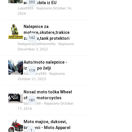
203
automobila iz EU
Luka9905
· Napisano
Octobar 14,
2024
Nalepnice za
motore,skutere,trakice
142
za felne,tank protektori
NalepniceZaMotoreNis
· Napisano
Decembar 3, 2022
Auto/moto nalepnice -
izrada po želji
119
Alexandra995
· Napisano
Octobar 21, 2023
Nosač moto točka Wheel
chock motorcycles
181
blacksmith
· Napisano
Octobar
17, 2018
Moto majice, duksevi,
šuškavci - Moto Apparel
1