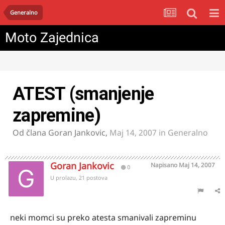
Generalno
Moto Zajednica
ATEST (smanjenje
zapremine)
Od člana
Goran Jankovic
,
Maj 14, 2007
in
Generalno
Goran Jankovic
Napisano
Maj 14, 2007
0
U prolazu, 21 postova
neki momci su preko atesta smanivali zapreminu