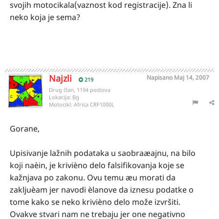
svojih motocikala(vaznost kod registracije). Zna li
neko koja je sema?
Najzli
Napisano
Maj 14, 2007
219
Drug član, 1194 postova
Lokacija:
Bg
Motocikl:
Africa CRF1000L
Gorane,
Upisivanje lažnih podataka u saobraæajnu, na bilo
koji naèin, je krivièno delo falsifikovanja koje se
kažnjava po zakonu. Ovu temu æu morati da
zakljuèam jer navodi èlanove da iznesu podatke o
tome kako se neko krivièno delo može izvršiti.
Ovakve stvari nam ne trebaju jer one negativno