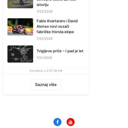
istoriju
7/22/2026
Fabio Kvartararo i David
Alonso novi vozači
fabričke Honda ekipe
7/22/2026
Tvigijeve priče – I pad je let
7/21/2026
Osveženo u 2:37:39 AM
Saznaj više