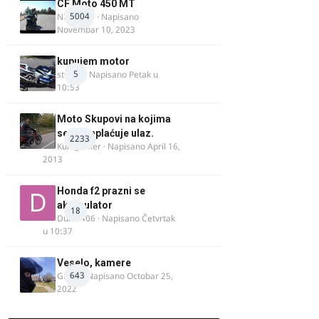
CF Moto 450 MT
5004
NIKOLA 1
· Napisano
Novembar 10, 2023
kupujem motor
5
strugo
· Napisano
Petak u
10:53
Moto Skupovi na kojima
se ne naplaćuje ulaz.
2233
Kum_Mixer
· Napisano
April 16,
2013
Honda f2 prazni se
akomulator
18
Dule1406
· Napisano
Četvrtak
u 10:37
Veselo, kamere
643
GR 46
· Napisano
Octobar 25,
2022