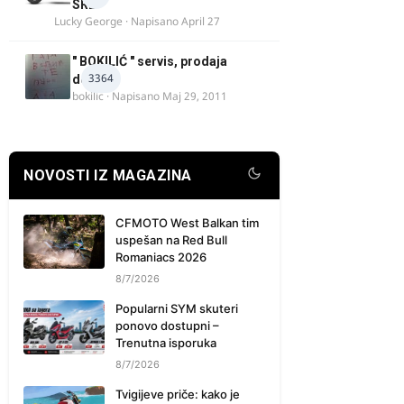
SRB
Lucky George
· Napisano
April 27
" BOKILIĆ " servis, prodaja
3364
delova
bokilic
· Napisano
Maj 29, 2011
NOVOSTI IZ MAGAZINA
CFMOTO West Balkan tim
uspešan na Red Bull
Romaniacs 2026
8/7/2026
Popularni SYM skuteri
ponovo dostupni –
Trenutna isporuka
8/7/2026
Tvigijeve priče: kako je