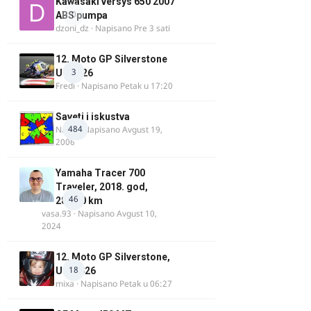
Kawasaki versys 650 2007
0
ABS pumpa
dzoni_dz
· Napisano
Pre 3 sati
12. Moto GP Silverstone
3
UK 2026
Fredi
· Napisano
Petak u 17:20
Saveti i iskustva
484
Najzli
· Napisano
Avgust 19,
2006
Yamaha Tracer 700
Traveler, 2018. god,
46
28.100 km
vasa.93
· Napisano
Avgust 10,
2024
12. Moto GP Silverstone,
18
UK, 2026
mixa
· Napisano
Petak u 06:27