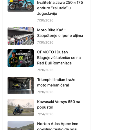
kvalitetna Jawa 250 и 175
enduro “zalutala” u
Jugoslaviju
7/30/2026
Moto Bike Kać –
Saopštenje o Ipone uljima
7/30/2026
CFMOTO i Dušan
Blagojević takmiče se na
Red Bull Romaniacs
7/28/2026
Triumph i Indian traže
moto mehaničara!
7/28/2026
Kawasaki Versys 650 na
popustu!
7/24/2026
Norton Atlas Apex: ime
dovoljno teško da nosi