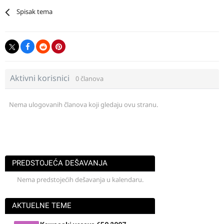
Spisak tema
Aktivni korisnici
0 članova
Nema ulogovanih članova koji gledaju ovu stranu.
PREDSTOJEĆA DEŠAVANJA
Nema predstojećih dešavanja u kalendaru.
AKTUELNE TEME