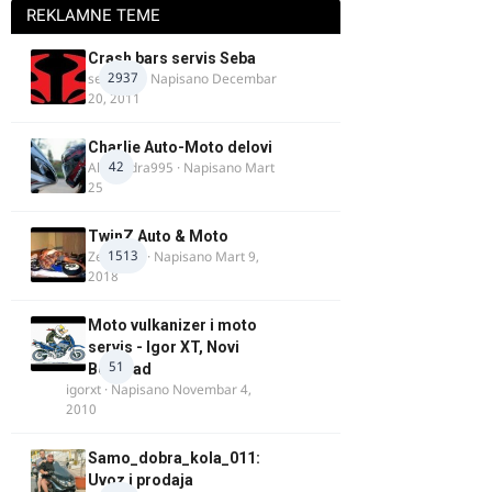
REKLAMNE TEME
Crash bars servis Seba
2937
seba011
· Napisano
Decembar
20, 2011
Charlie Auto-Moto delovi
42
Alexandra995
· Napisano
Mart
25
TwinZ Auto & Moto
1513
Zeljkamp
· Napisano
Mart 9,
2018
Moto vulkanizer i moto
servis - Igor XT, Novi
51
Beograd
igorxt
· Napisano
Novembar 4,
2010
Samo_dobra_kola_011:
Uvoz i prodaja