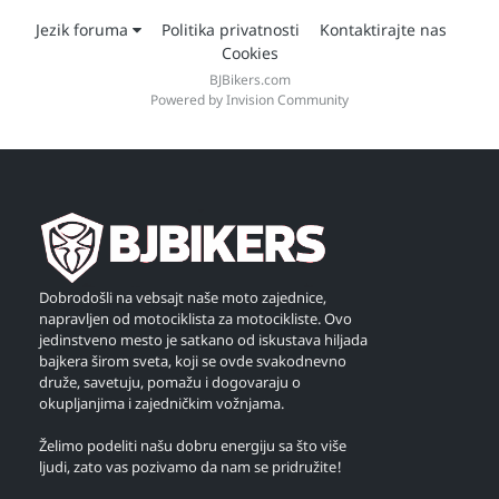
Jezik foruma
Politika privatnosti
Kontaktirajte nas
Cookies
BJBikers.com
Powered by Invision Community
Dobrodošli na vebsajt naše moto zajednice,
napravljen od motociklista za motocikliste. Ovo
jedinstveno mesto je satkano od iskustava hiljada
bajkera širom sveta, koji se ovde svakodnevno
druže, savetuju, pomažu i dogovaraju o
okupljanjima i zajedničkim vožnjama.
Želimo podeliti našu dobru energiju sa što više
ljudi, zato vas pozivamo da nam se pridružite!