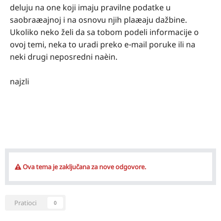
deluju na one koji imaju pravilne podatke u
saobraæajnoj i na osnovu njih plaæaju dažbine.
Ukoliko neko želi da sa tobom podeli informacije o
ovoj temi, neka to uradi preko e-mail poruke ili na
neki drugi neposredni naèin.
najzli
Ova tema je zaključana za nove odgovore.
Pratioci
0