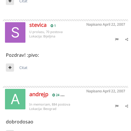
Citat
stevica
Napisano
April 22, 2007
1
U prolazu, 70 postova
Lokacija:
Bijeljina
Pozdrav! :pivo:
Citat
Napisano
April 22, 2007
andrejp
24
In memoriam, 884 postova
Lokacija:
Beograd
dobrodosao