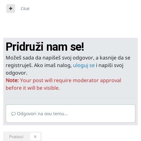
Citat
Pridruži nam se!
Možeš sada da napišeš svoj odgovor, a kasnije da se
registruješ. Ako imaš nalog,
uloguj se
i napiši svoj
odgovor.
Note:
Your post will require moderator approval
before it will be visible.
Odgovori na ovu temu...
Pratioci
0