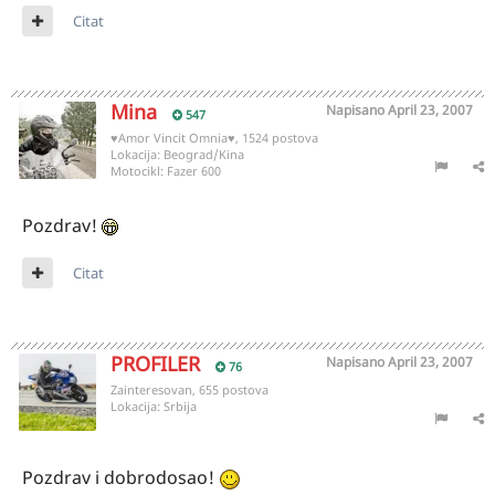
Citat
Mina
Napisano
April 23, 2007
547
♥Amor Vincit Omnia♥, 1524 postova
Lokacija:
Beograd/Kina
Motocikl:
Fazer 600
Pozdrav!
Citat
PROFILER
Napisano
April 23, 2007
76
Zainteresovan, 655 postova
Lokacija:
Srbija
Pozdrav i dobrodosao!