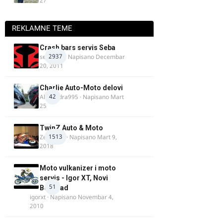
27
REKLAMNE TEME
Crash bars servis Seba
2937
seba011
· Napisano
Decembar
20, 2011
Charlie Auto-Moto delovi
42
Alexandra995
· Napisano
Mart
25
TwinZ Auto & Moto
1513
Zeljkamp
· Napisano
Mart 9,
2018
Moto vulkanizer i moto
servis - Igor XT, Novi
51
Beograd
igorxt
· Napisano
Novembar 4,
2010