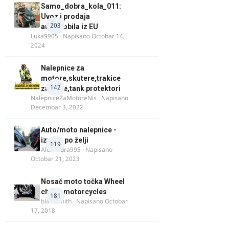
Samo_dobra_kola_011:
Uvoz i prodaja
203
automobila iz EU
Luka9905
· Napisano
Octobar 14,
2024
Nalepnice za
motore,skutere,trakice
142
za felne,tank protektori
NalepniceZaMotoreNis
· Napisano
Decembar 3, 2022
Auto/moto nalepnice -
izrada po želji
119
Alexandra995
· Napisano
Octobar 21, 2023
Nosač moto točka Wheel
chock motorcycles
181
blacksmith
· Napisano
Octobar
17, 2018