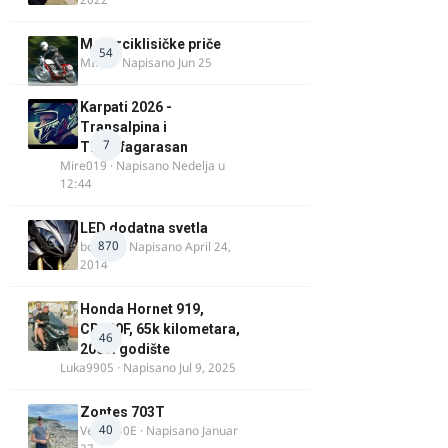
Motorciklisičke priče
54
MIHO
· Napisano
Jun 25
Karpati 2026 -
Transalpina i
7
Transfagarasan
Mire019
· Napisano
Nedelja u
12:44
LED dodatna svetla
870
boki.64
· Napisano
April 24,
2014
Honda Hornet 919,
CB900F, 65k kilometara,
46
2005. godište
Luka9905
· Napisano
Jul 9, 2025
Zontes 703T
40
Verdi350E
· Napisano
Januar