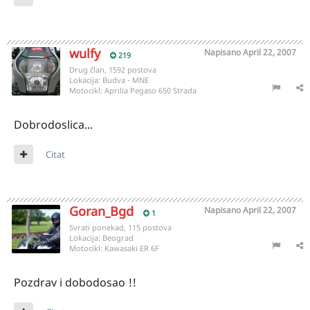
wulfy
Napisano
April 22, 2007
219
Drug član, 1592 postova
Lokacija:
Budva - MNE
Motocikl:
Aprilia Pegaso 650 Strada
Dobrodoslica...
Citat
Goran_Bgd
Napisano
April 22, 2007
1
Svrati ponekad, 115 postova
Lokacija:
Beograd
Motocikl:
Kawasaki ER 6F
Pozdrav i dobodosao !!