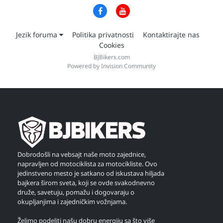
Jezik foruma
Politika privatnosti
Kontaktirajte nas
Cookies
BJBikers.com
Powered by Invision Community
Dobrodošli na vebsajt naše moto zajednice,
napravljen od motociklista za motocikliste. Ovo
jedinstveno mesto je satkano od iskustava hiljada
bajkera širom sveta, koji se ovde svakodnevno
druže, savetuju, pomažu i dogovaraju o
okupljanjima i zajedničkim vožnjama.
Želimo podeliti našu dobru energiju sa što više