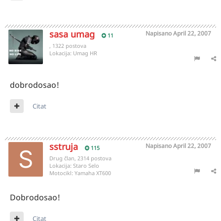
sasa umag
Napisano
April 22, 2007
11
, 1322 postova
Lokacija:
Umag HR
dobrodosao!
Citat
sstruja
Napisano
April 22, 2007
115
Drug član, 2314 postova
Lokacija:
Staro Selo
Motocikl:
Yamaha XT600
Dobrodosao!
Citat