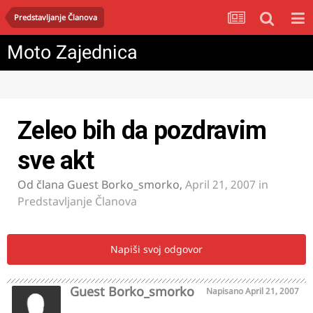
Predstavljanje Članova
Moto Zajednica
Zeleo bih da pozdravim
sve akt
Od člana
Guest Borko_smorko
,
April 21, 2007
in
Predstavljanje Članova
Napiši svoj odgovor
Guest Borko_smorko
Napisano
April 21, 2007