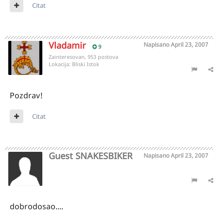
Citat
Vladamir
Napisano
April 23, 2007
9
Zainteresovan, 953 postova
Lokacija:
Bliski Istok
Pozdrav!
Citat
Guest SNAKESBIKER
Napisano
April 23, 2007
dobrodosao....