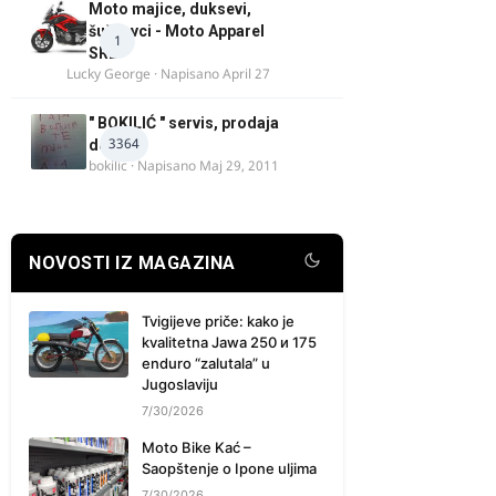
Moto majice, duksevi,
šuškavci - Moto Apparel
1
SRB
Lucky George
· Napisano
April 27
" BOKILIĆ " servis, prodaja
3364
delova
bokilic
· Napisano
Maj 29, 2011
NOVOSTI IZ MAGAZINA
Tvigijeve priče: kako je
kvalitetna Jawa 250 и 175
enduro “zalutala” u
Jugoslaviju
7/30/2026
Moto Bike Kać –
Saopštenje o Ipone uljima
7/30/2026