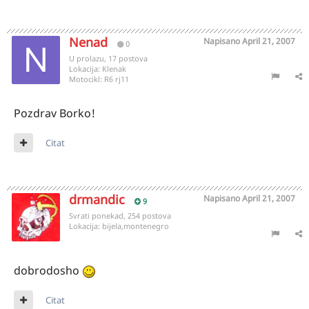
Nenad
Napisano
April 21, 2007
0
U prolazu, 17 postova
Lokacija:
Klenak
Motocikl:
R6 rj11
Pozdrav Borko!
Citat
drmandic
Napisano
April 21, 2007
9
Svrati ponekad, 254 postova
Lokacija:
bijela,montenegro
dobrodosho
Citat