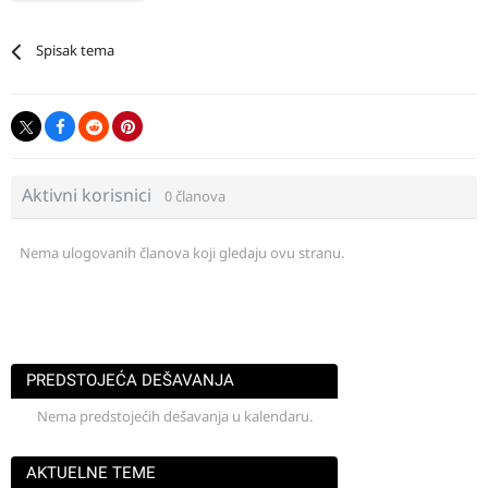
Spisak tema
Aktivni korisnici
0 članova
Nema ulogovanih članova koji gledaju ovu stranu.
PREDSTOJEĆA DEŠAVANJA
Nema predstojećih dešavanja u kalendaru.
AKTUELNE TEME