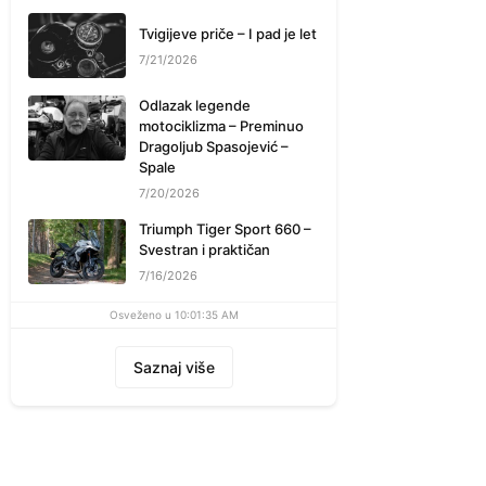
Tvigijeve priče – I pad je let
7/21/2026
Odlazak legende
motociklizma – Preminuo
Dragoljub Spasojević –
Spale
7/20/2026
Triumph Tiger Sport 660 –
Svestran i praktičan
7/16/2026
Osveženo u 10:01:35 AM
Saznaj više