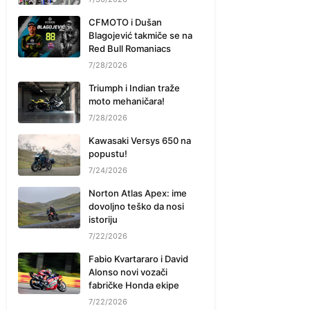
CFMOTO i Dušan
Blagojević takmiče se na
Red Bull Romaniacs
7/28/2026
Triumph i Indian traže
moto mehaničara!
7/28/2026
Kawasaki Versys 650 na
popustu!
7/24/2026
Norton Atlas Apex: ime
dovoljno teško da nosi
istoriju
7/22/2026
Fabio Kvartararo i David
Alonso novi vozači
fabričke Honda ekipe
7/22/2026