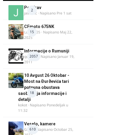
Pozdrav
2
jasminc
· Napisano
Pre 1 sat
CFmoto 675NK
15
Luka9905
· Napisano
Maj 22,
2025
Informacije o Rumuniji
2057
quasaar
· Napisano
Januar 19,
2011
10 Avgust 26 Oktobar -
Most na Ðurðevića tari
potpuna obustava
18
saobraćaja informacije i
detalji
kokot
· Napisano
Ponedeljak u
11:32
Veselo, kamere
610
GR 46
· Napisano
Octobar 25,
2022