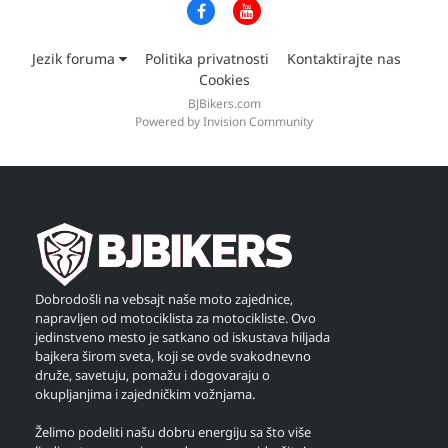
Jezik foruma
Politika privatnosti
Kontaktirajte nas
Cookies
BJBikers.com
Powered by Invision Community
Dobrodošli na vebsajt naše moto zajednice,
napravljen od motociklista za motocikliste. Ovo
jedinstveno mesto je satkano od iskustava hiljada
bajkera širom sveta, koji se ovde svakodnevno
druže, savetuju, pomažu i dogovaraju o
okupljanjima i zajedničkim vožnjama.
Želimo podeliti našu dobru energiju sa što više