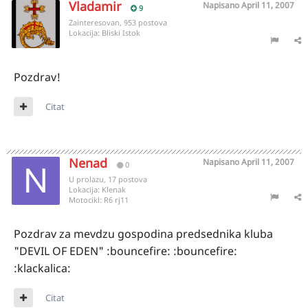
Vladamir
Napisano
April 11, 2007
9
Zainteresovan, 953 postova
Lokacija:
Bliski Istok
Pozdrav!
Citat
Nenad
Napisano
April 11, 2007
0
U prolazu, 17 postova
Lokacija:
Klenak
Motocikl:
R6 rj11
Pozdrav za mevdzu gospodina predsednika kluba
"DEVIL OF EDEN" :bouncefire: :bouncefire:
:klackalica:
Citat