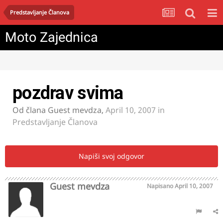
Predstavljanje Članova
Moto Zajednica
pozdrav svima
Od člana
Guest mevdza
,
April 10, 2007
in
Predstavljanje Članova
Napiši svoj odgovor
Guest mevdza
Napisano
April 10, 2007