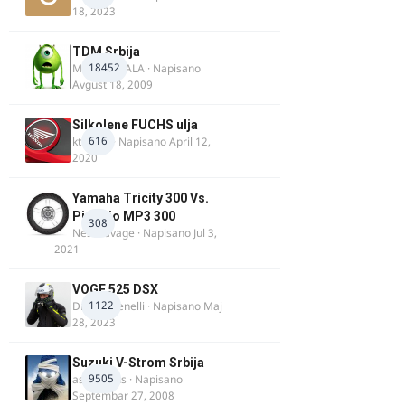
18, 2023
TDM Srbija
18452
MURICAMALA
· Napisano
Avgust 18, 2009
Silkolene FUCHS ulja
616
ktm600
· Napisano
April 12,
2020
Yamaha Tricity 300 Vs.
Piaggio MP3 300
308
Nesasavage
· Napisano
Jul 3,
2021
VOGE 525 DSX
1122
DraganBenelli
· Napisano
Maj
28, 2023
Suzuki V-Strom Srbija
9505
aspirinikus
· Napisano
Septembar 27, 2008