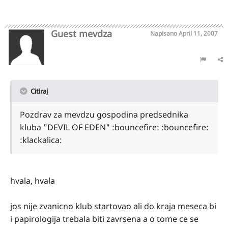
Guest mevdza
Napisano
April 11, 2007
Citiraj
Pozdrav za mevdzu gospodina predsednika
kluba "DEVIL OF EDEN" :bouncefire: :bouncefire:
:klackalica:
hvala, hvala
jos nije zvanicno klub startovao ali do kraja meseca bi
i papirologija trebala biti zavrsena a o tome ce se