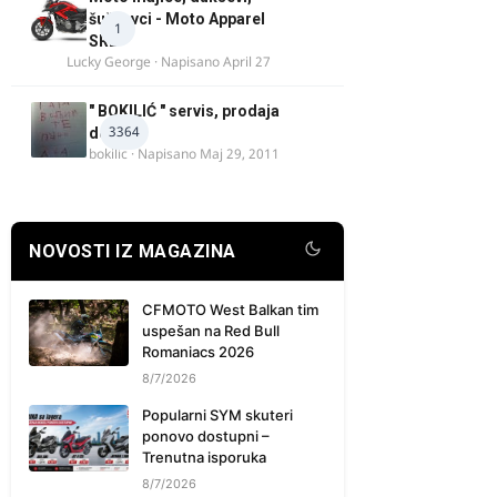
šuškavci - Moto Apparel
1
SRB
Lucky George
· Napisano
April 27
" BOKILIĆ " servis, prodaja
3364
delova
bokilic
· Napisano
Maj 29, 2011
NOVOSTI IZ MAGAZINA
CFMOTO West Balkan tim
uspešan na Red Bull
Romaniacs 2026
8/7/2026
Popularni SYM skuteri
ponovo dostupni –
Trenutna isporuka
8/7/2026