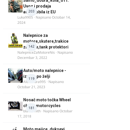
Samo_dobra_kola_011:
Uvoz i prodaja
203
automobila iz EU
Luka9905
· Napisano
Octobar 14,
2024
Nalepnice za
motore,skutere,trakice
142
za felne,tank protektori
NalepniceZaMotoreNis
· Napisano
Decembar 3, 2022
Auto/moto nalepnice -
izrada po želji
119
Alexandra995
· Napisano
Octobar 21, 2023
Nosač moto točka Wheel
chock motorcycles
181
blacksmith
· Napisano
Octobar
17, 2018
Moto majice, duksevi,