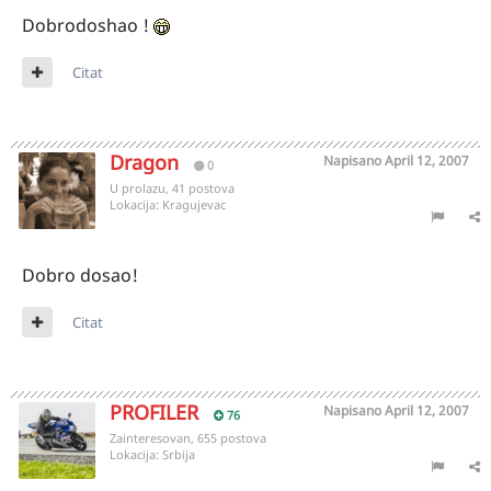
Dobrodoshao !
Citat
Dragon
Napisano
April 12, 2007
0
U prolazu, 41 postova
Lokacija:
Kragujevac
Dobro dosao!
Citat
PROFILER
Napisano
April 12, 2007
76
Zainteresovan, 655 postova
Lokacija:
Srbija