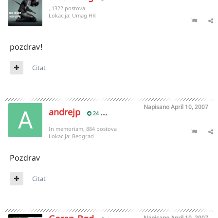
, 1322 postova
Lokacija:
Umag HR
pozdrav!
Citat
Napisano
April 10, 2007
andrejp
24
In memoriam, 884 postova
Lokacija:
Beograd
Pozdrav
Citat
Napisano
April 10, 2007