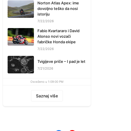
Norton Atlas Apex: ime
dovoljno teško da nosi
istoriju
7/22/2026
Fabio Kvartararo i David
Alonso novi vozači
fabričke Honda ekipe
7/22/2026
Tvigijeve priče – I pad je let
7/21/2026
Osveženo u 1:09:00 PM
Saznaj više