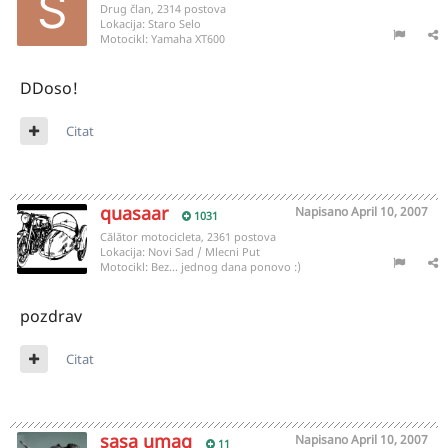
Drug član, 2314 postova
Lokacija:
Staro Selo
Motocikl:
Yamaha XT600
DDoso!
Citat
quasaar
Napisano
April 10, 2007
1031
Călător motocicleta, 2361 postova
Lokacija:
Novi Sad / Mlecni Put
Motocikl:
Bez... jednog dana ponovo :)
pozdrav
Citat
sasa umag
Napisano
April 10, 2007
11