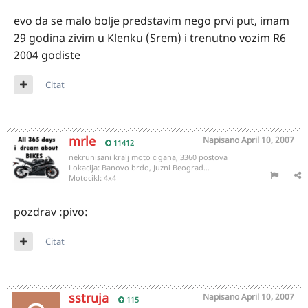
evo da se malo bolje predstavim nego prvi put, imam
29 godina zivim u Klenku (Srem) i trenutno vozim R6
2004 godiste
Citat
mrle
Napisano
April 10, 2007
11412
nekrunisani kralj moto cigana, 3360 postova
Lokacija:
Banovo brdo, Juzni Beograd...
Motocikl:
4x4
pozdrav :pivo:
Citat
sstruja
Napisano
April 10, 2007
115