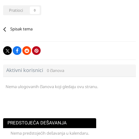
Pratioci
0
Spisak tema
Aktivni korisnici
0 članova
Nema ulogovanih članova koji gledaju ovu stranu.
PREDSTOJEĆA DEŠAVANJA
Nema predstojećih dešavanja u kalendaru.