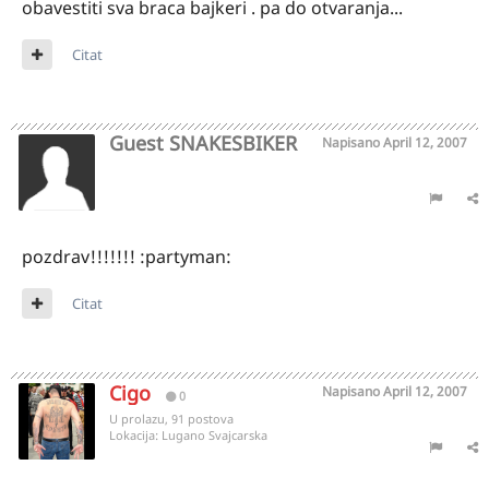
obavestiti sva braca bajkeri . pa do otvaranja...
Citat
Guest SNAKESBIKER
Napisano
April 12, 2007
pozdrav!!!!!!! :partyman:
Citat
Cigo
Napisano
April 12, 2007
0
U prolazu, 91 postova
Lokacija:
Lugano Svajcarska