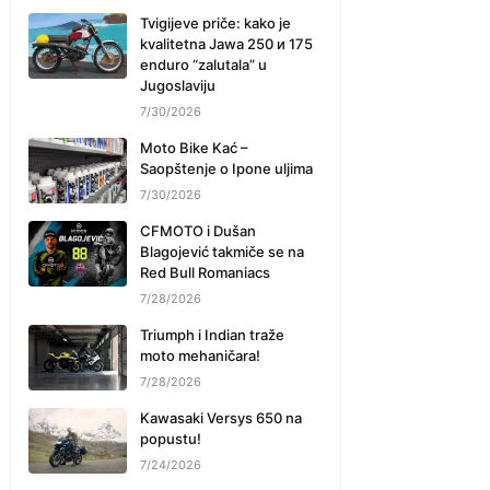
Tvigijeve priče: kako je
kvalitetna Jawa 250 и 175
enduro “zalutala” u
Jugoslaviju
7/30/2026
Moto Bike Kać –
Saopštenje o Ipone uljima
7/30/2026
CFMOTO i Dušan
Blagojević takmiče se na
Red Bull Romaniacs
7/28/2026
Triumph i Indian traže
moto mehaničara!
7/28/2026
Kawasaki Versys 650 na
popustu!
7/24/2026