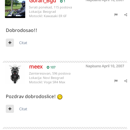
Goran_Bgd
1
Svrati ponekad, 115 postova
Lokacija:
Beograd
Motocikl:
Kawasaki ER 6F
Dobrodosao!!
Citat
meex
Napisano
April 10, 2007
107
Zainteresovan, 596 postova
Lokacija:
Novi Beograd
Motocikl:
Voge SR4 Max
Pozdrav dobrodoslice!
Citat