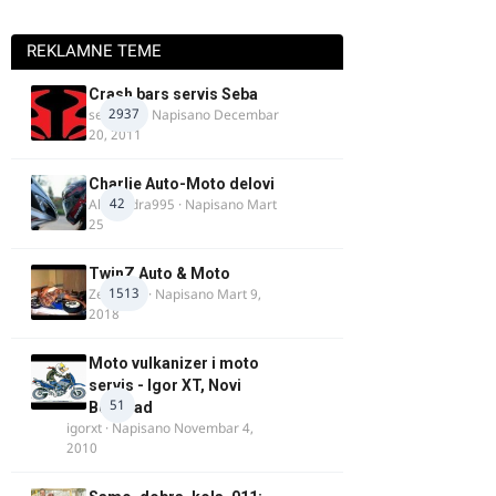
REKLAMNE TEME
Crash bars servis Seba
2937
seba011
· Napisano
Decembar
20, 2011
Charlie Auto-Moto delovi
42
Alexandra995
· Napisano
Mart
25
TwinZ Auto & Moto
1513
Zeljkamp
· Napisano
Mart 9,
2018
Moto vulkanizer i moto
servis - Igor XT, Novi
51
Beograd
igorxt
· Napisano
Novembar 4,
2010