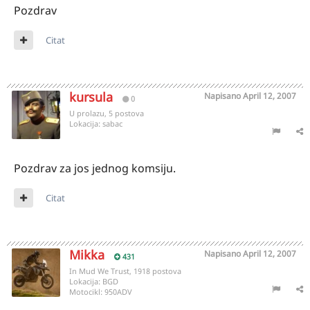
Pozdrav
Citat
kursula
Napisano
April 12, 2007
0
U prolazu, 5 postova
Lokacija:
sabac
Pozdrav za jos jednog komsiju.
Citat
Mikka
Napisano
April 12, 2007
431
In Mud We Trust, 1918 postova
Lokacija:
BGD
Motocikl:
950ADV