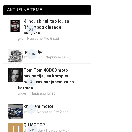
AKTUELNE TEME
Klincu skinuli tablicu sa
R125 zbog glasnog
23
auspuha
grof
· Napisano
Pre 6 sati
Ipone ulja
136
stryker_026
· Napisano
Jul 25
Tom Tom 4GD00 moto
navigacija , sa komplet
2
nosacem-punjacem za na
korman
gixxer
· Napisano
Jul 27
kupujem motor
2
strugo
· Napisano
Pre 2 sati
QJ MOTOR
531
Urban Rider
· Napisano
Mart