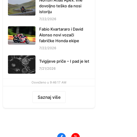
Norton Atlas Apex: ime
dovoljno teško da nosi
istoriju
7/22/2026
Fabio Kvartararo i David
Alonso novi vozači
fabričke Honda ekipe
7/22/2026
Tvigijeve priče – I pad je let
7/21/2026
Osveženo u 9:46:17 AM
Saznaj više