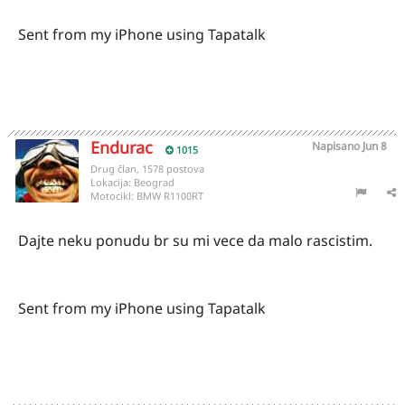
Sent from my iPhone using Tapatalk
Endurac
Napisano
Jun 8
1015
Drug član, 1578 postova
Lokacija:
Beograd
Motocikl:
BMW R1100RT
Dajte neku ponudu br su mi vece da malo rascistim.
Sent from my iPhone using Tapatalk