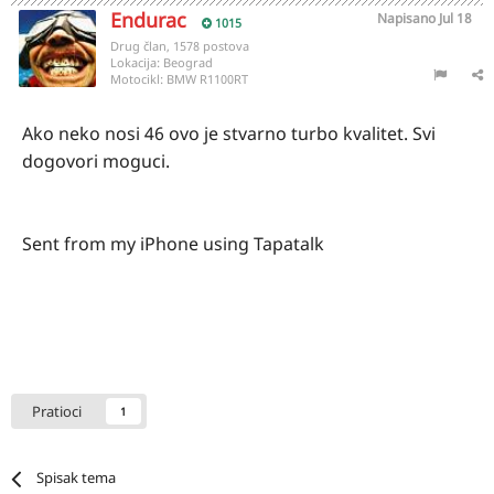
Endurac
Napisano
Jul 18
1015
Drug član, 1578 postova
Lokacija:
Beograd
Motocikl:
BMW R1100RT
Ako neko nosi 46 ovo je stvarno turbo kvalitet. Svi
dogovori moguci.
Sent from my iPhone using Tapatalk
Pratioci
1
Spisak tema