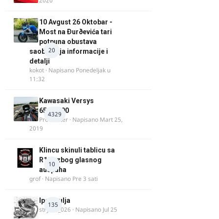
2020
10 Avgust 26 Oktobar -
Most na Ðurðevića tari
potpuna obustava
20
saobraćaja informacije i
detalji
kokot
· Napisano
Ponedeljak u
11:32
Kawasaki Versys
650/1000
4329
ProMaster
· Napisano
Mart 25,
2019
Klincu skinuli tablicu sa
R125 zbog glasnog
10
auspuha
grof
· Napisano
Pre 3 sati
Ipone ulja
135
stryker_026
· Napisano
Jul 25