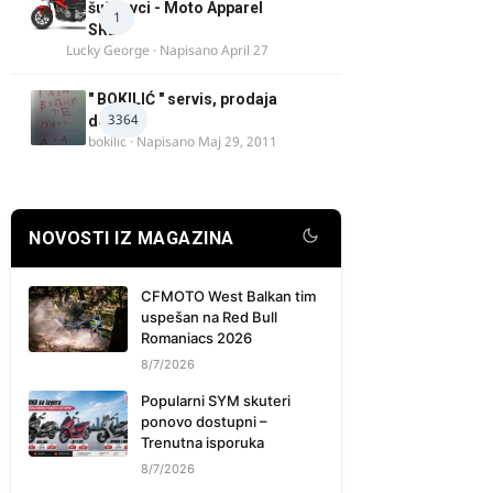
šuškavci - Moto Apparel
1
SRB
Lucky George
· Napisano
April 27
" BOKILIĆ " servis, prodaja
3364
delova
bokilic
· Napisano
Maj 29, 2011
NOVOSTI IZ MAGAZINA
CFMOTO West Balkan tim
uspešan na Red Bull
Romaniacs 2026
8/7/2026
Popularni SYM skuteri
ponovo dostupni –
Trenutna isporuka
8/7/2026