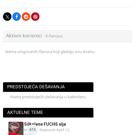
Aktivni korisnici
0 članova
Nema ulogovanih članova koji gledaju ovu stranu.
PREDSTOJEĆA DEŠAVANJA
Nema predstojećih dešavanja u kalendaru.
AKTUELNE TEME
Silkolene FUCHS ulja
615
ktm600
· Napisano
April 12,