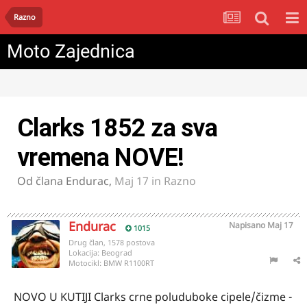
Razno
Moto Zajednica
Clarks 1852 za sva
vremena NOVE!
Od člana
Endurac
,
Maj 17
in
Razno
Endurac
Napisano
Maj 17
1015
Drug član, 1578 postova
Lokacija:
Beograd
Motocikl:
BMW R1100RT
NOVO U KUTIJI Clarks crne poluduboke cipele/čizme -