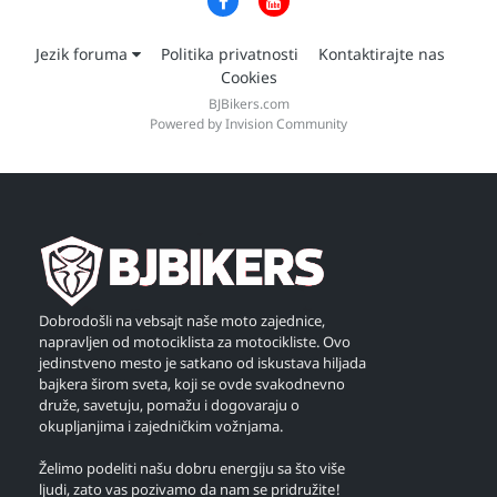
Jezik foruma
Politika privatnosti
Kontaktirajte nas
Cookies
BJBikers.com
Powered by Invision Community
Dobrodošli na vebsajt naše moto zajednice,
napravljen od motociklista za motocikliste. Ovo
jedinstveno mesto je satkano od iskustava hiljada
bajkera širom sveta, koji se ovde svakodnevno
druže, savetuju, pomažu i dogovaraju o
okupljanjima i zajedničkim vožnjama.
Želimo podeliti našu dobru energiju sa što više
ljudi, zato vas pozivamo da nam se pridružite!