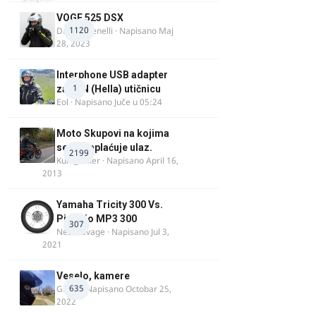
VOGE 525 DSX
1120
DraganBenelli
· Napisano
Maj
28, 2023
Interphone USB adapter
1
za DIN (Hella) utičnicu
Eol
· Napisano
Juče u 05:24
Moto Skupovi na kojima
se ne naplaćuje ulaz.
2199
Kum_Mixer
· Napisano
April 16,
2013
Yamaha Tricity 300 Vs.
Piaggio MP3 300
307
Nesasavage
· Napisano
Jul 3,
2021
Veselo, kamere
635
GR 46
· Napisano
Octobar 25,
2022