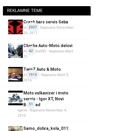
REKLAMNE TEME
Crash bars servis Seba
2937
seba011
· Napisano
Decembar
20, 2011
Charlie Auto-Moto delovi
42
Alexandra995
· Napisano
Mart
25
TwinZ Auto & Moto
1513
Zeljkamp
· Napisano
Mart 9,
2018
Moto vulkanizer i moto
servis - Igor XT, Novi
51
Beograd
igorxt
· Napisano
Novembar 4,
2010
Samo_dobra_kola_011: