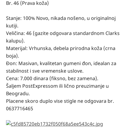
Br. 46 (Prava koža)
Stanje: 100% Novo, nikada nošeno, u originalnoj
kutiji.
Veličina: 46 (gazite odgovara standardnom Clarks
kalupu).
Materijal: Vrhunska, debela prirodna koža (crna
boja).
Đon: Masivan, kvalitetan gumeni đon, idealan za
stabilnost i sve vremenske uslove.
Cena: 7.000 dinara (fiksno, bez zamena).
Šaljem PostExpressom ili lično preuzimanje u
Beogradu.
Placene skoro duplo vise stigle ne odgovara br.
0637716465