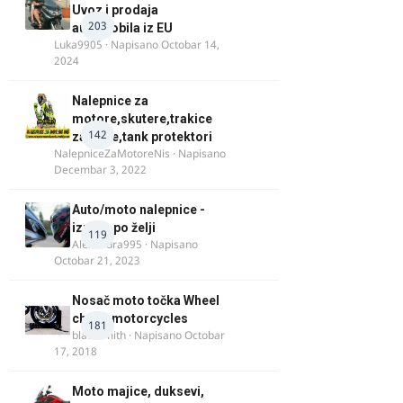
Uvoz i prodaja
203
automobila iz EU
Luka9905
· Napisano
Octobar 14,
2024
Nalepnice za
motore,skutere,trakice
142
za felne,tank protektori
NalepniceZaMotoreNis
· Napisano
Decembar 3, 2022
Auto/moto nalepnice -
izrada po želji
119
Alexandra995
· Napisano
Octobar 21, 2023
Nosač moto točka Wheel
chock motorcycles
181
blacksmith
· Napisano
Octobar
17, 2018
Moto majice, duksevi,