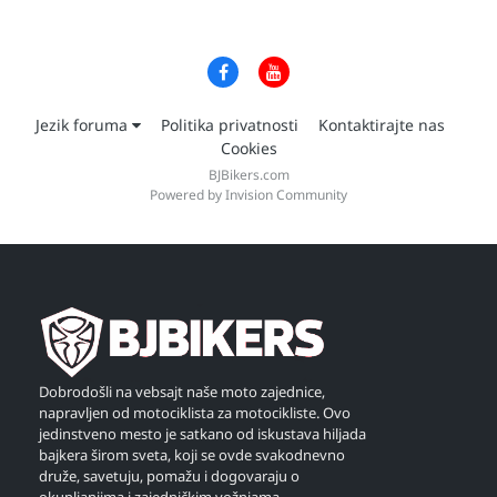
Jezik foruma
Politika privatnosti
Kontaktirajte nas
Cookies
BJBikers.com
Powered by Invision Community
Dobrodošli na vebsajt naše moto zajednice,
napravljen od motociklista za motocikliste. Ovo
jedinstveno mesto je satkano od iskustava hiljada
bajkera širom sveta, koji se ovde svakodnevno
druže, savetuju, pomažu i dogovaraju o
okupljanjima i zajedničkim vožnjama.