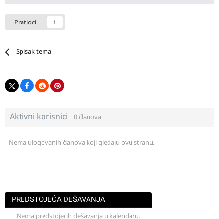
Pratioci
1
Spisak tema
Aktivni korisnici
0 članova
Nema ulogovanih članova koji gledaju ovu stranu.
PREDSTOJEĆA DEŠAVANJA
Nema predstojećih dešavanja u kalendaru.