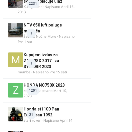
se ne naplaćuje ulaz.
2231
Kum_Mixer
· Napisano
April 16,
2013
NTV 650 luft poluge
menjača
1
Ševa iz Noćne More
· Napisano
Pre 1 sat
Kupujem izduv za
Z1000SX 2017 i za
1
S1000RR 2023
membe
· Napisano
Pre 15 sati
HONDA NC750X 2023
1291
zdelija
· Napisano
Mart 10,
2023
Honda st1100 Pan
21
European 1992.
stari roker
· Napisano
April 14