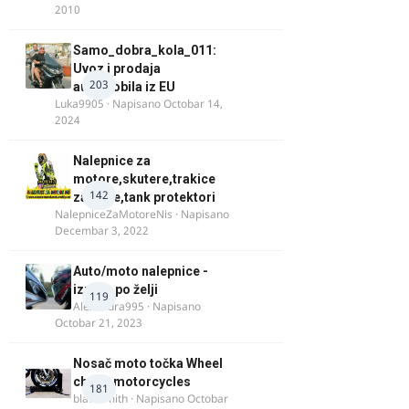
2010
Samo_dobra_kola_011:
Uvoz i prodaja
203
automobila iz EU
Luka9905
· Napisano
Octobar 14,
2024
Nalepnice za
motore,skutere,trakice
142
za felne,tank protektori
NalepniceZaMotoreNis
· Napisano
Decembar 3, 2022
Auto/moto nalepnice -
izrada po želji
119
Alexandra995
· Napisano
Octobar 21, 2023
Nosač moto točka Wheel
chock motorcycles
181
blacksmith
· Napisano
Octobar