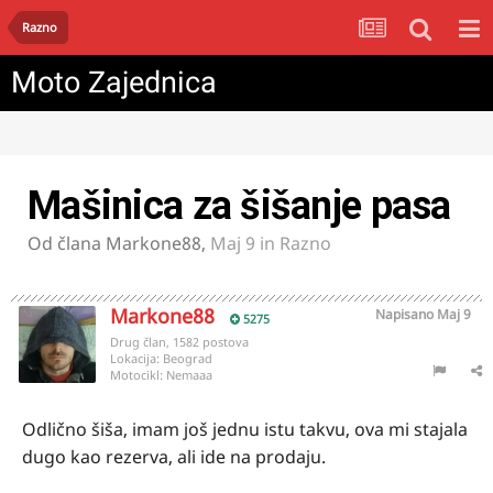
Razno
Moto Zajednica
Mašinica za šišanje pasa
Od člana
Markone88
,
Maj 9
in
Razno
Markone88
Napisano
Maj 9
5275
Drug član, 1582 postova
Lokacija:
Beograd
Motocikl:
Nemaaa
Odlično šiša, imam još jednu istu takvu, ova mi stajala
dugo kao rezerva, ali ide na prodaju.