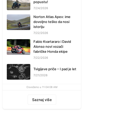
popustu!
7/24/2026
Norton Atlas Apex: ime
dovoljno teško da nosi
istoriju
7/22/2026
Fabio Kvartararo i David
Alonso novi vozači
fabričke Honda ekipe
7/22/2026
Tvigijeve priče – I pad je let
7/21/2026
Osveženo u 11:04:08 AM
Saznaj više