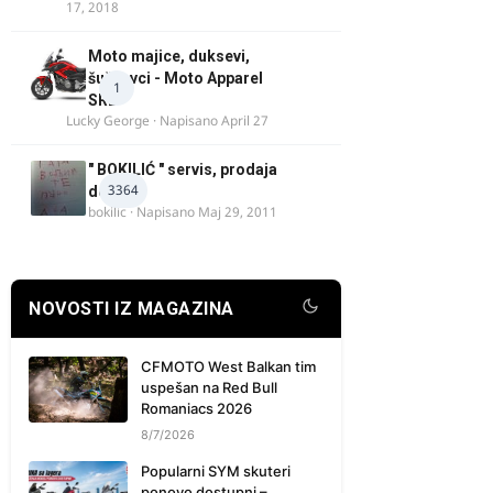
17, 2018
Moto majice, duksevi,
šuškavci - Moto Apparel
1
SRB
Lucky George
· Napisano
April 27
" BOKILIĆ " servis, prodaja
3364
delova
bokilic
· Napisano
Maj 29, 2011
NOVOSTI IZ MAGAZINA
CFMOTO West Balkan tim
uspešan na Red Bull
Romaniacs 2026
8/7/2026
Popularni SYM skuteri
ponovo dostupni –