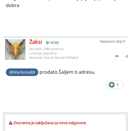
dobra
Žaksi
Napisano
Maj 9
10103
Ne silazi, 2486 postova
Lokacija:
Jagodina
Motocikl:
Suzuki Bandit 650SAL0
prodato.Šaljem ti adresu.
@Markone88
1
Ova tema je zaključana za nove odgovore.