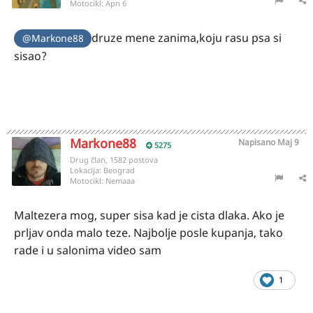
Motocikl:
Apn 6
druze mene zanima,koju rasu psa si
@Markone88
sisao?
Markone88
Napisano
Maj 9
5275
Drug član, 1582 postova
Lokacija:
Beograd
Motocikl:
Nemaaa
Maltezera mog, super sisa kad je cista dlaka. Ako je
prljav onda malo teze. Najbolje posle kupanja, tako
rade i u salonima video sam
1