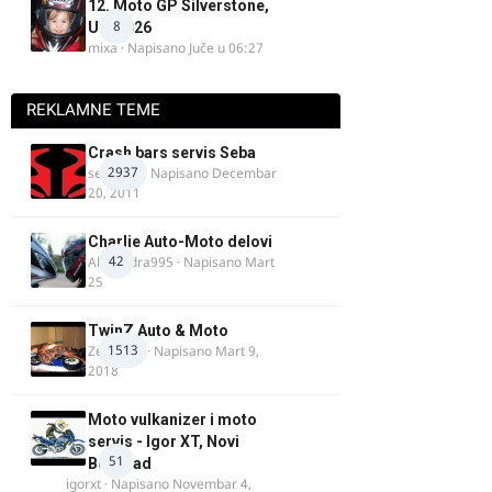
12. Moto GP Silverstone,
8
UK, 2026
mixa
· Napisano
Juče u 06:27
REKLAMNE TEME
Crash bars servis Seba
2937
seba011
· Napisano
Decembar
20, 2011
Charlie Auto-Moto delovi
42
Alexandra995
· Napisano
Mart
25
TwinZ Auto & Moto
1513
Zeljkamp
· Napisano
Mart 9,
2018
Moto vulkanizer i moto
servis - Igor XT, Novi
51
Beograd
igorxt
· Napisano
Novembar 4,