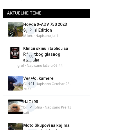
AKTUELNE TEME
Honda X-ADV 750 2023
2
Special Edition
Mikec
· Napisano
Jul 1
Klincu skinuli tablicu sa
R125 zbog glasnog
55
auspuha
grof
· Napisano
Juče u 06:44
Veselo, kamere
641
GR 46
· Napisano
Octobar 25,
2022
HJC i90
2
bobi_krofna
· Napisano
Pre 15
sati
Moto Skupovi na kojima