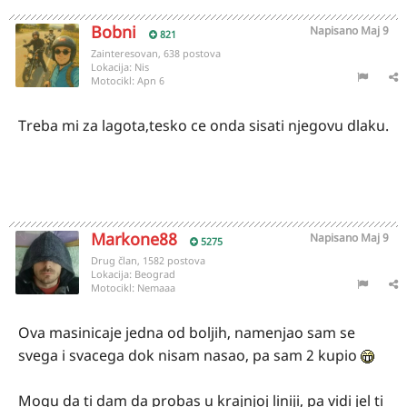
Bobni
Napisano
Maj 9
821
Zainteresovan, 638 postova
Lokacija:
Nis
Motocikl:
Apn 6
Treba mi za lagota,tesko ce onda sisati njegovu dlaku.
Markone88
Napisano
Maj 9
5275
Drug član, 1582 postova
Lokacija:
Beograd
Motocikl:
Nemaaa
Ova masinicaje jedna od boljih, namenjao sam se
svega i svacega dok nisam nasao, pa sam 2 kupio
Mogu da ti dam da probas u krajnjoj liniji, pa vidi jel ti