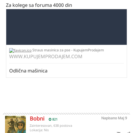
Za kolege sa foruma 4000 din
Straus masinica za pse - KupujemProdajem
WWW.KUPUJEMPRODAJEM.COM
Odlična mašinica
Bobni
Napisano
Maj 9
821
Zainteresovan, 638 postova
Lokacija:
Nis