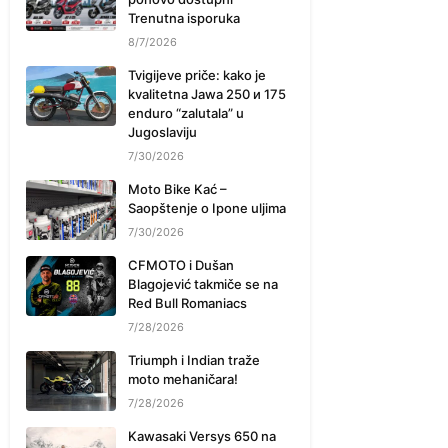
Trenutna isporuka
8/7/2026
Tvigijeve priče: kako je
kvalitetna Jawa 250 и 175
enduro “zalutala” u
Jugoslaviju
7/30/2026
Moto Bike Kać –
Saopštenje o Ipone uljima
7/30/2026
CFMOTO i Dušan
Blagojević takmiče se na
Red Bull Romaniacs
7/28/2026
Triumph i Indian traže
moto mehaničara!
7/28/2026
Kawasaki Versys 650 na