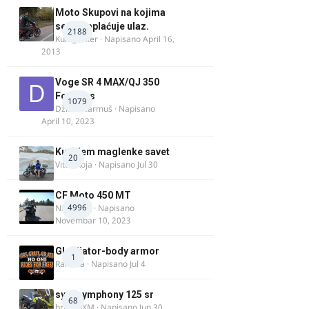
Moto Skupovi na kojima
se ne naplaćuje ulaz.
2188
Kum_Mixer
· Napisano
April 16,
2013
Voge SR 4 MAX/QJ 350
Fortress
1079
Džim Džarmuš
· Napisano
April 10, 2023
Kupujem maglenke savet
20
Vitez Koja
· Napisano
Jul 30
CF Moto 450 MT
4996
NIKOLA 1
· Napisano
Novembar 10, 2023
Gladijator-body armor
1
Rale-Ča
· Napisano
Jul 4
sym symphony 125 sr
68
brankoXM
· Napisano
Jun 30