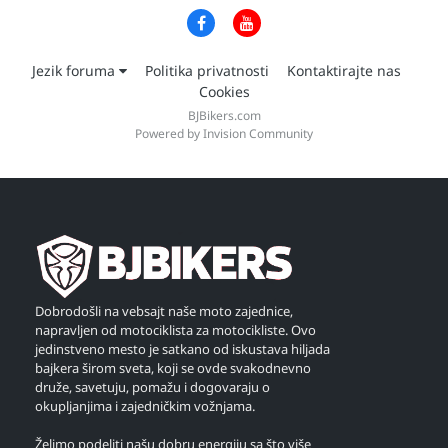
Jezik foruma
Politika privatnosti
Kontaktirajte nas
Cookies
BJBikers.com
Powered by Invision Community
Dobrodošli na vebsajt naše moto zajednice,
napravljen od motociklista za motocikliste. Ovo
jedinstveno mesto je satkano od iskustava hiljada
bajkera širom sveta, koji se ovde svakodnevno
druže, savetuju, pomažu i dogovaraju o
okupljanjima i zajedničkim vožnjama.
Želimo podeliti našu dobru energiju sa što više