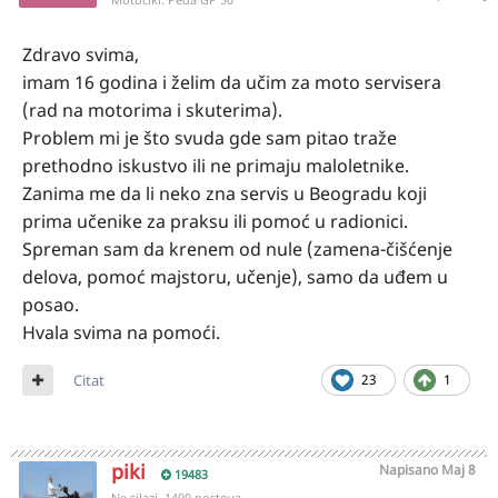
Zdravo svima,
imam 16 godina i želim da učim za moto servisera
(rad na motorima i skuterima).
Problem mi je što svuda gde sam pitao traže
prethodno iskustvo ili ne primaju maloletnike.
Zanima me da li neko zna servis u Beogradu koji
prima učenike za praksu ili pomoć u radionici.
Spreman sam da krenem od nule (zamena-čišćenje
delova, pomoć majstoru, učenje), samo da uđem u
posao.
Hvala svima na pomoći.
Citat
23
1
piki
Napisano
Maj 8
19483
Ne silazi, 1490 postova