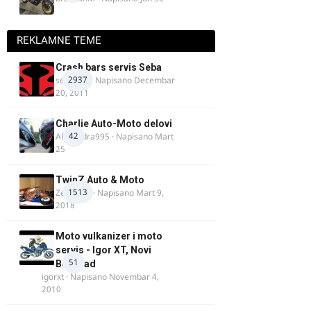
REKLAMNE TEME
Crash bars servis Seba
2937
seba011
· Napisano
Decembar
20, 2011
Charlie Auto-Moto delovi
42
Alexandra995
· Napisano
Mart
25
TwinZ Auto & Moto
1513
Zeljkamp
· Napisano
Mart 9,
2018
Moto vulkanizer i moto
servis - Igor XT, Novi
51
Beograd
igorxt
· Napisano
Novembar 4,
2010