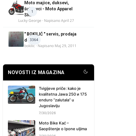
Moto majice, duksevi,
šuškavci - Moto Apparel
1
SRB
Lucky George
· Napisano
April 27
" BOKILIĆ " servis, prodaja
3364
delova
bokilic
· Napisano
Maj 29, 2011
NOVOSTI IZ MAGAZINA
Tvigijeve priče: kako je
kvalitetna Jawa 250 и 175
enduro “zalutala” u
Jugoslaviju
7/30/2026
Moto Bike Kać –
Saopštenje o Ipone uljima