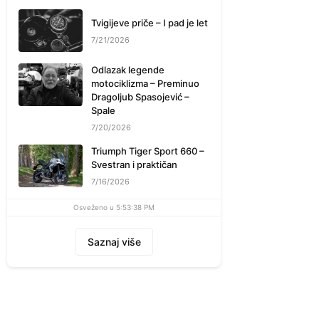
Tvigijeve priče – I pad je let
7/21/2026
Odlazak legende
motociklizma – Preminuo
Dragoljub Spasojević –
Spale
7/20/2026
Triumph Tiger Sport 660 –
Svestran i praktičan
7/16/2026
Osveženo u 5:53:38 PM
Saznaj više