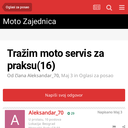
Oglasi za posao
Moto Zajednica
Tražim moto servis za
praksu(16)
Od člana
Aleksandar_70
,
Maj 3
in
Oglasi za posao
Napiši svoj odgovor
Aleksandar_70
Napisano
Maj 3
29
U prolazu, 10 postova
Lokacija:
Beograd
Motocikl:
Peda GP 50