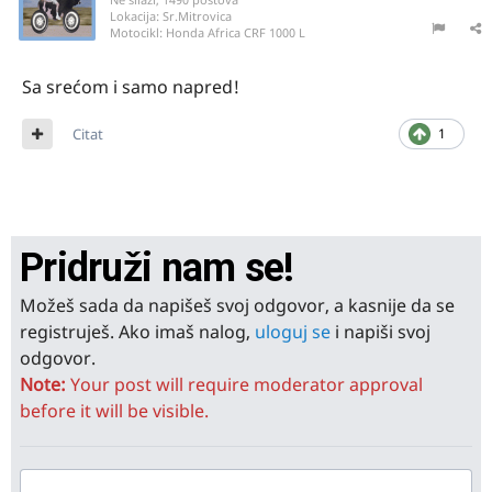
Lokacija:
Sr.Mitrovica
Motocikl:
Honda Africa CRF 1000 L
Sa srećom i samo napred!
Citat
1
Pridruži nam se!
Možeš sada da napišeš svoj odgovor, a kasnije da se
registruješ. Ako imaš nalog,
uloguj se
i napiši svoj
odgovor.
Note:
Your post will require moderator approval
before it will be visible.