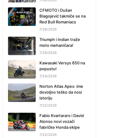
7/30/2026
CFMOTO i Dušan
Blagojević takmiče se na
Red Bull Romaniacs
7/28/2026
Triumph i Indian traže
moto mehaničara!
7/28/2026
Kawasaki Versys 650 na
popustu!
7/24/2026
Norton Atlas Apex: ime
dovoljno teško da nosi
istoriju
7/22/2026
Fabio Kvartararo i David
Alonso novi vozači
fabričke Honda ekipe
7/22/2026