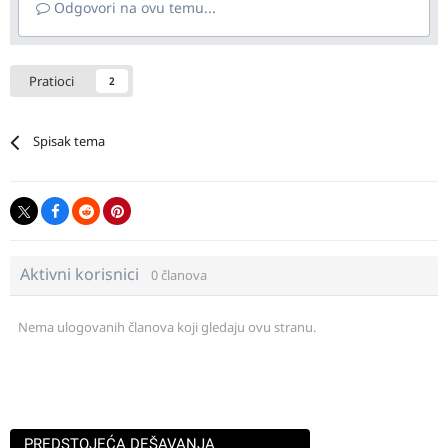
Odgovori na ovu temu...
Pratioci
2
Spisak tema
Aktivni korisnici
0 članova
Nema ulogovanih članova koji gledaju ovu stranu.
PREDSTOJEĆA DEŠAVANJA