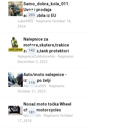
Samo_dobra_kola_011:
Uvoz i prodaja
203
automobila iz EU
Luka9905
· Napisano
Octobar 14,
2024
Nalepnice za
motore,skutere,trakice
142
za felne,tank protektori
NalepniceZaMotoreNis
· Napisano
Decembar 3, 2022
Auto/moto nalepnice -
izrada po želji
119
Alexandra995
· Napisano
Octobar 21, 2023
Nosač moto točka Wheel
chock motorcycles
181
blacksmith
· Napisano
Octobar
17, 2018