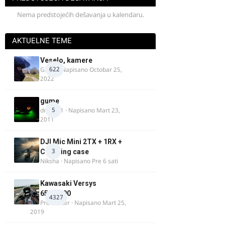
Nema predstojećih dešavanja u kalendaru.
AKTUELNE TEME
Veselo, kamere
622
GR 46
· Napisano
Octobar 25,
2022
gume
5
dragan1
· Napisano
Mart 23,
2011
DJI Mic Mini 2TX + 1RX +
3
Charging case
Niksha
· Napisano
Pre 6 sati
Kawasaki Versys
650/1000
4327
ProMaster
· Napisano
Mart 25,
2019