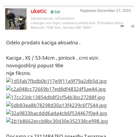
uketic
Napisano
Decembar 27, 2025
520
Zainteresovan, 524 postova
Lokacija:
novi bgd i zvezdara,united blok 70 kineska četvrt
Motocikl:
TDM 3vd , Honda CBR 1000 f
Odelo prodato kaciga aktuelna .
Kaciga , XS / 53-54cm , pinlock , crni vizir.
novogodišnji popust 90e
nije fiksno.
Послато са 23124RA7EO помоћу Тапатока