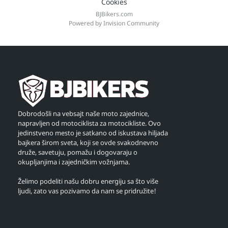
Cookies
BJBikers.com
Powered by Invision Community
Dobrodošli na vebsajt naše moto zajednice,
napravljen od motociklista za motocikliste. Ovo
jedinstveno mesto je satkano od iskustava hiljada
bajkera širom sveta, koji se ovde svakodnevno
druže, savetuju, pomažu i dogovaraju o
okupljanjima i zajedničkim vožnjama.
Želimo podeliti našu dobru energiju sa što više
ljudi, zato vas pozivamo da nam se pridružite!