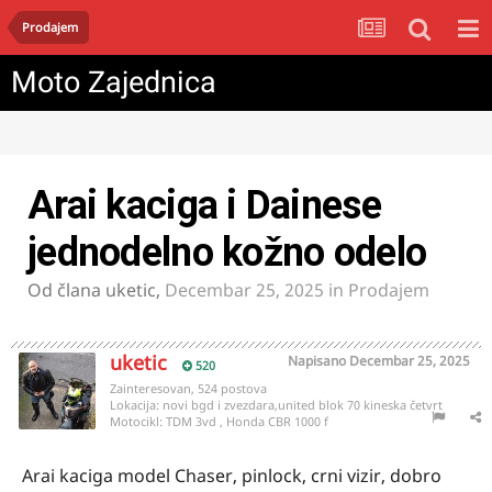
Prodajem
Moto Zajednica
Arai kaciga i Dainese
jednodelno kožno odelo
Od člana
uketic
,
Decembar 25, 2025
in
Prodajem
uketic
Napisano
Decembar 25, 2025
520
Zainteresovan, 524 postova
Lokacija:
novi bgd i zvezdara,united blok 70 kineska četvrt
Motocikl:
TDM 3vd , Honda CBR 1000 f
Arai kaciga model Chaser, pinlock, crni vizir, dobro