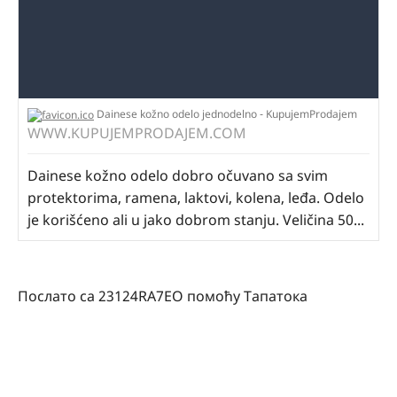
Dainese kožno odelo jednodelno - KupujemProdajem
WWW.KUPUJEMPRODAJEM.COM
Dainese kožno odelo dobro očuvano sa svim
protektorima, ramena, laktovi, kolena, leđa. Odelo
je korišćeno ali u jako dobrom stanju. Veličina 50...
Послато са 23124RA7EO помоћу Тапатока