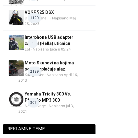
VOGE 525 DSX
1120
DraganBenelli
· Napisano
Maj
28, 2023
Interphone USB adapter
1
za DIN (Hella) utičnicu
Eol
· Napisano
Juče u 05:24
Moto Skupovi na kojima
se ne naplaćuje ulaz.
2199
Kum_Mixer
· Napisano
April 16,
2013
Yamaha Tricity 300 Vs.
Piaggio MP3 300
307
Nesasavage
· Napisano
Jul 3,
2021
REKLAMNE TEME