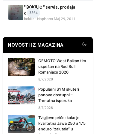
" BOKILIĆ " servis, prodaja
3364
delova
bokilic
· Napisano
Maj 29, 2011
NOVOSTI IZ MAGAZINA
CFMOTO West Balkan tim
uspešan na Red Bull
Romaniacs 2026
8/7/2026
Popularni SYM skuteri
ponovo dostupni –
Trenutna isporuka
8/7/2026
Tvigijeve priče: kako je
kvalitetna Jawa 250 и 175
enduro “zalutala” u