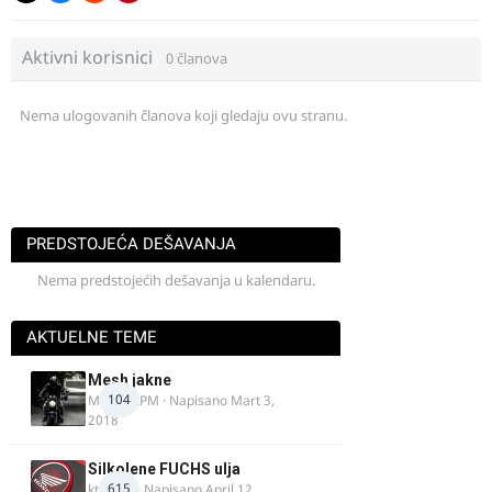
Aktivni korisnici
0 članova
Nema ulogovanih članova koji gledaju ovu stranu.
PREDSTOJEĆA DEŠAVANJA
Nema predstojećih dešavanja u kalendaru.
AKTUELNE TEME
Mesh jakne
104
MostarRPM
· Napisano
Mart 3,
2018
Silkolene FUCHS ulja
615
ktm600
· Napisano
April 12,