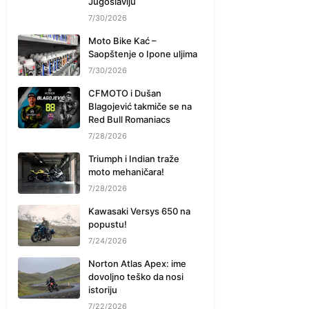
Jugoslaviju
7/30/2026
Moto Bike Kać –
Saopštenje o Ipone uljima
7/30/2026
CFMOTO i Dušan
Blagojević takmiče se na
Red Bull Romaniacs
7/28/2026
Triumph i Indian traže
moto mehaničara!
7/28/2026
Kawasaki Versys 650 na
popustu!
7/24/2026
Norton Atlas Apex: ime
dovoljno teško da nosi
istoriju
7/22/2026