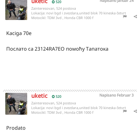
uketic
Napisano
Januar 24
520
Zainteresovan, 524 postova
Lokacija:
novi bgd i zvezdara,united blok 70 kineska četvrt
Motocikl:
TDM 3vd , Honda CBR 1000 f
Kaciga 70e
Послато са 23124RA7EO помоћу Тапатока
uketic
Napisano
Februar 3
520
Zainteresovan, 524 postova
Lokacija:
novi bgd i zvezdara,united blok 70 kineska četvrt
Motocikl:
TDM 3vd , Honda CBR 1000 f
Prodato