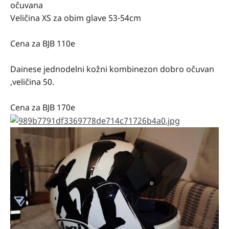
očuvana
Veličina XS za obim glave 53-54cm
Cena za BJB 110e
Dainese jednodelni kožni kombinezon dobro očuvan
,veličina 50.
Cena za BJB 170e