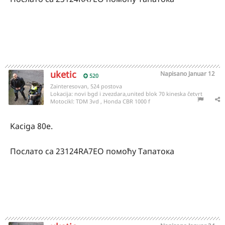
uketic
Napisano
Januar 12
520
Zainteresovan, 524 postova
Lokacija:
novi bgd i zvezdara,united blok 70 kineska četvrt
Motocikl:
TDM 3vd , Honda CBR 1000 f
Kaciga 80e.
Послато са 23124RA7EO помоћу Тапатока