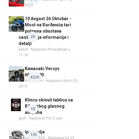
2020
10 Avgust 26 Oktobar -
Most na Ðurðevića tari
potpuna obustava
20
saobraćaja informacije i
detalji
kokot
· Napisano
Ponedeljak u
11:32
Kawasaki Versys
650/1000
4329
ProMaster
· Napisano
Mart 25,
2019
Klincu skinuli tablicu sa
R125 zbog glasnog
10
auspuha
grof
· Napisano
Pre 3 sati
Ipone ulja
135
stryker_026
· Napisano
Jul 25