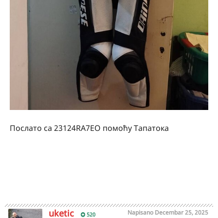
Послато са 23124RA7EO помоћу Тапатока
uketic
Napisano
Decembar 25, 2025
520