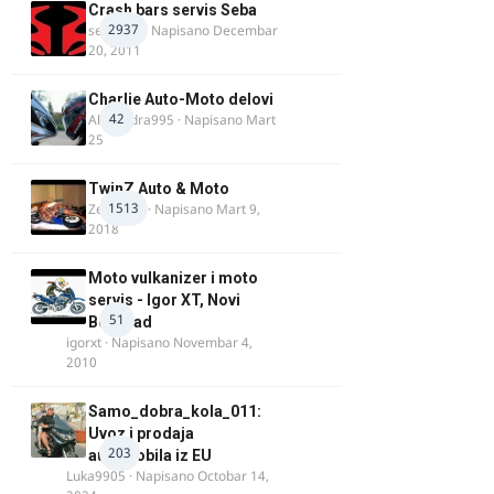
Crash bars servis Seba
2937
seba011
· Napisano
Decembar
20, 2011
Charlie Auto-Moto delovi
42
Alexandra995
· Napisano
Mart
25
TwinZ Auto & Moto
1513
Zeljkamp
· Napisano
Mart 9,
2018
Moto vulkanizer i moto
servis - Igor XT, Novi
51
Beograd
igorxt
· Napisano
Novembar 4,
2010
Samo_dobra_kola_011:
Uvoz i prodaja
203
automobila iz EU
Luka9905
· Napisano
Octobar 14,