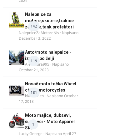
2024
Nalepnice za
motore,skutere,trakice
142
za felne,tank protektori
NalepniceZaMotoreNis
· Napisano
Decembar 3, 2022
Auto/moto nalepnice -
izrada po želji
119
Alexandra995
· Napisano
Octobar 21, 2023
Nosač moto točka Wheel
chock motorcycles
181
blacksmith
· Napisano
Octobar
17, 2018
Moto majice, duksevi,
šuškavci - Moto Apparel
1
SRB
Lucky George
· Napisano
April 27