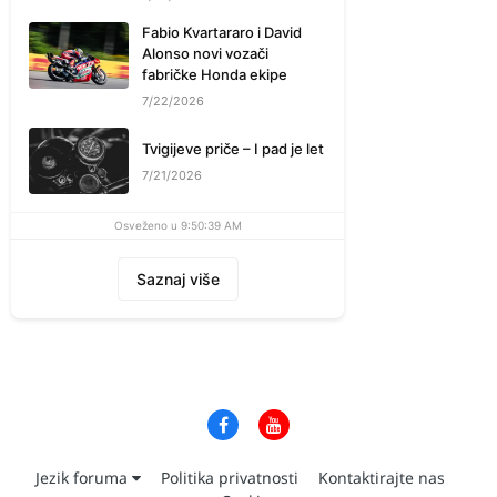
Fabio Kvartararo i David
Alonso novi vozači
fabričke Honda ekipe
7/22/2026
Tvigijeve priče – I pad je let
7/21/2026
Osveženo u 9:50:39 AM
Saznaj više
Jezik foruma
Politika privatnosti
Kontaktirajte nas