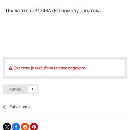
Послато са 23124RA7EO помоћу Тапатока
Ova tema je zaključana za nove odgovore.
Pratioci
1
Spisak tema