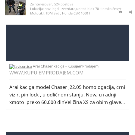
Zainteresovan, 524 postova
Lokacija:
novi bgd i zvezdara,united blok 70 kineska četvrt
Motocikl:
TDM 3vd , Honda CBR 1000 f
Arai Chaser kaciga - KupujemProdajem
WWW.KUPUJEMPRODAJEM.COM
Arai kaciga model Chaser ,22.05 homologacija, crni
vizir, pin lock , u odličnom stanju. Nova u radnji
xmoto preko 60.000 dinVeličina XS za obim glave...