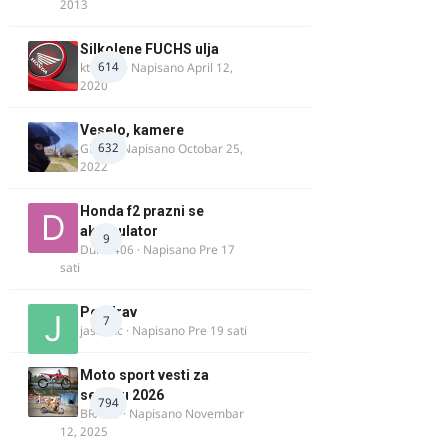
2013
Silkolene FUCHS ulja
614
ktm600
· Napisano
April 12,
2020
Veselo, kamere
632
GR 46
· Napisano
Octobar 25,
2022
Honda f2 prazni se
akomulator
9
Dule1406
· Napisano
Pre 17
sati
Pozdrav
7
jasminc
· Napisano
Pre 19 sati
Moto sport vesti za
sezonu 2026
794
BRACO
· Napisano
Novembar
12, 2025