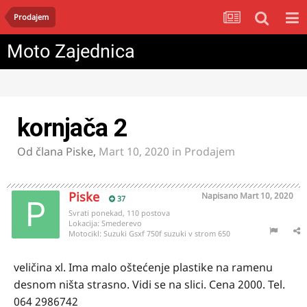
Prodajem
Moto Zajednica
kornjača 2
Od člana
Piske
,
Mart 10, 2020
in
Prodajem
Piske
Napisano
Mart 10, 2020
37
Svrati ponekad, 110 postova
Lokacija:
Smederevo
Motocikl:
Suzuki Gsxf 750f suzuki v strom 650
veličina xl. Ima malo oštećenje plastike na ramenu
desnom ništa strasno. Vidi se na slici. Cena 2000. Tel.
064 2986742