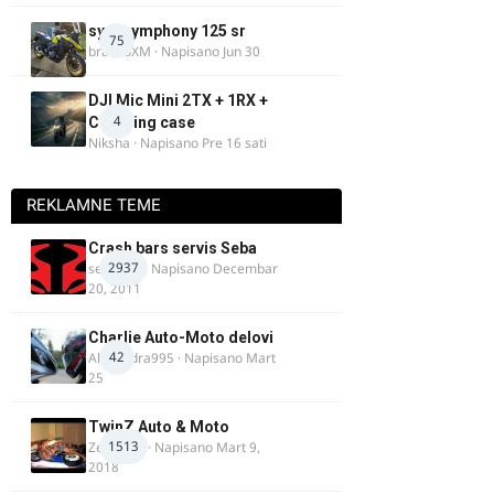
sym symphony 125 sr
75
brankoXM
· Napisano
Jun 30
DJI Mic Mini 2TX + 1RX +
4
Charging case
Niksha
· Napisano
Pre 16 sati
REKLAMNE TEME
Crash bars servis Seba
2937
seba011
· Napisano
Decembar
20, 2011
Charlie Auto-Moto delovi
42
Alexandra995
· Napisano
Mart
25
TwinZ Auto & Moto
1513
Zeljkamp
· Napisano
Mart 9,
2018