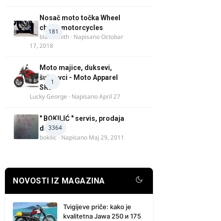
Nosač moto točka Wheel
chock motorcycles
181
blacksmith
· Napisano
Octobar
17, 2018
Moto majice, duksevi,
šuškavci - Moto Apparel
1
SRB
Lucky George
· Napisano
April 27
" BOKILIĆ " servis, prodaja
3364
delova
bokilic
· Napisano
Maj 29, 2011
NOVOSTI IZ MAGAZINA
Tvigijeve priče: kako je
kvalitetna Jawa 250 и 175