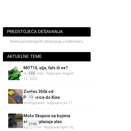
PREDSTOJEĆA DEŠAVANJA
Nema predstojećih dešavanja u kalendaru.
AKTUELNE TEME
MOTUL ulje, fals ili ne?
122
dalipopovski
· Napisano
Avgust
12, 2022
Zontes 350x od
13
Podgorice do Kine
Andrejeeeee
· Napisano
Jul 17
Moto Skupovi na kojima
se ne naplaćuje ulaz.
2196
Kum_Mixer
· Napisano
April 16,