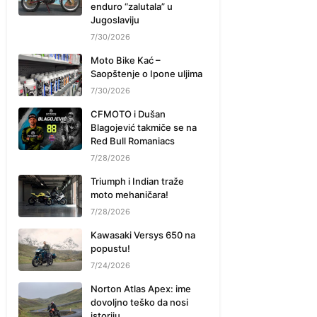
enduro “zalutala” u
Jugoslaviju
7/30/2026
Moto Bike Kać –
Saopštenje o Ipone uljima
7/30/2026
CFMOTO i Dušan
Blagojević takmiče se na
Red Bull Romaniacs
7/28/2026
Triumph i Indian traže
moto mehaničara!
7/28/2026
Kawasaki Versys 650 na
popustu!
7/24/2026
Norton Atlas Apex: ime
dovoljno teško da nosi
istoriju