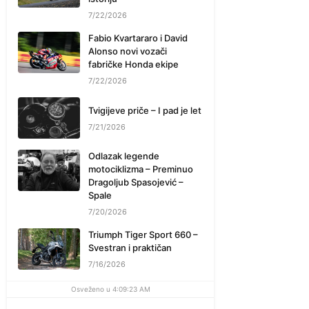
7/22/2026
Fabio Kvartararo i David
Alonso novi vozači
fabričke Honda ekipe
7/22/2026
Tvigijeve priče – I pad je let
7/21/2026
Odlazak legende
motociklizma – Preminuo
Dragoljub Spasojević –
Spale
7/20/2026
Triumph Tiger Sport 660 –
Svestran i praktičan
7/16/2026
Osveženo u 4:09:23 AM