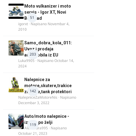
Moto vulkanizer i moto
servis - Igor XT, Novi
51
Beograd
igorxt
· Napisano
Novembar 4,
2010
Samo_dobra_kola_011:
Uvoz i prodaja
203
automobila iz EU
Luka9905
· Napisano
Octobar 14,
2024
Nalepnice za
motore,skutere,trakice
142
za felne,tank protektori
NalepniceZaMotoreNis
· Napisano
Decembar 3, 2022
Auto/moto nalepnice -
izrada po želji
119
Alexandra995
· Napisano
Octobar 21, 2023