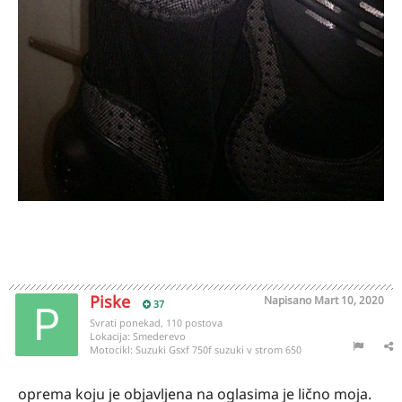
Piske
Napisano
Mart 10, 2020
37
Svrati ponekad, 110 postova
Lokacija:
Smederevo
Motocikl:
Suzuki Gsxf 750f suzuki v strom 650
oprema koju je objavljena na oglasima je lično moja.