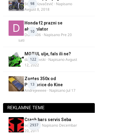
98
Stefan Kovačević
· Napisano
Avgust 8, 2018
Honda f2 prazni se
akomulator
10
Dule1406
· Napisano
Pre 20
sati
MOTUL ulje, fals ili ne?
122
dalipopovski
· Napisano
Avgust
12, 2022
Zontes 350x od
13
Podgorice do Kine
Andrejeeeee
· Napisano
Jul 17
REKLAMNE TEME
Crash bars servis Seba
2937
seba011
· Napisano
Decembar
20, 2011