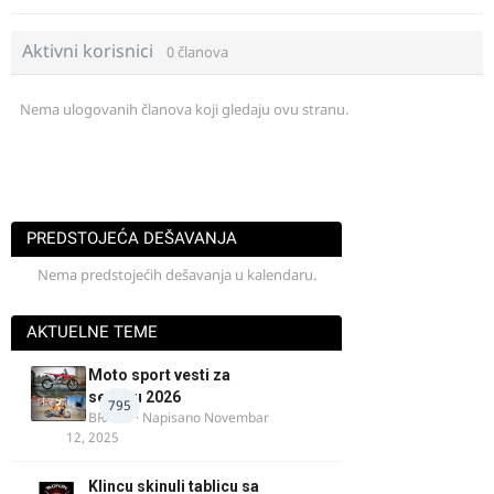
Aktivni korisnici
0 članova
Nema ulogovanih članova koji gledaju ovu stranu.
PREDSTOJEĆA DEŠAVANJA
Nema predstojećih dešavanja u kalendaru.
AKTUELNE TEME
Moto sport vesti za
sezonu 2026
795
BRACO
· Napisano
Novembar
12, 2025
Klincu skinuli tablicu sa