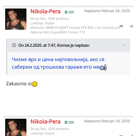
Nikola-Pera
Napisano
Februar 24, 2020
250
Drug član, 1034 postova
Lokacija:
Sopot
Motocikl:
BMW R1200RT Honda VFR 800 v-tec MotoGuzzi
falkone NSU SuperMAX Tomos T12
On 24.2.2020. at 7:47,
Komsa
je napisao:
Чизме врх и цена најповољнија, ако се
саберем од трошкова гараже-ето ме
Zakasnio si
Nikola-Pera
Napisano
Februar 24, 2020
250
Drug član, 1034 postova
Lokacija:
Sopot