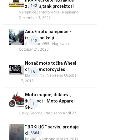
motore,skutere,trakice
142
za felne,tank protektori
NalepniceZaMotoreNis
· Napisano
Decembar 3, 2022
Auto/moto nalepnice -
izrada po želji
119
Alexandra995
· Napisano
Octobar 21, 2023
Nosač moto točka Wheel
chock motorcycles
181
blacksmith
· Napisano
Octobar
17, 2018
Moto majice, duksevi,
šuškavci - Moto Apparel
1
SRB
Lucky George
· Napisano
April 27
" BOKILIĆ " servis, prodaja
3364
delova
bokilic
· Napisano
Maj 29, 2011