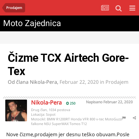
Prodajem
Moto Zajednica
Čizme TCX Airtech Gore-
Tex
Od člana
Nikola-Pera
,
Februar 22, 2020
in
Prodajem
Nikola-Pera
Napisano
Februar 22, 2020
250
Drug član, 1034 postova
Lokacija:
Sopot
Motocikl:
BMW R1200RT Honda VFR 800 v-tec MotoGuzzi
falkone NSU SuperMAX Tomos T12
Nove čizme,prodajem jer desnu teško obuvam.Posle