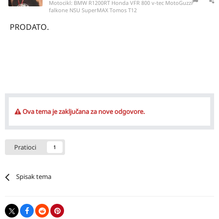
Motocikl:
BMW R1200RT Honda VFR 800 v-tec MotoGuzzi
falkone NSU SuperMAX Tomos T12
PRODATO.
Ova tema je zaključana za nove odgovore.
Pratioci
1
Spisak tema