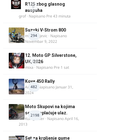
R125 zbog glasnog
0
auspuha
grof
· Napisano
Pre 43 minuta
Suzuki V-Strom 800
294
m.milivojevic
· Napisano
Novembar 9, 2022
12. Moto GP Silverstone,
0
UK, 2026
mixa
· Napisano
Pre 1 sat
Kove 450 Rally
482
AnteK
· Napisano
Januar 31,
2024
Moto Skupovi na kojima
se ne naplaćuje ulaz.
2198
Kum_Mixer
· Napisano
April 16,
2013
Set za krpljenje gume