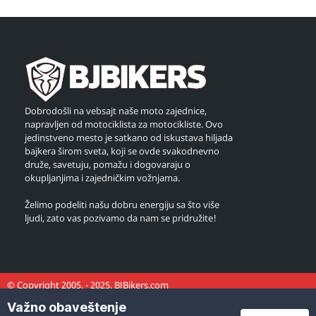
Dobrodošli na vebsajt naše moto zajednice,
napravljen od motociklista za motocikliste. Ovo
jedinstveno mesto je satkano od iskustava hiljada
bajkera širom sveta, koji se ovde svakodnevno
druže, savetuju, pomažu i dogovaraju o
okupljanjima i zajedničkim vožnjama.
Želimo podeliti našu dobru energiju sa što više
ljudi, zato vas pozivamo da nam se pridružite!
© Copyright 2005. - 2025. BJBikers.com
Važno obaveštenje