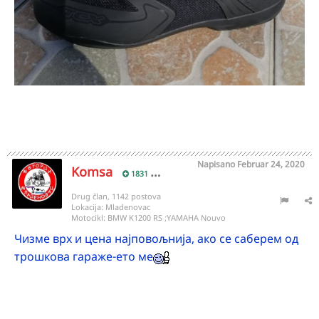
Napisano
Februar 24, 2020
Komsa
1831
Drug član, 1142 postova
Lokacija:
Mladenovac
Motocikl:
BMW K1200 RS ;YAMAHA Nouvo
Чизме врх и цена најповољнија, ако се саберем од
трошкова гараже-ето ме