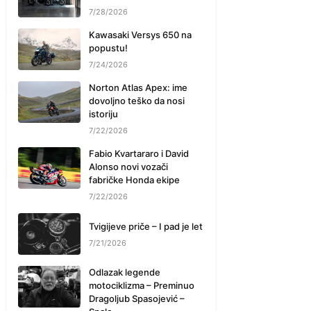
7/28/2026
Kawasaki Versys 650 na
popustu!
7/24/2026
Norton Atlas Apex: ime
dovoljno teško da nosi
istoriju
7/22/2026
Fabio Kvartararo i David
Alonso novi vozači
fabričke Honda ekipe
7/22/2026
Tvigijeve priče – I pad je let
7/21/2026
Odlazak legende
motociklizma – Preminuo
Dragoljub Spasojević –