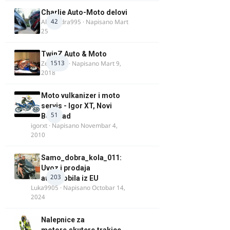
Charlie Auto-Moto delovi
42
Alexandra995
· Napisano
Mart
25
TwinZ Auto & Moto
1513
Zeljkamp
· Napisano
Mart 9,
2018
Moto vulkanizer i moto
servis - Igor XT, Novi
51
Beograd
igorxt
· Napisano
Novembar 4,
2010
Samo_dobra_kola_011:
Uvoz i prodaja
203
automobila iz EU
Luka9905
· Napisano
Octobar 14,
2024
Nalepnice za