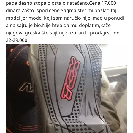
pada desno stopalo ostalo natečeno.Cena 17.000
dinara.Zašto ispod cene,Sagmajster mi poslao taj
model jer model koji sam naručio nije imao u ponudi
a na sajtu je bio.Nije hteo da mu doplatim,kaže
njegova greška što sajt nije ažuran.U prodaji su od
22-29.000.