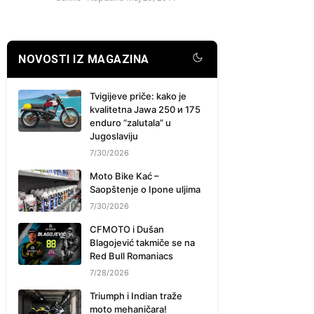
NOVOSTI IZ MAGAZINA
Tvigijeve priče: kako je
kvalitetna Jawa 250 и 175
enduro “zalutala” u
Jugoslaviju
7/30/2026
Moto Bike Kać –
Saopštenje o Ipone uljima
7/30/2026
CFMOTO i Dušan
Blagojević takmiče se na
Red Bull Romaniacs
7/28/2026
Triumph i Indian traže
moto mehaničara!