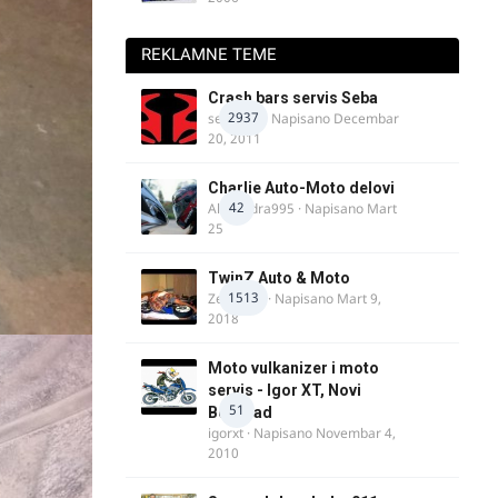
REKLAMNE TEME
Crash bars servis Seba
2937
seba011
· Napisano
Decembar
20, 2011
Charlie Auto-Moto delovi
42
Alexandra995
· Napisano
Mart
25
TwinZ Auto & Moto
1513
Zeljkamp
· Napisano
Mart 9,
2018
Moto vulkanizer i moto
servis - Igor XT, Novi
51
Beograd
igorxt
· Napisano
Novembar 4,
2010