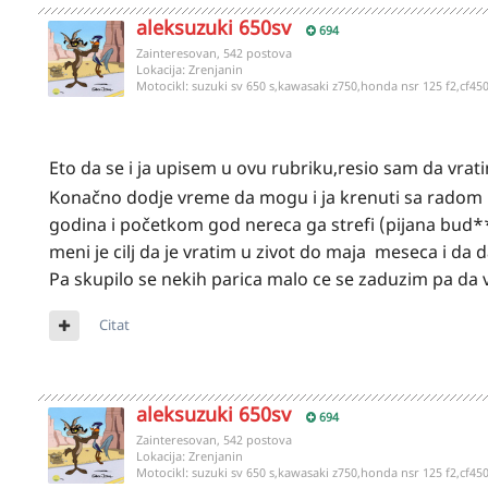
aleksuzuki 650sv
694
Zainteresovan, 542 postova
Lokacija:
Zrenjanin
Motocikl:
suzuki sv 650 s,kawasaki z750,honda nsr 125 f2,cf45
Eto da se i ja upisem u ovu rubriku,resio sam da vra
Konačno dodje vreme da mogu i ja krenuti sa radom 
godina i početkom god nereca ga strefi (pijana bud***
meni je cilj da je vratim u zivot do maja meseca i d
Pa skupilo se nekih parica malo ce se zaduzim pa da v
Citat
aleksuzuki 650sv
694
Zainteresovan, 542 postova
Lokacija:
Zrenjanin
Motocikl:
suzuki sv 650 s,kawasaki z750,honda nsr 125 f2,cf45