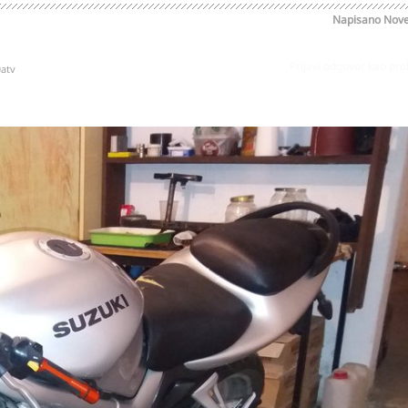
Napisano
Nove
Prijavi odgovor kao pr
0atv