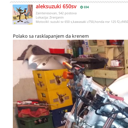
aleksuzuki 650sv
694
Zainteresovan, 542 postova
Lokacija:
Zrenjanin
Motocikl:
suzuki sv 650 s,kawasaki z750,honda nsr 125 f2,cf45
Polako sa rasklapanjem da krenem