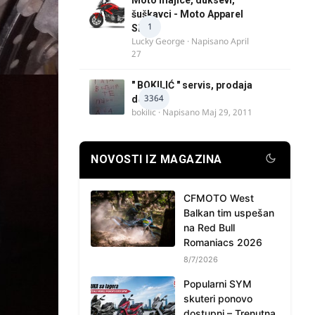
šuškavci - Moto Apparel
1
SRB
Lucky George
· Napisano
April
27
" BOKILIĆ " servis, prodaja
3364
delova
bokilic
· Napisano
Maj 29, 2011
NOVOSTI IZ MAGAZINA
CFMOTO West
Balkan tim uspešan
na Red Bull
Romaniacs 2026
8/7/2026
Popularni SYM
skuteri ponovo
dostupni – Trenutna