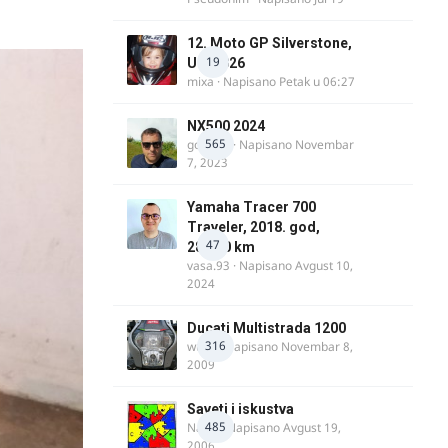
12. Moto GP Silverstone,
19
UK, 2026
mixa
· Napisano
Petak u 06:27
NX500 2024
565
godovic
· Napisano
Novembar
7, 2023
Yamaha Tracer 700
Traveler, 2018. god,
47
28.100 km
vasa.93
· Napisano
Avgust 10,
2024
Ducati Multistrada 1200
316
wulfy
· Napisano
Novembar 8,
2009
Saveti i iskustva
485
Najzli
· Napisano
Avgust 19,
2006