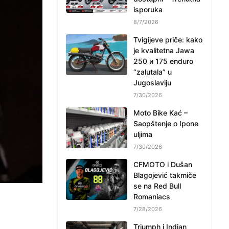
isporuka
8/7/2026
Tvigijeve priče: kako
je kvalitetna Jawa
250 и 175 enduro
“zalutala” u
Jugoslaviju
7/30/2026
Moto Bike Kać –
Saopštenje o Ipone
uljima
7/30/2026
CFMOTO i Dušan
Blagojević takmiče
se na Red Bull
Romaniacs
7/28/2026
Triumph i Indian