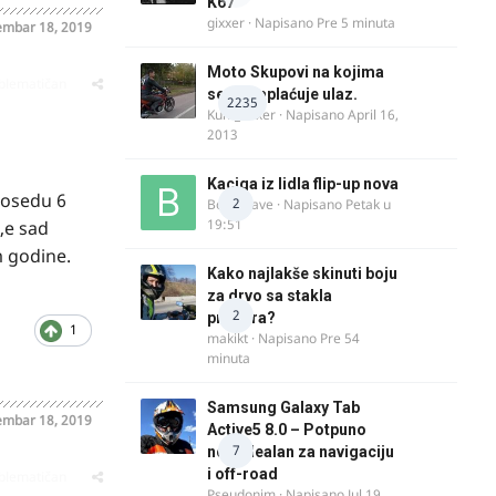
K67
gixxer
· Napisano
Pre 5 minuta
mbar 18, 2019
Moto Skupovi na kojima
oblematičan
se ne naplaćuje ulaz.
2235
Kum_Mixer
· Napisano
April 16,
2013
Kaciga iz lidla flip-up nova
posedu 6
2
Bor-i-slave
· Napisano
Petak u
19:51
,e sad
m godine.
Kako najlakše skinuti boju
za drvo sa stakla
2
prozora?
1
makikt
· Napisano
Pre 54
minuta
Samsung Galaxy Tab
mbar 18, 2019
Active5 8.0 – Potpuno
7
nov, idealan za navigaciju
i off-road
oblematičan
Pseudonim
· Napisano
Jul 19