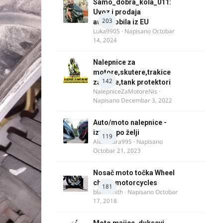
Samo_dobra_kola_011:
Uvoz i prodaja
203
automobila iz EU
Luka9905
· Napisano
Octobar
14, 2024
Nalepnice za
motore,skutere,trakice
142
za felne,tank protektori
NalepniceZaMotoreNis
·
Napisano
Decembar 3, 2022
Auto/moto nalepnice -
izrada po želji
119
Alexandra995
· Napisano
Octobar 21, 2023
Nosač moto točka Wheel
chock motorcycles
181
blacksmith
· Napisano
Octobar
17, 2018
Moto majice, duksevi,