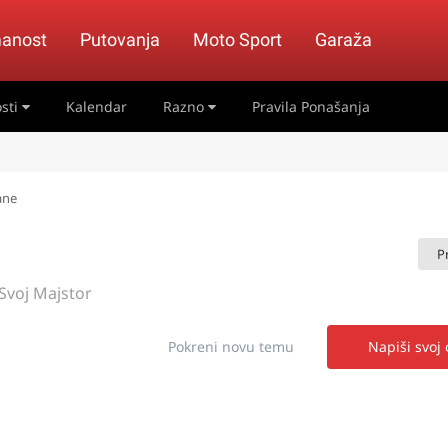
anost
Putovanja
Moto Sport
Garaža
sti
Kalendar
Razno
Pravila Ponašanja
ane
P
Svoj Majstor
Pokreni novu temu
Napiši svoj