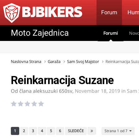
Forum
Hum
Moto Zajednica
Forumi
Novo
Naslovna Strana
Garaža
Sam Svoj Majstor
Reinkarnacija Suz
Reinkarnacija Suzane
Od člana
aleksuzuki 650sv
,
Novembar 18, 2019
in
Sam 
1
2
3
4
5
6
SLEDEĆE
Strana 1 od 7