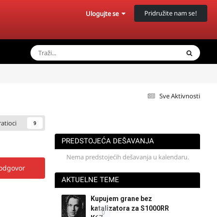
Pridružite nam se!
Ulogujte se
Sve Aktivnosti
ratioci
9
PREDSTOJEĆA DEŠAVANJA
Nema predstojećih dešavanja u kalendaru.
 odgovor
AKTUELNE TEME
Kupujem grane bez
katalizatora za S1000RR
0