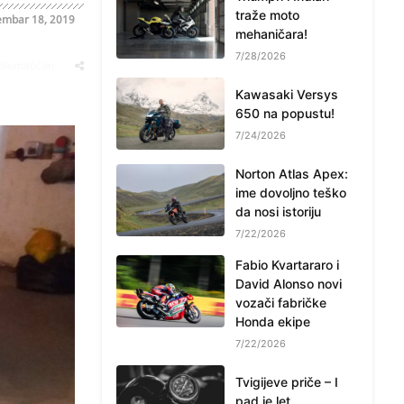
traže moto
mbar 18, 2019
mehaničara!
7/28/2026
oblematičan
Kawasaki Versys
650 na popustu!
7/24/2026
Norton Atlas Apex:
ime dovoljno teško
da nosi istoriju
7/22/2026
Fabio Kvartararo i
David Alonso novi
vozači fabričke
Honda ekipe
7/22/2026
Tvigijeve priče – I
pad je let