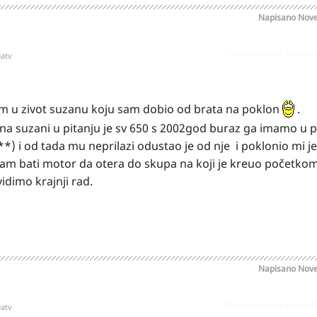
Napisano
Nove
Prijavi odgovor kao pr
0atv
tim u zivot suzanu koju sam dobio od brata na poklon
.
na suzani u pitanju je sv 650 s 2002god buraz ga imamo u 
) i od tada mu neprilazi odustao je od nje i poklonio mi je
a dam bati motor da otera do skupa na koji je kreuo početko
idimo krajnji rad.
Napisano
Nove
Prijavi odgovor kao pr
0atv