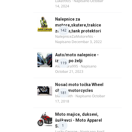
Luka9905
· Napisano
Octobar
14, 2024
Nalepnice za
motore,skutere,trakice
142
za felne,tank protektori
NalepniceZaMotoreNis
·
Napisano
Decembar 3, 2022
Auto/moto nalepnice -
izrada po želji
119
Alexandra995
· Napisano
Octobar 21, 2023
Nosač moto točka Wheel
chock motorcycles
181
blacksmith
· Napisano
Octobar
17, 2018
Moto majice, duksevi,
šuškavci - Moto Apparel
1
SRB
Lucky George
· Napisano
April