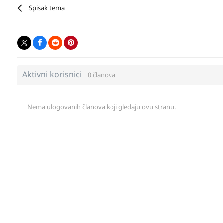
Spisak tema
Aktivni korisnici
0 članova
Nema ulogovanih članova koji gledaju ovu stranu.