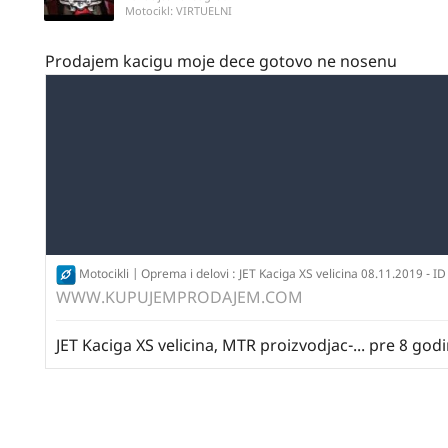
Motocikl:
VIRTUELNI
Prodajem kacigu moje dece gotovo ne nosenu
Motocikli | Oprema i delovi : JET Kaciga XS velicina 08.11.2019 - ID 86077024 -
WWW.KUPUJEMPRODAJEM.COM
JET Kaciga XS velicina, MTR proizvodjac-... pre 8 godin