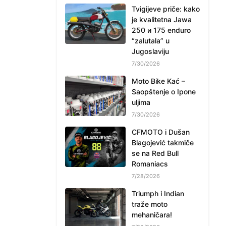
Tvigijeve priče: kako
je kvalitetna Jawa
250 и 175 enduro
“zalutala” u
Jugoslaviju
7/30/2026
Moto Bike Kać –
Saopštenje o Ipone
uljima
7/30/2026
CFMOTO i Dušan
Blagojević takmiče
se na Red Bull
Romaniacs
7/28/2026
Triumph i Indian
traže moto
mehaničara!