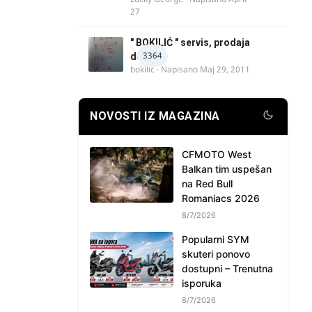
27
" BOKILIĆ " servis, prodaja
3364
delova
bokilic
· Napisano
Maj 29, 2011
NOVOSTI IZ MAGAZINA
CFMOTO West
Balkan tim uspešan
na Red Bull
Romaniacs 2026
8/7/2026
Popularni SYM
skuteri ponovo
dostupni – Trenutna
isporuka
8/7/2026