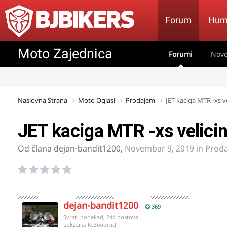
Forum
Hum
Moto Zajednica
Forumi
Novo
Naslovna Strana
Moto Oglasi
Prodajem
JET kaciga MTR -xs v
JET kaciga MTR -xs velici
Od člana
dejan-bandit1200
,
Novembar 9, 2019
in
Prod
dejan-bandit1200
369
Svrati ponekad, 244 postova
Lokacija:
N.Beograd