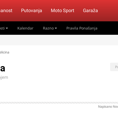
anost
Putovanja
Moto Sport
Garaža
sti
Kalendar
Razno
Pravila Ponašanja
elicina
na
P
ajem
Napisano
Nov