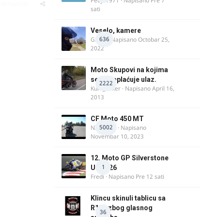
Pedja1971
· Napisano
Pre 7
oblematičan
sati
Veselo, kamere
636
GR 46
· Napisano
Octobar 25,
2022
Moto Skupovi na kojima
se ne naplaćuje ulaz.
2222
Kum_Mixer
· Napisano
April 16,
2013
CF Moto 450 MT
5002
NIKOLA 1
· Napisano
Novembar 10, 2023
12. Moto GP Silverstone
1
UK 2026
Fredi
· Napisano
Pre 12 sati
Klincu skinuli tablicu sa
R125 zbog glasnog
36