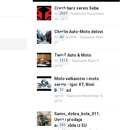
Crash bars servis Seba
2937
seba011
· Napisano
Decembar
20, 2011
Charlie Auto-Moto delovi
42
Alexandra995
· Napisano
Mart
25
TwinZ Auto & Moto
1513
Zeljkamp
· Napisano
Mart 9,
2018
Moto vulkanizer i moto
servis - Igor XT, Novi
51
Beograd
igorxt
· Napisano
Novembar 4,
2010
Samo_dobra_kola_011:
Uvoz i prodaja
203
automobila iz EU