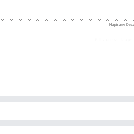
Napisano
Dece
Prijavi odgovor kao pr