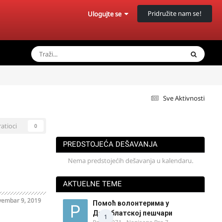
Pridružite nam se!
Ulogujte se
Sve Aktivnosti
ratioci
0
PREDSTOJEĆA DEŠAVANJA
Nema predstojećih dešavanja u kalendaru.
AKTUELNE TEME
embar 9, 2019
Помоћ волонтерима у
Делиблатској пешчари
1