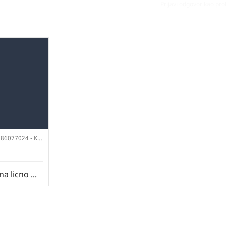
Prijavi odgovor kao pr
 KupujemProdajem
a licno ...