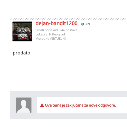
dejan-bandit1200
369
Svrati ponekad, 244 postova
Lokacija:
N.Beograd
Motocikl:
VIRTUELNI
prodato
Ova tema je zaključana za nove odgovore.