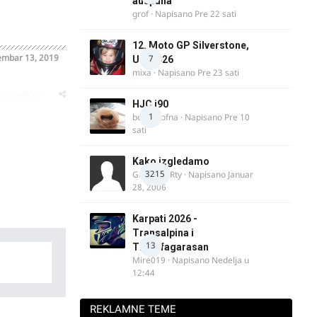
auspuha
grof
· Napisano
Pre 22 sati
12. Moto GP Silverstone,
mbar 13, 2019
7
UK, 2026
mixa
· Napisano
Pre 23 sati
oblematičan
HJC i90
1
bobi_krofna
· Napisano
Pre 10
sati
Kako izgledamo
3215
Guest diRRty · Napisano
Januar
28, 2006
Karpati 2026 -
Transalpina i
13
Transfagarasan
Mire019
· Napisano
Nedelja u
12:44
REKLAMNE TEME