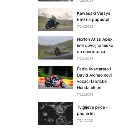
7/28/2026
Kawasaki Versys
650 na popustu!
7/24/2026
Norton Atlas Apex:
ime dovoljno teško
da nosi istoriju
7/22/2026
Fabio Kvartararo i
David Alonso novi
vozači fabričke
Honda ekipe
7/22/2026
Tvigijeve priče – I
pad je let
7/21/2026