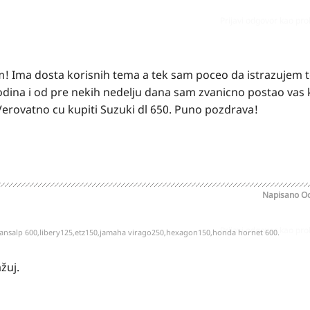
Prijavi odgovor kao pr
m! Ima dosta korisnih tema a tek sam poceo da istrazujem 
ina i od pre nekih nedelju dana sam zvanicno postao vas 
erovatno cu kupiti Suzuki dl 650. Puno pozdrava!
Napisano
Oc
Prijavi odgovor kao pr
ransalp 600,libery125,etz150,jamaha virago250,hexagon150,honda hornet 600.
žuj.