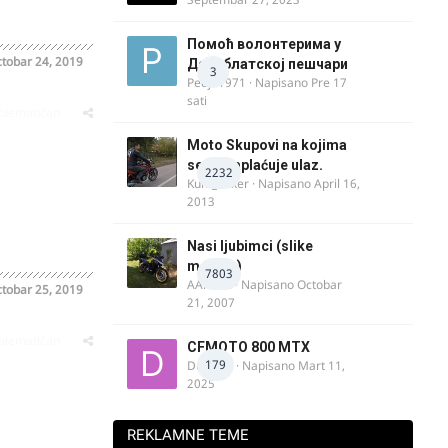
Помоћ волонтерима у
tobar 24, 2019
Делиблатској пешчари
3
Pedja1971
· Napisano
Pre 17
sati
oblematičan
Moto Skupovi na kojima
se ne naplaćuje ulaz.
2232
Kum_Mixer
· Napisano
April 16,
2013
Nasi ljubimci (slike
motora)
7803
AArnold
· Napisano
Octobar
tobar 25, 2019
21, 2007
oblematičan
CFMOTO 800 MTX
179
Duta_91
· Napisano
Mart 11,
2025
REKLAMNE TEME