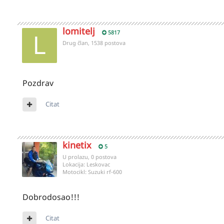
lomitelj
5817
Drug član, 1538 postova
Pozdrav
Citat
kinetix
5
U prolazu, 0 postova
Lokacija:
Leskovac
Motocikl:
Suzuki rf-600
Dobrodosao!!!
Citat