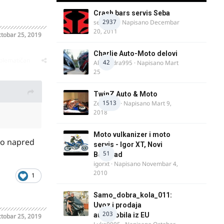
Crash bars servis Seba
2937
seba011
· Napisano
Decembar
20, 2011
tobar 25, 2019
Charlie Auto-Moto delovi
oblematičan
42
Alexandra995
· Napisano
Mart
25
TwinZ Auto & Moto
1513
Zeljkamp
· Napisano
Mart 9,
2018
Moto vulkanizer i moto
mo napred
servis - Igor XT, Novi
51
Beograd
igorxt
· Napisano
Novembar 4,
2010
1
Samo_dobra_kola_011:
Uvoz i prodaja
203
automobila iz EU
tobar 25, 2019