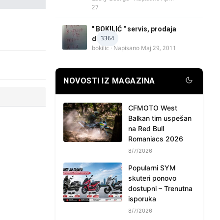
27
" BOKILIĆ " servis, prodaja
3364
delova
bokilic
· Napisano
Maj 29, 2011
NOVOSTI IZ MAGAZINA
CFMOTO West
Balkan tim uspešan
na Red Bull
Romaniacs 2026
8/7/2026
Popularni SYM
skuteri ponovo
dostupni – Trenutna
isporuka
8/7/2026