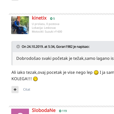
kinetix
5
U prolazu, 0 postova
Lokacija:
Leskovac
Motocikl:
Suzuki rf-600
On 24.10.2019. at 5:34,
Goran1982
je napisao:
Dobrodošao svaki početak je težak,samo lagano ist
Ali iako tezak,ovaj pocetak je vise nego lep
I ja sa
KOLEGA!!!
Citat
SlobodaNe
119