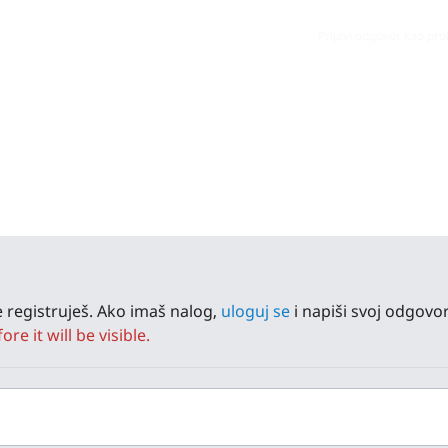
Prijavi odgovor kao pr
 registruješ. Ako imaš nalog,
uloguj se
i napiši svoj odgovor
e it will be visible.