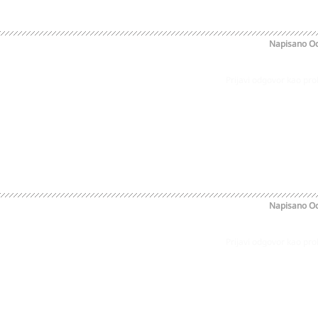
Napisano
Oc
Prijavi odgovor kao pr
Napisano
Oc
Prijavi odgovor kao pr