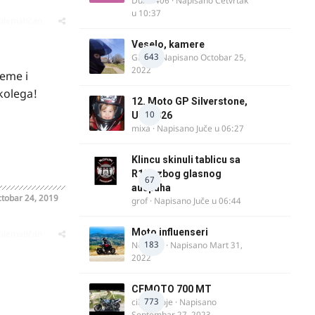
Dule1406
· Napisano
Četvrtak
u 10:37
oblematičan
Veselo, kamere
643
GR 46
· Napisano
Octobar 25,
2022
teme i
kolega!
12. Moto GP Silverstone,
10
UK, 2026
mixa
· Napisano
Juče u 06:27
Klincu skinuli tablicu sa
R125 zbog glasnog
67
auspuha
tobar 24, 2019
grof
· Napisano
Juče u 06:44
Moto influenseri
oblematičan
183
Nolanka
· Napisano
Mart 31,
2022
CFMOTO 700 MT
773
cika miloje
· Napisano
Septembar 27, 2023