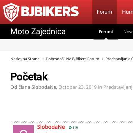
Forum
Hum
Moto Zajednica
Forumi
Novo
Naslovna Strana
Dobrodošli Na BJBikers Forum
Predstavljanje
Početak
Od člana
SlobodaNe
,
Octobar 23, 2019
in
Predstavljan
SlobodaNe
119