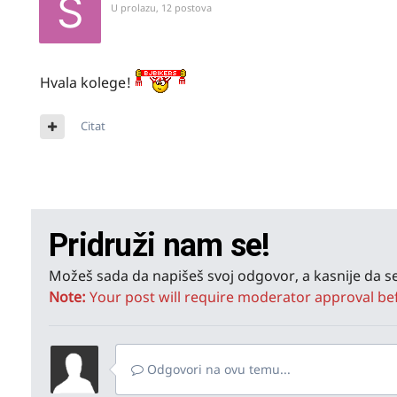
U prolazu, 12 postova
Hvala kolege!
Citat
Pridruži nam se!
Možeš sada da napišeš svoj odgovor, a kasnije da se
Note:
Your post will require moderator approval befor
Odgovori na ovu temu...