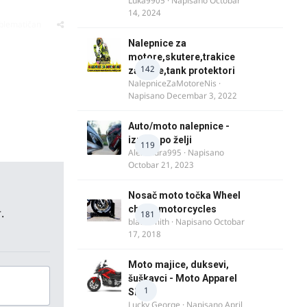
Luka9905
· Napisano
Octobar
14, 2024
oblematičan
Nalepnice za
motore,skutere,trakice
142
za felne,tank protektori
NalepniceZaMotoreNis
·
Napisano
Decembar 3, 2022
Auto/moto nalepnice -
izrada po želji
119
Alexandra995
· Napisano
Octobar 21, 2023
Nosač moto točka Wheel
chock motorcycles
.
181
blacksmith
· Napisano
Octobar
17, 2018
Moto majice, duksevi,
šuškavci - Moto Apparel
1
SRB
Lucky George
· Napisano
April