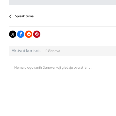
Spisak tema
Aktivni korisnici
0 članova
Nema ulogovanih članova koji gledaju ovu stranu.