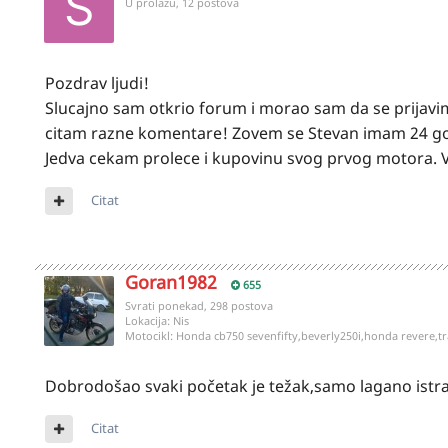
U prolazu, 12 postova
Pozdrav ljudi!
Slucajno sam otkrio forum i morao sam da se prijavi
citam razne komentare! Zovem se Stevan imam 24 god
Jedva cekam prolece i kupovinu svog prvog motora. V
Citat
Goran1982
655
Svrati ponekad, 298 postova
Lokacija:
Nis
Motocikl:
Honda cb750 sevenfifty,beverly250i,honda revere,t
Dobrodošao svaki početak je težak,samo lagano istra
Citat