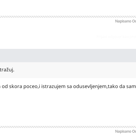
Napisano
Oc
Prijavi odgovor kao pr
ražuj.
m od skora poceo,i istrazujem sa odusevljenjem,tako da sa
Napisano
Oc