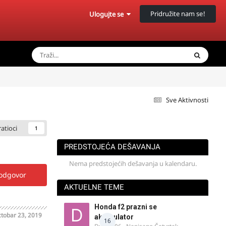
Pridružite nam se!
Ulogujte se
Sve Aktivnosti
ratioci
1
PREDSTOJEĆA DEŠAVANJA
Nema predstojećih dešavanja u kalendaru.
 odgovor
AKTUELNE TEME
Honda f2 prazni se
tobar 23, 2019
akomulator
16