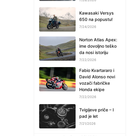
Kawasaki Versys
650 na popustu!
7/24/2026
Norton Atlas Apex:
ime dovoljno teško
da nosi istoriju
7/22/2026
Fabio Kvartararo i
David Alonso novi
vozači fabričke
Honda ekipe
7/22/2026
Tvigijeve priče – I
pad je let
7/21/2026