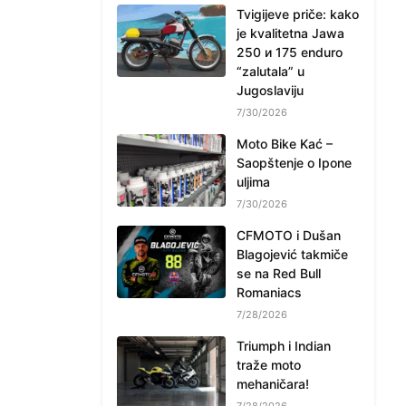
Tvigijeve priče: kako
je kvalitetna Jawa
250 и 175 enduro
“zalutala” u
Jugoslaviju
7/30/2026
Moto Bike Kać –
Saopštenje o Ipone
uljima
7/30/2026
CFMOTO i Dušan
Blagojević takmiče
se na Red Bull
Romaniacs
7/28/2026
Triumph i Indian
traže moto
mehaničara!
7/28/2026