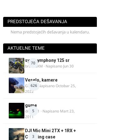
PREDSTOJEĆA DEŠAVANJA
Nema predstojećih dešavanja u kalendaru.
AKTUELNE TEME
sym symphony 125 sr
70
brankoXM
· Napisano
Jun 30
Veselo, kamere
626
GR 46
· Napisano
Octobar 25,
2022
gume
5
dragan1
· Napisano
Mart 23,
2011
DJI Mic Mini 2TX + 1RX +
3
Charging case