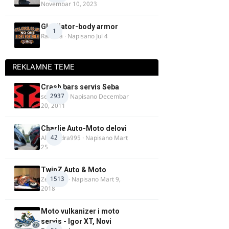
Novembar 10, 2023
Gladijator-body armor
1
Rale-Ča
· Napisano
Jul 4
REKLAMNE TEME
Crash bars servis Seba
2937
seba011
· Napisano
Decembar
20, 2011
Charlie Auto-Moto delovi
42
Alexandra995
· Napisano
Mart
25
TwinZ Auto & Moto
1513
Zeljkamp
· Napisano
Mart 9,
2018
Moto vulkanizer i moto
servis - Igor XT, Novi