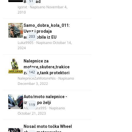
51
Beograd
igorxt
· Napisano
Novembar 4,
2010
Samo_dobra_kola_011:
Uvoz i prodaja
203
automobila iz EU
Luka9905
· Napisano
Octobar 14,
2024
Nalepnice za
motore,skutere,trakice
142
za felne,tank protektori
NalepniceZaMotoreNis
· Napisano
Decembar 3, 2022
Auto/moto nalepnice -
izrada po želji
119
Alexandra995
· Napisano
Octobar 21, 2023
Nosač moto točka Wheel