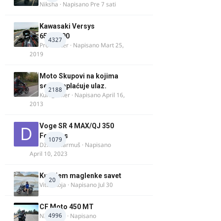
Niksha
· Napisano
Pre 7 sati
Kawasaki Versys
650/1000
4327
ProMaster
· Napisano
Mart 25,
2019
Moto Skupovi na kojima
se ne naplaćuje ulaz.
2188
Kum_Mixer
· Napisano
April 16,
2013
Voge SR 4 MAX/QJ 350
Fortress
1079
Džim Džarmuš
· Napisano
April 10, 2023
Kupujem maglenke savet
20
Vitez Koja
· Napisano
Jul 30
CF Moto 450 MT
4996
NIKOLA 1
· Napisano