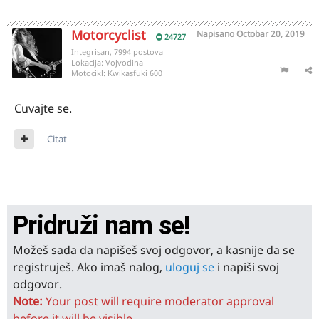
Motorcyclist
Napisano
Octobar 20, 2019
24727
Integrisan, 7994 postova
Lokacija:
Vojvodina
Motocikl:
Kwikasfuki 600
Cuvajte se.
Citat
Pridruži nam se!
Možeš sada da napišeš svoj odgovor, a kasnije da se
registruješ. Ako imaš nalog,
uloguj se
i napiši svoj
odgovor.
Note:
Your post will require moderator approval
before it will be visible.