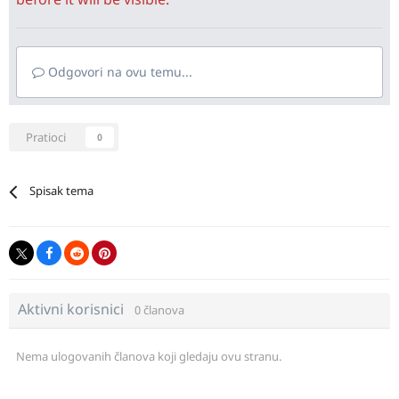
Odgovori na ovu temu...
Pratioci
0
Spisak tema
Aktivni korisnici
0 članova
Nema ulogovanih članova koji gledaju ovu stranu.