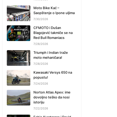
Moto Bike Kać –
Saopštenje o Ipone uljima
7/30/2026
CFMOTO i Dušan
Blagojević takmiče se na
Red Bull Romaniacs
7/28/2026
Triumph i Indian traže
moto mehaničara!
7/28/2026
Kawasaki Versys 650 na
popustu!
7/24/2026
Norton Atlas Apex: ime
dovoljno teško da nosi
istoriju
7/22/2026