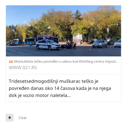
Motociklista teško povređen u udesu kod Kliničkog centra Vojvodine | Novosadski informativni portal 021
WWW.021.RS
Tridesetsedmogodišnji muškarac teško je
povređen danas oko 14 časova kada je na njega
dok je vozio motor naletela...
Citat