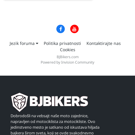
Jezik foruma
Politika privatnosti
Kontaktirajte nas
Cookies
BJBikers.com
Powered by Invision Community
Dobrodošli na vebsajt naše moto zajednice,
napravljen od motociklista za motocikliste. Ovo
jedinstveno mesto je satkano od iskustava hiljada
bajkera širom sveta, koji se ovde svakodnevno