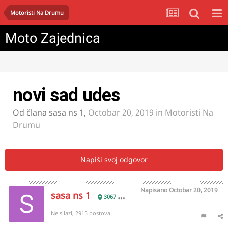
Motoristi Na Drumu
Moto Zajednica
novi sad udes
Od člana
sasa ns 1
,
Octobar 20, 2019
in
Motoristi Na
Drumu
Napiši svoj odgovor
Napisano
Octobar 20, 2019
sasa ns 1
3067
Ne silazi, 2915 postova