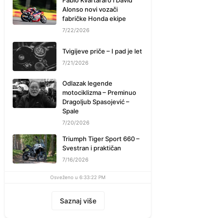
Fabio Kvartararo i David
Alonso novi vozači
fabričke Honda ekipe
7/22/2026
Tvigijeve priče – I pad je let
7/21/2026
Odlazak legende
motociklizma – Preminuo
Dragoljub Spasojević –
Spale
7/20/2026
Triumph Tiger Sport 660 –
Svestran i praktičan
7/16/2026
Osveženo u 6:33:22 PM
Saznaj više