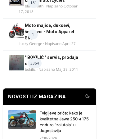
chock motorcycles
181
blacksmith
· Napisano
Octobar
17, 2018
Moto majice, duksevi,
šuškavci - Moto Apparel
1
SRB
Lucky George
· Napisano
April 27
" BOKILIĆ " servis, prodaja
3364
delova
bokilic
· Napisano
Maj 29, 2011
NOVOSTI IZ MAGAZINA
Tvigijeve priče: kako je
kvalitetna Jawa 250 и 175
enduro “zalutala” u
Jugoslaviju
7/30/2026