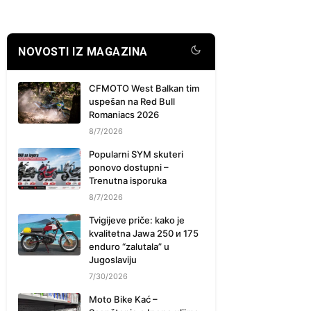
NOVOSTI IZ MAGAZINA
CFMOTO West Balkan tim
uspešan na Red Bull
Romaniacs 2026
8/7/2026
Popularni SYM skuteri
ponovo dostupni –
Trenutna isporuka
8/7/2026
Tvigijeve priče: kako je
kvalitetna Jawa 250 и 175
enduro “zalutala” u
Jugoslaviju
7/30/2026
Moto Bike Kać –