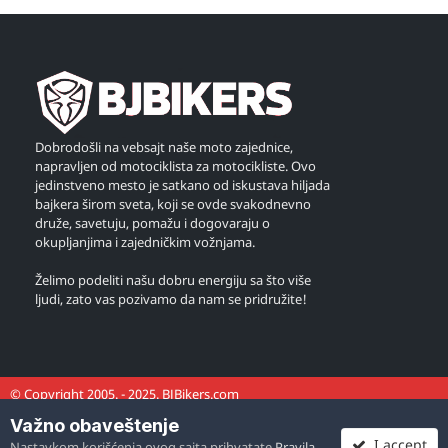
Dobrodošli na vebsajt naše moto zajednice,
napravljen od motociklista za motocikliste. Ovo
jedinstveno mesto je satkano od iskustava hiljada
bajkera širom sveta, koji se ovde svakodnevno
druže, savetuju, pomažu i dogovaraju o
okupljanjima i zajedničkim vožnjama.
Želimo podeliti našu dobru energiju sa što više
ljudi, zato vas pozivamo da nam se pridružite!
© Copyright 2005. - 2025. BJBikers.com
Važno obaveštenje
I accept
Nastavkom korišćenja ovog sajta prihvatate
Pravila