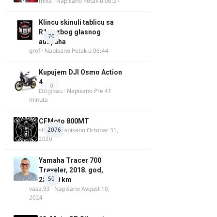
mixa
· Napisano
Petak u 06:27
Klincu skinuli tablicu sa
R125 zbog glasnog
70
auspuha
grof
· Napisano
Petak u 06:44
Kupujem DJI Osmo Action
4
0
Dzigibau
· Napisano
Pre 41
minuta
CFMoto 800MT
2076
shlem
· Napisano
Octobar 31,
2020
Yamaha Tracer 700
Traveler, 2018. god,
50
28.100 km
vasa.93
· Napisano
Avgust 10,
2024