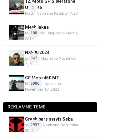
12. Moto GP Silverstone
5
UK 2026
Fredi
· Napisano
Petak u 17:20
Mesh jakne
108
MostarRPM
· Napisano
Mart 3,
2018
NX500 2024
567
godovic
· Napisano
Novembar
7, 2023
CF Moto 450 MT
5006
NIKOLA 1
· Napisano
Novembar 10, 2023
REKLAMNE TEME
Crash bars servis Seba
2937
seba011
· Napisano
Decembar
20, 2011