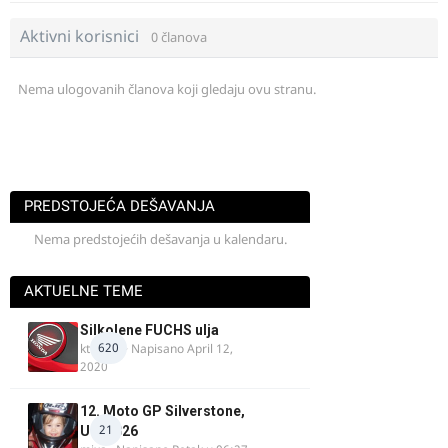
Aktivni korisnici
0 članova
Nema ulogovanih članova koji gledaju ovu stranu.
PREDSTOJEĆA DEŠAVANJA
Nema predstojećih dešavanja u kalendaru.
AKTUELNE TEME
Silkolene FUCHS ulja
620
ktm600
· Napisano
April 12,
2020
12. Moto GP Silverstone,
21
UK, 2026