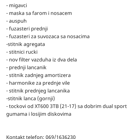
- migavci
- maska sa farom i nosacem
- auspuh
- fuzasteri prednji
- fuzasteri za suvozaca sa nosacima
-stitnik agregata
- stitnici rucki
- nov filter vazduha iz dva dela
- prednji lancanik
- stitnik zadnjeg amortizera
- harmonike za prednje vile
- stitnik prednjeg lancanika
-stitnik lanca (gornji)
- tockovi od XT600 3TB (21-17) sa dobrim dual sport
gumama i losijim diskovima
Kontakt telefon: 069/1636230