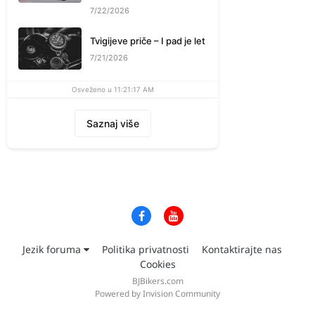
7/22/2026
Tvigijeve priče – I pad je let
7/21/2026
Osveženo u 11:21:17 AM
Saznaj više
Jezik foruma
Politika privatnosti
Kontaktirajte nas
Cookies
BJBikers.com
Powered by Invision Community