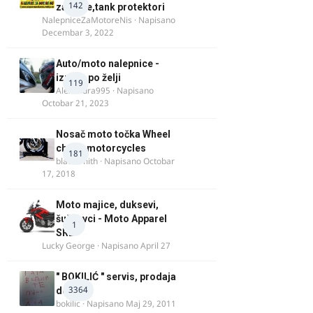
142
za felne,tank protektori
NalepniceZaMotoreNis
· Napisano
Decembar 3, 2022
Auto/moto nalepnice -
izrada po želji
119
Alexandra995
· Napisano
Octobar 21, 2023
Nosač moto točka Wheel
chock motorcycles
181
blacksmith
· Napisano
Octobar
17, 2018
Moto majice, duksevi,
šuškavci - Moto Apparel
1
SRB
Lucky George
· Napisano
April 27
" BOKILIĆ " servis, prodaja
3364
delova
bokilic
· Napisano
Maj 29, 2011