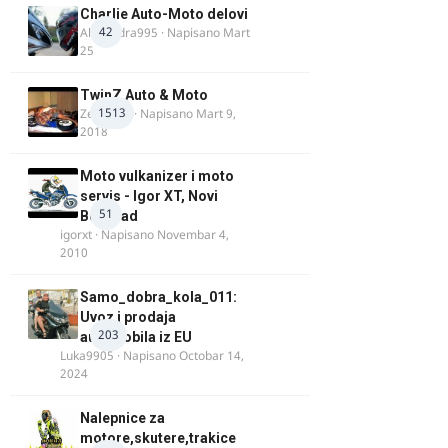
Charlie Auto-Moto delovi
42
Alexandra995
· Napisano
Mart
25
TwinZ Auto & Moto
1513
Zeljkamp
· Napisano
Mart 9,
2018
Moto vulkanizer i moto
servis - Igor XT, Novi
51
Beograd
igorxt
· Napisano
Novembar 4,
2010
Samo_dobra_kola_011:
Uvoz i prodaja
203
automobila iz EU
Luka9905
· Napisano
Octobar 14,
2024
Nalepnice za
motore,skutere,trakice