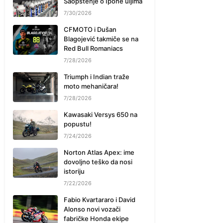
Saopštenje o Ipone uljima
7/30/2026
CFMOTO i Dušan
Blagojević takmiče se na
Red Bull Romaniacs
7/28/2026
Triumph i Indian traže
moto mehaničara!
7/28/2026
Kawasaki Versys 650 na
popustu!
7/24/2026
Norton Atlas Apex: ime
dovoljno teško da nosi
istoriju
7/22/2026
Fabio Kvartararo i David
Alonso novi vozači
fabričke Honda ekipe