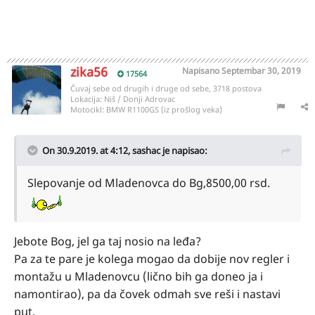
zika56
Napisano
Septembar 30, 2019
17564
Čuvaj sebe od drugih i druge od sebe, 3718 postova
Lokacija:
Niš / Donji Adrovac
Motocikl:
BMW R1100GS (iz prošlog veka)
On 30.9.2019. at 4:12,
sashac
je napisao:
Slepovanje od Mladenovca do Bg,8500,00 rsd.
Jebote Bog, jel ga taj nosio na leđa?
Pa za te pare je kolega mogao da dobije nov regler i
montažu u Mladenovcu (lično bih ga doneo ja i
namontirao), pa da čovek odmah sve reši i nastavi
put.