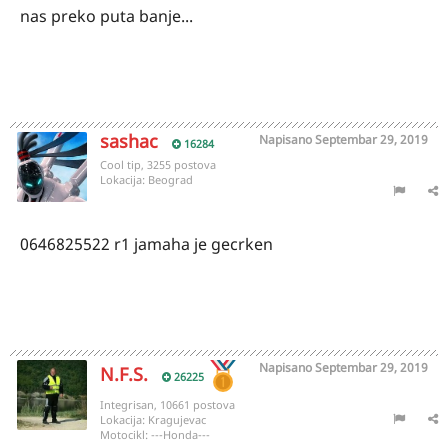
nas preko puta banje...
sashac
Napisano
Septembar 29, 2019
16284
Cool tip, 3255 postova
Lokacija:
Beograd
0646825522 r1 jamaha je gecrken
Napisano
Septembar 29, 2019
N.F.S.
26225
Integrisan, 10661 postova
Lokacija:
Kragujevac
Motocikl:
---Honda---