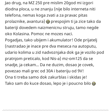
Jao drug, na MZ 250 pre mislim 20god mi izgori
diodna ploca, u ne znanju (nije bilo interneta niti
telefona, nemas koga zvati a za pravac pitas
prolaznike, avantura)
prespojim ti ja zice tako da
bateriji dovedem naizmenicnu struju, tamo negde
oko Kolasina. Pomoc ne mozes naci.
Pogadjas, tako ubijem i akumulator! Ode prijatelj
(nastradao je inace pre dva meseca na autoputu,
udario kolima u zid nadvoznjaka dok ga je vozilo pod
pratnjom preticalo, kod Nis-a) mz-om125 da se
snadje, ja cekam... Da ne duzim, dosao je covek,
povezao mali grec od 30A i bateriju od 9V!
Ona ti treba samo dok zakurblas i skidas je!
Tako sam do kuce dosao, lepo je i poucno bilo