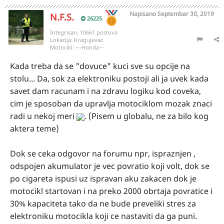
Napisano
Septembar 30, 2019
N.F.S.
26225
Integrisan, 10661 postova
Lokacija:
Kragujevac
Motocikl:
---Honda---
Kada treba da se "dovuce" kuci sve su opcije na
stolu... Da, sok za elektroniku postoji ali ja uvek kada
savet dam racunam i na zdravu logiku kod coveka,
cim je sposoban da upravlja motociklom mozak znaci
radi u nekoj meri
. (Pisem u globalu, ne za bilo kog
aktera teme)
Dok se ceka odgovor na forumu npr, ispraznjen ,
odspojen akumulator je vec povratio koji volt, dok se
po cigareta ispusi uz ispravan aku zakacen dok je
motocikl startovan i na preko 2000 obrtaja povratice i
30% kapaciteta tako da ne bude preveliki stres za
elektroniku motocikla koji ce nastaviti da ga puni.