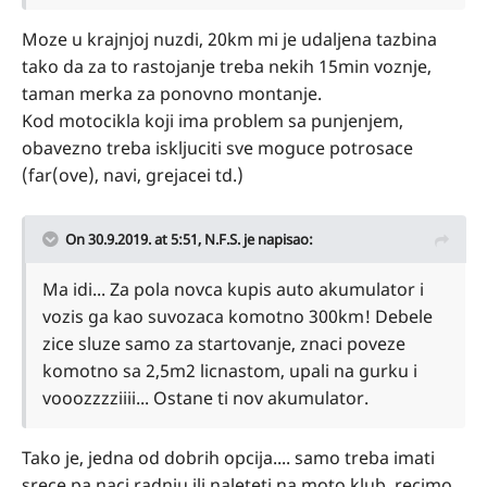
Moze u krajnjoj nuzdi, 20km mi je udaljena tazbina
tako da za to rastojanje treba nekih 15min voznje,
taman merka za ponovno montanje.
Kod motocikla koji ima problem sa punjenjem,
obavezno treba iskljuciti sve moguce potrosace
(far(ove), navi, grejacei td.)
On 30.9.2019. at 5:51,
N.F.S.
je napisao:
Ma idi... Za pola novca kupis auto akumulator i
vozis ga kao suvozaca komotno 300km! Debele
zice sluze samo za startovanje, znaci poveze
komotno sa 2,5m2 licnastom, upali na gurku i
vooozzzziiii... Ostane ti nov akumulator.
Tako je, jedna od dobrih opcija.... samo treba imati
srece pa naci radnju ili naleteti na moto klub, recimo