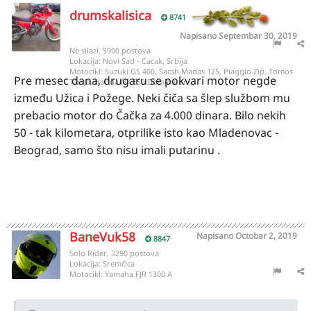
drumskalisica
8741
Napisano
Septembar 30, 2019
Ne silazi, 5900 postova
Lokacija:
Novi Sad - Cacak, Srbija
Motocikl:
Suzuki GS 400, Sacsh Madas 125, Piaggio Zip, Tomos
Pre mesec dana, drugaru se pokvari motor negde
Targa, Honda NX 650 Dominator
između Užica i Požege. Neki čiča sa šlep službom mu
prebacio motor do Čačka za 4.000 dinara. Bilo nekih
50 - tak kilometara, otprilike isto kao Mladenovac -
Beograd, samo što nisu imali putarinu .
BaneVuk58
Napisano
Octobar 2, 2019
8847
Solo Rider, 3290 postova
Lokacija:
Sremčica
Motocikl:
Yamaha FJR 1300 A