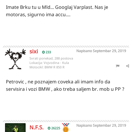
Imate Brku tu u Mld... Googlaj Varplast. Nas je
motoras, sigurno ima accu....
sixi
Napisano
Septembar 29, 2019
233
Svrati ponekad, 288 postova
Lokacija:
Vojvodina - Kula
Motocikl:
BMW R 850 R
Petrovic , ne poznajem coveka ali imam info da
servisira i vozi BMW , ako treba saljem br. mob u PP ?
Napisano
Septembar 29, 2019
N.F.S.
26225