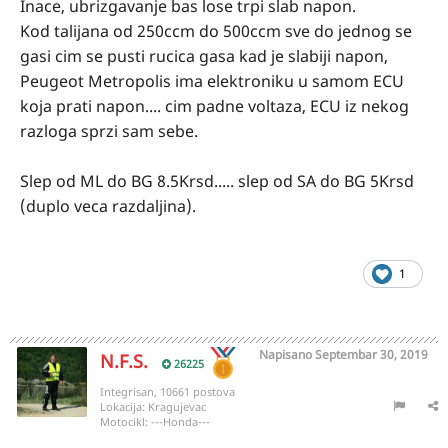
Inace, ubrizgavanje bas lose trpi slab napon.
Kod talijana od 250ccm do 500ccm sve do jednog se
gasi cim se pusti rucica gasa kad je slabiji napon,
Peugeot Metropolis ima elektroniku u samom ECU
koja prati napon.... cim padne voltaza, ECU iz nekog
razloga sprzi sam sebe.
Slep od ML do BG 8.5Krsd..... slep od SA do BG 5Krsd
(duplo veca razdaljina).
1
Napisano
Septembar 30, 2019
N.F.S.
26225
Integrisan, 10661 postova
Lokacija:
Kragujevac
Motocikl:
---Honda---