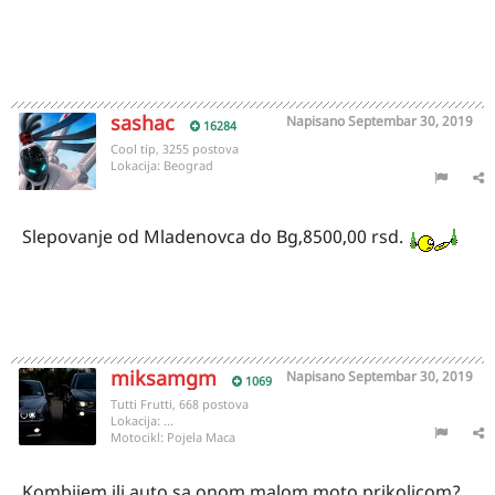
sashac
Napisano
Septembar 30, 2019
16284
Cool tip, 3255 postova
Lokacija:
Beograd
Slepovanje od Mladenovca do Bg,8500,00 rsd.
miksamgm
Napisano
Septembar 30, 2019
1069
Tutti Frutti, 668 postova
Lokacija:
...
Motocikl:
Pojela Maca
Kombijem ili auto sa onom malom moto prikolicom?