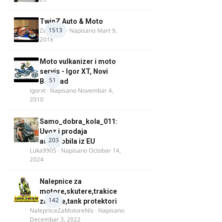
TwinZ Auto & Moto
1513
Zeljkamp
· Napisano
Mart 9,
2018
Moto vulkanizer i moto
servis - Igor XT, Novi
51
Beograd
igorxt
· Napisano
Novembar 4,
2010
Samo_dobra_kola_011:
Uvoz i prodaja
203
automobila iz EU
Luka9905
· Napisano
Octobar 14,
2024
Nalepnice za
motore,skutere,trakice
142
za felne,tank protektori
NalepniceZaMotoreNis
· Napisano
Decembar 3, 2022