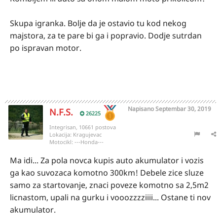
Skupa igranka. Bolje da je ostavio tu kod nekog
majstora, za te pare bi ga i popravio. Dodje sutrdan
po ispravan motor.
Napisano
Septembar 30, 2019
N.F.S.
26225
Integrisan, 10661 postova
Lokacija:
Kragujevac
Motocikl:
---Honda---
Ma idi... Za pola novca kupis auto akumulator i vozis
ga kao suvozaca komotno 300km! Debele zice sluze
samo za startovanje, znaci poveze komotno sa 2,5m2
licnastom, upali na gurku i vooozzzziiii... Ostane ti nov
akumulator.