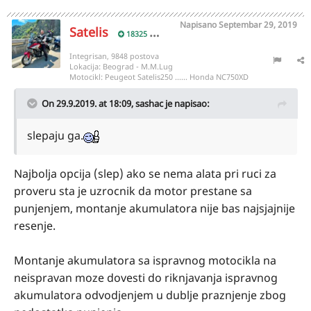
Napisano
Septembar 29, 2019
Satelis
18325
Integrisan, 9848 postova
Lokacija:
Beograd - M.M.Lug
Motocikl:
Peugeot Satelis250 ...... Honda NC750XD
On 29.9.2019. at 18:09,
sashac
je napisao:
slepaju ga.
Najbolja opcija (slep) ako se nema alata pri ruci za
proveru sta je uzrocnik da motor prestane sa
punjenjem, montanje akumulatora nije bas najsjajnije
resenje.
Montanje akumulatora sa ispravnog motocikla na
neispravan moze dovesti do riknjavanja ispravnog
akumulatora odvodjenjem u dublje praznjenje zbog