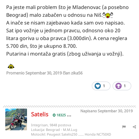
Pa jeste mali problem što je Mladenovac (a posebno
Beograd) malo zabačen u odnosu na Niš.
A inače se nisam zajebavao kada sam ovo napisao.
Sat ipo vožnje u jednom pravcu, odnosno oko 20
litara goriva u oba pravca (3.000din). A cena reglera
5.700 din, što je ukupno 8.700.
Putarina i montaža gratis (zbog uživanja u vožnji).
Promenio
Septembar 30, 2019
član zika56
1
1
Napisano
Septembar 30, 2019
Satelis
18325
Integrisan, 9848 postova
Lokacija:
Beograd - M.M.Lug
Motocikl:
Peugeot Satelis250 ...... Honda NC750XD