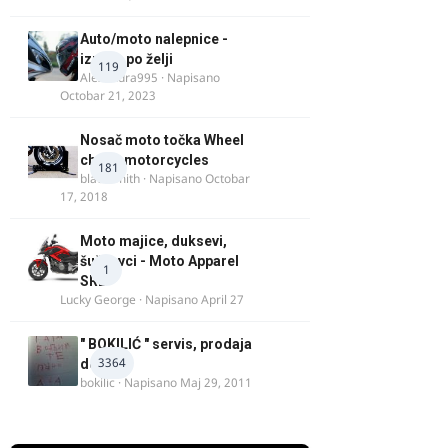
Auto/moto nalepnice -
izrada po želji
119
Alexandra995
· Napisano
Octobar 21, 2023
Nosač moto točka Wheel
chock motorcycles
181
blacksmith
· Napisano
Octobar
17, 2018
Moto majice, duksevi,
šuškavci - Moto Apparel
1
SRB
Lucky George
· Napisano
April 27
" BOKILIĆ " servis, prodaja
3364
delova
bokilic
· Napisano
Maj 29, 2011