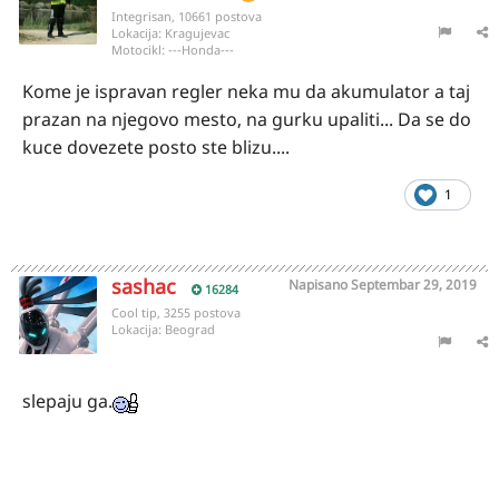
Integrisan, 10661 postova
Lokacija:
Kragujevac
Motocikl:
---Honda---
Kome je ispravan regler neka mu da akumulator a taj
prazan na njegovo mesto, na gurku upaliti... Da se do
kuce dovezete posto ste blizu....
1
sashac
Napisano
Septembar 29, 2019
16284
Cool tip, 3255 postova
Lokacija:
Beograd
slepaju ga.