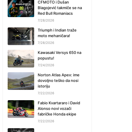
CFMOTO i Dušan
Blagojević takmiče se na
Red Bull Romaniacs
7/28/2026
Triumph i Indian traže
moto mehaničara!
7/28/2026
Kawasaki Versys 650 na
popustu!
7/24/2026
Norton Atlas Apex: ime
dovoljno teško da nosi
istoriju
7/22/2026
Fabio Kvartararo i David
Alonso novi vozači
fabričke Honda ekipe
7/22/2026