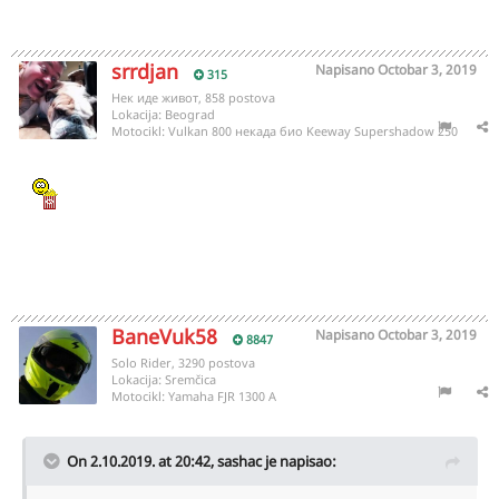
srrdjan
Napisano
Octobar 3, 2019
315
Нек иде живот, 858 postova
Lokacija:
Beograd
Motocikl:
Vulkan 800 некада био Keeway Supershadow 250
BaneVuk58
Napisano
Octobar 3, 2019
8847
Solo Rider, 3290 postova
Lokacija:
Sremčica
Motocikl:
Yamaha FJR 1300 A
On 2.10.2019. at 20:42,
sashac
je napisao: