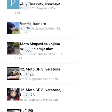
Делиблатској пешчари
1
Pedja1971
· Napisano
Pre 8
sati
Veselo, kamere
636
GR 46
· Napisano
Octobar 25,
2022
Moto Skupovi na kojima
se ne naplaćuje ulaz.
2222
Kum_Mixer
· Napisano
April 16,
2013
12. Moto GP Silverstone
1
UK 2026
Fredi
· Napisano
Pre 12 sati
12. Moto GP Silverstone,
7
UK, 2026
mixa
· Napisano
Pre 23 sati
HJC i90