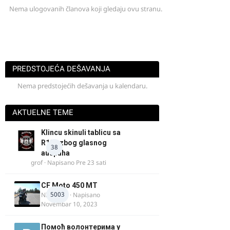
Nema ulogovanih članova koji gledaju ovu stranu.
PREDSTOJEĆA DEŠAVANJA
Nema predstojećih dešavanja u kalendaru.
AKTUELNE TEME
Klincu skinuli tablicu sa
R125 zbog glasnog
38
auspuha
grof
· Napisano
Pre 23 sati
CF Moto 450 MT
5003
NIKOLA 1
· Napisano
Novembar 10, 2023
Помоћ волонтерима у