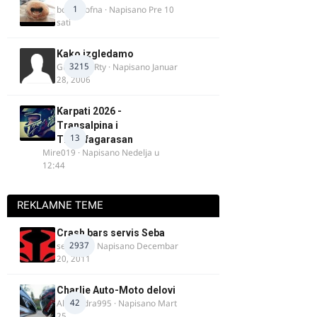
1
bobi_krofna
· Napisano
Pre 10
sati
Kako izgledamo
3215
Guest diRRty · Napisano
Januar
28, 2006
Karpati 2026 -
Transalpina i
13
Transfagarasan
Mire019
· Napisano
Nedelja u
12:44
REKLAMNE TEME
Crash bars servis Seba
2937
seba011
· Napisano
Decembar
20, 2011
Charlie Auto-Moto delovi
42
Alexandra995
· Napisano
Mart
25