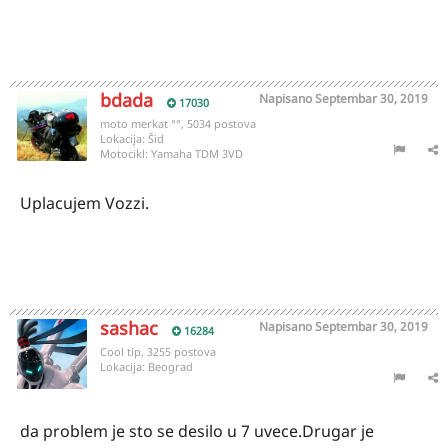
bdada
Napisano
Septembar 30, 2019
17030
moto merkat °°, 5034 postova
Lokacija:
Šid
Motocikl:
Yamaha TDM 3VD
Uplacujem Vozzi.
sashac
Napisano
Septembar 30, 2019
16284
Cool tip, 3255 postova
Lokacija:
Beograd
da problem je sto se desilo u 7 uvece.Drugar je