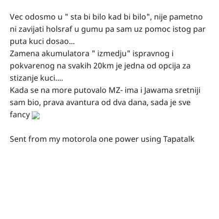
Vec odosmo u " sta bi bilo kad bi bilo", nije pametno
ni zavijati holsraf u gumu pa sam uz pomoc istog par
puta kuci dosao...
Zamena akumulatora " izmedju" ispravnog i
pokvarenog na svakih 20km je jedna od opcija za
stizanje kuci....
Kada se na more putovalo MZ- ima i Jawama sretniji
sam bio, prava avantura od dva dana, sada je sve
fancy
Sent from my motorola one power using Tapatalk