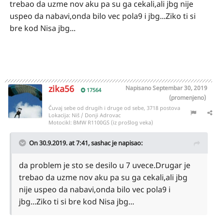
trebao da uzme nov aku pa su ga cekali,ali jbg nije
uspeo da nabavi,onda bilo vec pola9 i jbg...Ziko ti si
bre kod Nisa jbg...
zika56
Napisano
Septembar 30, 2019
17564
(promenjeno)
Čuvaj sebe od drugih i druge od sebe, 3718 postova
Lokacija:
Niš / Donji Adrovac
Motocikl:
BMW R1100GS (iz prošlog veka)
On 30.9.2019. at 7:41,
sashac
je napisao:
da problem je sto se desilo u 7 uvece.Drugar je
trebao da uzme nov aku pa su ga cekali,ali jbg
nije uspeo da nabavi,onda bilo vec pola9 i
jbg...Ziko ti si bre kod Nisa jbg...