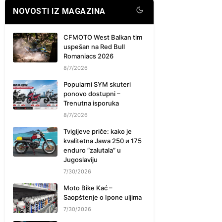
NOVOSTI IZ MAGAZINA
CFMOTO West Balkan tim
uspešan na Red Bull
Romaniacs 2026
8/7/2026
Popularni SYM skuteri
ponovo dostupni –
Trenutna isporuka
8/7/2026
Tvigijeve priče: kako je
kvalitetna Jawa 250 и 175
enduro “zalutala” u
Jugoslaviju
7/30/2026
Moto Bike Kać –
Saopštenje o Ipone uljima
7/30/2026