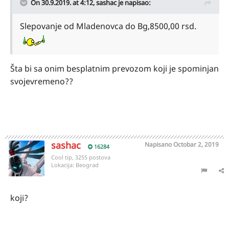
On 30.9.2019. at 4:12,
sashac
je napisao:
Slepovanje od Mladenovca do Bg,8500,00 rsd.
Šta bi sa onim besplatnim prevozom koji je spominjan
svojevremeno??
sashac
Napisano
Octobar 2, 2019
16284
Cool tip, 3255 postova
Lokacija:
Beograd
koji?