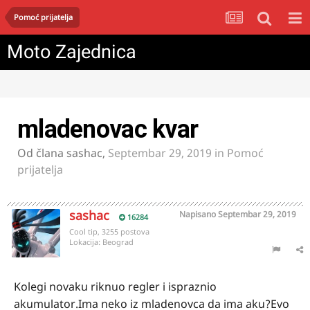
Pomoć prijatelja
Moto Zajednica
mladenovac kvar
Od člana
sashac
,
Septembar 29, 2019
in
Pomoć
prijatelja
sashac
Napisano
Septembar 29, 2019
16284
Cool tip, 3255 postova
Lokacija:
Beograd
Kolegi novaku riknuo regler i ispraznio
akumulator.Ima neko iz mladenovca da ima aku?Evo