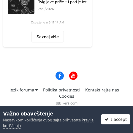
Tvigijeve priče – I pad je let
7/21/2026
Osveženo u 6:11:17 AM
Saznaj više
Jezik foruma
Politika privatnosti
Kontaktirajte nas
Cookies
BJBikers.com
Powered by Invision Community
Važno obaveštenje
I accept
Nastavkom korišćenja ovog sajta prihvatate
Pravila
korišćenja