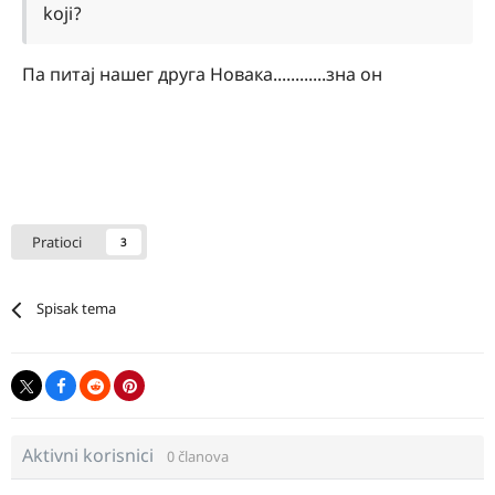
koji?
Па питај нашег друга Новака............зна он
Pratioci
3
Spisak tema
Aktivni korisnici
0 članova