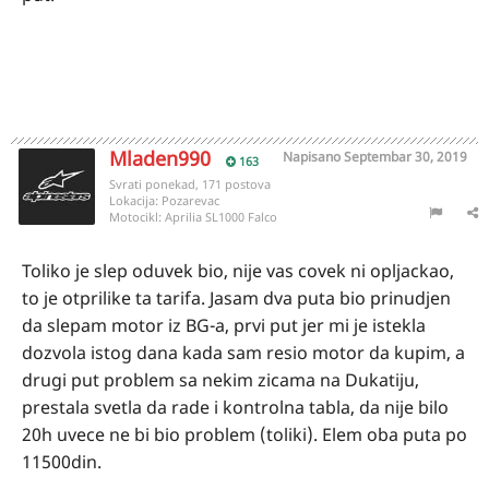
Mladen990
Napisano
Septembar 30, 2019
163
Svrati ponekad, 171 postova
Lokacija:
Pozarevac
Motocikl:
Aprilia SL1000 Falco
Toliko je slep oduvek bio, nije vas covek ni opljackao,
to je otprilike ta tarifa. Jasam dva puta bio prinudjen
da slepam motor iz BG-a, prvi put jer mi je istekla
dozvola istog dana kada sam resio motor da kupim, a
drugi put problem sa nekim zicama na Dukatiju,
prestala svetla da rade i kontrolna tabla, da nije bilo
20h uvece ne bi bio problem (toliki). Elem oba puta po
11500din.