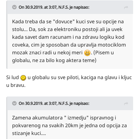
On 30.9.2019. at 3:07,
N.F.S.
je napisao:
Kada treba da se "dovuce" kuci sve su opcije na
stolu... Da, sok za elektroniku postoji ali ja uvek
kada savet dam racunam i na zdravu logiku kod
coveka, cim je sposoban da upravlja motociklom
mozak znaci radi u nekoj meri
. (Pisem u
globalu, ne za bilo kog aktera teme)
Si lud
u globalu su sve piloti, kaciga na glavu i kljuc
u bravu.
On 30.9.2019. at 3:07,
N.F.S.
je napisao:
Zamena akumulatora " izmedju" ispravnog i
pokvarenog na svakih 20km je jedna od opcija za
stizanje kuci....