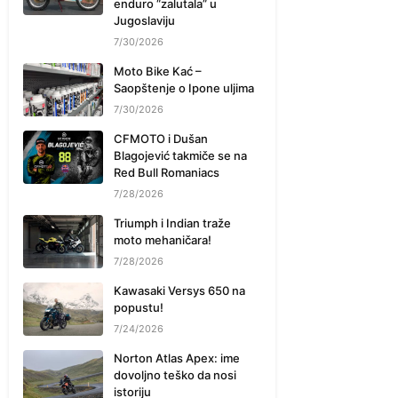
enduro “zalutala” u
Jugoslaviju
7/30/2026
Moto Bike Kać –
Saopštenje o Ipone uljima
7/30/2026
CFMOTO i Dušan
Blagojević takmiče se na
Red Bull Romaniacs
7/28/2026
Triumph i Indian traže
moto mehaničara!
7/28/2026
Kawasaki Versys 650 na
popustu!
7/24/2026
Norton Atlas Apex: ime
dovoljno teško da nosi
istoriju