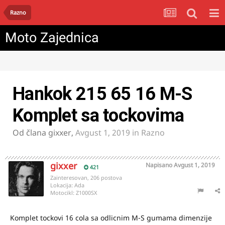
Razno
Moto Zajednica
Hankok 215 65 16 M-S
Komplet sa tockovima
Od člana
gixxer
,
Avgust 1, 2019
in
Razno
gixxer
Napisano
Avgust 1, 2019
421
Zainteresovan, 206 postova
Lokacija:
Ada
Motocikl:
Z1000SX
Komplet tockovi 16 cola sa odlicnim M-S gumama dimenzije