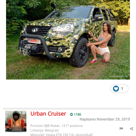
1
Urban Cruiser
1186
Napisano
Novembar 29, 2019
Ponosni BJB Redar, 1217 postova
Lokacija:
Beograd
Motocikl:
Vespa ET4 150 (16. dvotočkaš)