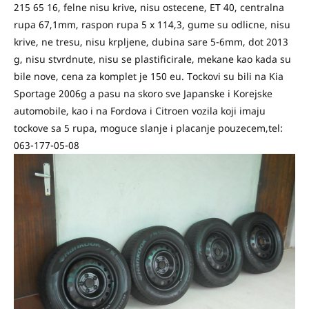
215 65 16, felne nisu krive, nisu ostecene, ET 40, centralna
rupa 67,1mm, raspon rupa 5 x 114,3, gume su odlicne, nisu
krive, ne tresu, nisu krpljene, dubina sare 5-6mm, dot 2013
g, nisu stvrdnute, nisu se plastificirale, mekane kao kada su
bile nove, cena za komplet je 150 eu. Tockovi su bili na Kia
Sportage 2006g a pasu na skoro sve Japanske i Korejske
automobile, kao i na Fordova i Citroen vozila koji imaju
tockove sa 5 rupa, moguce slanje i placanje pouzecem,tel:
063-177-05-08