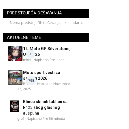
PREDSTOJEĆA DEŠAVANJA
Nema predstojećih dešavanja u kalendaru.
AKTUELNE TEME
12. Moto GP Silverstone,
1
UK, 2026
mixa
· Napisano
Pre 1 sat
Moto sport vesti za
sezonu 2026
795
BRACO
· Napisano
Novembar
12, 2025
Klincu skinuli tablicu sa
R125 zbog glasnog
0
auspuha
grof
· Napisano
Pre 56 minuta