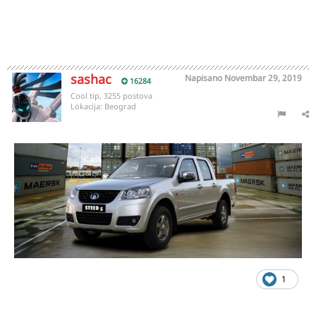
sashac
Napisano
Novembar 29, 2019
16284
Cool tip, 3255 postova
Lokacija:
Beograd
1