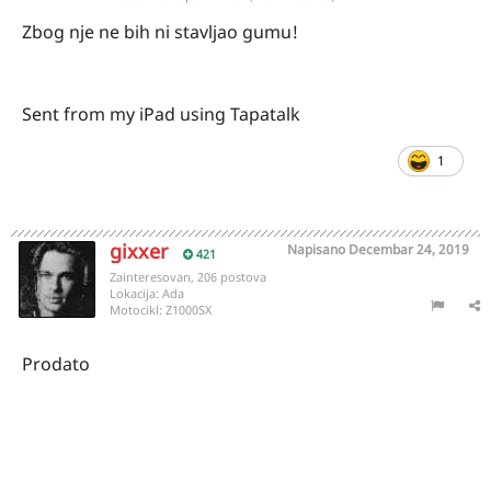
Zbog nje ne bih ni stavljao gumu!
Sent from my iPad using Tapatalk
1
gixxer
Napisano
Decembar 24, 2019
421
Zainteresovan, 206 postova
Lokacija:
Ada
Motocikl:
Z1000SX
Prodato