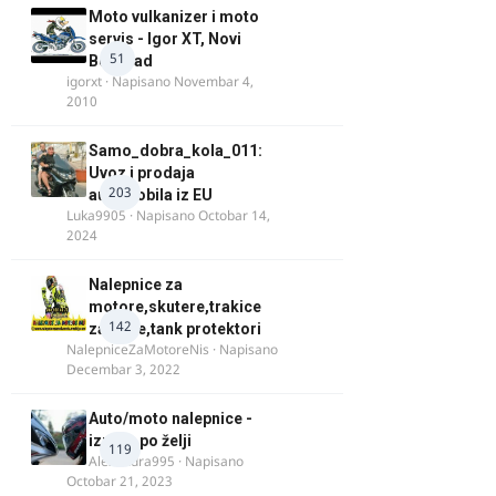
Moto vulkanizer i moto
servis - Igor XT, Novi
51
Beograd
igorxt
· Napisano
Novembar 4,
2010
Samo_dobra_kola_011:
Uvoz i prodaja
203
automobila iz EU
Luka9905
· Napisano
Octobar 14,
2024
Nalepnice za
motore,skutere,trakice
142
za felne,tank protektori
NalepniceZaMotoreNis
· Napisano
Decembar 3, 2022
Auto/moto nalepnice -
izrada po želji
119
Alexandra995
· Napisano
Octobar 21, 2023