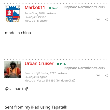
Marko011
Napisano
Novembar 29, 2019
2457
SuperStar, 1098 postova
Lokacija:
Ćićevac
Motocikl:
MonsteR
made in china
Urban Cruiser
1186
Napisano
Novembar 29, 2019
Ponosni BJB Redar, 1217 postova
Lokacija:
Beograd
Motocikl:
Vespa ET4 150 (16. dvotočkaš)
@sashac taj!
Sent from my iPad using Tapatalk