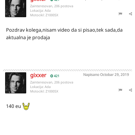
Zainteresovan, 206 postova
Lokacija:
Ada
Motocikl:
Z1000SX
Pozdrav kolega,nisam video da si pisao,tek sada,da
aktualna je prodaja
gixxer
Napisano
Octobar 29, 2019
421
Zainteresovan, 206 postova
Lokacija:
Ada
Motocikl:
Z1000SX
140 eu