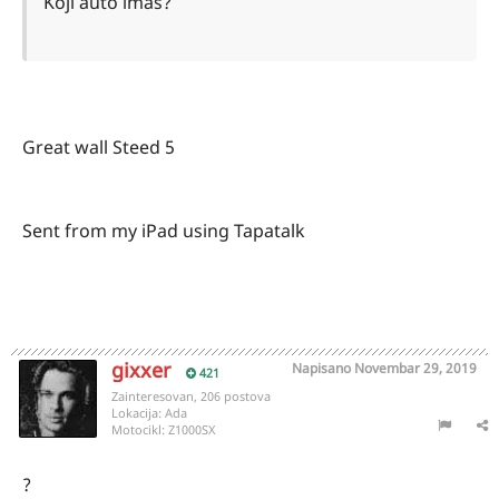
Koji auto imas?
Great wall Steed 5
Sent from my iPad using Tapatalk
gixxer
Napisano
Novembar 29, 2019
421
Zainteresovan, 206 postova
Lokacija:
Ada
Motocikl:
Z1000SX
?