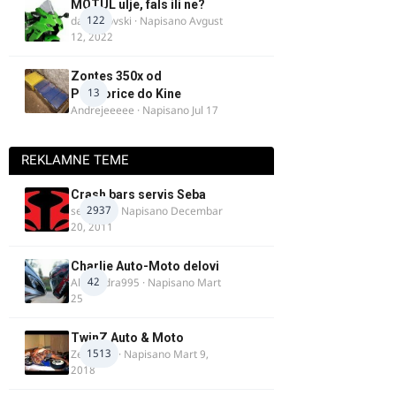
MOTUL ulje, fals ili ne?
122
dalipopovski
· Napisano
Avgust
12, 2022
Zontes 350x od
13
Podgorice do Kine
Andrejeeeee
· Napisano
Jul 17
REKLAMNE TEME
Crash bars servis Seba
2937
seba011
· Napisano
Decembar
20, 2011
Charlie Auto-Moto delovi
42
Alexandra995
· Napisano
Mart
25
TwinZ Auto & Moto
1513
Zeljkamp
· Napisano
Mart 9,
2018