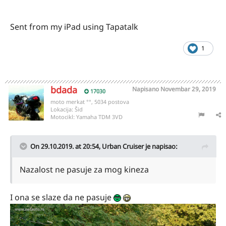
Sent from my iPad using Tapatalk
1
bdada
Napisano
Novembar 29, 2019
17030
moto merkat °°, 5034 postova
Lokacija:
Šid
Motocikl:
Yamaha TDM 3VD
On 29.10.2019. at 20:54,
Urban Cruiser
je napisao:
Nazalost ne pasuje za mog kineza
I ona se slaze da ne pasuje