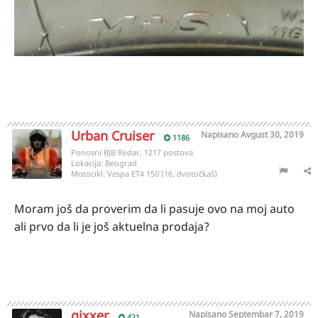
Urban Cruiser
Napisano
Avgust 30, 2019
1186
Ponosni BJB Redar, 1217 postova
Lokacija:
Beograd
Motocikl:
Vespa ET4 150 (16. dvotočkaš)
Moram još da proverim da li pasuje ovo na moj auto
ali prvo da li je još aktuelna prodaja?
gixxer
Napisano
Septembar 7, 2019
421