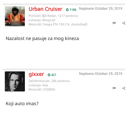
Urban Cruiser
Napisano
Octobar 29, 2019
1186
Ponosni BJB Redar, 1217 postova
Lokacija:
Beograd
Motocikl:
Vespa ET4 150 (16. dvotočkaš)
Nazalost ne pasuje za mog kineza
gixxer
Napisano
Octobar 29, 2019
421
Zainteresovan, 206 postova
Lokacija:
Ada
Motocikl:
Z1000SX
Koji auto imas?