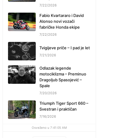
7/22/2026
Fabio Kvartararo i David
Alonso novi vozači
fabričke Honda ekipe
7/22/2026
Tvigijeve priče – I pad je let
7/21/2026
Odlazak legende
motociklizma – Preminuo
Dragoljub Spasojević –
Spale
7/20/2026
Triumph Tiger Sport 660 –
Svestran i praktičan
7/16/2026
Osveženo u 7:41:05 AM