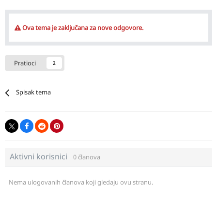
Ova tema je zaključana za nove odgovore.
Pratioci
2
Spisak tema
Aktivni korisnici
0 članova
Nema ulogovanih članova koji gledaju ovu stranu.