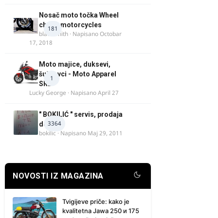
Nosač moto točka Wheel
chock motorcycles
181
blacksmith
· Napisano
Octobar
17, 2018
Moto majice, duksevi,
šuškavci - Moto Apparel
1
SRB
Lucky George
· Napisano
April 27
" BOKILIĆ " servis, prodaja
3364
delova
bokilic
· Napisano
Maj 29, 2011
NOVOSTI IZ MAGAZINA
Tvigijeve priče: kako je
kvalitetna Jawa 250 и 175