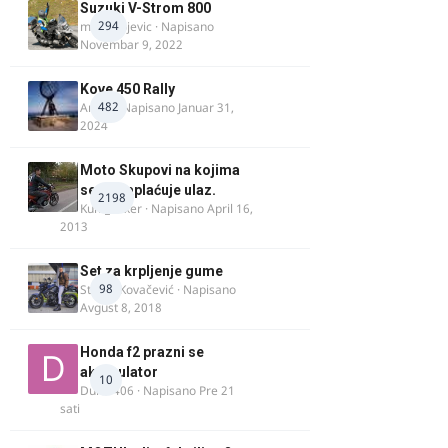
Suzuki V-Strom 800
294
m.milivojevic
· Napisano
Novembar 9, 2022
Kove 450 Rally
482
AnteK
· Napisano
Januar 31,
2024
Moto Skupovi na kojima
se ne naplaćuje ulaz.
2198
Kum_Mixer
· Napisano
April 16,
2013
Set za krpljenje gume
98
Stefan Kovačević
· Napisano
Avgust 8, 2018
Honda f2 prazni se
akomulator
10
Dule1406
· Napisano
Pre 21
sati