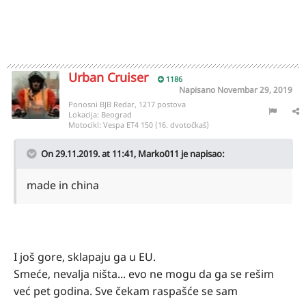
Urban Cruiser
1186
Napisano
Novembar 29, 2019
Ponosni BJB Redar, 1217 postova
Lokacija:
Beograd
Motocikl:
Vespa ET4 150 (16. dvotočkaš)
On 29.11.2019. at 11:41,
Marko011
je napisao:
made in china
I još gore, sklapaju ga u EU.
Smeće, nevalja ništa... evo ne mogu da ga se rešim
već pet godina. Sve čekam raspašće se sam