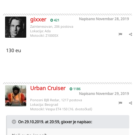
gixxer
Napisano
Novembar 28, 2019
421
Zainteresovan, 206 postova
Lokacija:
Ada
Motocikl:
Z1000SX
130 eu
Urban Cruiser
1186
Napisano
Novembar 29, 2019
Ponosni BJB Redar, 1217 postova
Lokacija:
Beograd
Motocikl:
Vespa ET4 150 (16. dvotočkaš)
On 29.10.2019. at 20:59,
gixxer
je napisao: