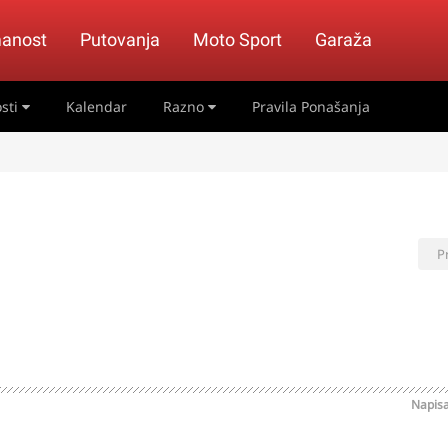
anost
Putovanja
Moto Sport
Garaža
sti
Kalendar
Razno
Pravila Ponašanja
P
Napis