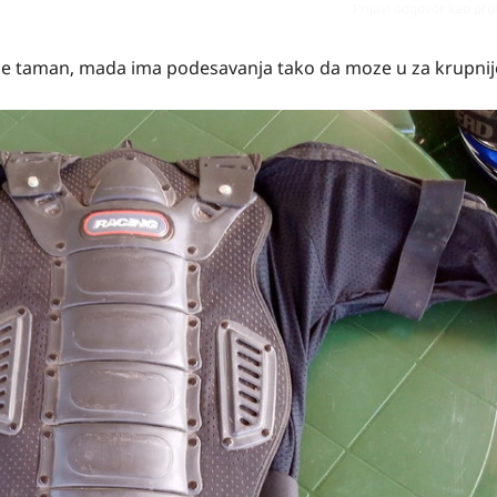
Prijavi odgovor kao pr
i je taman, mada ima podesavanja tako da moze u za krupnije 