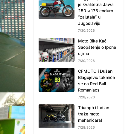
je kvalitetna Jawa
250 и 175 enduro
“zalutala” u
Jugoslaviju
7/30/2026
Moto Bike Kać –
Saopštenje o Ipone
uljima
7/30/2026
CFMOTO i Dušan
Blagojević takmiče
se na Red Bull
Romaniacs
7/28/2026
Triumph i Indian
traže moto
mehaničara!
7/28/2026