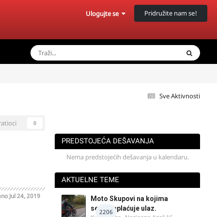
Pridružite nam se!
Ulogujte se
Sve Aktivnosti
ratioci
0
PREDSTOJEĆA DEŠAVANJA
Nema predstojećih dešavanja u kalendaru.
AKTUELNE TEME
ano
Jul 24, 2019
Moto Skupovi na kojima
se ne naplaćuje ulaz.
2206