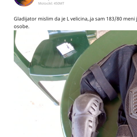
Motocikl:
450MT
Gladijator mislim da je L velicina,.ja sam 183/80 men
osobe.