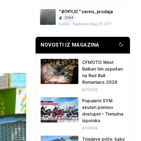
" BOKILIĆ " servis, prodaja
3364
delova
bokilic
· Napisano
Maj 29, 2011
NOVOSTI IZ MAGAZINA
CFMOTO West
Balkan tim uspešan
na Red Bull
Romaniacs 2026
8/7/2026
Popularni SYM
skuteri ponovo
dostupni – Trenutna
isporuka
8/7/2026
Tvigijeve priče: kako