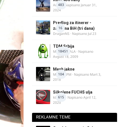
483
AnteK
· Napisano
Januar 31,
2024
Predlog za itinerer -
16
zapadna BiH (tri dana)
DraganNS
· Napisano
Jul 23
TDM Srbija
18451
MURICAMALA
· Napisano
Avgust 18, 2009
Mesh jakne
104
MostarRPM
· Napisano
Mart 3,
2018
Silkolene FUCHS ulja
615
ktm600
· Napisano
April 12,
2020
REKLAMNE TEME