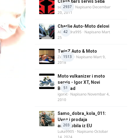
Crash bars servis Seba
2937
seba011
· Napisano
Decembar
20, 2011
Charlie Auto-Moto delovi
42
Alexandra995
· Napisano
Mart
25
TwinZ Auto & Moto
1513
Zeljkamp
· Napisano
Mart 9,
2018
Moto vulkanizer i moto
servis - Igor XT, Novi
51
Beograd
igorxt
· Napisano
Novembar 4,
2010
Samo_dobra_kola_011:
Uvoz i prodaja
203
automobila iz EU
Luka9905
· Napisano
Octobar
14, 2024