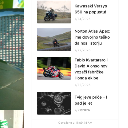
Kawasaki Versys
650 na popustu!
7/24/2026
Norton Atlas Apex:
ime dovoljno teško
da nosi istoriju
7/22/2026
Fabio Kvartararo i
David Alonso novi
vozači fabričke
Honda ekipe
7/22/2026
Tvigijeve priče – I
pad je let
7/21/2026
Osveženo u 11:09:44 AM