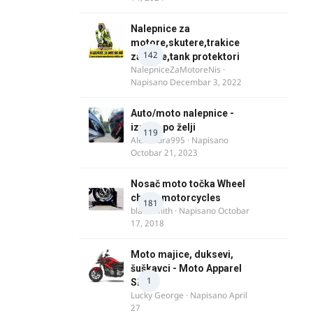
Nalepnice za
motore,skutere,trakice
142
za felne,tank protektori
NalepniceZaMotoreNis
·
Napisano
Decembar 3, 2022
Auto/moto nalepnice -
izrada po želji
119
Alexandra995
· Napisano
Octobar 21, 2023
Nosač moto točka Wheel
chock motorcycles
181
blacksmith
· Napisano
Octobar
17, 2018
Moto majice, duksevi,
šuškavci - Moto Apparel
1
SRB
Lucky George
· Napisano
April
27