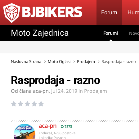
Forum
Hum
Moto Zajednica
Forumi
Novo
Naslovna Strana
Moto Oglasi
Prodajem
Rasprodaja - razno
Rasprodaja - razno
Od člana
aca-pn
,
Jul 24, 2019
in
Prodajem
aca-pn
7573
Enduraš, 6785 postova
Lokacija:
Paracin