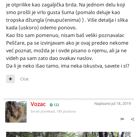
je otprilike kao zagaljička brda. Na jednom delu koji
smo prošli je vrlo gusta šuma (pomalo deluje kao
tropska džungla (neupućenima) ) . Više detalja i slika
kada (uskoro) odemo ponovo.
Kao što sam pomenuo, nisam baš veliki poznavalac
Peščare, pa se izvinjavam ako je ovaj predeo nekome
već poznat, možda je i ovde pisano o njemu, ali ja ne
videh pa sam zato dao ovakav naslov.
Da li je neko išao tamo, ima neka iskustva, savete i sl?
Citat
Vozac
Napisano
Jul 18, 2019
122
Svrati ponekad, 185 postova