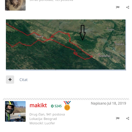
Citat
Napisano
Jul 18, 2019
makikt
5245
Drug član, 941 postova
Lokacija:
Beograd
Motocikl:
Lucifer