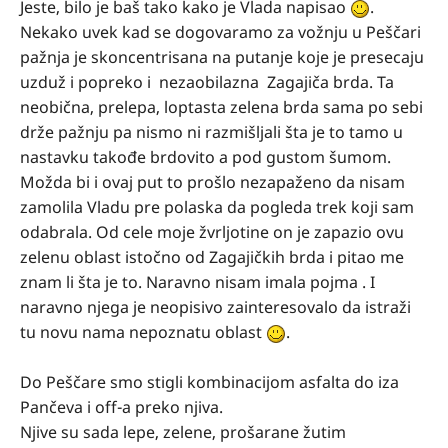
Jeste, bilo je baš tako kako je Vlada napisao
.
Nekako uvek kad se dogovaramo za vožnju u Peščari
pažnja je skoncentrisana na putanje koje je presecaju
uzduž i popreko i nezaobilazna Zagajiča brda. Ta
neobična, prelepa, loptasta zelena brda sama po sebi
drže pažnju pa nismo ni razmišljali šta je to tamo u
nastavku takođe brdovito a pod gustom šumom.
Možda bi i ovaj put to prošlo nezapaženo da nisam
zamolila Vladu pre polaska da pogleda trek koji sam
odabrala. Od cele moje žvrljotine on je zapazio ovu
zelenu oblast istočno od Zagajičkih brda i pitao me
znam li šta je to. Naravno nisam imala pojma . I
naravno njega je neopisivo zainteresovalo da istraži
tu novu nama nepoznatu oblast
.
Do Peščare smo stigli kombinacijom asfalta do iza
Pančeva i off-a preko njiva.
Njive su sada lepe, zelene, prošarane žutim