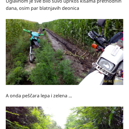
Uglavnom je sve bilo suvo uprkos kišama prethodnih
dana, osim par blatnjavih deonica
A onda peščara lepa i zelena ...