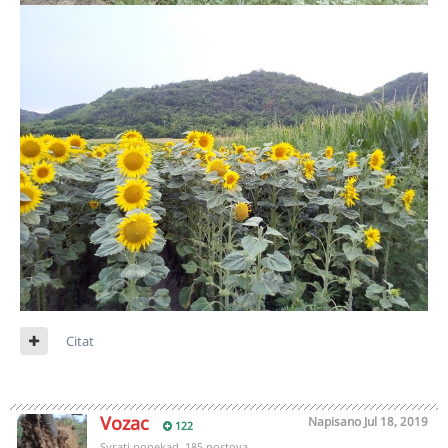
Citat
Vozac
Napisano
Jul 18, 2019
122
Svrati ponekad, 185 postova