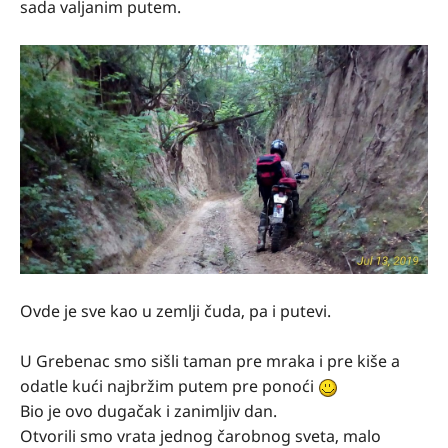
sada valjanim putem.
Ovde je sve kao u zemlji čuda, pa i putevi.
U Grebenac smo sišli taman pre mraka i pre kiše a
odatle kući najbržim putem pre ponoći
Bio je ovo dugačak i zanimljiv dan.
Otvorili smo vrata jednog čarobnog sveta, malo