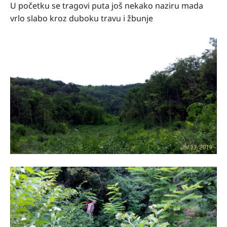
U početku se tragovi puta još nekako naziru mada
vrlo slabo kroz duboku travu i žbunje