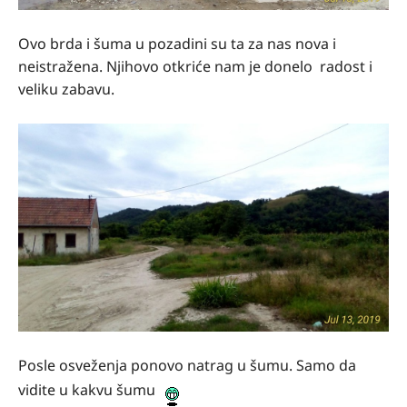
Ovo brda i šuma u pozadini su ta za nas nova i
neistražena. Njihovo otkriće nam je donelo radost i
veliku zabavu.
Posle osveženja ponovo natrag u šumu. Samo da
vidite u kakvu šumu