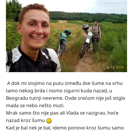
A dok mi stojimo na putu između dve šume na vrhu
tamo nekog brda i nismo sigurni kuda nazad, u
Beogradu tutnji nevreme. Ovde srećom nije još stiglo
mada se nebo nešto muti.
Mrak samo što nije pao ali Vlada se razigrao, hoće
nazad kroz šumu
Kad je bal nek je bal, idemo ponovo kroz šumu samo