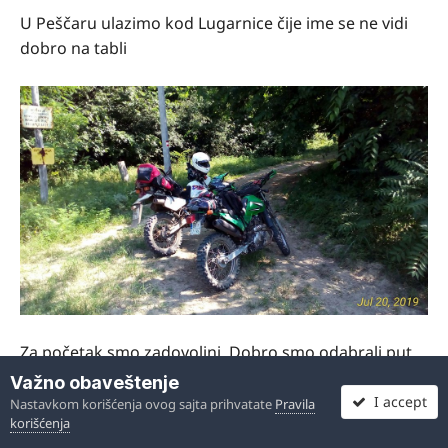
U Peščaru ulazimo kod Lugarnice čije ime se ne vidi
dobro na tabli
Za početak smo zadovoljni. Dobro smo odabrali put,
ima šume biće lakše za vožnju jer već postaje vruće.
Važno obaveštenje
I accept
Nastavkom korišćenja ovog sajta prihvatate
Pravila
korišćenja