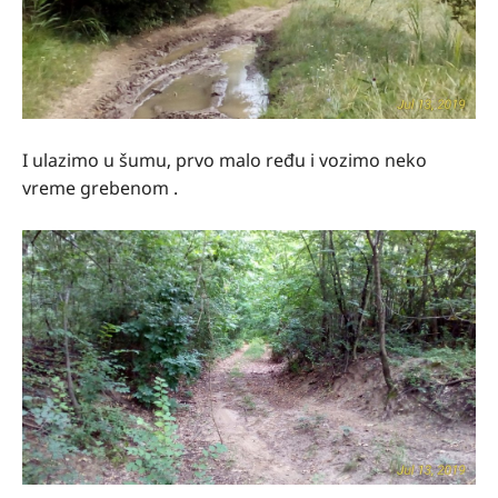
I ulazimo u šumu, prvo malo ređu i vozimo neko
vreme grebenom .