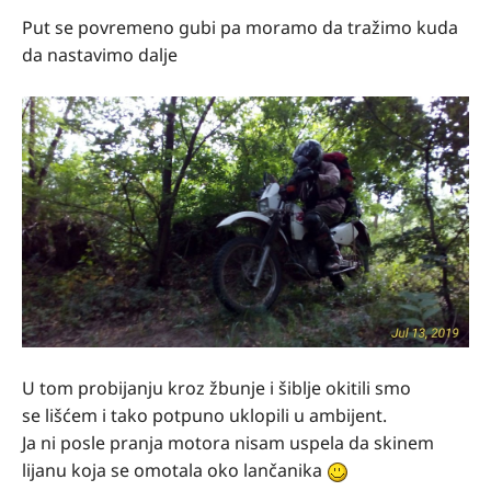
Put se povremeno gubi pa moramo da tražimo kuda
da nastavimo dalje
U tom probijanju kroz žbunje i šiblje okitili smo
se lišćem i tako potpuno uklopili u ambijent.
Ja ni posle pranja motora nisam uspela da skinem
lijanu koja se omotala oko lančanika