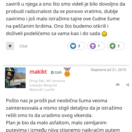
zavirili u njega a ono što smo videli je bilo dovoljno da
probudi radoznalost da se ponovo vratimo, dublje
zavirimo i još malo istražimo tajne ove čudne šume
na peščanim brdima. Ono što budemo otkrili i
doživeli podelićemo sa vama kao i do sada
Citat
3
1
3
Napisano
Jul 21, 2019
makikt
5245
Drug član, 941 postova
Lokacija:
Beograd
Motocikl:
Lucifer
Pošto nas je prošli put neobična šuma veoma
zainteresovala a nismo stigli detaljno da je istražimo
rešili smo to da uradimo ovog vikenda.
Plan je bio da malo asfaltom, malo zemljanim
putevima i između njiva stignemo najkraćim putem