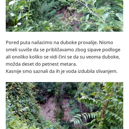
Pored puta nailazimo na duboke provalije. Nismo
smeli suviše da se približavamo zbog sipave podloge
ali onoliko koliko se vidi čini se da su veoma duboke,
možda deset do petnest metara.
Kasnije smo saznali da ih je voda izdubila slivanjem.