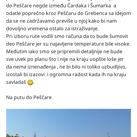
do Peščare negde između Čardaka i Šumarka a
odatle poprečno kroz Peščaru do Grebenca sa idejom
da se ne zadržavamo previše u njoj kako bi nam
dovoljno vremena ostalo za istraživanje.
Pri izboru rute vodili smo računa da to bude šumovit
deo Peščare jer su najavljene temperature bile visoke.
Međutim iako smo se pripremili detaljnije ne bude
sve uvek po planu što i nije na kraju uopšte loše jer
da nema iznenađenja , ne bi bilo ni toliko uzbudljivo,
izostali bi izazovi i ogromna radost kada ih na kraju
savladaš
.
Na putu do Peščare