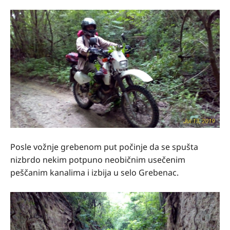
Posle vožnje grebenom put počinje da se spušta
nizbrdo nekim potpuno neobičnim usečenim
peščanim kanalima i izbija u selo Grebenac.