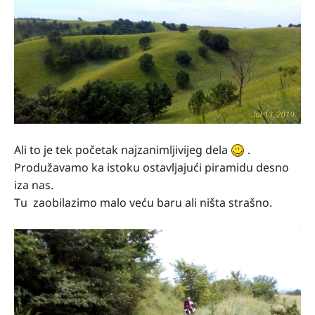
Ali to je tek početak najzanimljivijeg dela
.
Produžavamo ka istoku ostavljajući piramidu desno
iza nas.
Tu zaobilazimo malo veću baru ali ništa strašno.