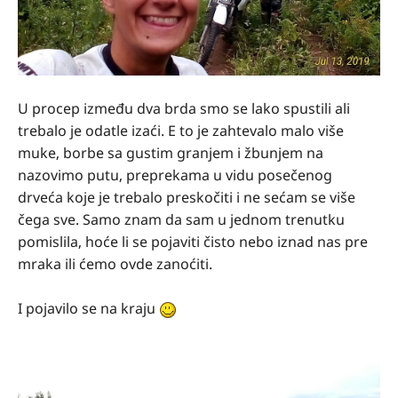
U procep između dva brda smo se lako spustili ali
trebalo je odatle izaći. E to je zahtevalo malo više
muke, borbe sa gustim granjem i žbunjem na
nazovimo putu, preprekama u vidu posečenog
drveća koje je trebalo preskočiti i ne sećam se više
čega sve. Samo znam da sam u jednom trenutku
pomislila, hoće li se pojaviti čisto nebo iznad nas pre
mraka ili ćemo ovde zanoćiti.
I pojavilo se na kraju