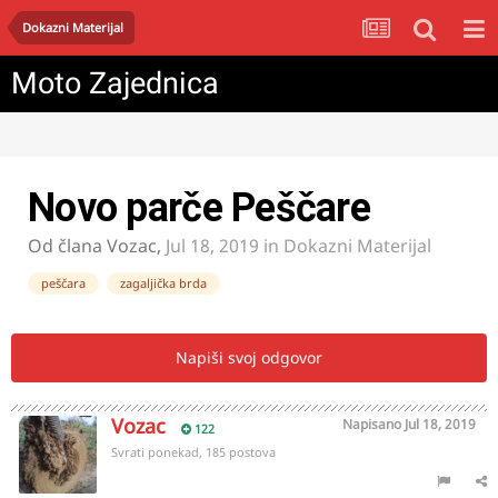
Dokazni Materijal
Moto Zajednica
Novo parče Peščare
Od člana
Vozac
,
Jul 18, 2019
in
Dokazni Materijal
peščara
zagaljička brda
Napiši svoj odgovor
Vozac
Napisano
Jul 18, 2019
122
Svrati ponekad, 185 postova