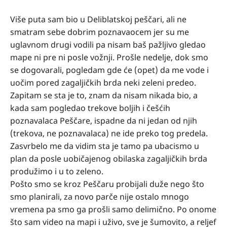
Više puta sam bio u Deliblatskoj peščari, ali ne
smatram sebe dobrim poznavaocem jer su me
uglavnom drugi vodili pa nisam baš pažljivo gledao
mape ni pre ni posle vožnji. Prošle nedelje, dok smo
se dogovarali, pogledam gde će (opet) da me vode i
uočim pored zagaljičkih brda neki zeleni predeo.
Zapitam se sta je to, znam da nisam nikada bio, a
kada sam pogledao trekove boljih i češćih
poznavalaca Peščare, ispadne da ni jedan od njih
(trekova, ne poznavalaca) ne ide preko tog predela.
Zasvrbelo me da vidim sta je tamo pa ubacismo u
plan da posle uobičajenog obilaska zagaljičkih brda
produžimo i u to zeleno.
Pošto smo se kroz Peščaru probijali duže nego što
smo planirali, za novo parče nije ostalo mnogo
vremena pa smo ga prošli samo delimično. Po onome
što sam video na mapi i uživo, sve je šumovito, a reljef