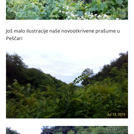
Još malo ilustracije naše novootkrivene prašume u
Peščari