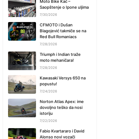
Moto Bike Kać –
Saopštenje o Ipone uljima
7/30/2026
CFMOTO i Dušan
Blagojević takmiče se na
Red Bull Romaniacs
7/28/2026
Triumph i Indian traže
moto mehaničara!
7/28/2026
Kawasaki Versys 650 na
popustu!
7/24/2026
Norton Atlas Apex: ime
dovoljno teško da nosi
istoriju
7/22/2026
Fabio Kvartararo i David
Alonso novi vozači