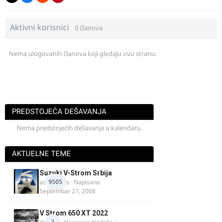
Aktivni korisnici
0 članova
Nema ulogovanih članova koji gledaju ovu stranu.
PREDSTOJEĆA DEŠAVANJA
Nema predstojećih dešavanja u kalendaru.
AKTUELNE TEME
Suzuki V-Strom Srbija
9505
aspirinikus
· Napisano
Septembar 27, 2008
V Strom 650 XT 2022
2