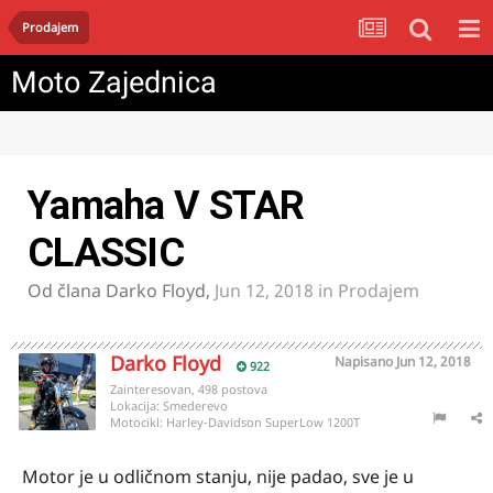
Prodajem
Moto Zajednica
Yamaha V STAR
CLASSIC
Od člana
Darko Floyd
,
Jun 12, 2018
in
Prodajem
Darko Floyd
Napisano
Jun 12, 2018
922
Zainteresovan, 498 postova
Lokacija:
Smederevo
Motocikl:
Harley-Davidson SuperLow 1200T
Motor je u odličnom stanju, nije padao, sve je u