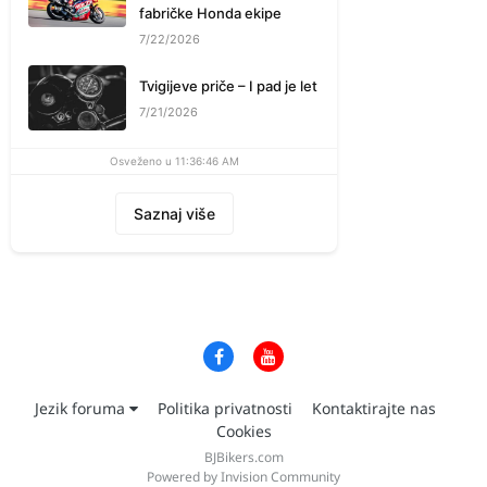
fabričke Honda ekipe
7/22/2026
Tvigijeve priče – I pad je let
7/21/2026
Osveženo u 11:36:46 AM
Saznaj više
Jezik foruma
Politika privatnosti
Kontaktirajte nas
Cookies
BJBikers.com
Powered by Invision Community