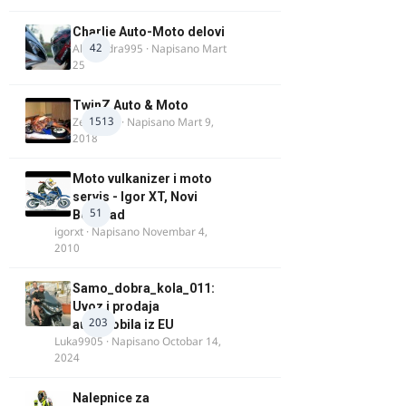
Charlie Auto-Moto delovi
42
Alexandra995
· Napisano
Mart
25
TwinZ Auto & Moto
1513
Zeljkamp
· Napisano
Mart 9,
2018
Moto vulkanizer i moto
servis - Igor XT, Novi
51
Beograd
igorxt
· Napisano
Novembar 4,
2010
Samo_dobra_kola_011:
Uvoz i prodaja
203
automobila iz EU
Luka9905
· Napisano
Octobar 14,
2024
Nalepnice za