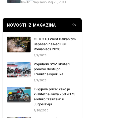
bokilic
· Napisano
Maj 29, 2011
NOVOSTI IZ MAGAZINA
CFMOTO West Balkan tim
uspešan na Red Bull
Romaniacs 2026
8/7/2026
Popularni SYM skuteri
ponovo dostupni –
Trenutna isporuka
8/7/2026
Tvigijeve priče: kako je
kvalitetna Jawa 250 и 175
enduro “zalutala” u
Jugoslaviju
7/30/2026