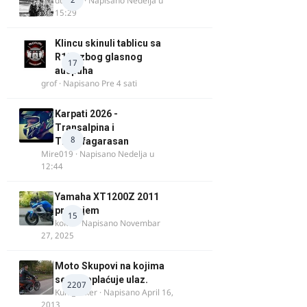
ducans
· Napisano
Nedelja u
15:29
Klincu skinuli tablicu sa
R125 zbog glasnog
17
auspuha
grof
· Napisano
Pre 4 sati
Karpati 2026 -
Transalpina i
8
Transfagarasan
Mire019
· Napisano
Nedelja u
12:44
Yamaha XT1200Z 2011
prodajem
15
kokot
· Napisano
Novembar
27, 2025
Moto Skupovi na kojima
se ne naplaćuje ulaz.
2207
Kum_Mixer
· Napisano
April 16,
2013