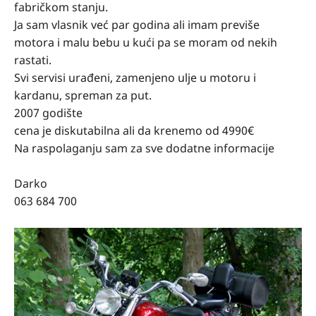
fabričkom stanju.
Ja sam vlasnik već par godina ali imam previše
motora i malu bebu u kući pa se moram od nekih
rastati.
Svi servisi urađeni, zamenjeno ulje u motoru i
kardanu, spreman za put.
2007 godište
cena je diskutabilna ali da krenemo od 4990€
Na raspolaganju sam za sve dodatne informacije
Darko
063 684 700