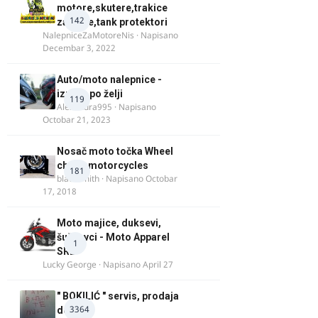
motore,skutere,trakice
142
za felne,tank protektori
NalepniceZaMotoreNis
· Napisano
Decembar 3, 2022
Auto/moto nalepnice -
izrada po želji
119
Alexandra995
· Napisano
Octobar 21, 2023
Nosač moto točka Wheel
chock motorcycles
181
blacksmith
· Napisano
Octobar
17, 2018
Moto majice, duksevi,
šuškavci - Moto Apparel
1
SRB
Lucky George
· Napisano
April 27
" BOKILIĆ " servis, prodaja
3364
delova