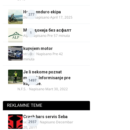
Heavy enduro ekipa
377
živke
· Napisano
April 17, 2025
Македонија без асфалт
1
Alp
· Napisano
Pre 57 minuta
kupujem motor
0
strugo
· Napisano
Pre 42
minuta
Je li nekome poznat
motor? Informisanje pre
1497
kupovine.
N.F.S.
· Napisano
Mart 30, 2022
REKLAMNE TEME
Crash bars servis Seba
2937
seba011
· Napisano
Decembar
20, 2011