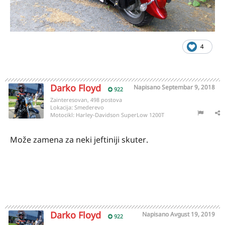
4
Darko Floyd
Napisano
Septembar 9, 2018
922
Zainteresovan, 498 postova
Lokacija:
Smederevo
Motocikl:
Harley-Davidson SuperLow 1200T
Može zamena za neki jeftiniji skuter.
Darko Floyd
Napisano
Avgust 19, 2019
922