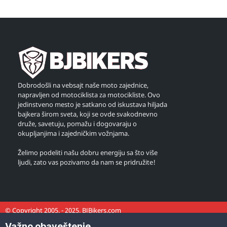
Dobrodošli na vebsajt naše moto zajednice,
napravljen od motociklista za motocikliste. Ovo
jedinstveno mesto je satkano od iskustava hiljada
bajkera širom sveta, koji se ovde svakodnevno
druže, savetuju, pomažu i dogovaraju o
okupljanjima i zajedničkim vožnjama.
Želimo podeliti našu dobru energiju sa što više
ljudi, zato vas pozivamo da nam se pridružite!
© Copyright 2005. - 2025. BJBikers.com
Važno obaveštenje