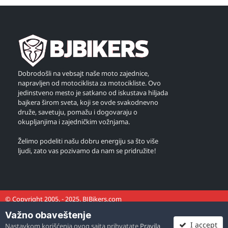
Dobrodošli na vebsajt naše moto zajednice,
napravljen od motociklista za motocikliste. Ovo
jedinstveno mesto je satkano od iskustava hiljada
bajkera širom sveta, koji se ovde svakodnevno
druže, savetuju, pomažu i dogovaraju o
okupljanjima i zajedničkim vožnjama.
Želimo podeliti našu dobru energiju sa što više
ljudi, zato vas pozivamo da nam se pridružite!
© Copyright 2005. - 2025. BJBikers.com
Važno obaveštenje
I accept
Nastavkom korišćenja ovog sajta prihvatate
Pravila