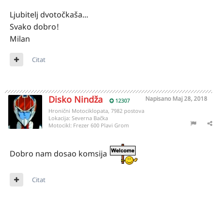
Ljubitelj dvotočkaša...
Svako dobro!
Milan
Citat
Disko Nindža
Napisano
Maj 28, 2018
12307
Hronični Motociklopata, 7982 postova
Lokacija:
Severna Bačka
Motocikl:
Frezer 600 Plavi Grom
Dobro nam dosao komsija
Citat