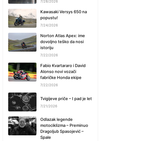
7/28/2026
Kawasaki Versys 650 na
popustu!
7/24/2026
Norton Atlas Apex: ime
dovoljno teško da nosi
istoriju
7/22/2026
Fabio Kvartararo i David
Alonso novi vozači
fabričke Honda ekipe
7/22/2026
Tvigijeve priče – I pad je let
7/21/2026
Odlazak legende
motociklizma – Preminuo
Dragoljub Spasojević –
Spale