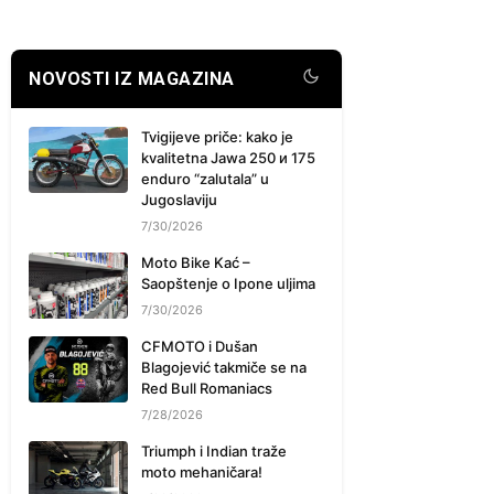
NOVOSTI IZ MAGAZINA
Tvigijeve priče: kako je
kvalitetna Jawa 250 и 175
enduro “zalutala” u
Jugoslaviju
7/30/2026
Moto Bike Kać –
Saopštenje o Ipone uljima
7/30/2026
CFMOTO i Dušan
Blagojević takmiče se na
Red Bull Romaniacs
7/28/2026
Triumph i Indian traže
moto mehaničara!