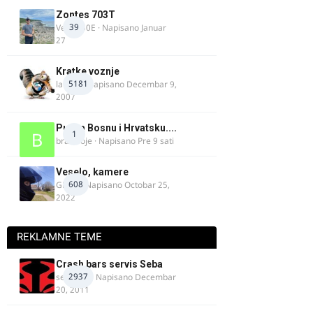
Zontes 703T
39
Verdi350E
· Napisano
Januar
27
Kratke voznje
5181
lalajko
· Napisano
Decembar 9,
2007
Put za Bosnu i Hrvatsku....
1
bradivoje
· Napisano
Pre 9 sati
Veselo, kamere
608
GR 46
· Napisano
Octobar 25,
2022
REKLAMNE TEME
Crash bars servis Seba
2937
seba011
· Napisano
Decembar
20, 2011