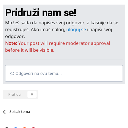
Pridruži nam se!
Možeš sada da napišeš svoj odgovor, a kasnije da se
registruješ. Ako imaš nalog,
uloguj se
i napiši svoj
odgovor.
Note:
Your post will require moderator approval
before it will be visible.
Odgovori na ovu temu...
Pratioci
0
Spisak tema