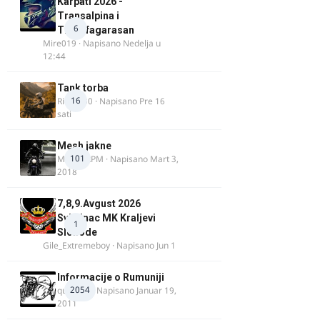
Karpati 2026 -
Transalpina i
6
Transfagarasan
Mire019
· Napisano
Nedelja u
12:44
Tank torba
16
Rider000
· Napisano
Pre 16
sati
Mesh jakne
101
MostarRPM
· Napisano
Mart 3,
2018
7,8,9.Avgust 2026
Svilajnac MK Kraljevi
1
Slobode
Gile_Extremeboy
· Napisano
Jun 1
Informacije o Rumuniji
2054
quasaar
· Napisano
Januar 19,
2011