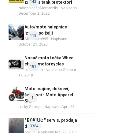
142
za felne,tank protektori
NalepniceZaMotoreNis
· Napisano
Decembar 3, 2022
Auto/moto nalepnice -
izrada po želji
119
Alexandra995
· Napisano
Octobar 21, 2023
Nosač moto točka Wheel
chock motorcycles
181
blacksmith
· Napisano
Octobar
17, 2018
Moto majice, duksevi,
šuškavci - Moto Apparel
1
SRB
Lucky George
· Napisano
April 27
" BOKILIĆ " servis, prodaja
3364
delova
bokilic
· Napisano
Maj 29, 2011