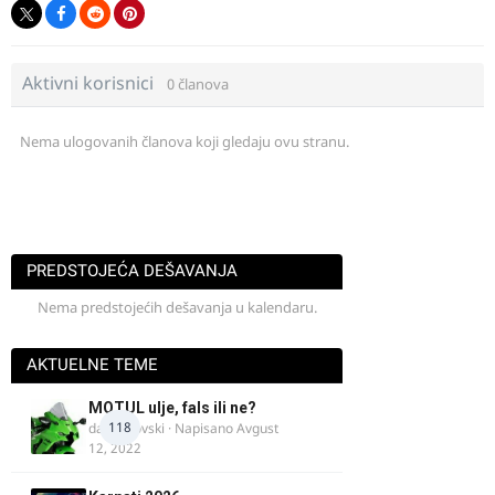
Aktivni korisnici
0 članova
Nema ulogovanih članova koji gledaju ovu stranu.
PREDSTOJEĆA DEŠAVANJA
Nema predstojećih dešavanja u kalendaru.
AKTUELNE TEME
MOTUL ulje, fals ili ne?
118
dalipopovski
· Napisano
Avgust
12, 2022