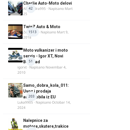
Charlie Auto-Moto delovi
42
Alexandra995
· Napisano
Mart
25
TwinZ Auto & Moto
1513
Zeljkamp
· Napisano
Mart 9,
2018
Moto vulkanizer i moto
servis - Igor XT, Novi
51
Beograd
igorxt
· Napisano
Novembar 4,
2010
Samo_dobra_kola_011:
Uvoz i prodaja
203
automobila iz EU
Luka9905
· Napisano
Octobar 14,
2024
Nalepnice za
motore,skutere,trakice