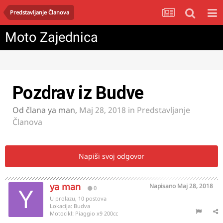
Predstavljanje Članova
Moto Zajednica
Pozdrav iz Budve
Od člana
ya man
,
Maj 28, 2018
in
Predstavljanje
Članova
Napiši svoj odgovor
ya man
Napisano
Maj 28, 2018
0
U prolazu, 10 postova
Lokacija:
Budva
Motocikl:
Piaggio x9 200cc