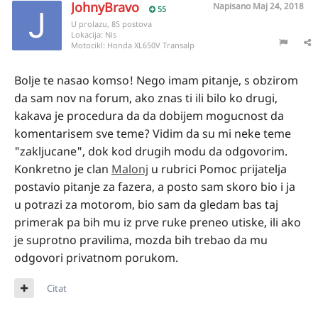
JohnyBravo
Napisano
Maj 24, 2018
55
U prolazu, 85 postova
Lokacija:
Nis
Motocikl:
Honda XL650V Transalp
Bolje te nasao komso! Nego imam pitanje, s obzirom
da sam nov na forum, ako znas ti ili bilo ko drugi,
kakava je procedura da da dobijem mogucnost da
komentarisem sve teme? Vidim da su mi neke teme
"zakljucane", dok kod drugih modu da odgovorim.
Konkretno je clan
Malonj
u rubrici Pomoc prijatelja
postavio pitanje za fazera, a posto sam skoro bio i ja
u potrazi za motorom, bio sam da gledam bas taj
primerak pa bih mu iz prve ruke preneo utiske, ili ako
je suprotno pravilima, mozda bih trebao da mu
odgovori privatnom porukom.
Citat