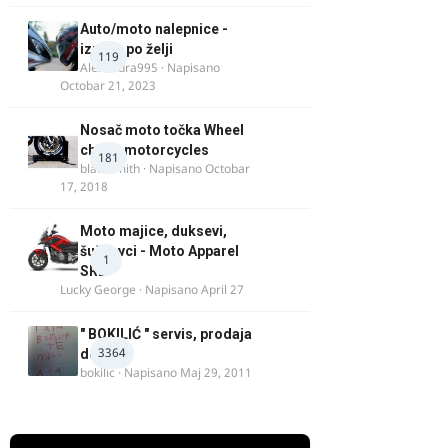
Auto/moto nalepnice -
izrada po želji
119
Alexandra995
· Napisano
Octobar 21, 2023
Nosač moto točka Wheel
chock motorcycles
181
blacksmith
· Napisano
Octobar
17, 2018
Moto majice, duksevi,
šuškavci - Moto Apparel
1
SRB
Lucky George
· Napisano
April 27
" BOKILIĆ " servis, prodaja
3364
delova
bokilic
· Napisano
Maj 29, 2011