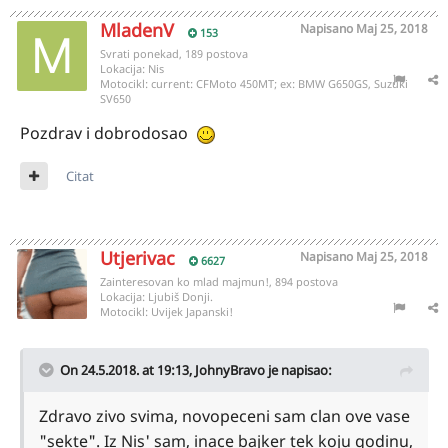
MladenV
Napisano
Maj 25, 2018
153
Svrati ponekad, 189 postova
Lokacija:
Nis
Motocikl:
current: CFMoto 450MT; ex: BMW G650GS, Suzuki
SV650
Pozdrav i dobrodosao
Citat
Utjerivac
Napisano
Maj 25, 2018
6627
Zainteresovan ko mlad majmun!, 894 postova
Lokacija:
Ljubiš Donji.
Motocikl:
Uvijek Japanski!
On 24.5.2018. at 19:13,
JohnyBravo
je napisao:
Zdravo zivo svima, novopeceni sam clan ove vase
"sekte". Iz Nis' sam, inace bajker tek koju godinu,