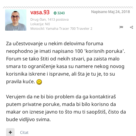
vasa.93
Napisano
Maj 24, 2018
3243
Drug član, 1413 postova
Lokacija:
Niš
Motocikl:
Yamaha Tracer 700 Traveler 2
Za učestvovanje u nekim delovima foruma
neophodno je imati napisano 100 'korisnih poruka'.
Forum se tako štiti od nekih stvari, pa zaista malo
smara to ograničenje kasa su namere nekog novog
korisnika iskrene i ispravne, ali šta je tu je, to su
pravila kuće.
Verujem da ne bi bio problem da ga kontaktiraš
putem privatne poruke, mada bi bilo korisno da
makar on iznese javno to što mu ti saopštiš, čisto da
bude vidljivo svima.
Citat