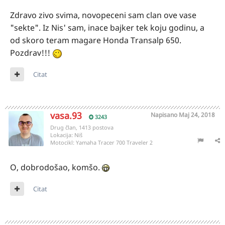
Zdravo zivo svima, novopeceni sam clan ove vase
"sekte". Iz Nis' sam, inace bajker tek koju godinu, a
od skoro teram magare Honda Transalp 650.
Pozdrav!!!
Citat
vasa.93
Napisano
Maj 24, 2018
3243
Drug član, 1413 postova
Lokacija:
Niš
Motocikl:
Yamaha Tracer 700 Traveler 2
O, dobrodošao, komšo.
Citat