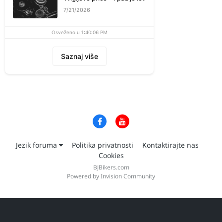
7/21/2026
Osveženo u 1:40:06 PM
Saznaj više
Jezik foruma
Politika privatnosti
Kontaktirajte nas
Cookies
BJBikers.com
Powered by Invision Community