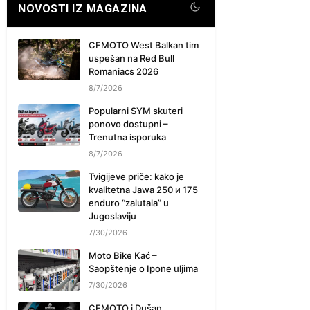
NOVOSTI IZ MAGAZINA
CFMOTO West Balkan tim
uspešan na Red Bull
Romaniacs 2026
8/7/2026
Popularni SYM skuteri
ponovo dostupni –
Trenutna isporuka
8/7/2026
Tvigijeve priče: kako je
kvalitetna Jawa 250 и 175
enduro “zalutala” u
Jugoslaviju
7/30/2026
Moto Bike Kać –
Saopštenje o Ipone uljima
7/30/2026
CFMOTO i Dušan