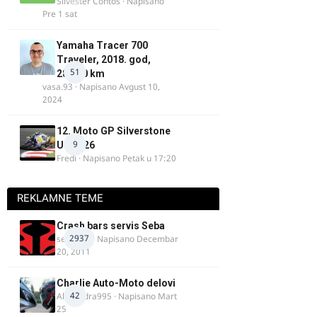
Silvester Contos
· Napisano
Pre 1 sat
Yamaha Tracer 700
Traveler, 2018. god,
51
28.100 km
vasa.93
· Napisano
Avgust 10,
2024
12. Moto GP Silverstone
9
UK 2026
Fredi
· Napisano
Petak u 17:20
REKLAMNE TEME
Crash bars servis Seba
2937
seba011
· Napisano
Decembar
20, 2011
Charlie Auto-Moto delovi
42
Alexandra995
· Napisano
Mart
25