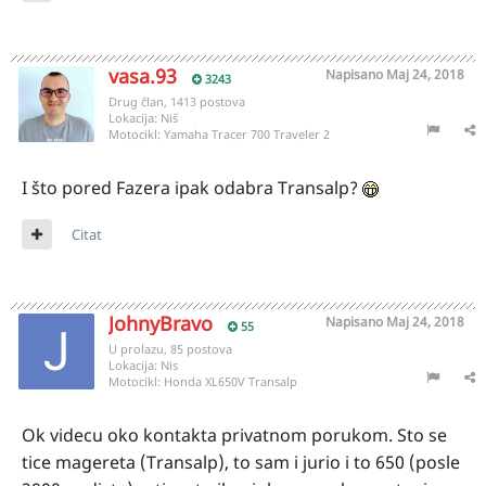
vasa.93
Napisano
Maj 24, 2018
3243
Drug član, 1413 postova
Lokacija:
Niš
Motocikl:
Yamaha Tracer 700 Traveler 2
I što pored Fazera ipak odabra Transalp?
Citat
JohnyBravo
Napisano
Maj 24, 2018
55
U prolazu, 85 postova
Lokacija:
Nis
Motocikl:
Honda XL650V Transalp
Ok videcu oko kontakta privatnom porukom. Sto se
tice magereta (Transalp), to sam i jurio i to 650 (posle