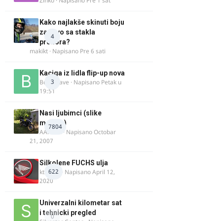
Zinko
· Napisano
Pre 1 sat
Kako najlakše skinuti boju
za drvo sa stakla
4
prozora?
makikt
· Napisano
Pre 6 sati
Kaciga iz lidla flip-up nova
3
Bor-i-slave
· Napisano
Petak u
19:51
Nasi ljubimci (slike
motora)
7804
AArnold
· Napisano
Octobar
21, 2007
Silkolene FUCHS ulja
622
ktm600
· Napisano
April 12,
2020
Univerzalni kilometar sat
i tehnicki pregled
0