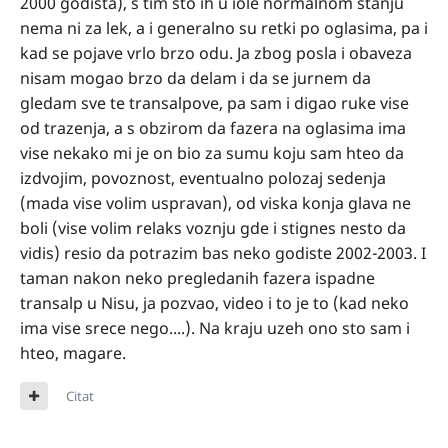
2000 godista), s tim sto ih u iole normalnom stanju
nema ni za lek, a i generalno su retki po oglasima, pa i
kad se pojave vrlo brzo odu. Ja zbog posla i obaveza
nisam mogao brzo da delam i da se jurnem da
gledam sve te transalpove, pa sam i digao ruke vise
od trazenja, a s obzirom da fazera na oglasima ima
vise nekako mi je on bio za sumu koju sam hteo da
izdvojim, povoznost, eventualno polozaj sedenja
(mada vise volim uspravan), od viska konja glava ne
boli (vise volim relaks voznju gde i stignes nesto da
vidis) resio da potrazim bas neko godiste 2002-2003. I
taman nakon neko pregledanih fazera ispadne
transalp u Nisu, ja pozvao, video i to je to (kad neko
ima vise srece nego....). Na kraju uzeh ono sto sam i
hteo, magare.
Citat