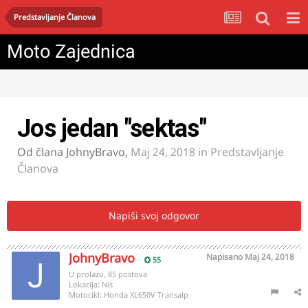
Predstavljanje Članova
Moto Zajednica
Jos jedan "sektas"
Od člana
JohnyBravo
,
Maj 24, 2018
in
Predstavljanje
Članova
Napiši svoj odgovor
JohnyBravo
Napisano
Maj 24, 2018
55
U prolazu, 85 postova
Lokacija:
Nis
Motocikl:
Honda XL650V Transalp