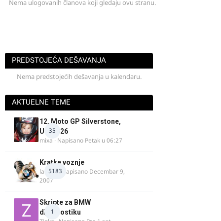
Nema ulogovanih članova koji gledaju ovu stranu.
PREDSTOJEĆA DEŠAVANJA
Nema predstojećih dešavanja u kalendaru.
AKTUELNE TEME
12. Moto GP Silverstone,
35
UK, 2026
mixa
· Napisano
Petak u 06:27
Kratke voznje
5183
lalajko
· Napisano
Decembar 9,
2007
Skripte za BMW
1
dijagnostiku