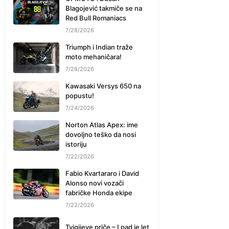
Blagojević takmiče se na
Red Bull Romaniacs
7/28/2026
Triumph i Indian traže
moto mehaničara!
7/28/2026
Kawasaki Versys 650 na
popustu!
7/24/2026
Norton Atlas Apex: ime
dovoljno teško da nosi
istoriju
7/22/2026
Fabio Kvartararo i David
Alonso novi vozači
fabričke Honda ekipe
7/22/2026
Tvigijeve priče – I pad je let