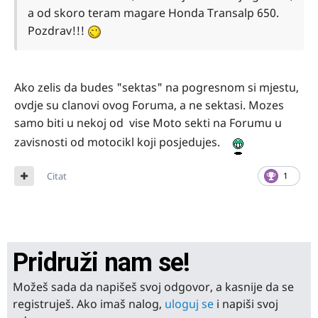
a od skoro teram magare Honda Transalp 650.
Pozdrav!!!
Ako zelis da budes "sektas" na pogresnom si mjestu,
ovdje su clanovi ovog Foruma, a ne sektasi. Mozes
samo biti u nekoj od vise Moto sekti na Forumu u
zavisnosti od motocikl koji posjedujes.
Citat
1
Pridruži nam se!
Možeš sada da napišeš svoj odgovor, a kasnije da se
registruješ. Ako imaš nalog,
uloguj se
i napiši svoj