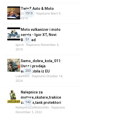
TwinZ Auto & Moto
1513
Zeljkamp
· Napisano
Mart 9,
2018
Moto vulkanizer i moto
servis - Igor XT, Novi
51
Beograd
igorxt
· Napisano
Novembar 4,
2010
Samo_dobra_kola_011:
Uvoz i prodaja
203
automobila iz EU
Luka9905
· Napisano
Octobar 14,
2024
Nalepnice za
motore,skutere,trakice
142
za felne,tank protektori
NalepniceZaMotoreNis
· Napisano
Decembar 3, 2022