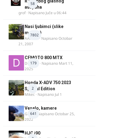
R125 zbog glasnog
58
auspuha
grof
· Napisano
Juče u 06:44
Nasi ljubimci (slike
motora)
7802
AArnold
· Napisano
Octobar
21, 2007
CFMOTO 800 MTX
179
Duta_91
· Napisano
Mart 11,
2025
Honda X-ADV 750 2023
2
Special Edition
Mikec
· Napisano
Jul 1
Veselo, kamere
641
GR 46
· Napisano
Octobar 25,
2022
HJC i90