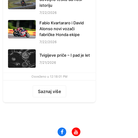
istoriju
7/22/2026
Fabio Kvartararo i David
Alonso novi vozači
fabričke Honda ekipe
7/22/2026
Tvigijeve priče – I pad je let
7/21/2026
Osveženo u 12:18:01 PM
Saznaj više