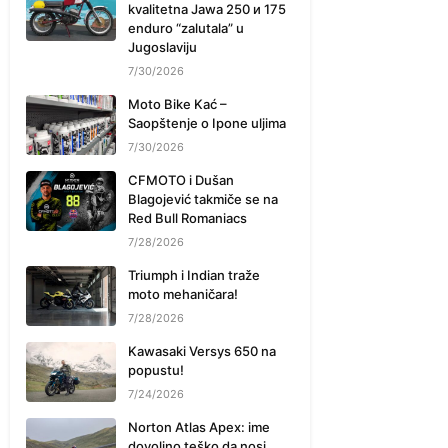
kvalitetna Jawa 250 и 175
enduro “zalutala” u
Jugoslaviju
7/30/2026
Moto Bike Kać –
Saopštenje o Ipone uljima
7/30/2026
CFMOTO i Dušan
Blagojević takmiče se na
Red Bull Romaniacs
7/28/2026
Triumph i Indian traže
moto mehaničara!
7/28/2026
Kawasaki Versys 650 na
popustu!
7/24/2026
Norton Atlas Apex: ime
dovoljno teško da nosi