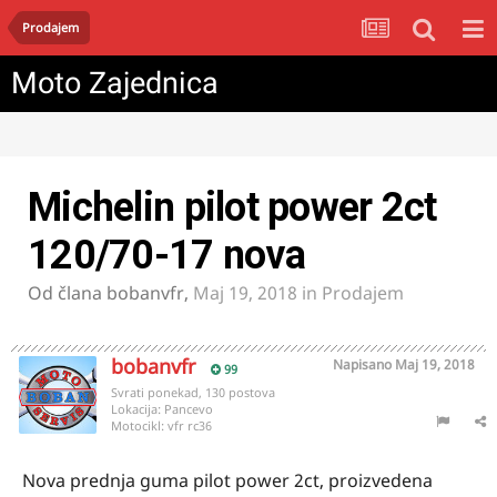
Prodajem
Moto Zajednica
Michelin pilot power 2ct
120/70-17 nova
Od člana
bobanvfr
,
Maj 19, 2018
in
Prodajem
bobanvfr
Napisano
Maj 19, 2018
99
Svrati ponekad, 130 postova
Lokacija:
Pancevo
Motocikl:
vfr rc36
Nova prednja guma pilot power 2ct, proizvedena