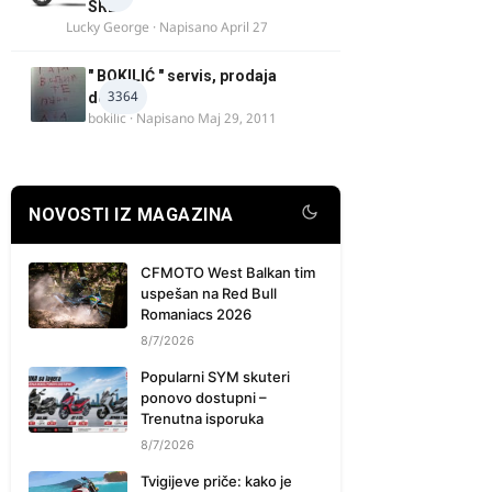
SRB
Lucky George
· Napisano
April 27
" BOKILIĆ " servis, prodaja
3364
delova
bokilic
· Napisano
Maj 29, 2011
NOVOSTI IZ MAGAZINA
CFMOTO West Balkan tim
uspešan na Red Bull
Romaniacs 2026
8/7/2026
Popularni SYM skuteri
ponovo dostupni –
Trenutna isporuka
8/7/2026
Tvigijeve priče: kako je