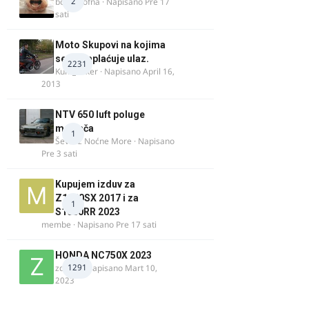
2
bobi_krofna
· Napisano
Pre 17
sati
Moto Skupovi na kojima
se ne naplaćuje ulaz.
2231
Kum_Mixer
· Napisano
April 16,
2013
NTV 650 luft poluge
menjača
1
Ševa iz Noćne More
· Napisano
Pre 3 sati
Kupujem izduv za
Z1000SX 2017 i za
1
S1000RR 2023
membe
· Napisano
Pre 17 sati
HONDA NC750X 2023
1291
zdelija
· Napisano
Mart 10,
2023