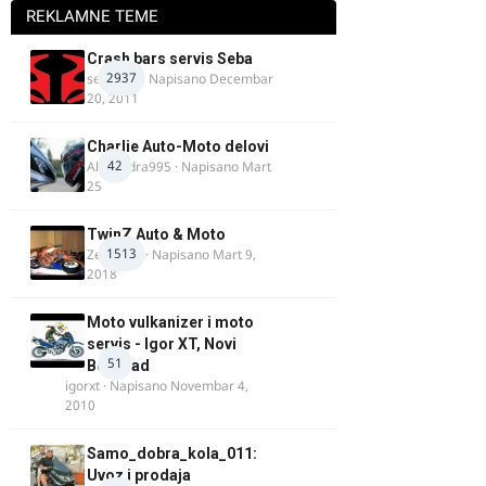
REKLAMNE TEME
Crash bars servis Seba
2937
seba011
· Napisano
Decembar
20, 2011
Charlie Auto-Moto delovi
42
Alexandra995
· Napisano
Mart
25
TwinZ Auto & Moto
1513
Zeljkamp
· Napisano
Mart 9,
2018
Moto vulkanizer i moto
servis - Igor XT, Novi
51
Beograd
igorxt
· Napisano
Novembar 4,
2010
Samo_dobra_kola_011:
Uvoz i prodaja