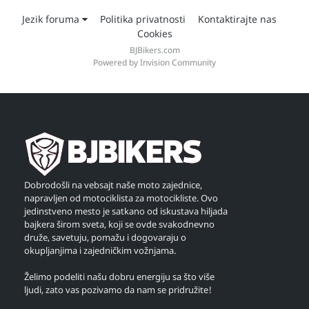
Jezik foruma
Politika privatnosti
Kontaktirajte nas
Cookies
BJBikers.com
Powered by Invision Community
Dobrodošli na vebsajt naše moto zajednice,
napravljen od motociklista za motocikliste. Ovo
jedinstveno mesto je satkano od iskustava hiljada
bajkera širom sveta, koji se ovde svakodnevno
druže, savetuju, pomažu i dogovaraju o
okupljanjima i zajedničkim vožnjama.
Želimo podeliti našu dobru energiju sa što više
ljudi, zato vas pozivamo da nam se pridružite!