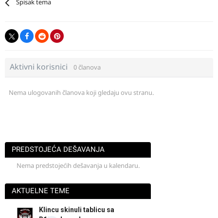
Spisak tema
Aktivni korisnici
0 članova
Nema ulogovanih članova koji gledaju ovu stranu.
PREDSTOJEĆA DEŠAVANJA
Nema predstojećih dešavanja u kalendaru.
AKTUELNE TEME
Klincu skinuli tablicu sa