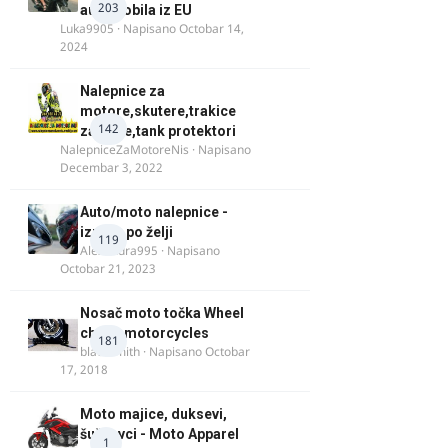
203
automobila iz EU
Luka9905
· Napisano
Octobar 14,
2024
Nalepnice za
motore,skutere,trakice
142
za felne,tank protektori
NalepniceZaMotoreNis
· Napisano
Decembar 3, 2022
Auto/moto nalepnice -
izrada po želji
119
Alexandra995
· Napisano
Octobar 21, 2023
Nosač moto točka Wheel
chock motorcycles
181
blacksmith
· Napisano
Octobar
17, 2018
Moto majice, duksevi,
šuškavci - Moto Apparel
1