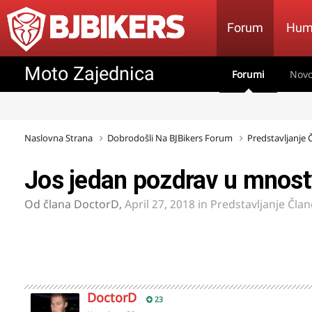
Forum
Hum
Moto Zajednica
Forumi
Novo
Naslovna Strana
Dobrodošli Na BJBikers Forum
Predstavljanje
Jos jedan pozdrav u mnost
Od člana
DoctorD
,
April 27, 2018
in
Predstavljanje Čla
DoctorD
23