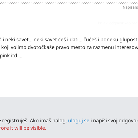
Napisan
Prijavi odgovor kao pr
neki savet... neki savet ćeš i dati... čućeš i poneku glupost...
as koji volimo dvotočkaše pravo mesto za razmenu interesova
nk itd....
 registruješ. Ako imaš nalog,
uloguj se
i napiši svoj odgovor
e it will be visible.