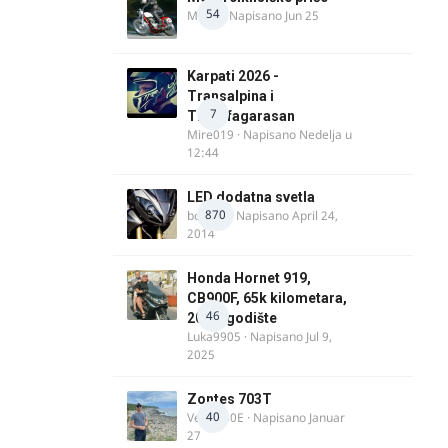
54
MIHO
· Napisano
Jun 25
Karpati 2026 -
Transalpina i
7
Transfagarasan
Mire019
· Napisano
Nedelja u
12:44
LED dodatna svetla
870
boki.64
· Napisano
April 24,
2014
Honda Hornet 919,
CB900F, 65k kilometara,
46
2005. godište
Luka9905
· Napisano
Jul 9,
2025
Zontes 703T
40
Verdi350E
· Napisano
Januar
27