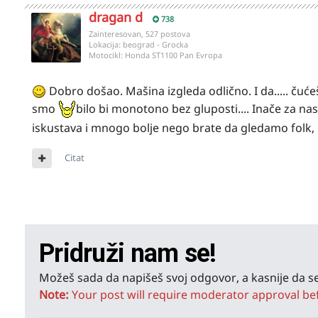
dragan d
738
Zainteresovan, 527 postova
Lokacija:
beograd - Grocka
Motocikl:
Honda ST1100 Pan Evropa
Dobro došao. Mašina izgleda odlično. I da..... čućeš i 
smo
bilo bi monotono bez gluposti.... Inače za n
iskustava i mnogo bolje nego brate da gledamo folk, pi
Citat
Pridruži nam se!
Možeš sada da napišeš svoj odgovor, a kasnije da se
Note:
Your post will require moderator approval befor