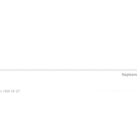
Napisan
Prijavi odgovor kao pr
s 1000 SE GT