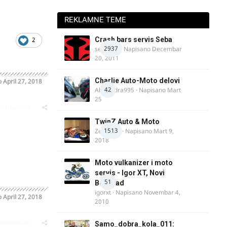
REKLAMNE TEME
Crash bars servis Seba
2
2937
seba011
· Napisano
Decembar
20, 2011
Charlie Auto-Moto delovi
o
April 27, 2018
42
Alexandra995
· Napisano
Mart
25
oblematičan
TwinZ Auto & Moto
1513
Zeljkamp
· Napisano
Mart 9,
2018
Moto vulkanizer i moto
servis - Igor XT, Novi
51
Beograd
igorxt
· Napisano
Novembar 4,
o
April 27, 2018
2010
oblematičan
Samo_dobra_kola_011: