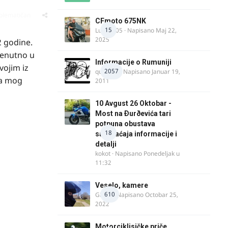
oblematičan
CFmoto 675NK
15
Luka9905
· Napisano
Maj 22,
2025
2 godine.
renutno u
Informacije o Rumuniji
vojim iz
2057
quasaar
· Napisano
Januar 19,
ka mog
2011
10 Avgust 26 Oktobar -
Most na Ðurðevića tari
potpuna obustava
18
saobraćaja informacije i
detalji
kokot
· Napisano
Ponedeljak u
11:32
Veselo, kamere
610
GR 46
· Napisano
Octobar 25,
2022
Motorciklisičke priče