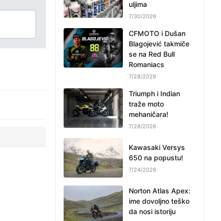
uljima
7/30/2026
CFMOTO i Dušan
Blagojević takmiče
se na Red Bull
Romaniacs
7/28/2026
Triumph i Indian
traže moto
mehaničara!
7/28/2026
Kawasaki Versys
650 na popustu!
7/24/2026
Norton Atlas Apex:
ime dovoljno teško
da nosi istoriju