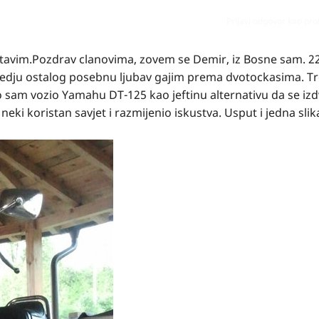
Prijavi odgovor kao pr
tavim.Pozdrav clanovima, zovem se Demir, iz Bosne sam. 2
zmedju ostalog posebnu ljubav gajim prema dvotockasima. T
 sam vozio Yamahu DT-125 kao jeftinu alternativu da se izd
neki koristan savjet i razmijenio iskustva. Usput i jedna sli