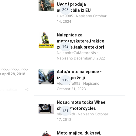
Uvoz i prodaja
203
automobila iz EU
Luka9905
· Napisano
Octobar
14, 2024
Nalepnice za
motore,skutere,trakice
142
za felne,tank protektori
NalepniceZaMotoreNis
·
Napisano
Decembar 3, 2022
Auto/moto nalepnice -
o
April 28, 2018
izrada po želji
119
Alexandra995
· Napisano
Octobar 21, 2023
oblematičan
Nosač moto točka Wheel
chock motorcycles
181
blacksmith
· Napisano
Octobar
17, 2018
Moto majice, duksevi,