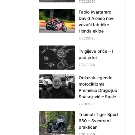
7/22/2026
Fabio Kvartararo i
David Alonso novi
vozači fabričke
Honda ekipe
7/22/2026
Tvigijeve priče – I
pad je let
7/21/2026
Odlazak legende
motociklizma –
Preminuo Dragoljub
Spasojević – Spale
7/20/2026
Triumph Tiger Sport
660 – Svestran i
praktičan
7/16/2026