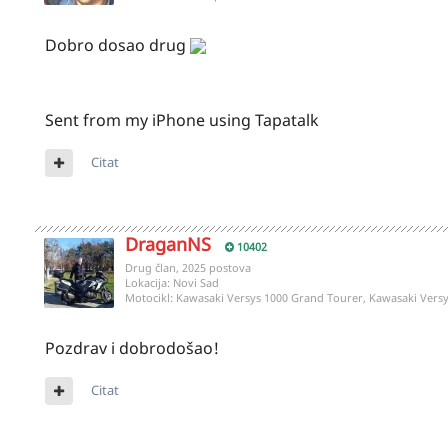
Dobro dosao drug
Sent from my iPhone using Tapatalk
Citat
DraganNS
10402
Drug član, 2025 postova
Lokacija:
Novi Sad
Motocikl:
Kawasaki Versys 1000 Grand Tourer, Kawasaki Versy
Pozdrav i dobrodošao!
Citat