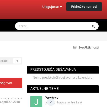
Pridružite nam se!
Ulogujte se
Sve Aktivnosti
ratioci
0
PREDSTOJEĆA DEŠAVANJA
Nema predstojećih dešavanja u kalendaru.
 odgovor
AKTUELNE TEME
Pozdrav
o
April 27, 2018
2
jasminc
· Napisano
Pre 1 sat