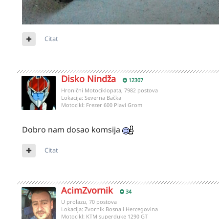
Citat
Disko Nindža
12307
Hronični Motociklopata, 7982 postova
Lokacija:
Severna Bačka
Motocikl:
Frezer 600 Plavi Grom
Dobro nam dosao komsija
Citat
AcimZvornik
34
U prolazu, 70 postova
Lokacija:
Zvornik Bosna i Hercegovina
Motocikl:
KTM superduke 1290 GT