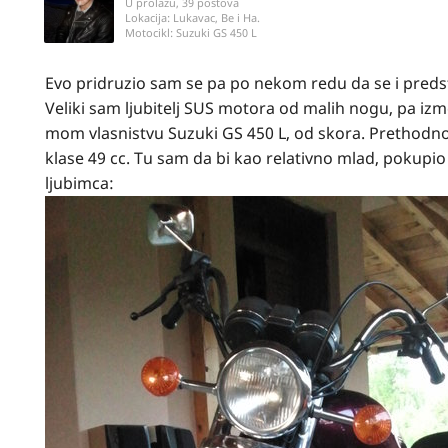
U prolazu, 39 postova
Lokacija:
Lukavac, Be i Ha.
Motocikl:
Suzuki GS 450 L
Evo pridruzio sam se pa po nekom redu da se i preds
Veliki sam ljubitelj SUS motora od malih nogu, pa i
mom vlasnistvu Suzuki GS 450 L, od skora. Prethodno
klase 49 cc. Tu sam da bi kao relativno mlad, pokupio 
ljubimca: