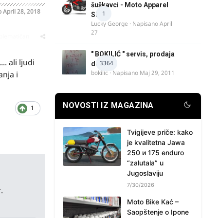
šuškavci - Moto Apparel
o
April 28, 2018
1
SRB
Lucky George
· Napisano
April
27
oblematičan
" BOKILIĆ " servis, prodaja
. ali ljudi
3364
delova
bokilic
· Napisano
Maj 29, 2011
nja i
NOVOSTI IZ MAGAZINA
1
Tvigijeve priče: kako
je kvalitetna Jawa
250 и 175 enduro
“zalutala” u
Jugoslaviju
7/30/2026
.
Moto Bike Kać –
Saopštenje o Ipone