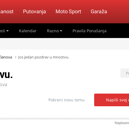
anost
Putovanja
Moto Sport
Garaža
sti
Kalendar
Razno
Pravila Ponašanja
 Članova
Jos jedan pozdrav u mnostvu.
vu.
P
nova
Pokreni novu temu
Napiši svoj
Napisan