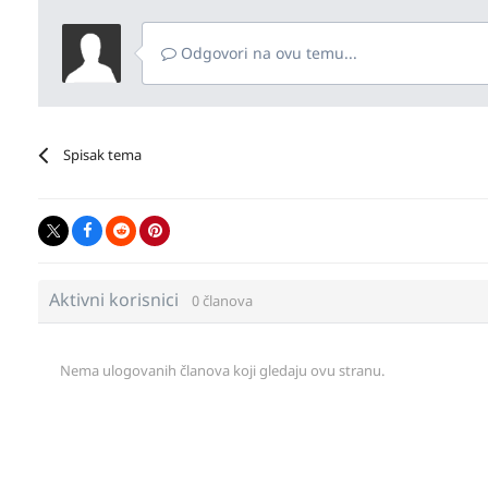
Odgovori na ovu temu...
Spisak tema
Aktivni korisnici
0 članova
Nema ulogovanih članova koji gledaju ovu stranu.