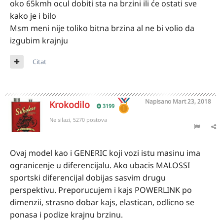
oko 65kmh ocul dobiti sta na brzini ili će ostati sve
kako je i bilo
Msm meni nije toliko bitna brzina al ne bi volio da
izgubim krajnju
Citat
Napisano
Mart 23, 2018
Krokodilo
3199
Ne silazi, 5270 postova
Ovaj model kao i GENERIC koji vozi istu masinu ima
ogranicenje u diferencijalu. Ako ubacis MALOSSI
sportski diferencijal dobijas sasvim drugu
perspektivu. Preporucujem i kajs POWERLINK po
dimenzii, strasno dobar kajs, elastican, odlicno se
ponasa i podize krajnu brzinu.