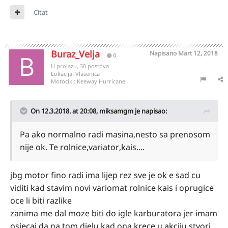
Citat
Buraz_Velja
Napisano
Mart 12, 2018
0
U prolazu, 30 postova
Lokacija:
Vlasenica
Motocikl:
Keeway Hurricane
On 12.3.2018. at 20:08,
miksamgm
je napisao:
Pa ako normalno radi masina,nesto sa prenosom
nije ok. Te rolnice,variator,kais....
jbg motor fino radi ima lijep rez sve je ok e sad cu
viditi kad stavim novi variomat rolnice kais i oprugice
oce li biti razlike
zanima me dal moze biti do igle karburatora jer imam
osjecaj da na tom djelu kad ona krece u akciju stvori