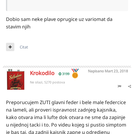
Dobio sam neke plave oprugice uz variomat da
stavim njih
Citat
Napisano
Mart 23, 2018
Krokodilo
3199
Ne silazi, 5270 postova
Preporucujem ZUTI glavni feder i bele male federcice
na lameli, ali proveri ispravnost zadnjeg kajsnika,
kako otvara ima li lufte dok otvara ne sme da zapinje
u nijednoj tacki i to. Po videu kojeg si pustio simptom
je bas taj, da zadnji kajsnik zapne u odredjenu