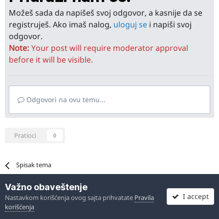
Možeš sada da napišeš svoj odgovor, a kasnije da se
registruješ. Ako imaš nalog,
uloguj se
i napiši svoj
odgovor.
Note:
Your post will require moderator approval
before it will be visible.
Odgovori na ovu temu...
Pratioci
0
Spisak tema
Važno obaveštenje
I accept
Nastavkom korišćenja ovog sajta prihvatate
Pravila
korišćenja