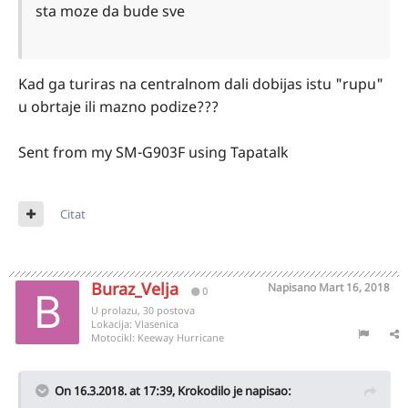
sta moze da bude sve
Kad ga turiras na centralnom dali dobijas istu "rupu"
u obrtaje ili mazno podize???
Sent from my SM-G903F using Tapatalk
Citat
Buraz_Velja
Napisano
Mart 16, 2018
0
U prolazu, 30 postova
Lokacija:
Vlasenica
Motocikl:
Keeway Hurricane
On 16.3.2018. at 17:39,
Krokodilo
je napisao: