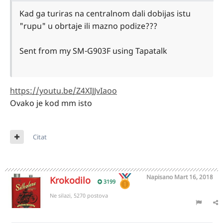
Kad ga turiras na centralnom dali dobijas istu
"rupu" u obrtaje ili mazno podize???
Sent from my SM-G903F using Tapatalk
https://youtu.be/Z4XIJJvIaoo
Ovako je kod mm isto
Citat
Napisano
Mart 16, 2018
Krokodilo
3199
Ne silazi, 5270 postova