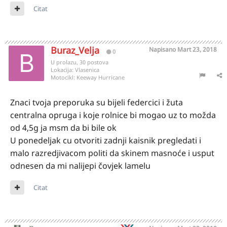
Citat
Buraz_Velja
Napisano
Mart 23, 2018
0
U prolazu, 30 postova
Lokacija:
Vlasenica
Motocikl:
Keeway Hurricane
Znaci tvoja preporuka su bijeli federcici i žuta
centralna opruga i koje rolnice bi mogao uz to možda
od 4,5g ja msm da bi bile ok
U ponedeljak cu otvoriti zadnji kaisnik pregledati i
malo razredjivacom politi da skinem masnoće i usput
odnesen da mi nalijepi čovjek lamelu
Citat