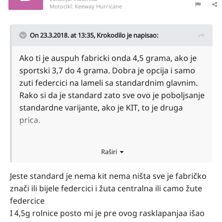
Motocikl:
Keeway Hurricane
On 23.3.2018. at 13:35,
Krokodilo
je napisao:
Ako ti je auspuh fabricki onda 4,5 grama, ako je
sportski 3,7 do 4 grama. Dobra je opcija i samo
zuti federcici na lameli sa standardnim glavnim.
Rako si da je standard zato sve ovo je poboljsanje
standardne varijante, ako je KIT, to je druga
prica.
Sent from my SM-G903F using Tapatalk
Raširi
Jeste standard je nema kit nema ništa sve je fabričko
znači ili bijele federcici i žuta centralna ili camo žute
federcice
I 4,5g rolnice posto mi je pre ovog rasklapanjaa išao