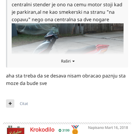
centralni stender je ono na cemu motor stoji kad
je parkiran,al ne kao smekerski na stranu "na
copavu" nego ona centralna sa dve nogare
Raširi
aha sta treba da se desava nisam obracao paznju sta
moze da bude sve
Citat
Napisano
Mart 16, 2018
Krokodilo
3199