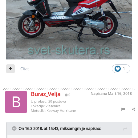
Citat
1
Buraz_Velja
Napisano
Mart 16, 2018
0
U prolazu, 30 postova
Lokacija:
Vlasenica
Motocikl:
Keeway Hurricane
On 16.3.2018. at 15:43,
miksamgm
je napisao: