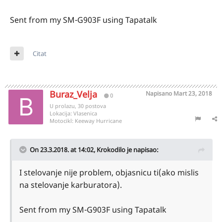
Sent from my SM-G903F using Tapatalk
Citat
Buraz_Velja
Napisano
Mart 23, 2018
0
U prolazu, 30 postova
Lokacija:
Vlasenica
Motocikl:
Keeway Hurricane
On 23.3.2018. at 14:02,
Krokodilo
je napisao:
I stelovanje nije problem, objasnicu ti(ako mislis
na stelovanje karburatora).
Sent from my SM-G903F using Tapatalk