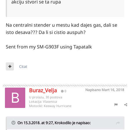
akciju stvori se ta rupa
Na centralni stender u mestu kad dajes gas, dali se
isto desava??? Da li si cistio auspuh?
Sent from my SM-G903F using Tapatalk
Citat
Buraz_Velja
Napisano
Mart 16, 2018
0
U prolazu, 30 postova
Lokacija:
Vlasenica
Motocikl:
Keeway Hurricane
On 15.3.2018. at 9:27,
Krokodilo
je napisao: