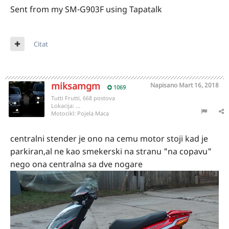
Sent from my SM-G903F using Tapatalk
Citat
miksamgm
Napisano
Mart 16, 2018
1069
Tutti Frutti, 668 postova
Lokacija:
...
Motocikl:
Pojela Maca
centralni stender je ono na cemu motor stoji kad je
parkiran,al ne kao smekerski na stranu "na copavu"
nego ona centralna sa dve nogare