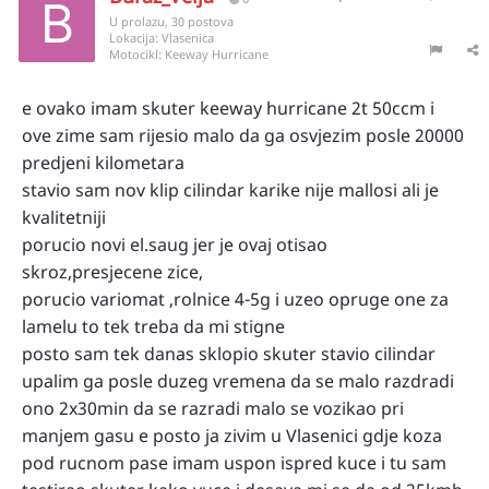
U prolazu, 30 postova
Lokacija:
Vlasenica
Motocikl:
Keeway Hurricane
e ovako imam skuter keeway hurricane 2t 50ccm i
ove zime sam rijesio malo da ga osvjezim posle 20000
predjeni kilometara
stavio sam nov klip cilindar karike nije mallosi ali je
kvalitetniji
porucio novi el.saug jer je ovaj otisao
skroz,presjecene zice,
porucio variomat ,rolnice 4-5g i uzeo opruge one za
lamelu to tek treba da mi stigne
posto sam tek danas sklopio skuter stavio cilindar
upalim ga posle duzeg vremena da se malo razdradi
ono 2x30min da se razradi malo se vozikao pri
manjem gasu e posto ja zivim u Vlasenici gdje koza
pod rucnom pase imam uspon ispred kuce i tu sam