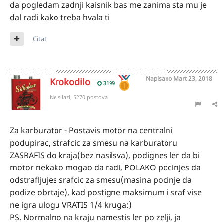
da pogledam zadnji kaisnik bas me zanima sta mu je
velikog federa MORA da se okrece zajedno sa
dal radi kako treba hvala ti
njom ako nije tako nije u redu(toliko mogu ovako
forumski)
Citat
Sent from my SM-G903F using Tapatalk
Napisano
Mart 23, 2018
Krokodilo
3199
Ne silazi, 5270 postova
Za karburator - Postavis motor na centralni
podupirac, strafcic za smesu na karburatoru
ZASRAFIS do kraja(bez nasilsva), podignes ler da bi
motor nekako mogao da radi, POLAKO pocinjes da
odstrafljujes srafcic za smesu(masina pocinje da
podize obrtaje), kad postigne maksimum i sraf vise
ne igra ulogu VRATIS 1/4 kruga:)
PS. Normalno na kraju namestis ler po zelji, ja