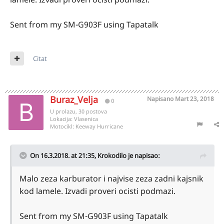
Sent from my SM-G903F using Tapatalk
Citat
Buraz_Velja
Napisano
Mart 23, 2018
0
U prolazu, 30 postova
Lokacija:
Vlasenica
Motocikl:
Keeway Hurricane
On 16.3.2018. at 21:35,
Krokodilo
je napisao:
Malo zeza karburator i najvise zeza zadni kajsnik
kod lamele. Izvadi proveri ocisti podmazi.
Sent from my SM-G903F using Tapatalk