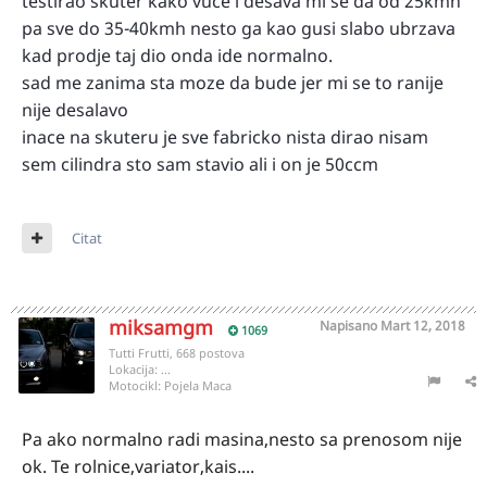
testirao skuter kako vuce i desava mi se da od 25kmh
pa sve do 35-40kmh nesto ga kao gusi slabo ubrzava
kad prodje taj dio onda ide normalno.
sad me zanima sta moze da bude jer mi se to ranije
nije desalavo
inace na skuteru je sve fabricko nista dirao nisam
sem cilindra sto sam stavio ali i on je 50ccm
Citat
miksamgm
Napisano
Mart 12, 2018
1069
Tutti Frutti, 668 postova
Lokacija:
...
Motocikl:
Pojela Maca
Pa ako normalno radi masina,nesto sa prenosom nije
ok. Te rolnice,variator,kais....