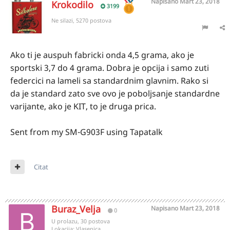
Napisano
Mart 23, 2018
Krokodilo
3199
Ne silazi, 5270 postova
Ako ti je auspuh fabricki onda 4,5 grama, ako je
sportski 3,7 do 4 grama. Dobra je opcija i samo zuti
federcici na lameli sa standardnim glavnim. Rako si
da je standard zato sve ovo je poboljsanje standardne
varijante, ako je KIT, to je druga prica.
Sent from my SM-G903F using Tapatalk
Citat
Buraz_Velja
Napisano
Mart 23, 2018
0
U prolazu, 30 postova
Lokacija:
Vlasenica