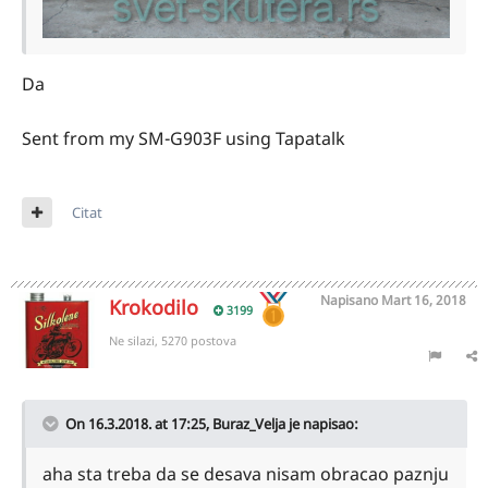
Da
Sent from my SM-G903F using Tapatalk
Citat
Napisano
Mart 16, 2018
Krokodilo
3199
Ne silazi, 5270 postova
On 16.3.2018. at 17:25,
Buraz_Velja
je napisao:
aha sta treba da se desava nisam obracao paznju