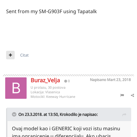
Sent from my SM-G903F using Tapatalk
Citat
Buraz_Velja
Napisano
Mart 23, 2018
0
U prolazu, 30 postova
Lokacija:
Vlasenica
Motocikl:
Keeway Hurricane
On 23.3.2018. at 13:50,
Krokodilo
je napisao:
Ovaj model kao i GENERIC koji vozi istu masinu
ima ogranicenje u diferencijalu. Ako ubacis