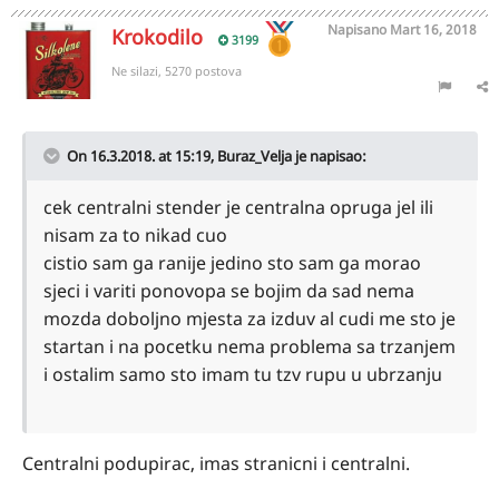
Napisano
Mart 16, 2018
Krokodilo
3199
Ne silazi, 5270 postova
On 16.3.2018. at 15:19,
Buraz_Velja
je napisao:
cek centralni stender je centralna opruga jel ili
nisam za to nikad cuo
cistio sam ga ranije jedino sto sam ga morao
sjeci i variti ponovopa se bojim da sad nema
mozda doboljno mjesta za izduv al cudi me sto je
startan i na pocetku nema problema sa trzanjem
i ostalim samo sto imam tu tzv rupu u ubrzanju
Centralni podupirac, imas stranicni i centralni.