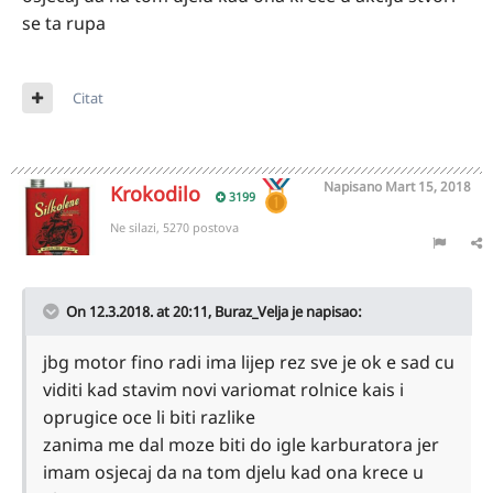
se ta rupa
Citat
Napisano
Mart 15, 2018
Krokodilo
3199
Ne silazi, 5270 postova
On 12.3.2018. at 20:11,
Buraz_Velja
je napisao:
jbg motor fino radi ima lijep rez sve je ok e sad cu
viditi kad stavim novi variomat rolnice kais i
oprugice oce li biti razlike
zanima me dal moze biti do igle karburatora jer
imam osjecaj da na tom djelu kad ona krece u