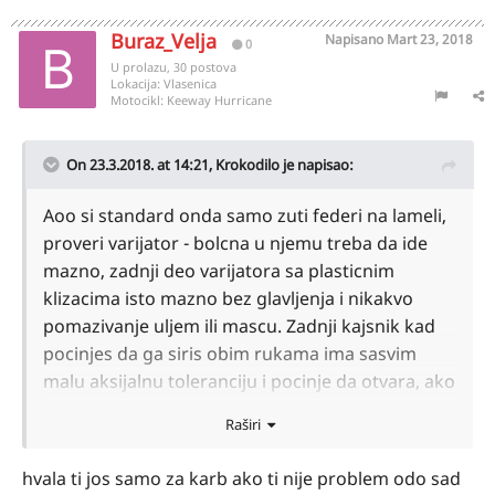
Buraz_Velja
Napisano
Mart 23, 2018
0
U prolazu, 30 postova
Lokacija:
Vlasenica
Motocikl:
Keeway Hurricane
On 23.3.2018. at 14:21,
Krokodilo
je napisao:
Aoo si standard onda samo zuti federi na lameli,
proveri varijator - bolcna u njemu treba da ide
mazno, zadnji deo varijatora sa plasticnim
klizacima isto mazno bez glavljenja i nikakvo
pomazivanje uljem ili mascu. Zadnji kajsnik kad
pocinjes da ga siris obim rukama ima sasvim
malu aksijalnu toleranciju i pocinje da otvara, ako
posle te tolerancije osetis zub koji zapinje to nije
Raširi
OK. Kad otvori, probaj da igras prstima leva
desna - proveravas radijalno, ako osecas KLAP,
hvala ti jos samo za karb ako ti nije problem odo sad
KLAP to nije u redu. Kad kajsnica otvara, podloga