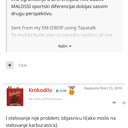
MALOSSI sportski diferencijal dobijas sasvim
drugu perspektivu.
Sent from my SM-G903F using Tapatalk
To možda bude plan za narednu godinu ali ove
sam već dosta uložio
Raširi
Novi cilindar
Klip
Karike
Citat
Variomat
Kaiš
Električni saug
Napisano
Mart 23, 2018
Krokodilo
3199
Lezajeve u diferencijalu SKF
I još moram akumulator uzeti.
Ne silazi, 5270 postova
Još da mi je da ga nastelujem i stavim nove
rolnice od 4,5g i te žute federcice ili oprugu žutu
I stelovanje nije problem, objasnicu ti(ako mislis na
a bijele federcice to još morm da vidim šta je
stelovanje karburatora).
bolje ili ako ti već radiš to da mi kažeš šta je bolje