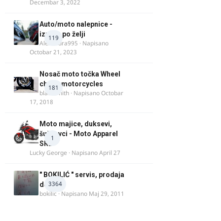
Decembar 3, 2022
Auto/moto nalepnice -
izrada po želji
119
Alexandra995
· Napisano
Octobar 21, 2023
Nosač moto točka Wheel
chock motorcycles
181
blacksmith
· Napisano
Octobar
17, 2018
Moto majice, duksevi,
šuškavci - Moto Apparel
1
SRB
Lucky George
· Napisano
April 27
" BOKILIĆ " servis, prodaja
3364
delova
bokilic
· Napisano
Maj 29, 2011