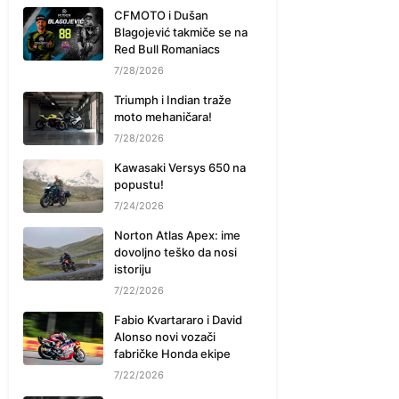
CFMOTO i Dušan
Blagojević takmiče se na
Red Bull Romaniacs
7/28/2026
Triumph i Indian traže
moto mehaničara!
7/28/2026
Kawasaki Versys 650 na
popustu!
7/24/2026
Norton Atlas Apex: ime
dovoljno teško da nosi
istoriju
7/22/2026
Fabio Kvartararo i David
Alonso novi vozači
fabričke Honda ekipe
7/22/2026