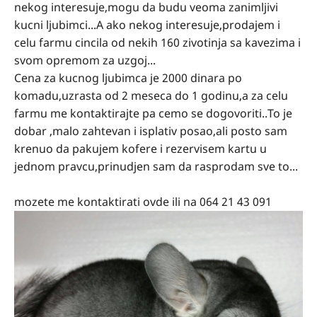
nekog interesuje,mogu da budu veoma zanimljivi
kucni ljubimci...A ako nekog interesuje,prodajem i
celu farmu cincila od nekih 160 zivotinja sa kavezima i
svom opremom za uzgoj...
Cena za kucnog ljubimca je 2000 dinara po
komadu,uzrasta od 2 meseca do 1 godinu,a za celu
farmu me kontaktirajte pa cemo se dogovoriti..To je
dobar ,malo zahtevan i isplativ posao,ali posto sam
krenuo da pakujem kofere i rezervisem kartu u
jednom pravcu,prinudjen sam da rasprodam sve to...
mozete me kontaktirati ovde ili na 064 21 43 091