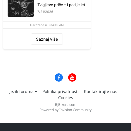
Tvigijeve priče – I pad je let
7/21/2026
Osveženo u 8:34:49 AM
Saznaj više
Jezik foruma
Politika privatnosti
Kontaktirajte nas
Cookies
BJBikers.com
Powered by Invision Community