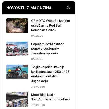
NOVOSTI IZ MAGAZINA
CFMOTO West Balkan tim
uspešan na Red Bull
Romaniacs 2026
8/7/2026
Popularni SYM skuteri
ponovo dostupni –
Trenutna isporuka
8/7/2026
Tvigijeve priče: kako je
kvalitetna Jawa 250 и 175
enduro “zalutala” u
Jugoslaviju
7/30/2026
Moto Bike Kać –
Saopštenje o Ipone uljima
7/30/2026