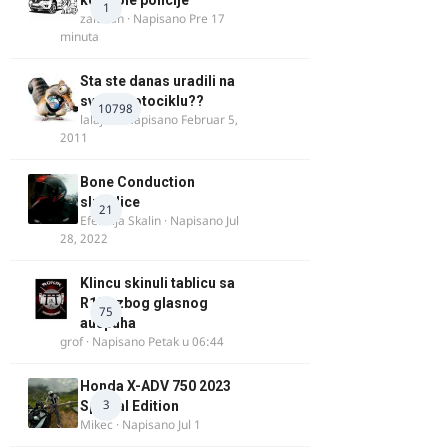
kontrole policije
1
zaludan
· Napisano
Pre 17
minuta
Sta ste danas uradili na
svom motociklu??
10798
lalajko
· Napisano
Februar 5,
2011
Bone Conduction
slusalice
21
Efendija Skalin
· Napisano
Jul
28, 2022
Klincu skinuli tablicu sa
R125 zbog glasnog
75
auspuha
grof
· Napisano
Petak u 06:44
Honda X-ADV 750 2023
3
Special Edition
Mikec
· Napisano
Jul 1