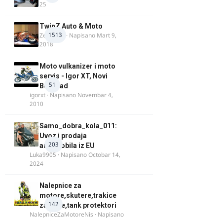
25
TwinZ Auto & Moto
1513
Zeljkamp
· Napisano
Mart 9,
2018
Moto vulkanizer i moto
servis - Igor XT, Novi
51
Beograd
igorxt
· Napisano
Novembar 4,
2010
Samo_dobra_kola_011:
Uvoz i prodaja
203
automobila iz EU
Luka9905
· Napisano
Octobar 14,
2024
Nalepnice za
motore,skutere,trakice
142
za felne,tank protektori
NalepniceZaMotoreNis
· Napisano