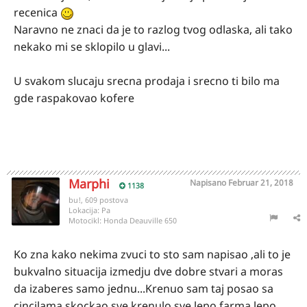
recenica
Naravno ne znaci da je to razlog tvog odlaska, ali tako
nekako mi se sklopilo u glavi...
U svakom slucaju srecna prodaja i srecno ti bilo ma
gde raspakovao kofere
Marphi
Napisano
Februar 21, 2018
1138
bu!, 609 postova
Lokacija:
Pa
Motocikl:
Honda Deauville 650
Ko zna kako nekima zvuci to sto sam napisao ,ali to je
bukvalno situacija izmedju dve dobre stvari a moras
da izaberes samo jednu...Krenuo sam taj posao sa
cincilama,skockao sve,krenulo sve lepo,farma lepo