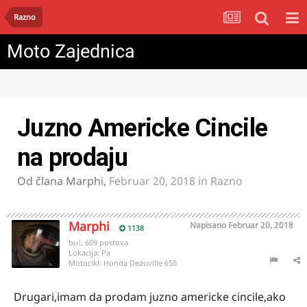
Razno
Moto Zajednica
Juzno Americke Cincile
na prodaju
Od člana
Marphi
,
Februar 20, 2018
in
Razno
Marphi
Napisano
Februar 20, 2018
1138
bu!, 609 postova
Lokacija:
Pa
Motocikl:
Honda Deauville 650
Drugari,imam da prodam juzno americke cincile,ako