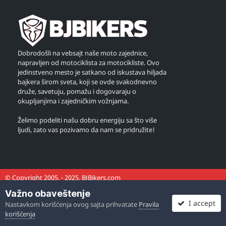
Dobrodošli na vebsajt naše moto zajednice,
napravljen od motociklista za motocikliste. Ovo
jedinstveno mesto je satkano od iskustava hiljada
bajkera širom sveta, koji se ovde svakodnevno
druže, savetuju, pomažu i dogovaraju o
okupljanjima i zajedničkim vožnjama.
Želimo podeliti našu dobru energiju sa što više
ljudi, zato vas pozivamo da nam se pridružite!
© Copyright 2005. - 2025. BJBikers.com
Važno obaveštenje
I accept
Nastavkom korišćenja ovog sajta prihvatate
Pravila
korišćenja