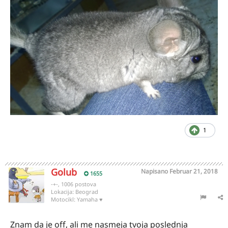
1
Golub
Napisano
Februar 21, 2018
1655
-+-, 1006 postova
Lokacija:
Beograd
Motocikl:
Yamaha ♥
Znam da je off, ali me nasmeja tvoja poslednja