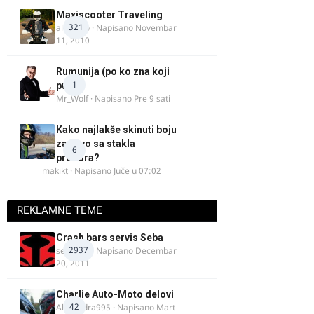
Maxiscooter Traveling
321
alexanto
· Napisano
Novembar
11, 2010
Rumunija (po ko zna koji
1
put)
Mr_Wolf
· Napisano
Pre 9 sati
Kako najlakše skinuti boju
za drvo sa stakla
6
prozora?
makikt
· Napisano
Juče u 07:02
REKLAMNE TEME
Crash bars servis Seba
2937
seba011
· Napisano
Decembar
20, 2011
Charlie Auto-Moto delovi
42
Alexandra995
· Napisano
Mart