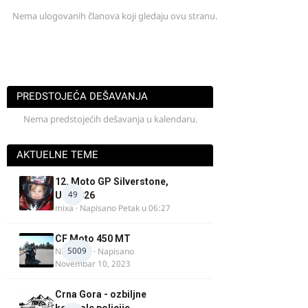
Nema ulogovanih članova koji gledaju ovu stranu.
PREDSTOJEĆA DEŠAVANJA
Nema predstojećih dešavanja u kalendaru.
AKTUELNE TEME
12. Moto GP Silverstone,
49
UK, 2026
mixa
· Napisano
Petak u 06:27
CF Moto 450 MT
5009
NIKOLA 1
· Napisano
Novembar 10, 2023
Crna Gora - ozbiljne