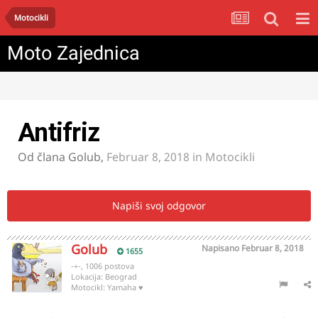
Motocikli
Moto Zajednica
Antifriz
Od člana
Golub
,
Februar 8, 2018
in
Motocikli
Napiši svoj odgovor
Golub
Napisano
Februar 8, 2018
1655
-+-, 1006 postova
Lokacija:
Beograd
Motocikl:
Yamaha ♥