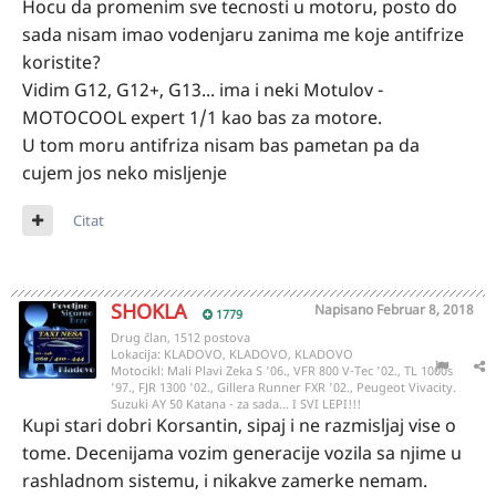
Hocu da promenim sve tecnosti u motoru, posto do
sada nisam imao vodenjaru zanima me koje antifrize
koristite?
Vidim G12, G12+, G13... ima i neki Motulov -
MOTOCOOL expert 1/1 kao bas za motore.
U tom moru antifriza nisam bas pametan pa da
cujem jos neko misljenje
Citat
SHOKLA
Napisano
Februar 8, 2018
1779
Drug član, 1512 postova
Lokacija:
KLADOVO, KLADOVO, KLADOVO
Motocikl:
Mali Plavi Zeka S '06., VFR 800 V-Tec '02., TL 1000s
'97., FJR 1300 '02., Gillera Runner FXR '02., Peugeot Vivacity.
Suzuki AY 50 Katana - za sada... I SVI LEPI!!!
Kupi stari dobri Korsantin, sipaj i ne razmisljaj vise o
tome. Decenijama vozim generacije vozila sa njime u
rashladnom sistemu, i nikakve zamerke nemam.