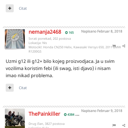
Citat
nemanja2468
Napisano
Februar 8, 2018
165
Svrati ponekad, 202 postova
Lokacija:
Nis
Motocikl:
Honda CN250 Helix, Kawasaki Versys 650, 2011 BMW
R1200GS
Uzmi g12 ili g12+ bilo kojeg proizvodjaca. Ja u svim
vozilima koristim febi (ili swag, isti djavo) i nisam
imao nikad problema.
Citat
Napisano
Februar 9, 2018
ThePainkiller
4384
Drug član, 3827 postova
Lokacija:
Kula