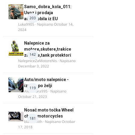
Samo_dobra_kola_011:
Uvoz i prodaja
203
automobila iz EU
Luka9905
· Napisano
Octobar 14,
2024
Nalepnice za
motore,skutere,trakice
142
za felne,tank protektori
NalepniceZaMotoreNis
· Napisano
Decembar 3, 2022
Auto/moto nalepnice -
izrada po želji
119
Alexandra995
· Napisano
Octobar 21, 2023
Nosač moto točka Wheel
chock motorcycles
181
blacksmith
· Napisano
Octobar
17, 2018