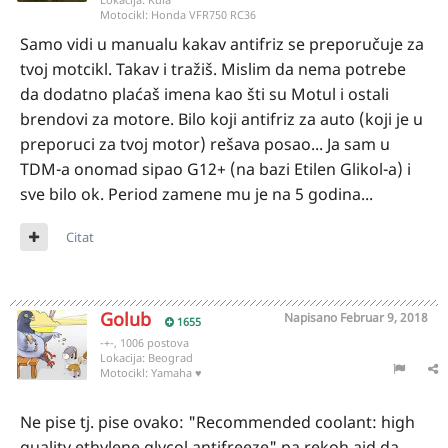
Motocikl:
Honda VFR750 RC36
Samo vidi u manualu kakav antifriz se preporučuje za
tvoj motcikl. Takav i tražiš. Mislim da nema potrebe
da dodatno plaćaš imena kao šti su Motul i ostali
brendovi za motore. Bilo koji antifriz za auto (koji je u
preporuci za tvoj motor) rešava posao... Ja sam u
TDM-a onomad sipao G12+ (na bazi Etilen Glikol-a) i
sve bilo ok. Period zamene mu je na 5 godina...
Citat
Golub
Napisano
Februar 9, 2018
1655
-+-, 1006 postova
Lokacija:
Beograd
Motocikl:
Yamaha ♥
Ne pise tj. pise ovako: "Recommended coolant: high
quality ethylene glycol antifreeze" pa rekoh ajd da