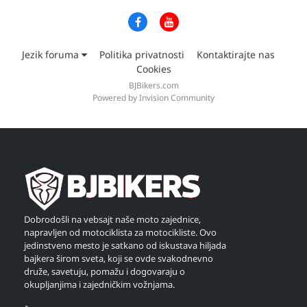
Jezik foruma
Politika privatnosti
Kontaktirajte nas
Cookies
BJBikers.com
Powered by Invision Community
Dobrodošli na vebsajt naše moto zajednice,
napravljen od motociklista za motocikliste. Ovo
jedinstveno mesto je satkano od iskustava hiljada
bajkera širom sveta, koji se ovde svakodnevno
druže, savetuju, pomažu i dogovaraju o
okupljanjima i zajedničkim vožnjama.