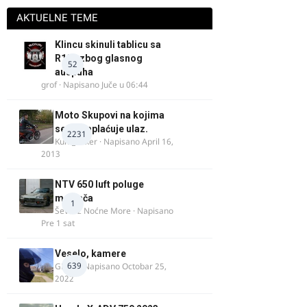
AKTUELNE TEME
Klincu skinuli tablicu sa
R125 zbog glasnog
52
auspuha
grof
· Napisano
Juče u 06:44
Moto Skupovi na kojima
se ne naplaćuje ulaz.
2231
Kum_Mixer
· Napisano
April 16,
2013
NTV 650 luft poluge
menjača
1
Ševa iz Noćne More
· Napisano
Pre 1 sat
Veselo, kamere
639
GR 46
· Napisano
Octobar 25,
2022