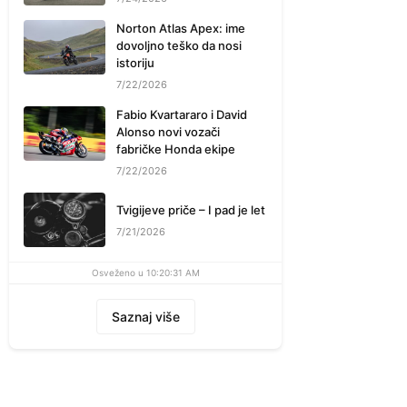
Norton Atlas Apex: ime
dovoljno teško da nosi
istoriju
7/22/2026
Fabio Kvartararo i David
Alonso novi vozači
fabričke Honda ekipe
7/22/2026
Tvigijeve priče – I pad je let
7/21/2026
Osveženo u 10:20:31 AM
Saznaj više