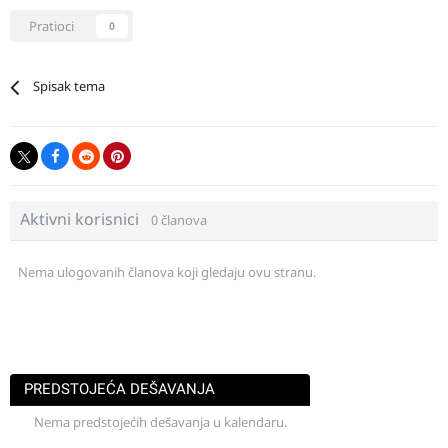
Pratioci
0
Spisak tema
Aktivni korisnici
0 članova
Nema ulogovanih članova koji gledaju ovu stranu.
PREDSTOJEĆA DEŠAVANJA
Nema predstojećih dešavanja u kalendaru.