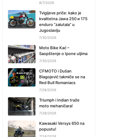
8/7/2026
Tvigijeve priče: kako je
kvalitetna Jawa 250 и 175
enduro “zalutala” u
Jugoslaviju
7/30/2026
Moto Bike Kać –
Saopštenje o Ipone uljima
7/30/2026
CFMOTO i Dušan
Blagojević takmiče se na
Red Bull Romaniacs
7/28/2026
Triumph i Indian traže
moto mehaničara!
7/28/2026
Kawasaki Versys 650 na
popustu!
7/24/2026