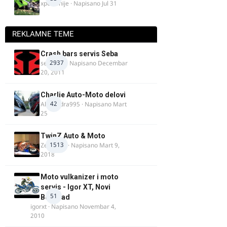
xpetronije
· Napisano
Jul 31
REKLAMNE TEME
Crash bars servis Seba
2937
seba011
· Napisano
Decembar
20, 2011
Charlie Auto-Moto delovi
42
Alexandra995
· Napisano
Mart
25
TwinZ Auto & Moto
1513
Zeljkamp
· Napisano
Mart 9,
2018
Moto vulkanizer i moto
servis - Igor XT, Novi
51
Beograd
igorxt
· Napisano
Novembar 4,
2010