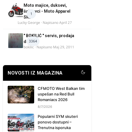
Moto majice, duksevi,
šuškavci - Moto Apparel
1
SRB
Lucky George
· Napisano
April 27
" BOKILIĆ " servis, prodaja
3364
delova
bokilic
· Napisano
Maj 29, 2011
NOVOSTI IZ MAGAZINA
CFMOTO West Balkan tim
uspešan na Red Bull
Romaniacs 2026
8/7/2026
Popularni SYM skuteri
ponovo dostupni –
Trenutna isporuka