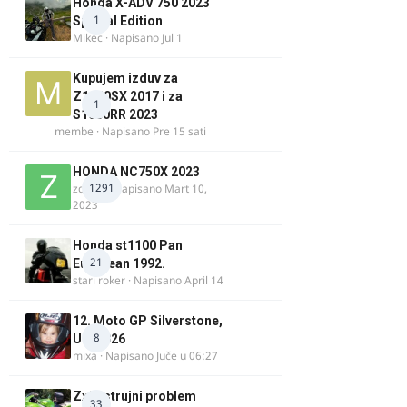
Honda X-ADV 750 2023
1
Special Edition
Mikec
· Napisano
Jul 1
Kupujem izduv za
Z1000SX 2017 i za
1
S1000RR 2023
membe
· Napisano
Pre 15 sati
HONDA NC750X 2023
1291
zdelija
· Napisano
Mart 10,
2023
Honda st1100 Pan
21
European 1992.
stari roker
· Napisano
April 14
12. Moto GP Silverstone,
8
UK, 2026
mixa
· Napisano
Juče u 06:27
Zx9r strujni problem
33