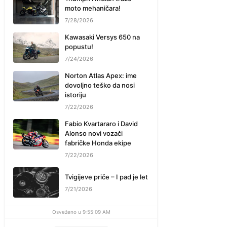
moto mehaničara!
7/28/2026
Kawasaki Versys 650 na
popustu!
7/24/2026
Norton Atlas Apex: ime
dovoljno teško da nosi
istoriju
7/22/2026
Fabio Kvartararo i David
Alonso novi vozači
fabričke Honda ekipe
7/22/2026
Tvigijeve priče – I pad je let
7/21/2026
Osveženo u 9:55:09 AM