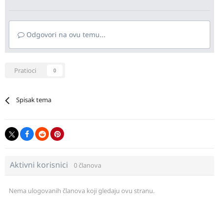
Odgovori na ovu temu...
Pratioci
0
Spisak tema
Aktivni korisnici
0 članova
Nema ulogovanih članova koji gledaju ovu stranu.