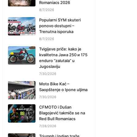
Romaniacs 2026
8/7/2026
Popularni SYM skuteri
ponovo dostupni –
Trenutna isporuka
8/7/2026
Tvigijeve priče: kako je
kvalitetna Jawa 250 и 175
enduro “zalutala” u
Jugoslaviju
7/30/2026
Moto Bike Kać –
Saopštenje o Ipone uljima
7/30/2026
CFMOTO i Dušan
Blagojević takmiče se na
Red Bull Romaniacs
7/28/2026
Triumph i Indian traže