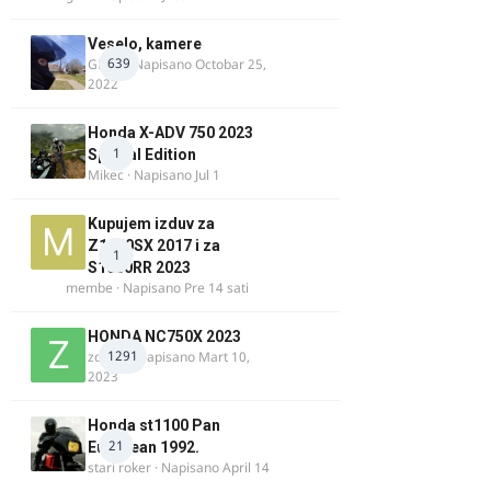
Veselo, kamere
639
GR 46
· Napisano
Octobar 25,
2022
Honda X-ADV 750 2023
1
Special Edition
Mikec
· Napisano
Jul 1
Kupujem izduv za
Z1000SX 2017 i za
1
S1000RR 2023
membe
· Napisano
Pre 14 sati
HONDA NC750X 2023
1291
zdelija
· Napisano
Mart 10,
2023
Honda st1100 Pan
21
European 1992.
stari roker
· Napisano
April 14