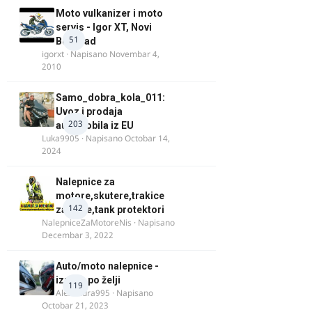
Moto vulkanizer i moto
servis - Igor XT, Novi
51
Beograd
igorxt
· Napisano
Novembar 4,
2010
Samo_dobra_kola_011:
Uvoz i prodaja
203
automobila iz EU
Luka9905
· Napisano
Octobar 14,
2024
Nalepnice za
motore,skutere,trakice
142
za felne,tank protektori
NalepniceZaMotoreNis
· Napisano
Decembar 3, 2022
Auto/moto nalepnice -
izrada po želji
119
Alexandra995
· Napisano
Octobar 21, 2023