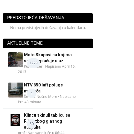
PREDSTOJEĆA DEŠAVANJA
Nema predstojećih dešavanja u kalendaru.
AKTUELNE TEME
Moto Skupovi na kojima
se ne naplaćuje ulaz.
2229
Kum_Mixer
· Napisano
April 16,
2013
NTV 650 luft poluge
menjača
1
Ševa iz Noćne More
· Napisano
Pre 43 minuta
Klincu skinuli tablicu sa
R125 zbog glasnog
50
auspuha
grof
· Napisano
Juče u 06:44