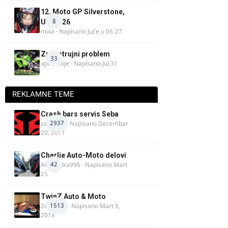
12. Moto GP Silverstone,
8
UK, 2026
mixa
· Napisano
Juče u 06:27
Zx9r strujni problem
33
xpetronije
· Napisano
Jul 31
REKLAMNE TEME
Crash bars servis Seba
2937
seba011
· Napisano
Decembar
20, 2011
Charlie Auto-Moto delovi
42
Alexandra995
· Napisano
Mart
25
TwinZ Auto & Moto
1513
Zeljkamp
· Napisano
Mart 9,
2018