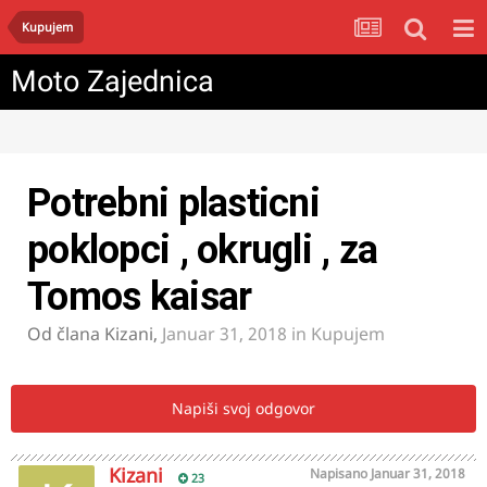
Kupujem
Moto Zajednica
Potrebni plasticni
poklopci , okrugli , za
Tomos kaisar
Od člana
Kizani
,
Januar 31, 2018
in
Kupujem
Napiši svoj odgovor
Kizani
Napisano
Januar 31, 2018
23