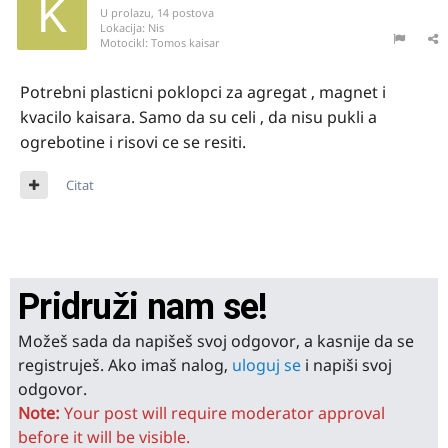
U prolazu, 14 postova
Lokacija:
Nis
Motocikl:
Tomos kaisar
Potrebni plasticni poklopci za agregat , magnet i
kvacilo kaisara. Samo da su celi , da nisu pukli a
ogrebotine i risovi ce se resiti.
Citat
Pridruži nam se!
Možeš sada da napišeš svoj odgovor, a kasnije da se
registruješ. Ako imaš nalog,
uloguj se
i napiši svoj
odgovor.
Note:
Your post will require moderator approval
before it will be visible.