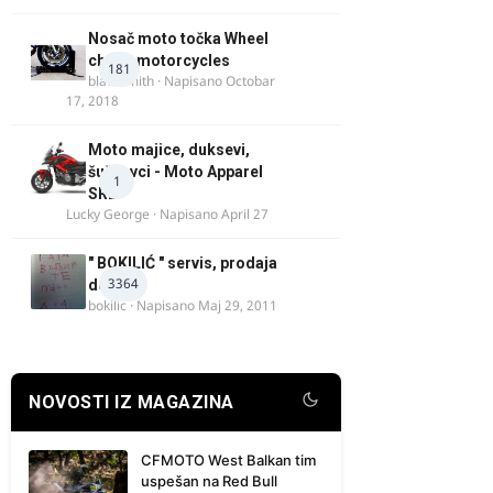
Nosač moto točka Wheel
chock motorcycles
181
blacksmith
· Napisano
Octobar
17, 2018
Moto majice, duksevi,
šuškavci - Moto Apparel
1
SRB
Lucky George
· Napisano
April 27
" BOKILIĆ " servis, prodaja
3364
delova
bokilic
· Napisano
Maj 29, 2011
NOVOSTI IZ MAGAZINA
CFMOTO West Balkan tim
uspešan na Red Bull