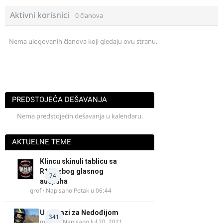
Aktivni korisnici
0 članova
Nema ulogovanih članova koji gledaju ovu stranu.
PREDSTOJEĆA DEŠAVANJA
Nema predstojećih dešavanja u kalendaru.
AKTUELNE TEME
Klincu skinuli tablicu sa
R125 zbog glasnog
74
auspuha
grof
· Napisano
Petak u 06:44
U potrazi za Nedođijom
341
makikt
· Napisano
Jul 20, 2021