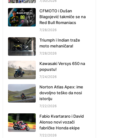
7/30/2026
CFMOTO i Dušan
Blagojević takmiče se na
Red Bull Romaniacs
7/28/2026
Triumph i Indian traže
moto mehaničara!
7/28/2026
Kawasaki Versys 650 na
popustu!
7/24/2026
Norton Atlas Apex: ime
dovoljno teško da nosi
istoriju
7/22/2026
Fabio Kvartararo i David
Alonso novi vozači
fabričke Honda ekipe
7/22/2026