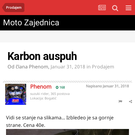
Prodajem
Moto Zajednica
Karbon auspuh
Od člana
Phenom
,
Januar 31, 2018
in
Prodajem
Phenom
Napisano
Januar 31, 2018
168
suzuki rider, 365 postova
Lokacija:
Bogatić
Vidi se stanje na slikama... Izbledeo je sa gornje
strane. Cena 40e.