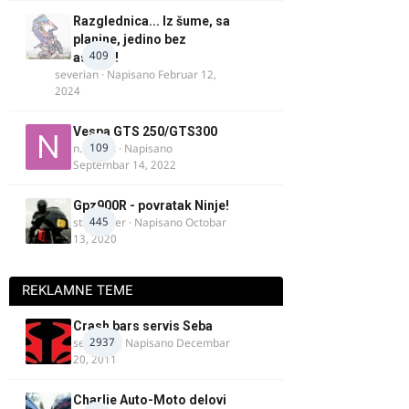
Razglednica... Iz šume, sa
planine, jedino bez
409
asfalta!
severian
· Napisano
Februar 12,
2024
Vespa GTS 250/GTS300
109
n.martin
· Napisano
Septembar 14, 2022
Gpz900R - povratak Ninje!
445
stari roker
· Napisano
Octobar
13, 2020
REKLAMNE TEME
Crash bars servis Seba
2937
seba011
· Napisano
Decembar
20, 2011
Charlie Auto-Moto delovi