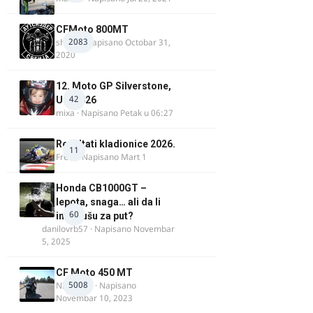
CFMoto 800MT
2083
shlem
· Napisano
Octobar 31,
2020
12. Moto GP Silverstone,
42
UK, 2026
mixa
· Napisano
Petak u 06:27
Rezultati kladionice 2026.
11
Fredi
· Napisano
Mart 1
Honda CB1000GT –
lepota, snaga… ali da li
60
ima dušu za put?
danilovrb57
· Napisano
Novembar
5, 2025
CF Moto 450 MT
5008
NIKOLA 1
· Napisano
Novembar 10, 2023