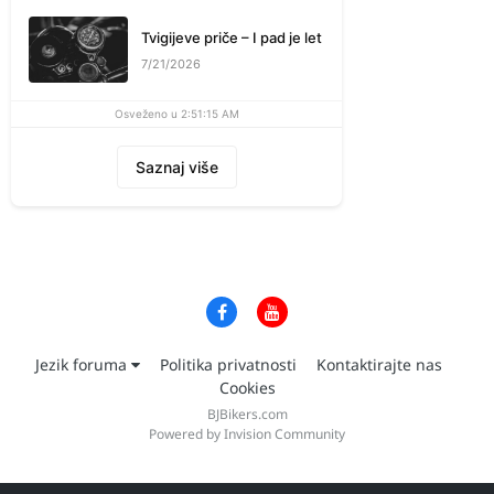
Tvigijeve priče – I pad je let
7/21/2026
Osveženo u 2:51:15 AM
Saznaj više
Jezik foruma
Politika privatnosti
Kontaktirajte nas
Cookies
BJBikers.com
Powered by Invision Community