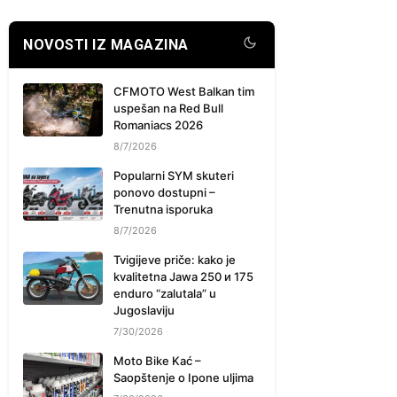
NOVOSTI IZ MAGAZINA
CFMOTO West Balkan tim
uspešan na Red Bull
Romaniacs 2026
8/7/2026
Popularni SYM skuteri
ponovo dostupni –
Trenutna isporuka
8/7/2026
Tvigijeve priče: kako je
kvalitetna Jawa 250 и 175
enduro “zalutala” u
Jugoslaviju
7/30/2026
Moto Bike Kać –
Saopštenje o Ipone uljima