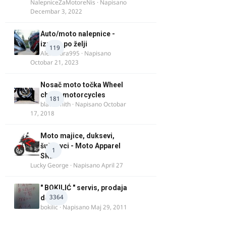
NalepniceZaMotoreNis
· Napisano
Decembar 3, 2022
Auto/moto nalepnice -
izrada po želji
119
Alexandra995
· Napisano
Octobar 21, 2023
Nosač moto točka Wheel
chock motorcycles
181
blacksmith
· Napisano
Octobar
17, 2018
Moto majice, duksevi,
šuškavci - Moto Apparel
1
SRB
Lucky George
· Napisano
April 27
" BOKILIĆ " servis, prodaja
3364
delova
bokilic
· Napisano
Maj 29, 2011