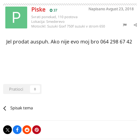
Piske
Napisano
Avgust 23, 2018
37
Svrati ponekad, 110 postova
Lokacija:
Smederevo
Motocikl:
Suzuki Gsxf 750f suzuki v strom 650
Jel prodat auspuh. Ako nije evo moj bro 064 298 67 42
Pratioci
0
Spisak tema