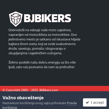
Dobrodošli na vebsajt naše moto zajednice,
napravljen od motociklista za motocikliste. Ovo
jedinstveno mesto je satkano od iskustava hiljada
bajkera širom sveta, koji se ovde svakodnevno
druže, savetuju, pomažu i dogovaraju o
okupljanjima i zajedničkim vožnjama.
Želimo podeliti našu dobru energiju sa što više
ljudi, zato vas pozivamo da nam se pridružite!
© Copyright 2005. - 2025. BJBikers.com
Važno obaveštenje
I accept
Nastavkom korišćenja ovog sajta prihvatate
Pravila
korišćenja