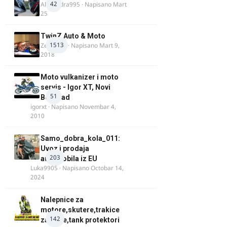
42
Alexandra995
· Napisano
Mart
25
TwinZ Auto & Moto
1513
Zeljkamp
· Napisano
Mart 9,
2018
Moto vulkanizer i moto
servis - Igor XT, Novi
51
Beograd
igorxt
· Napisano
Novembar 4,
2010
Samo_dobra_kola_011:
Uvoz i prodaja
203
automobila iz EU
Luka9905
· Napisano
Octobar 14,
2024
Nalepnice za
motore,skutere,trakice
142
za felne,tank protektori