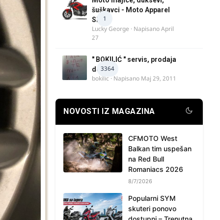
šuškavci - Moto Apparel
1
SRB
Lucky George
· Napisano
April
27
" BOKILIĆ " servis, prodaja
3364
delova
bokilic
· Napisano
Maj 29, 2011
NOVOSTI IZ MAGAZINA
CFMOTO West
Balkan tim uspešan
na Red Bull
Romaniacs 2026
8/7/2026
Popularni SYM
skuteri ponovo
dostupni – Trenutna