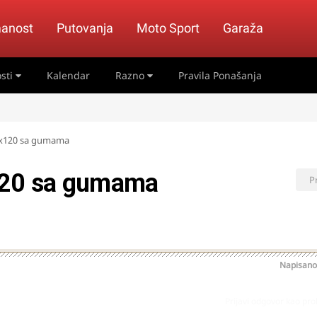
anost
Putovanja
Moto Sport
Garaža
sti
Kalendar
Razno
Pravila Ponašanja
 5x120 sa gumama
120 sa gumama
P
Napisan
Prijavi odgovor kao pr