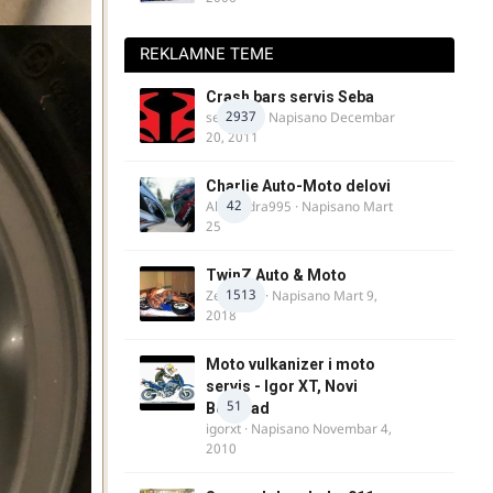
REKLAMNE TEME
Crash bars servis Seba
2937
seba011
· Napisano
Decembar
20, 2011
Charlie Auto-Moto delovi
42
Alexandra995
· Napisano
Mart
25
TwinZ Auto & Moto
1513
Zeljkamp
· Napisano
Mart 9,
2018
Moto vulkanizer i moto
servis - Igor XT, Novi
51
Beograd
igorxt
· Napisano
Novembar 4,
2010