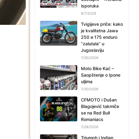
isporuka
8/7/2026
Tvigijeve priče: kako
je kvalitetna Jawa
250 и 175 enduro
“zalutala” u
Jugoslaviju
7/30/2026
Moto Bike Kać –
Saopštenje o Ipone
uljima
7/30/2026
CFMOTO i Dušan
Blagojević takmiče
se na Red Bull
Romaniacs
7/28/2026
Triumph i Indian