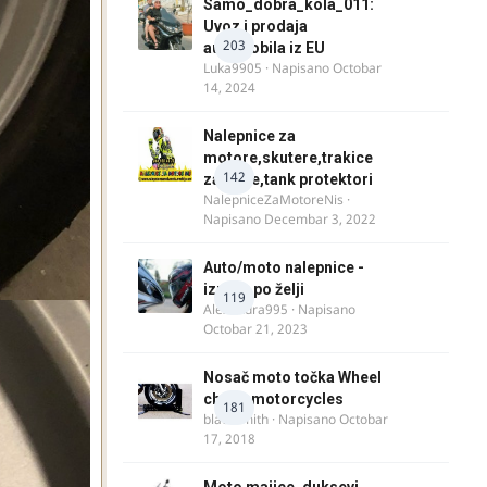
Samo_dobra_kola_011:
Uvoz i prodaja
203
automobila iz EU
Luka9905
· Napisano
Octobar
14, 2024
Nalepnice za
motore,skutere,trakice
142
za felne,tank protektori
NalepniceZaMotoreNis
·
Napisano
Decembar 3, 2022
Auto/moto nalepnice -
izrada po želji
119
Alexandra995
· Napisano
Octobar 21, 2023
Nosač moto točka Wheel
chock motorcycles
181
blacksmith
· Napisano
Octobar
17, 2018
Moto majice, duksevi,