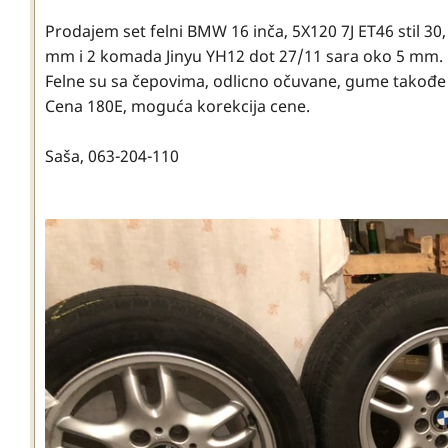
Prodajem set felni BMW 16 inča, 5X120 7J ET46 stil 3
mm i 2 komada Jinyu YH12 dot 27/11 sara oko 5 mm.
Felne su sa čepovima, odlicno očuvane, gume takođe
Cena 180E, moguća korekcija cene.
Saša, 063-204-110