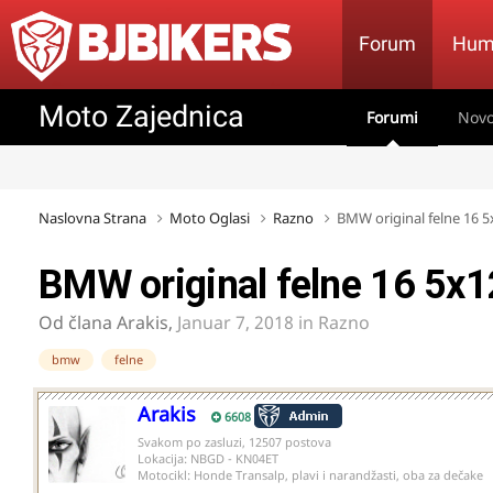
Forum
Hum
Moto Zajednica
Forumi
Novo
Naslovna Strana
Moto Oglasi
Razno
BMW original felne 16
BMW original felne 16 5x
Od člana
Arakis
,
Januar 7, 2018
in
Razno
bmw
felne
Arakis
6608
Svakom po zasluzi, 12507 postova
Lokacija:
NBGD - KN04ET
Motocikl:
Honde Transalp, plavi i narandžasti, oba za dečake