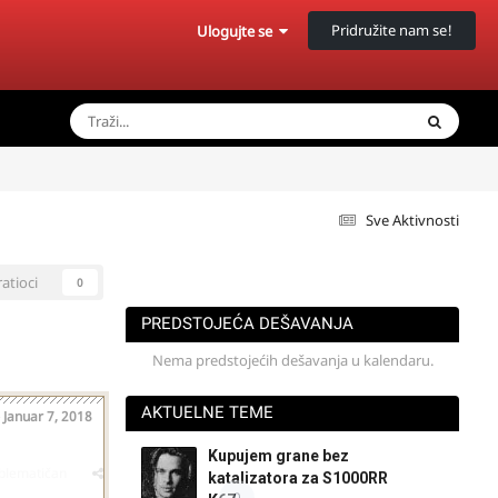
Pridružite nam se!
Ulogujte se
Sve Aktivnosti
ratioci
0
PREDSTOJEĆA DEŠAVANJA
Nema predstojećih dešavanja u kalendaru.
AKTUELNE TEME
o
Januar 7, 2018
Kupujem grane bez
oblematičan
katalizatora za S1000RR
0