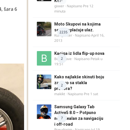
K67
gixxer
· Napisano
Pre 12
, šara 6
minuta
Moto Skupovi na kojima
se ne naplaćuje ulaz.
2235
Kum_Mixer
· Napisano
April 16,
2013
Kaciga iz lidla flip-up nova
2
Bor-i-slave
· Napisano
Petak u
19:51
Kako najlakše skinuti boju
za drvo sa stakla
2
prozora?
makikt
· Napisano
Pre 1 sat
Samsung Galaxy Tab
Active5 8.0 – Potpuno
7
nov, idealan za navigaciju
i off-road
Pseudonim
· Napisano
Jul 19