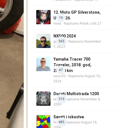
12. Moto GP Silverstone,
19
UK, 2026
mixa
· Napisano
Petak u 06:27
NX500 2024
565
godovic
· Napisano
Novembar
7, 2023
Yamaha Tracer 700
Traveler, 2018. god,
47
28.100 km
vasa.93
· Napisano
Avgust 10,
2024
Ducati Multistrada 1200
316
wulfy
· Napisano
Novembar 8,
2009
Saveti i iskustva
485
Najzli
· Napisano
Avgust 19,
2006