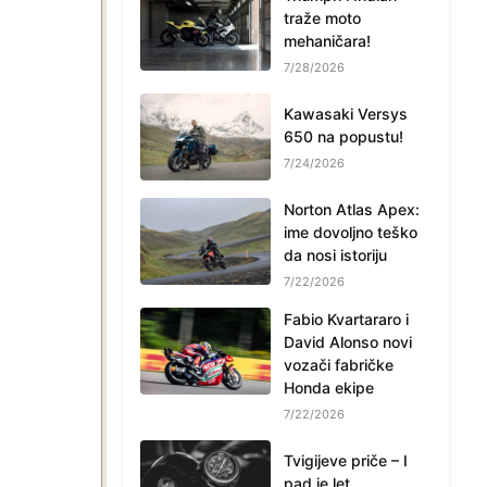
traže moto
mehaničara!
7/28/2026
Kawasaki Versys
650 na popustu!
7/24/2026
Norton Atlas Apex:
ime dovoljno teško
da nosi istoriju
7/22/2026
Fabio Kvartararo i
David Alonso novi
vozači fabričke
Honda ekipe
7/22/2026
Tvigijeve priče – I
pad je let