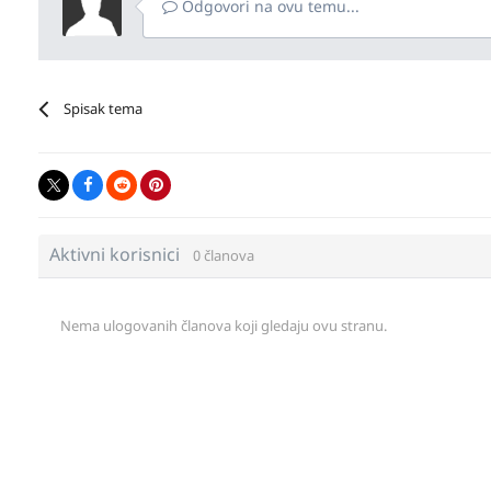
Odgovori na ovu temu...
Spisak tema
Aktivni korisnici
0 članova
Nema ulogovanih članova koji gledaju ovu stranu.