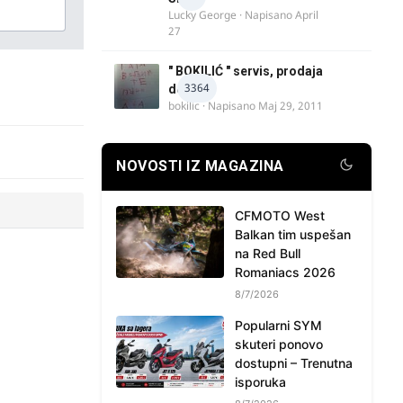
Lucky George
· Napisano
April
27
" BOKILIĆ " servis, prodaja
3364
delova
bokilic
· Napisano
Maj 29, 2011
NOVOSTI IZ MAGAZINA
CFMOTO West
Balkan tim uspešan
na Red Bull
Romaniacs 2026
8/7/2026
Popularni SYM
skuteri ponovo
dostupni – Trenutna
isporuka