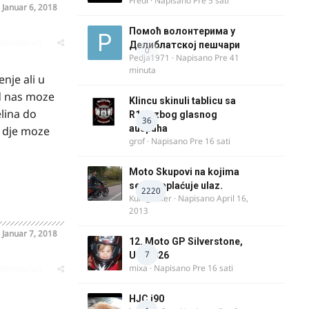
Fredi
· Napisano
Pre 5 sati
o
Januar 6, 2018
Помоћ волонтерима у
oblematičan
Делиблатској пешчари
0
Pedja1971
· Napisano
Pre 41
minuta
nje ali u
od nas moze
Klincu skinuli tablicu sa
elina do
R125 zbog glasnog
36
auspuha
i dje moze
grof
· Napisano
Pre 16 sati
Moto Skupovi na kojima
se ne naplaćuje ulaz.
2220
Kum_Mixer
· Napisano
April 16,
2013
o
Januar 7, 2018
12. Moto GP Silverstone,
7
UK, 2026
mixa
· Napisano
Pre 16 sati
oblematičan
HJC i90