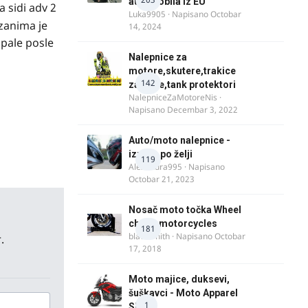
automobila iz EU
a sidi adv 2
Luka9905
· Napisano
Octobar
 zanima je
14, 2024
spale posle
Nalepnice za
motore,skutere,trakice
142
za felne,tank protektori
NalepniceZaMotoreNis
·
Napisano
Decembar 3, 2022
Auto/moto nalepnice -
izrada po želji
119
Alexandra995
· Napisano
Octobar 21, 2023
Nosač moto točka Wheel
chock motorcycles
181
blacksmith
· Napisano
Octobar
.
17, 2018
Moto majice, duksevi,
šuškavci - Moto Apparel
1
SRB