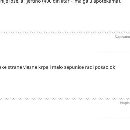
ije lose, a i jeftino (400 din litar - ima ga u apotekama).
Napisan
Prijavi odgovor kao pr
anjske strane vlazna krpa i malo sapunice radi posao ok
Napi
Prijavi odgovor kao pr