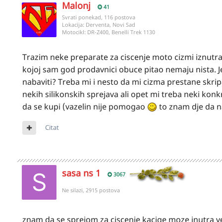
Malonj
41
Svrati ponekad, 116 postova
Lokacija:
Derventa, Novi Sad
Motocikl:
DR-Z400, Benelli Trek 1130
Trazim neke preparate za ciscenje moto cizmi iznutra (
kojoj sam god prodavnici obuce pitao nemaju nista. J
nabaviti? Treba mi i nesto da mi cizma prestane skrip
nekih silikonskih sprejava ali opet mi treba neki kon
da se kupi (vazelin nije pomogao
to znam dje da n
Citat
sasa ns 1
3067
Ne silazi, 2915 postova
znam da se sprejom za ciscenje kacige moze inutra v