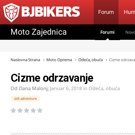
Forum
Hum
Moto Zajednica
Forumi
Novo
Naslovna Strana
Moto Oprema
Odeća, obuća
Cizme odrzava
Cizme odrzavanje
Od člana
Malonj
,
Januar 6, 2018
in
Odeća, obuća
sidi adventure