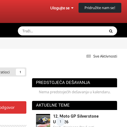
Pridružite nam se!
Ulogujte se
Sve Aktivnosti
ratioci
1
PREDSTOJEĆA DEŠAVANJA
Nema predstojećih dešavanja u kalendaru.
AKTUELNE TEME
 odgovor
12. Moto GP Silverstone
1
UK 2026