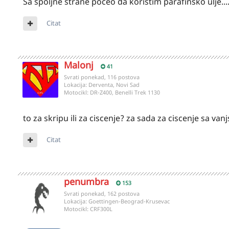
Sa spoljne strane poceo da koristim parafinsko ulje....n
Citat
Malonj
41
Svrati ponekad, 116 postova
Lokacija:
Derventa, Novi Sad
Motocikl:
DR-Z400, Benelli Trek 1130
to za skripu ili za ciscenje? za sada za ciscenje sa v
Citat
penumbra
153
Svrati ponekad, 162 postova
Lokacija:
Goettingen-Beograd-Krusevac
Motocikl:
CRF300L