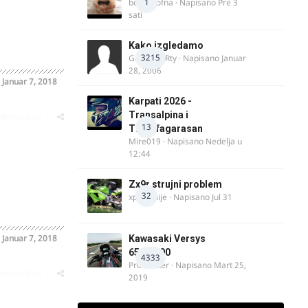
1
bobi_krofna
· Napisano
Pre 3
sati
Kako izgledamo
3215
Guest diRRty · Napisano
Januar
28, 2006
o
Januar 7, 2018
Karpati 2026 -
Transalpina i
oblematičan
13
Transfagarasan
Mire019
· Napisano
Nedelja u
12:44
Zx9r strujni problem
32
xpetronije
· Napisano
Jul 31
o
Januar 7, 2018
Kawasaki Versys
650/1000
4333
ProMaster
· Napisano
Mart 25,
oblematičan
2019