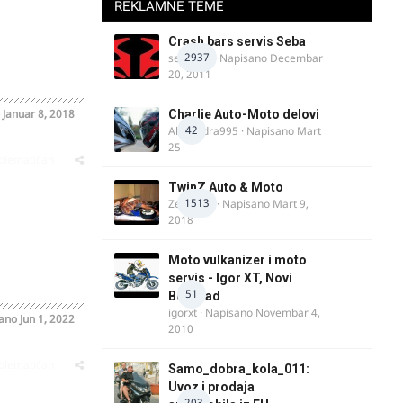
REKLAMNE TEME
Crash bars servis Seba
2937
seba011
· Napisano
Decembar
20, 2011
o
Januar 8, 2018
Charlie Auto-Moto delovi
42
Alexandra995
· Napisano
Mart
25
oblematičan
TwinZ Auto & Moto
1513
Zeljkamp
· Napisano
Mart 9,
2018
Moto vulkanizer i moto
servis - Igor XT, Novi
51
Beograd
igorxt
· Napisano
Novembar 4,
sano
Jun 1, 2022
2010
oblematičan
Samo_dobra_kola_011:
Uvoz i prodaja
203