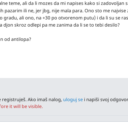
alne teme, ali da li mozes da mi napises kako si zadovoljan s
h pazarim ili ne, jer jbg, nije mala para. Ono sto me najvise
o gradu, ali ono, na +30 po otvorenom putu) i da li su se ra
 djon skroz odlepi pa me zanima da li se to tebi desilo?
on od antilopa?
 registruješ. Ako imaš nalog,
uloguj se
i napiši svoj odgovor
e it will be visible.