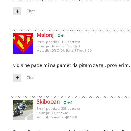
Citat
Malonj
41
Svrati ponekad, 116 postova
Lokacija:
Derventa, Novi Sad
Motocikl:
DR-Z400, Benelli Trek 1130
vidis ne pade mi na pamet da pitam za taj, provjerim. 
Citat
Skiboban
641
Svrati ponekad, 338 postova
Lokacija:
Obrenovac
Motocikl:
Yamaha FJR 1300