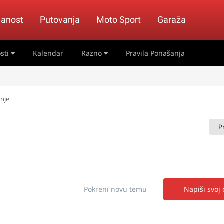
anost
Putovanja
Moto Sport
Garaža
sti
Kalendar
Razno
Pravila Ponašanja
nje
P
Pokreni novu temu
Napiši svoj