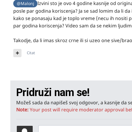
Izvini sto je ovo 4 godine kasnije od origin
@Malonj
posle par godina koriscenja? Ja se sad lomim da li da i
kako se ponasaju kad je toplo vreme (necu ih nositi p
par godina koriscenja? Video sam da se nekim ljudima
Takodje, da li imas skroz crne ili si uzeo one sive/bra
Citat
Pridruži nam se!
Možeš sada da napišeš svoj odgovor, a kasnije da se
Note:
Your post will require moderator approval befor