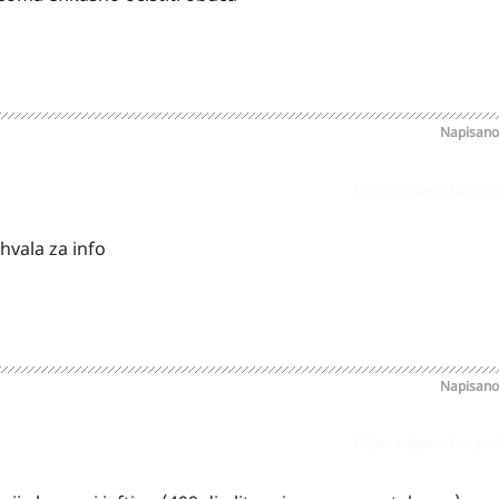
Napisan
Prijavi odgovor kao pr
hvala za info
Napisan
Prijavi odgovor kao pr