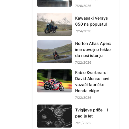
7/28/2026
Kawasaki Versys
650 na popustu!
7/24/2026
Norton Atlas Apex:
ime dovoljno teško
da nosi istoriju
7/22/2026
Fabio Kvartararo i
David Alonso novi
vozači fabričke
Honda ekipe
7/22/2026
Tvigijeve priče – I
pad je let
7/21/2026