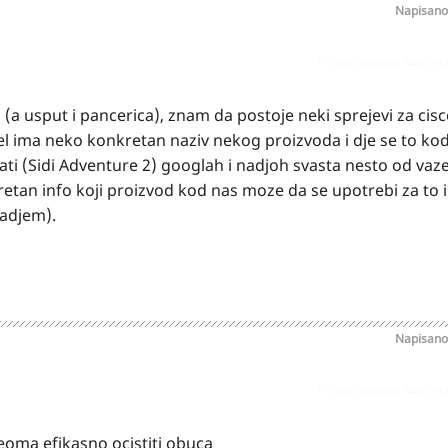
Napisan
Prijavi odgovor kao pr
a usput i pancerica), znam da postoje neki sprejevi za cisce
el ima neko konkretan naziv nekog proizvoda i dje se to k
ati (Sidi Adventure 2) googlah i nadjoh svasta nesto od vaz
kretan info koji proizvod kod nas moze da se upotrebi za to 
adjem).
Napisan
Prijavi odgovor kao pr
eoma efikasno ocistiti obuca