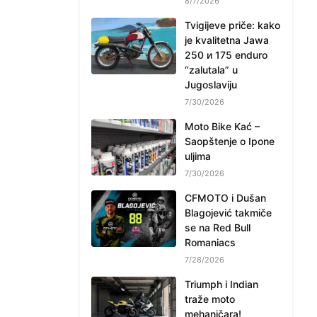
8/7/2026
Tvigijeve priče: kako
je kvalitetna Jawa
250 и 175 enduro
“zalutala” u
Jugoslaviju
7/30/2026
Moto Bike Kać –
Saopštenje o Ipone
uljima
7/30/2026
CFMOTO i Dušan
Blagojević takmiče
se na Red Bull
Romaniacs
7/28/2026
Triumph i Indian
traže moto
mehaničara!