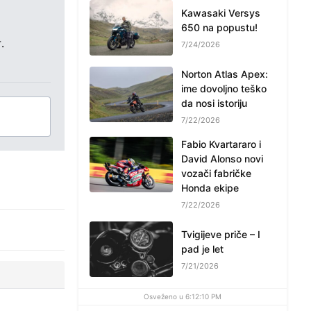
Kawasaki Versys
650 na popustu!
.
7/24/2026
Norton Atlas Apex:
ime dovoljno teško
da nosi istoriju
7/22/2026
Fabio Kvartararo i
David Alonso novi
vozači fabričke
Honda ekipe
7/22/2026
Tvigijeve priče – I
pad je let
7/21/2026
Osveženo u 6:12:10 PM