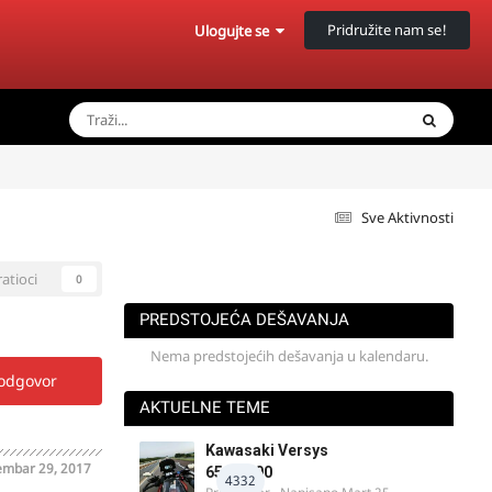
Pridružite nam se!
Ulogujte se
Sve Aktivnosti
ratioci
0
PREDSTOJEĆA DEŠAVANJA
Nema predstojećih dešavanja u kalendaru.
 odgovor
AKTUELNE TEME
Kawasaki Versys
mbar 29, 2017
650/1000
4332