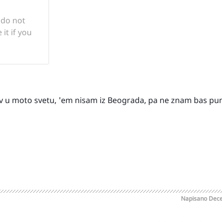
v u moto svetu, 'em nisam iz Beograda, pa ne znam bas pun
Napisano
Dece