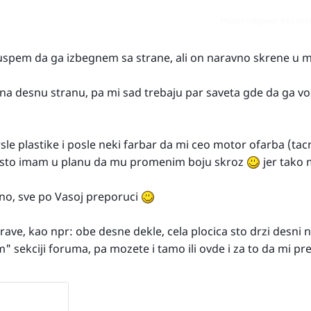
Prijavi odgovor kao pr
 uspem da ga izbegnem sa strane, ali on naravno skrene u m
 na desnu stranu, pa mi sad trebaju par saveta gde da ga v
e plastike i posle neki farbar da mi ceo motor ofarba (tacn
 posto imam u planu da mu promenim boju skroz
jer tako m
no, sve po Vasoj preporuci
ave, kao npr: obe desne dekle, cela plocica sto drzi desni 
 sekciji foruma, pa mozete i tamo ili ovde i za to da mi pre