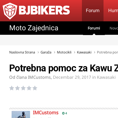
Forum
Hum
Moto Zajednica
Forumi
Novo
Naslovna Strana
Garaža
Motocikli
Kawasaki
Potrebna pom
Potrebna pomoc za Kawu 
Od člana
IMCustoms
,
Decembar 29, 2017
in
Kawasaki
IMCustoms
4