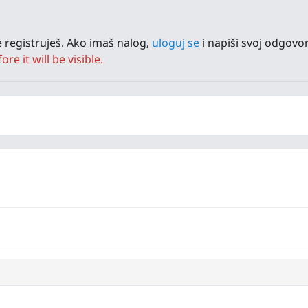
 registruješ. Ako imaš nalog,
uloguj se
i napiši svoj odgovor
e it will be visible.