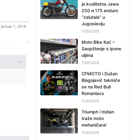
je kvalitetna Jawa
250 и 175 enduro
“zalutala” u
Jugoslaviju
o
Januar 1, 2018
7/30/2026
Moto Bike Kać –
oblematičan
Saopštenje o Ipone
uljima
7/30/2026
CFMOTO i Dušan
Blagojević takmiče
se na Red Bull
Romaniacs
7/28/2026
Triumph i Indian
traže moto
mehaničara!
7/28/2026