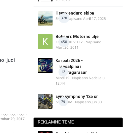
Heavy enduro ekipa
378
živke
· Napisano
April 17, 2025
Bokseri: Motorno ulje
458
KOSOVSKI VITEZ
· Napisano
Mart 20, 2011
o ljudi
Karpati 2026 -
Transalpina i
12
Transfagarasan
Mire019
· Napisano
Nedelja u
12:44
sym symphony 125 sr
76
brankoXM
· Napisano
Jun 30
mbar 29, 2017
REKLAMNE TEME