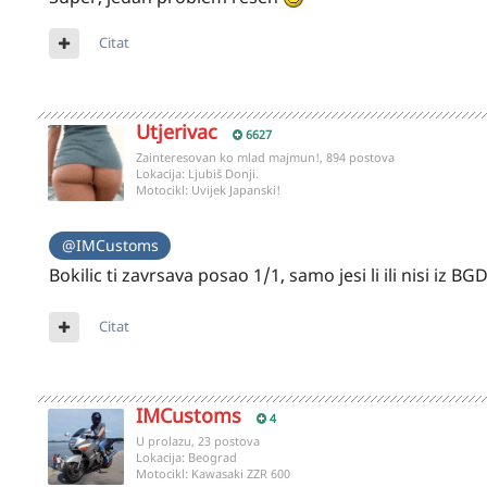
Citat
Utjerivac
6627
Zainteresovan ko mlad majmun!, 894 postova
Lokacija:
Ljubiš Donji.
Motocikl:
Uvijek Japanski!
@IMCustoms
Bokilic ti zavrsava posao 1/1, samo jesi li ili nisi iz B
Citat
IMCustoms
4
U prolazu, 23 postova
Lokacija:
Beograd
Motocikl:
Kawasaki ZZR 600