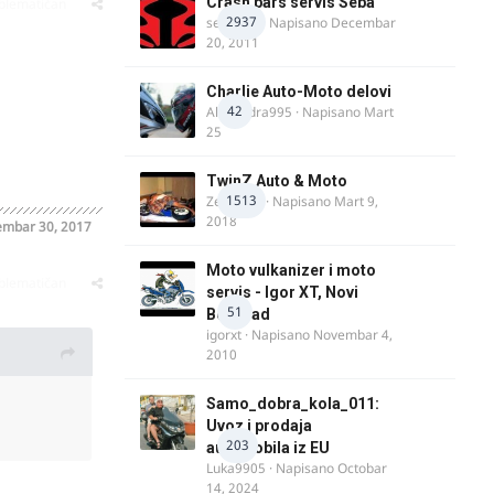
Crash bars servis Seba
oblematičan
2937
seba011
· Napisano
Decembar
20, 2011
Charlie Auto-Moto delovi
42
Alexandra995
· Napisano
Mart
25
TwinZ Auto & Moto
1513
Zeljkamp
· Napisano
Mart 9,
2018
mbar 30, 2017
Moto vulkanizer i moto
oblematičan
servis - Igor XT, Novi
51
Beograd
igorxt
· Napisano
Novembar 4,
2010
Samo_dobra_kola_011:
Uvoz i prodaja
203
automobila iz EU
Luka9905
· Napisano
Octobar
14, 2024