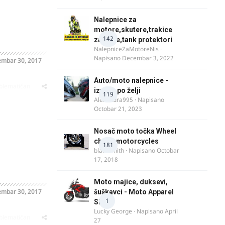
Nalepnice za
motore,skutere,trakice
142
za felne,tank protektori
NalepniceZaMotoreNis
·
Napisano
Decembar 3, 2022
mbar 30, 2017
Auto/moto nalepnice -
oblematičan
izrada po želji
119
Alexandra995
· Napisano
Octobar 21, 2023
Nosač moto točka Wheel
chock motorcycles
181
blacksmith
· Napisano
Octobar
17, 2018
Moto majice, duksevi,
mbar 30, 2017
šuškavci - Moto Apparel
1
SRB
Lucky George
· Napisano
April
oblematičan
27