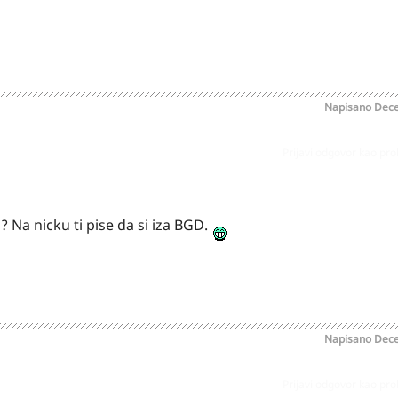
Napisano
Dece
Prijavi odgovor kao pr
GD? Na nicku ti pise da si iza BGD.
Napisano
Dece
Prijavi odgovor kao pr