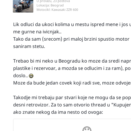
U prolazu, 23 postova
Lokacija:
Beograd
Motocikl:
Kawasaki ZZR 600
Lik odluci da ukoci kolima u mestu ispred mene i jos
me gurne na ivicnjak..
Tako da sam (srecom) pri maloj brzini spustio motor
saniram stetu.
Trebao bi mi neko u Beogradu ko moze da sredi naprsl
plastike i rezervoar, a mozda se odlucim i za ram),
doslo..
Moze da bude jedan covek koji radi sve, moze odvoje
Takodje mi trebaju par stvari koje ne mogu da se popr
desni retrovizor. Za to sam otvorio thread u "Kupujem"
ako znate nekog da ima nesto od ovoga: