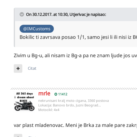
On 30.12.2017. at 10:30,
Utjerivac
je napisao:
@IMCustoms
Bokilic ti zavrsava posao 1/1, samo jesi li ili nisi iz
Zivim u Bg-u, ali nisam iz Bg-a pa ne znam ljude jos u
Citat
mrle
11412
nekrunisani kralj moto cigana, 3360 postova
Lokacija:
Banovo brdo, Juzni Beograd...
Motocikl:
4x4
var plast mladenovac. Meni je Brka za male pare zakr