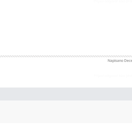
Prijavi odgovor kao pr
Napisano
Dece
Prijavi odgovor kao pr