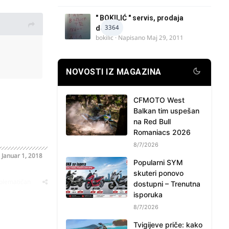
" BOKILIĆ " servis, prodaja
3364
delova
bokilic
· Napisano
Maj 29, 2011
NOVOSTI IZ MAGAZINA
CFMOTO West
Balkan tim uspešan
na Red Bull
Romaniacs 2026
8/7/2026
o
Januar 1, 2018
Popularni SYM
skuteri ponovo
oblematičan
dostupni – Trenutna
isporuka
8/7/2026
Tvigijeve priče: kako