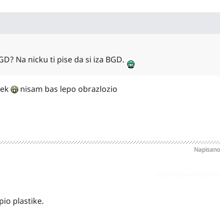
 BGD? Na nicku ti pise da si iza BGD.
vek
nisam bas lepo obrazlozio
Napisan
Prijavi odgovor kao pr
pio plastike.