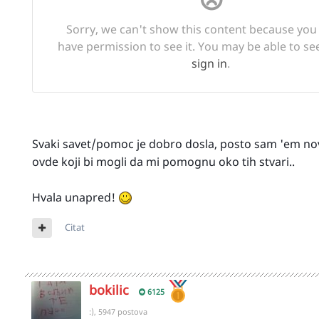
Svaki savet/pomoc je dobro dosla, posto sam 'em no
ovde koji bi mogli da mi pomognu oko tih stvari..
Hvala unapred!
Citat
bokilic
6125
:), 5947 postova