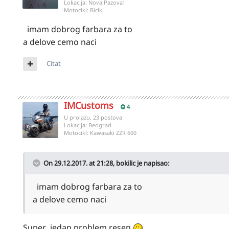
Lokacija:
Nova Pazova!
Motocikl:
Bicikl
imam dobrog farbara za to
a delove cemo naci
Citat
IMCustoms
4
U prolazu, 23 postova
Lokacija:
Beograd
Motocikl:
Kawasaki ZZR 600
On 29.12.2017. at 21:28,
bokilic
je napisao:
imam dobrog farbara za to
a delove cemo naci
Super, jedan problem resen