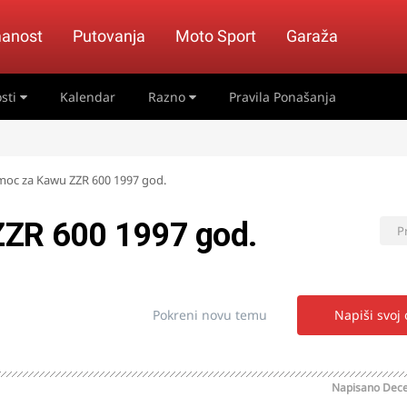
anost
Putovanja
Moto Sport
Garaža
sti
Kalendar
Razno
Pravila Ponašanja
oc za Kawu ZZR 600 1997 god.
ZZR 600 1997 god.
P
Pokreni novu temu
Napiši svoj
Napisano
Dece