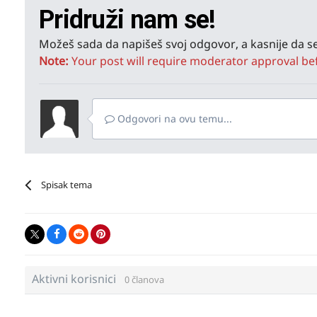
Pridruži nam se!
Možeš sada da napišeš svoj odgovor, a kasnije da se
Note:
Your post will require moderator approval befor
Odgovori na ovu temu...
Spisak tema
Aktivni korisnici
0 članova