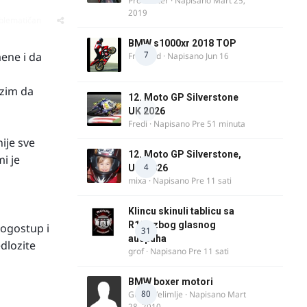
ProMaster
· Napisano
Mart 25,
2019
oblematičan
BMW s1000xr 2018 TOP
7
ene i da
FreeBird
· Napisano
Jun 16
ozim da
12. Moto GP Silverstone
0
UK 2026
Fredi
· Napisano
Pre 51 minuta
ije sve
12. Moto GP Silverstone,
i je
4
UK, 2026
mixa
· Napisano
Pre 11 sati
Klincu skinuli tablicu sa
R125 zbog glasnog
nogostup i
31
auspuha
dlozite
grof
· Napisano
Pre 11 sati
BMW boxer motori
80
Guest Velimlje · Napisano
Mart
28, 2010