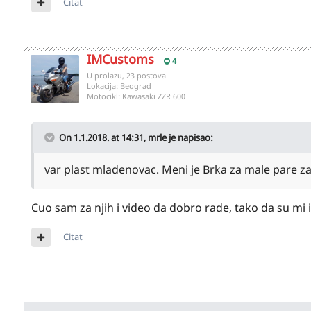
Citat
IMCustoms
4
U prolazu, 23 postova
Lokacija:
Beograd
Motocikl:
Kawasaki ZZR 600
On 1.1.2018. at 14:31,
mrle
je napisao:
var plast mladenovac. Meni je Brka za male pare za
Cuo sam za njih i video da dobro rade, tako da su mi i
Citat