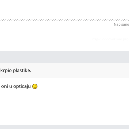
Napisan
Prijavi odgovor kao pr
krpio plastike.
 oni u opticaju