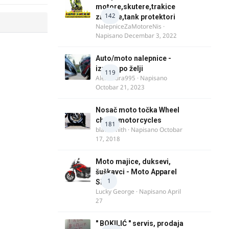
motore,skutere,trakice
142
za felne,tank protektori
NalepniceZaMotoreNis
·
Napisano
Decembar 3, 2022
Auto/moto nalepnice -
izrada po želji
119
Alexandra995
· Napisano
Octobar 21, 2023
Nosač moto točka Wheel
chock motorcycles
181
blacksmith
· Napisano
Octobar
17, 2018
Moto majice, duksevi,
šuškavci - Moto Apparel
1
SRB
Lucky George
· Napisano
April
27
" BOKILIĆ " servis, prodaja