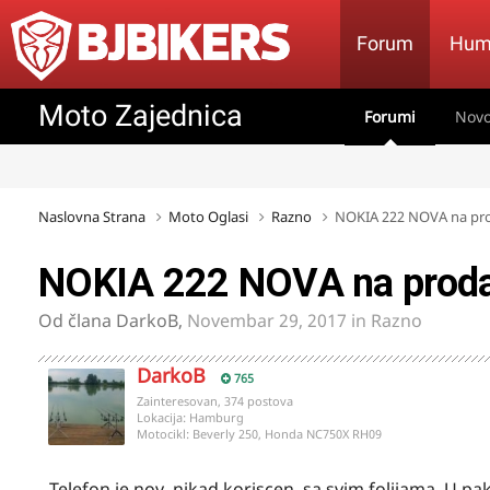
Forum
Hum
Moto Zajednica
Forumi
Novo
Naslovna Strana
Moto Oglasi
Razno
NOKIA 222 NOVA na pr
NOKIA 222 NOVA na proda
Od člana
DarkoB
,
Novembar 29, 2017
in
Razno
DarkoB
765
Zainteresovan, 374 postova
Lokacija:
Hamburg
Motocikl:
Beverly 250, Honda NC750X RH09
Telefon je nov, nikad koriscen, sa svim folijama. U pak