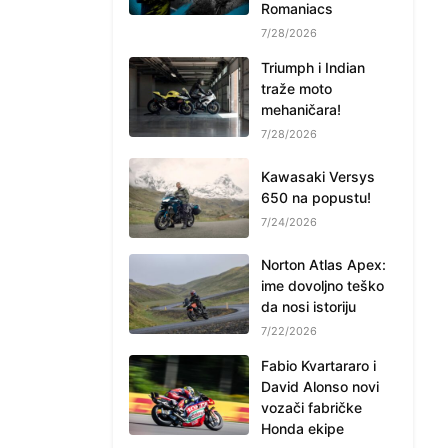
Romaniacs
7/28/2026
Triumph i Indian
traže moto
mehaničara!
7/28/2026
Kawasaki Versys
650 na popustu!
7/24/2026
Norton Atlas Apex:
ime dovoljno teško
da nosi istoriju
7/22/2026
Fabio Kvartararo i
David Alonso novi
vozači fabričke
Honda ekipe