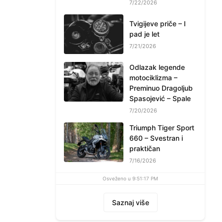
7/22/2026
Tvigijeve priče – I
pad je let
7/21/2026
Odlazak legende
motociklizma –
Preminuo Dragoljub
Spasojević – Spale
7/20/2026
Triumph Tiger Sport
660 – Svestran i
praktičan
7/16/2026
Osveženo u 9:51:17 PM
Saznaj više