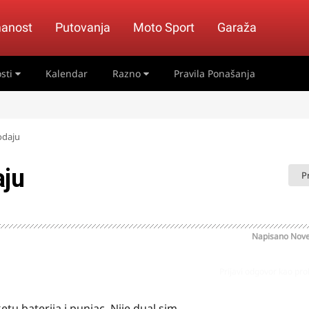
anost
Putovanja
Moto Sport
Garaža
sti
Kalendar
Razno
Pravila Ponašanja
odaju
ju
P
Napisano
Nove
Prijavi odgovor kao pr
etu baterija i punjac. Nije dual sim.