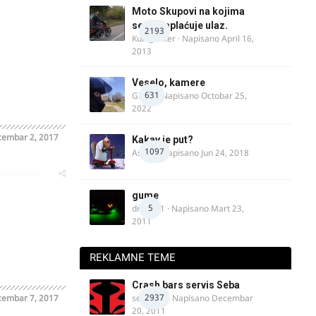
Moto Skupovi na kojima
se ne naplaćuje ulaz.
2193
Kum_Mixer
· Napisano
April 16,
2013
Veselo, kamere
631
GR 46
· Napisano
Octobar 25,
2022
embar 2, 2017
Kakav je put?
1097
Astral
· Napisano
Jun 24, 2018
oblematičan
gume
5
dragan1
· Napisano
Mart 23,
2011
REKLAMNE TEME
Crash bars servis Seba
2937
embar 7, 2017
seba011
· Napisano
Decembar
20, 2011