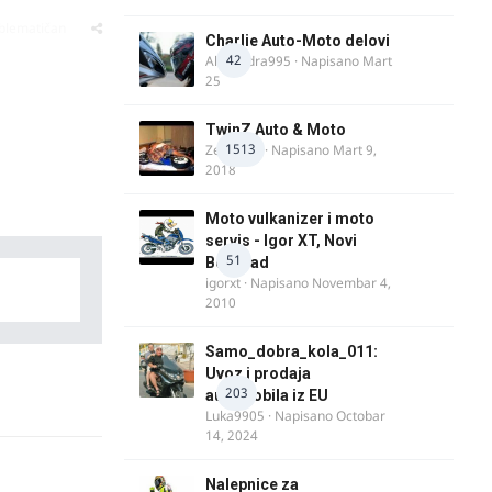
oblematičan
Charlie Auto-Moto delovi
42
Alexandra995
· Napisano
Mart
25
TwinZ Auto & Moto
1513
Zeljkamp
· Napisano
Mart 9,
2018
Moto vulkanizer i moto
servis - Igor XT, Novi
51
Beograd
igorxt
· Napisano
Novembar 4,
2010
Samo_dobra_kola_011:
Uvoz i prodaja
203
automobila iz EU
Luka9905
· Napisano
Octobar
14, 2024
Nalepnice za