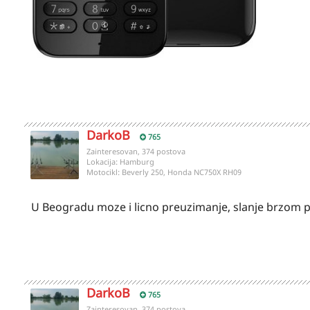
DarkoB
765
Zainteresovan, 374 postova
Lokacija:
Hamburg
Motocikl:
Beverly 250, Honda NC750X RH09
U Beogradu moze i licno preuzimanje, slanje brzom
DarkoB
765
Zainteresovan, 374 postova