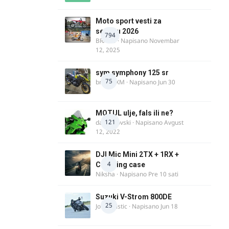
Moto sport vesti za
sezonu 2026
794
BRACO
· Napisano
Novembar
12, 2025
sym symphony 125 sr
75
brankoXM
· Napisano
Jun 30
MOTUL ulje, fals ili ne?
121
dalipopovski
· Napisano
Avgust
12, 2022
DJI Mic Mini 2TX + 1RX +
4
Charging case
Niksha
· Napisano
Pre 10 sati
Suzuki V-Strom 800DE
25
Jovan Ristic
· Napisano
Jun 18