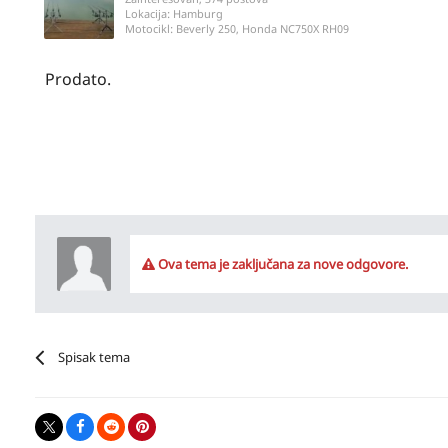
Lokacija:
Hamburg
Motocikl:
Beverly 250, Honda NC750X RH09
Prodato.
Ova tema je zaključana za nove odgovore.
Spisak tema