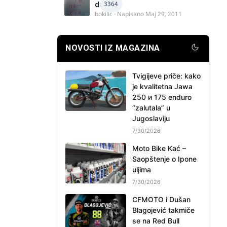
3364
delova
bokilic
· Napisano
Maj 29, 2011
NOVOSTI IZ MAGAZINA
Tvigijeve priče: kako
je kvalitetna Jawa
250 и 175 enduro
“zalutala” u
Jugoslaviju
7/30/2026
Moto Bike Kać –
Saopštenje o Ipone
uljima
7/30/2026
CFMOTO i Dušan
Blagojević takmiče
se na Red Bull