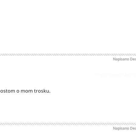
Napisano
Dec
Prijavi odgovor kao pr
 postom o mom trosku.
Napisano
Dec