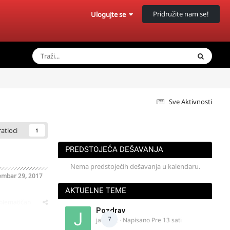
Pridružite nam se!
Ulogujte se
Sve Aktivnosti
ratioci
1
PREDSTOJEĆA DEŠAVANJA
Nema predstojećih dešavanja u kalendaru.
mbar 29, 2017
AKTUELNE TEME
oblematičan
Pozdrav
7
jasminc
· Napisano
Pre 13 sati