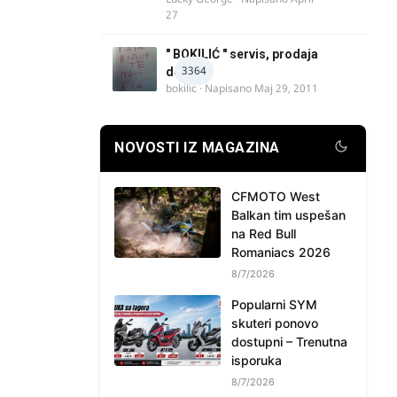
27
" BOKILIĆ " servis, prodaja
3364
delova
bokilic
· Napisano
Maj 29, 2011
NOVOSTI IZ MAGAZINA
CFMOTO West
Balkan tim uspešan
na Red Bull
Romaniacs 2026
8/7/2026
Popularni SYM
skuteri ponovo
dostupni – Trenutna
isporuka
8/7/2026