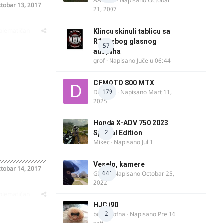
AArnold
· Napisano
Octobar
tobar 13, 2017
21, 2007
oblematičan
Klincu skinuli tablicu sa
R125 zbog glasnog
57
auspuha
grof
· Napisano
Juče u 06:44
CFMOTO 800 MTX
179
Duta_91
· Napisano
Mart 11,
2025
Honda X-ADV 750 2023
2
Special Edition
Mikec
· Napisano
Jul 1
Veselo, kamere
tobar 14, 2017
641
GR 46
· Napisano
Octobar 25,
2022
oblematičan
HJC i90
2
bobi_krofna
· Napisano
Pre 16
sati