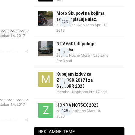
Moto Skupovi na kojima
se ne naplaćuje ulaz.
2231
Kum_Mixer
· Napisano
April 16,
2013
tobar 14, 2017
NTV 650 luft poluge
menjača
oblematičan
1
Ševa iz Noćne More
· Napisano
Pre 3 sati
Kupujem izduv za
Z1000SX 2017 i za
1
S1000RR 2023
membe
· Napisano
Pre 17 sati
tobar 14, 2017
HONDA NC750X 2023
1291
zdelija
· Napisano
Mart 10,
2023
oblematičan
REKLAMNE TEME