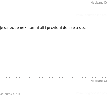
Napisano
Oc
Prijavi odgovor kao pr
e da bude neki tamni ali i providni dolaze u obzir.
Napisano
Oc
Prijavi odgovor kao pr
grad, sumo suzuki