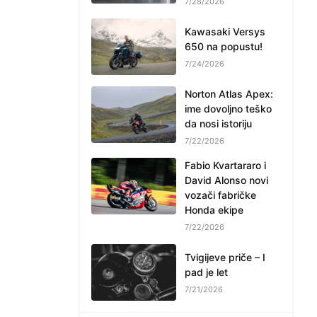
7/28/2026
Kawasaki Versys
650 na popustu!
7/24/2026
Norton Atlas Apex:
ime dovoljno teško
da nosi istoriju
7/22/2026
Fabio Kvartararo i
David Alonso novi
vozači fabričke
Honda ekipe
7/22/2026
Tvigijeve priče – I
pad je let
7/21/2026