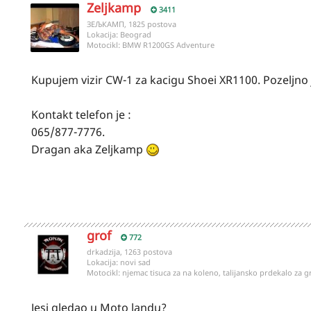
Zeljkamp
3411
ЗЕЉКАМП, 1825 postova
Lokacija:
Beograd
Motocikl:
BMW R1200GS Adventure
Kupujem vizir CW-1 za kacigu Shoei XR1100. Pozeljno j
Kontakt telefon je :
065/877-7776.
Dragan aka Zeljkamp
grof
772
drkadzija, 1263 postova
Lokacija:
novi sad
Motocikl:
njemac tisuca za na koleno, talijansko prdekalo za 
Jesi gledao u Moto landu?