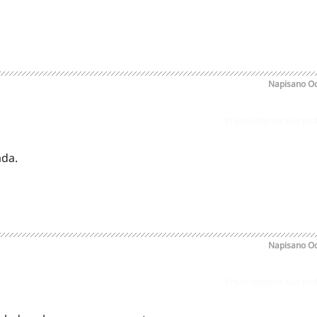
Napisano
Oc
Prijavi odgovor kao pr
ada.
Napisano
Oc
Prijavi odgovor kao pr