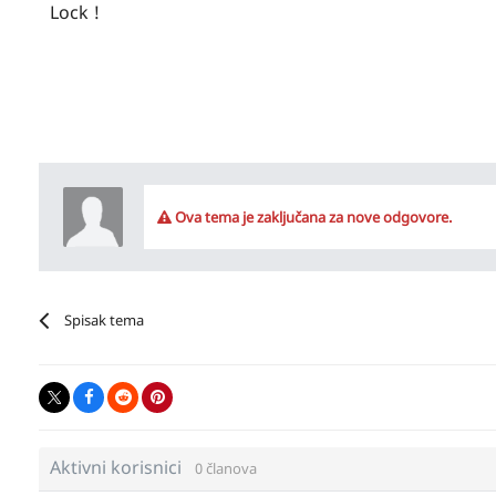
Lock !
Ova tema je zaključana za nove odgovore.
Spisak tema
Aktivni korisnici
0 članova