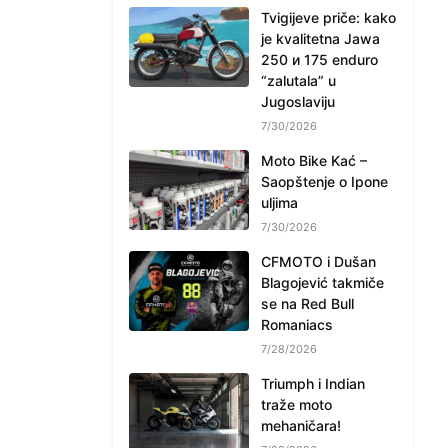
Tvigijeve priče: kako
je kvalitetna Jawa
250 и 175 enduro
“zalutala” u
Jugoslaviju
7/30/2026
Moto Bike Kać –
Saopštenje o Ipone
uljima
7/30/2026
CFMOTO i Dušan
Blagojević takmiče
se na Red Bull
Romaniacs
7/28/2026
Triumph i Indian
traže moto
mehaničara!