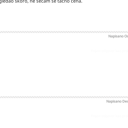
 gledao skoro, ne secam se tacno cena.
Napisano
Oc
Prijavi odgovor kao pr
Napisano
Dec
Prijavi odgovor kao pr