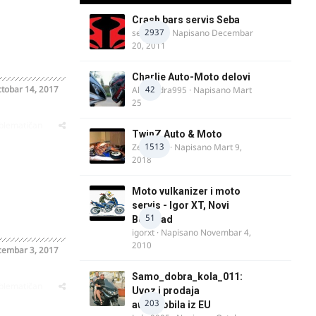
Crash bars servis Seba
2937
seba011
· Napisano
Decembar
20, 2011
Charlie Auto-Moto delovi
tobar 14, 2017
42
Alexandra995
· Napisano
Mart
25
oblematičan
TwinZ Auto & Moto
1513
Zeljkamp
· Napisano
Mart 9,
2018
Moto vulkanizer i moto
servis - Igor XT, Novi
51
Beograd
igorxt
· Napisano
Novembar 4,
2010
embar 3, 2017
Samo_dobra_kola_011:
oblematičan
Uvoz i prodaja
203
automobila iz EU