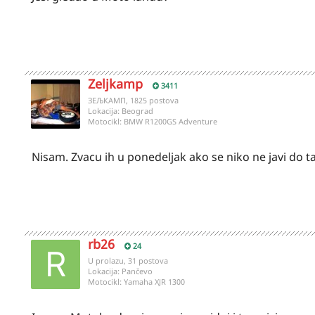
Zeljkamp
3411
ЗЕЉКАМП, 1825 postova
Lokacija:
Beograd
Motocikl:
BMW R1200GS Adventure
Nisam. Zvacu ih u ponedeljak ako se niko ne javi do t
rb26
24
U prolazu, 31 postova
Lokacija:
Pančevo
Motocikl:
Yamaha XJR 1300