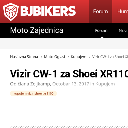
Forum
Hum
Moto Zajednica
Forumi
Novo
Naslovna Strana
Moto Oglasi
Kupujem
Vizir CW-1 za Shoei 
Vizir CW-1 za Shoei XR11
Od člana
Zeljkamp
,
Octobar 13, 2017
in
Kupujem
kupujem vizir shoei xr1100