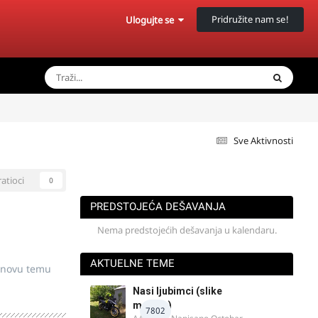
Pridružite nam se!
Ulogujte se
Sve Aktivnosti
ratioci
0
PREDSTOJEĆA DEŠAVANJA
Nema predstojećih dešavanja u kalendaru.
AKTUELNE TEME
 novu temu
Nasi ljubimci (slike
motora)
7802