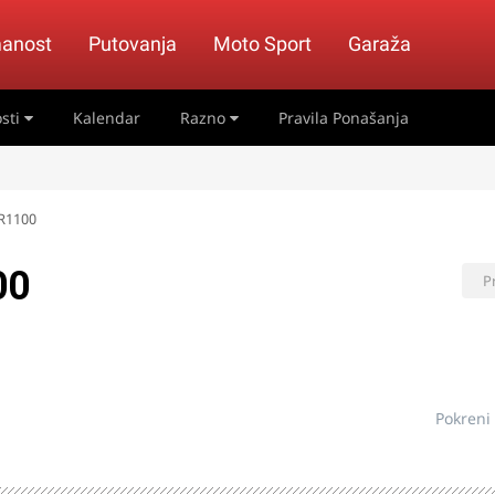
anost
Putovanja
Moto Sport
Garaža
sti
Kalendar
Razno
Pravila Ponašanja
XR1100
00
P
Pokreni