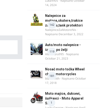
Luka9905
· Napisano
Octobar
14, 2024
Nalepnice za
motore,skutere,trakice
142
za felne,tank protektori
NalepniceZaMotoreNis
·
Napisano
Decembar 3, 2022
Auto/moto nalepnice -
izrada po želji
119
Alexandra995
· Napisano
Octobar 21, 2023
Nosač moto točka Wheel
chock motorcycles
181
blacksmith
· Napisano
Octobar
17, 2018
Moto majice, duksevi,
šuškavci - Moto Apparel
1
SRB
Lucky George
· Napisano
April