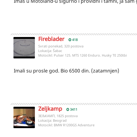
Imas u Motoland-u sigurno i providni i tamni, ja sam
Fireblader
418
Svrati ponekad, 320 postova
Lokacija:
Šabac
Motocikl:
Pulser 125. MTS 1260 Enduro. Husky TE 250tbi
Imali su prosle god. Bio 6500 din. (zatamnjen)
Zeljkamp
3411
ЗЕЉКАМП, 1825 postova
Lokacija:
Beograd
Motocikl:
BMW R1200GS Adventure