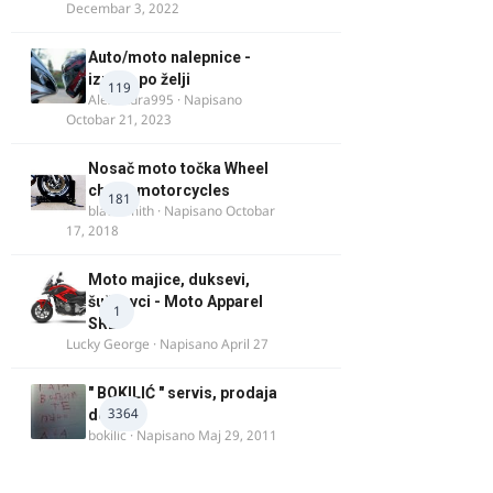
Decembar 3, 2022
Auto/moto nalepnice -
izrada po želji
119
Alexandra995
· Napisano
Octobar 21, 2023
Nosač moto točka Wheel
chock motorcycles
181
blacksmith
· Napisano
Octobar
17, 2018
Moto majice, duksevi,
šuškavci - Moto Apparel
1
SRB
Lucky George
· Napisano
April 27
" BOKILIĆ " servis, prodaja
3364
delova
bokilic
· Napisano
Maj 29, 2011