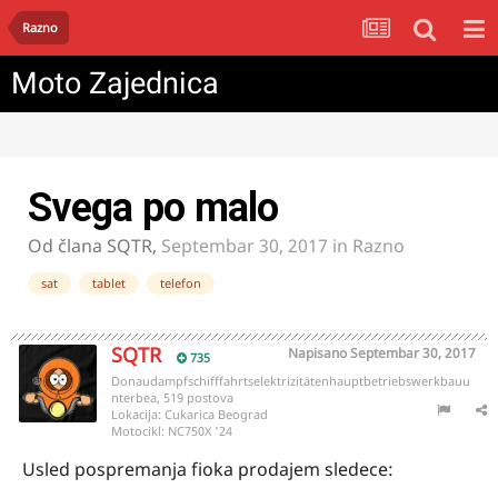
Razno
Moto Zajednica
Svega po malo
Od člana
SQTR
,
Septembar 30, 2017
in
Razno
sat
tablet
telefon
SQTR
Napisano
Septembar 30, 2017
735
Donaudampfschifffahrtselektrizitätenhauptbetriebswerkbauu
nterbea, 519 postova
Lokacija:
Cukarica Beograd
Motocikl:
NC750X '24
Usled pospremanja fioka prodajem sledece: