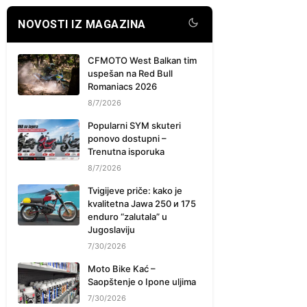
NOVOSTI IZ MAGAZINA
CFMOTO West Balkan tim
uspešan na Red Bull
Romaniacs 2026
8/7/2026
Popularni SYM skuteri
ponovo dostupni –
Trenutna isporuka
8/7/2026
Tvigijeve priče: kako je
kvalitetna Jawa 250 и 175
enduro “zalutala” u
Jugoslaviju
7/30/2026
Moto Bike Kać –
Saopštenje o Ipone uljima
7/30/2026