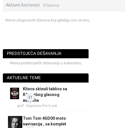
Aktivni korisnici
0 članova
Nema ulogovanih članova koji gledaju ovu stranu.
PREDSTOJEĆA DEŠAVANJA
Nema predstojećih dešavanja u kalendaru.
AKTUELNE TEME
Klincu skinuli tablicu sa
R125 zbog glasnog
21
auspuha
grof
· Napisano
Pre 6 sati
Tom Tom 4GD00 moto
navigacija , sa komplet