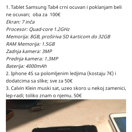
1. Tablet Samsung Tab4 crni ocuvan i poklanjam beli
ne ocuvan; oba za 100€
Ekran: 7 inča
Procesor: Quad-core 1.2GHz
Memorija: 8GB, proširiva SD karticom do 32GB
RAM Memorija: 1.5GB
Zadnja kamera: 3MP
Prednja kamera: 1.3MP
Baterija: 4000mAh
2. Iphone 4S sa polomljenim ledjima (kostaju 7€) i
dodatcima sa slike; sve za 50€
3. Calvin Klein muski sat, uzeo skoro u nekoj zamenici,
lep-radi; toliko znam o njemu. 50€