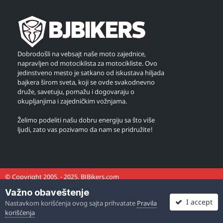
Dobrodošli na vebsajt naše moto zajednice,
napravljen od motociklista za motocikliste. Ovo
jedinstveno mesto je satkano od iskustava hiljada
bajkera širom sveta, koji se ovde svakodnevno
druže, savetuju, pomažu i dogovaraju o
okupljanjima i zajedničkim vožnjama.
Želimo podeliti našu dobru energiju sa što više
ljudi, zato vas pozivamo da nam se pridružite!
© Copyright 2005. - 2025. BJBikers.com
Važno obaveštenje
I accept
Nastavkom korišćenja ovog sajta prihvatate
Pravila
korišćenja