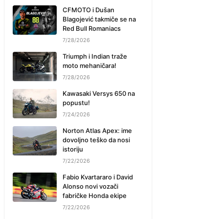
CFMOTO i Dušan
Blagojević takmiče se na
Red Bull Romaniacs
7/28/2026
Triumph i Indian traže
moto mehaničara!
7/28/2026
Kawasaki Versys 650 na
popustu!
7/24/2026
Norton Atlas Apex: ime
dovoljno teško da nosi
istoriju
7/22/2026
Fabio Kvartararo i David
Alonso novi vozači
fabričke Honda ekipe
7/22/2026