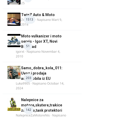
25
TwinZ Auto & Moto
1513
Zeljkamp
· Napisano
Mart 9,
2018
Moto vulkanizer i moto
servis - Igor XT, Novi
51
Beograd
igorxt
· Napisano
Novembar 4,
2010
Samo_dobra_kola_011:
Uvoz i prodaja
203
automobila iz EU
Luka9905
· Napisano
Octobar 14,
2024
Nalepnice za
motore,skutere,trakice
142
za felne,tank protektori
NalepniceZaMotoreNis
· Napisano