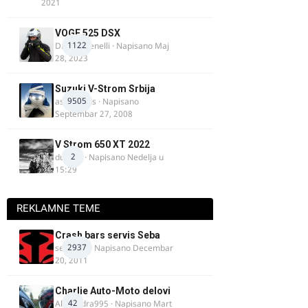
2021
VOGE 525 DSX
1122
DraganBenelli
· Napisano
Maj
28, 2023
Suzuki V-Strom Srbija
9505
aspirinikus
· Napisano
Septembar 27, 2008
V Strom 650 XT 2022
2
ducans
· Napisano
Nedelja u
15:29
REKLAMNE TEME
Crash bars servis Seba
2937
seba011
· Napisano
Decembar
20, 2011
Charlie Auto-Moto delovi
42
Alexandra995
· Napisano
Mart