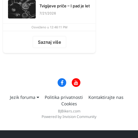
Tvigijeve priče – I pad je let
7/21/2026
Osveženo u 12:46:11 PM
Saznaj više
Jezik foruma
Politika privatnosti
Kontaktirajte nas
Cookies
BJBikers.com
Powered by Invision Community