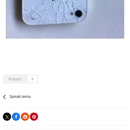
Pratioci
0
Spisak tema