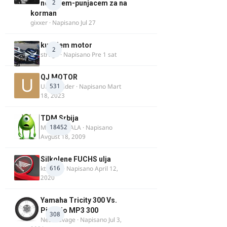
2
nosacem-punjacem za na
korman
gixxer
· Napisano
Jul 27
kupujem motor
2
strugo
· Napisano
Pre 1 sat
QJ MOTOR
531
Urban Rider
· Napisano
Mart
18, 2023
TDM Srbija
18452
MURICAMALA
· Napisano
Avgust 18, 2009
Silkolene FUCHS ulja
616
ktm600
· Napisano
April 12,
2020
Yamaha Tricity 300 Vs.
Piaggio MP3 300
308
Nesasavage
· Napisano
Jul 3,