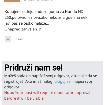
Kupujem zadnju enduro gumu za Hondu NX
250,polovnu ili novu,ako neko zna gde ima nek
javi,bas se tesko nalaze...
Unapred zahvalan ☺
Citat
Pridruži nam se!
Možeš sada da napišeš svoj odgovor, a kasnije da se
registruješ. Ako imaš nalog,
uloguj se
i napiši svoj
odgovor.
Note:
Your post will require moderator approval
before it will be visible.