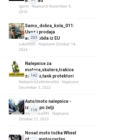
Beograd
igorxt
· Napisano
Novembar 4,
2010
Samo_dobra_kola_011:
Uvoz i prodaja
203
automobila iz EU
Luka9905
· Napisano
Octobar 14,
2024
Nalepnice za
motore,skutere,trakice
142
za felne,tank protektori
NalepniceZaMotoreNis
· Napisano
Decembar 3, 2022
Auto/moto nalepnice -
izrada po želji
119
Alexandra995
· Napisano
Octobar 21, 2023
Nosač moto točka Wheel
chock motorcycles