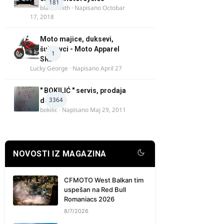
181
blacksmith
· Napisano
Octobar
17, 2018
Moto majice, duksevi,
šuškavci - Moto Apparel
1
SRB
Lucky George
· Napisano
April 27
" BOKILIĆ " servis, prodaja
3364
delova
bokilic
· Napisano
Maj 29, 2011
NOVOSTI IZ MAGAZINA
CFMOTO West Balkan tim
uspešan na Red Bull
Romaniacs 2026
8/7/2026