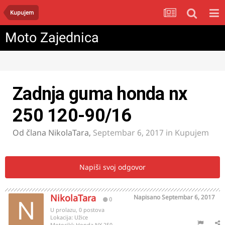
Kupujem
Moto Zajednica
Zadnja guma honda nx
250 120-90/16
Od člana
NikolaTara
,
Septembar 6, 2017
in
Kupujem
Napiši svoj odgovor
NikolaTara
Napisano
Septembar 6, 2017
0
U prolazu, 0 postova
Lokacija:
Užice
Motocikl:
Honda NX 250