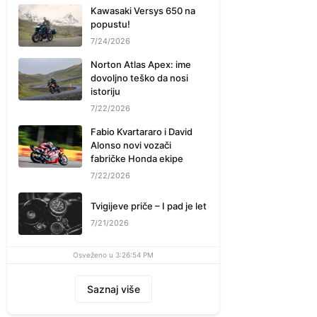
Kawasaki Versys 650 na
popustu!
7/24/2026
Norton Atlas Apex: ime
dovoljno teško da nosi
istoriju
7/22/2026
Fabio Kvartararo i David
Alonso novi vozači
fabričke Honda ekipe
7/22/2026
Tvigijeve priče – I pad je let
7/21/2026
Osveženo u 3:26:54 PM
Saznaj više