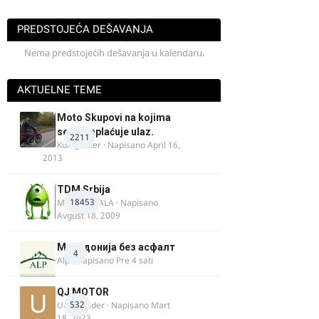
PREDSTOJEĆA DEŠAVANJA
Nema predstojećih dešavanja u kalendaru.
AKTUELNE TEME
Moto Skupovi na kojima
se ne naplaćuje ulaz.
2211
Kum_Mixer
· Napisano
April 16,
2013
TDM Srbija
18453
MURICAMALA
· Napisano
Avgust 18, 2009
Македонија без асфалт
4
Alp
· Napisano
Pre 4 sati
QJ MOTOR
532
Urban Rider
· Napisano
Mart
18, 2023