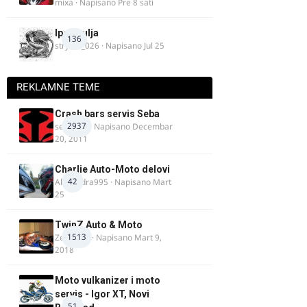
mixa
· Napisano
Pre 8 sati
Ipone ulja
136
stryker_026
· Napisano
Jul 25
REKLAMNE TEME
Crash bars servis Seba
2937
seba011
· Napisano
Decembar
20, 2011
Charlie Auto-Moto delovi
42
Alexandra995
· Napisano
Mart
25
TwinZ Auto & Moto
1513
Zeljkamp
· Napisano
Mart 9,
2018
Moto vulkanizer i moto
servis - Igor XT, Novi
51