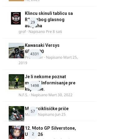
Klincu skinuli tablicu sa
R125 zbog glasnog
29
auspuha
grof
· Napisano
Pre 8 sati
Kawasaki Versys
650/1000
4331
ProMaster
· Napisano
Mart 25,
2019
Je li nekome poznat
motor? Informisanje pre
1498
kupovine.
N.F.S.
· Napisano
Mart 30, 2022
Motorciklisičke priče
57
MIHO
· Napisano
Jun 25
12. Moto GP Silverstone,
2
UK, 2026