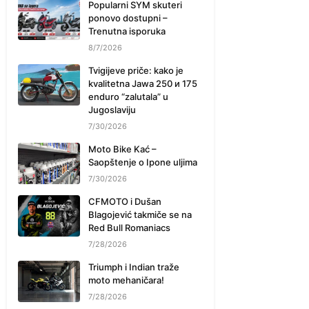
Popularni SYM skuteri
ponovo dostupni –
Trenutna isporuka
8/7/2026
Tvigijeve priče: kako je
kvalitetna Jawa 250 и 175
enduro “zalutala” u
Jugoslaviju
7/30/2026
Moto Bike Kać –
Saopštenje o Ipone uljima
7/30/2026
CFMOTO i Dušan
Blagojević takmiče se na
Red Bull Romaniacs
7/28/2026
Triumph i Indian traže
moto mehaničara!
7/28/2026