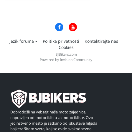
Jezik foruma
Politika privatnosti
Kontaktirajte nas
Cookies
BJBikers.com
Powered by Invision Community
Dobrodošli na vebsajt naše moto zajednice,
napravljen od motociklista za motocikliste. Ovo
jedinstveno mesto je satkano od iskustava hiljada
bajkera širom sveta, koji se ovde svakodnevno