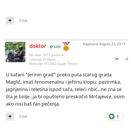
Citat
Napisano
Avgust 25, 2017
doktor
5250
Ne silazi, 5672 postova
Lokacija:
Kraljevo
Motocikl:
XT1200Z Super Tenere
U kafani "Jerinin grad" preko puta starog grada
Maglič, imaš fenomenalnu i jeftinu klopu: pastrmka,
jagnjetina i teletina ispod sača, teleći ribić...ne zna se
šta je bolje...ja bi opušteno preskočio Mrčajevce, osim
ako nisi baš fan pečenja.
Citat
3