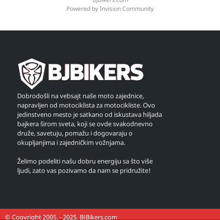
Powered by Invision Community
Dobrodošli na vebsajt naše moto zajednice,
napravljen od motociklista za motocikliste. Ovo
jedinstveno mesto je satkano od iskustava hiljada
bajkera širom sveta, koji se ovde svakodnevno
druže, savetuju, pomažu i dogovaraju o
okupljanjima i zajedničkim vožnjama.
Želimo podeliti našu dobru energiju sa što više
ljudi, zato vas pozivamo da nam se pridružite!
© Copyright 2005. - 2025. BJBikers.com