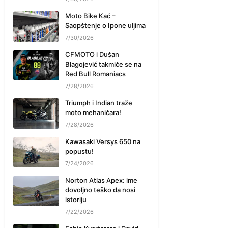
Moto Bike Kać –
Saopštenje o Ipone uljima
7/30/2026
CFMOTO i Dušan
Blagojević takmiče se na
Red Bull Romaniacs
7/28/2026
Triumph i Indian traže
moto mehaničara!
7/28/2026
Kawasaki Versys 650 na
popustu!
7/24/2026
Norton Atlas Apex: ime
dovoljno teško da nosi
istoriju
7/22/2026