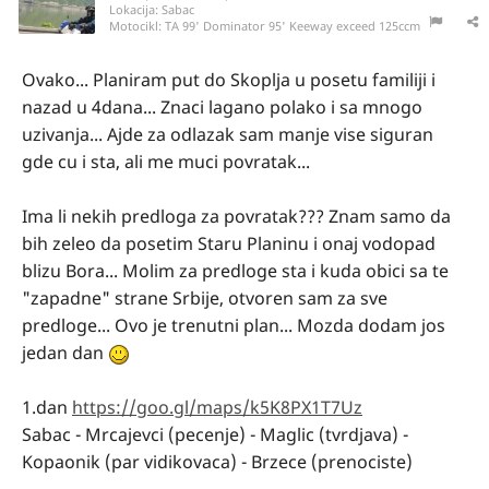
Lokacija:
Sabac
Motocikl:
TA 99' Dominator 95' Keeway exceed 125ccm
Ovako... Planiram put do Skoplja u posetu familiji i
nazad u 4dana... Znaci lagano polako i sa mnogo
uzivanja... Ajde za odlazak sam manje vise siguran
gde cu i sta, ali me muci povratak...
Ima li nekih predloga za povratak??? Znam samo da
bih zeleo da posetim Staru Planinu i onaj vodopad
blizu Bora... Molim za predloge sta i kuda obici sa te
"zapadne" strane Srbije, otvoren sam za sve
predloge... Ovo je trenutni plan... Mozda dodam jos
jedan dan
1.dan
https://goo.gl/maps/k5K8PX1T7Uz
Sabac - Mrcajevci (pecenje) - Maglic (tvrdjava) -
Kopaonik (par vidikovaca) - Brzece (prenociste)