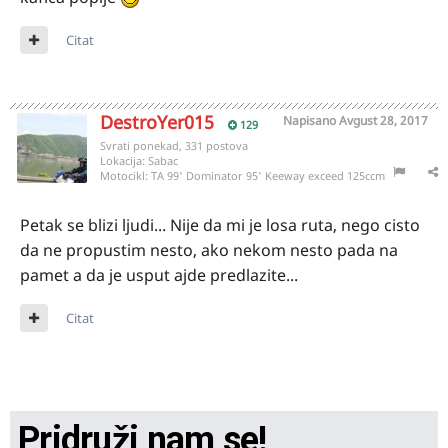
Citat
DestroYer015
Napisano
Avgust 28, 2017
129
Svrati ponekad, 331 postova
Lokacija:
Sabac
Motocikl:
TA 99' Dominator 95' Keeway exceed 125ccm
Petak se blizi ljudi... Nije da mi je losa ruta, nego cisto
da ne propustim nesto, ako nekom nesto pada na
pamet a da je usput ajde predlazite...
Citat
Pridruži nam se!