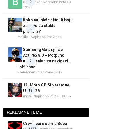
2
Bor-i-slave
· Napisano
Petak u
19:51
Kako najlakše skinuti boju
za drvo sa stakla
2
prozora?
makikt
· Napisano
Pre 2 sati
Samsung Galaxy Tab
Active5 8.0 – Potpuno
7
nov, idealan za navigaciju
i off-road
Pseudonim
· Napisano
Jul 19
12. Moto GP Silverstone,
19
UK, 2026
mixa
· Napisano
Petak u 06:27
REKLAMNE TEME
Crash bars servis Seba
2937
seba011
· Napisano
Decembar