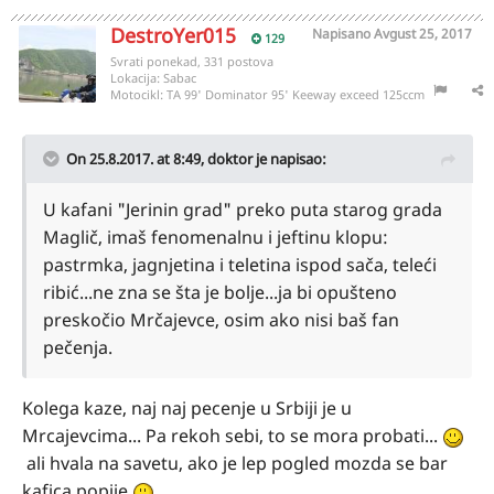
DestroYer015
Napisano
Avgust 25, 2017
129
Svrati ponekad, 331 postova
Lokacija:
Sabac
Motocikl:
TA 99' Dominator 95' Keeway exceed 125ccm
On 25.8.2017. at 8:49,
doktor
je napisao:
U kafani "Jerinin grad" preko puta starog grada
Maglič, imaš fenomenalnu i jeftinu klopu:
pastrmka, jagnjetina i teletina ispod sača, teleći
ribić...ne zna se šta je bolje...ja bi opušteno
preskočio Mrčajevce, osim ako nisi baš fan
pečenja.
Kolega kaze, naj naj pecenje u Srbiji je u
Mrcajevcima... Pa rekoh sebi, to se mora probati...
ali hvala na savetu, ako je lep pogled mozda se bar
kafica popije