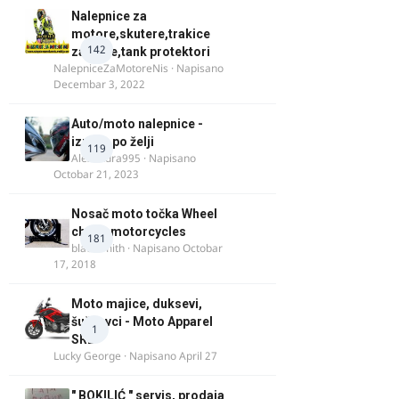
Nalepnice za
motore,skutere,trakice
142
za felne,tank protektori
NalepniceZaMotoreNis
· Napisano
Decembar 3, 2022
Auto/moto nalepnice -
izrada po želji
119
Alexandra995
· Napisano
Octobar 21, 2023
Nosač moto točka Wheel
chock motorcycles
181
blacksmith
· Napisano
Octobar
17, 2018
Moto majice, duksevi,
šuškavci - Moto Apparel
1
SRB
Lucky George
· Napisano
April 27
" BOKILIĆ " servis, prodaja