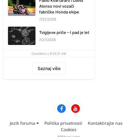
Fabio Kvartararo i David
Alonso novi vozači
fabričke Honda ekipe
7/22/2026
Tvigijeve priče – I pad je let
7/21/2026
Osveženo u 9:33:21 AM
Saznaj više
Jezik foruma
Politika privatnosti
Kontaktirajte nas
Cookies
BJBikers.com