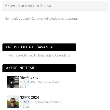
Aktivni korisnici
0 članova
Nema ulogovanih članova koji gledaju ovu stranu.
PREDSTOJEĆA DEŠAVANJA
Nema predstojećih dešavanja u kalendaru.
AKTUELNE TEME
Mesh jakne
108
MostarRPM
· Napisano
Mart 3,
2018
NX500 2024
567
godovic
· Napisano
Novembar
7, 2023