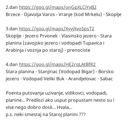
2.dan
https://goo.gl/maps/onGpXLCiYxB2
Brzece - Djavolja Varos - Vranje (kod Mrkelu) - Skoplje
3.dan
https://goo.gl/maps/XyyjXvoSpsT2
Skoplje - Jezero Prvonek - Vlasinsko jezero - Stara
planina (zavojsko jezero i vodopadi Tupavica i
Arabinja i voznja po staroj) - prenociste
4.dan
https://goo.gl/maps/HE2rqLAtBfR2
Stara planina - Stanjinac (Vodopad Bigar) - Borsko
jezero - Vodopad Veliki Buk - Arandjelovac - Sabac
Poenta putovanja uzivanje, vidikovci, vodopadi,
planine... Predlozi ako usput propustam nesto su i
vise nego dobro dosli... Hvala...
p.s. neki smestaj na Staroj planini ???