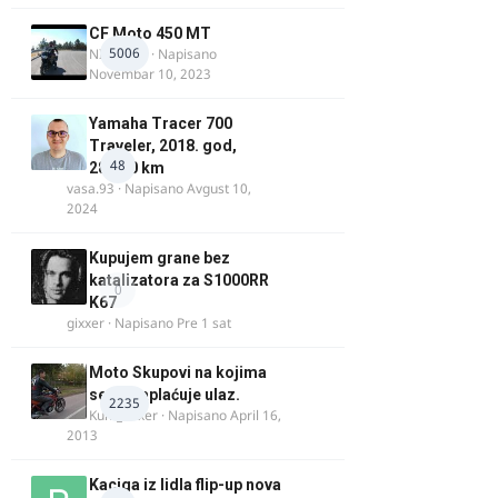
CF Moto 450 MT
5006
NIKOLA 1
· Napisano
Novembar 10, 2023
Yamaha Tracer 700
Traveler, 2018. god,
48
28.100 km
vasa.93
· Napisano
Avgust 10,
2024
Kupujem grane bez
katalizatora za S1000RR
0
K67
gixxer
· Napisano
Pre 1 sat
Moto Skupovi na kojima
se ne naplaćuje ulaz.
2235
Kum_Mixer
· Napisano
April 16,
2013
Kaciga iz lidla flip-up nova