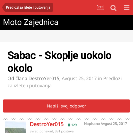
Predlozi za izlete i putovanja
Moto Zajednica
Sabac - Skoplje uokolo
okolo
Od člana
DestroYer015
,
Avgust 25, 2017
in
Predlozi
za izlete i putovanja
Napiši svoj odgovor
DestroYer015
Napisano
Avgust 25, 2017
129
Svrati ponekad, 331 postova