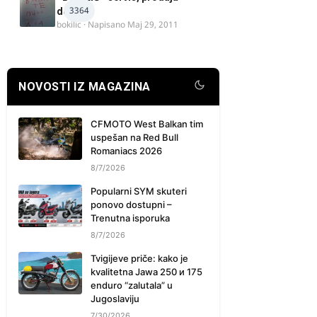
3364
delova
bokilic
· Napisano
Maj 29, 2011
NOVOSTI IZ MAGAZINA
CFMOTO West Balkan tim
uspešan na Red Bull
Romaniacs 2026
8/7/2026
Popularni SYM skuteri
ponovo dostupni –
Trenutna isporuka
8/7/2026
Tvigijeve priče: kako je
kvalitetna Jawa 250 и 175
enduro “zalutala” u
Jugoslaviju
7/30/2026