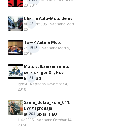
20, 2011
Charlie Auto-Moto delovi
42
Alexandra995
· Napisano
Mart
25
TwinZ Auto & Moto
1513
Zeljkamp
· Napisano
Mart 9,
2018
Moto vulkanizer i moto
servis - Igor XT, Novi
51
Beograd
igorxt
· Napisano
Novembar 4,
2010
Samo_dobra_kola_011:
Uvoz i prodaja
203
automobila iz EU
Luka9905
· Napisano
Octobar 14,
2024