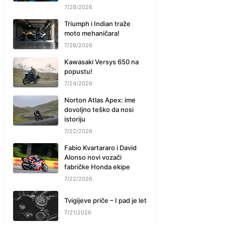
7/28/2026
Triumph i Indian traže
moto mehaničara!
7/28/2026
Kawasaki Versys 650 na
popustu!
7/24/2026
Norton Atlas Apex: ime
dovoljno teško da nosi
istoriju
7/22/2026
Fabio Kvartararo i David
Alonso novi vozači
fabričke Honda ekipe
7/22/2026
Tvigijeve priče – I pad je let
7/21/2026