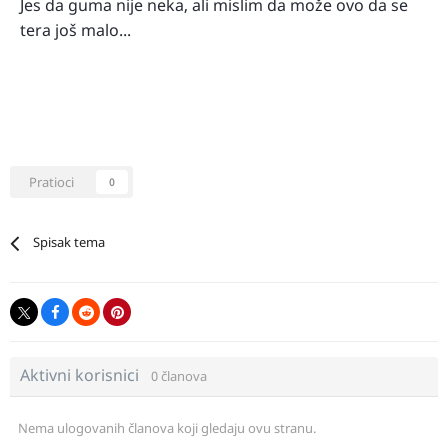
Jes da guma nije neka, ali mislim da može ovo da se
tera još malo...
Pratioci
0
Spisak tema
Aktivni korisnici
0 članova
Nema ulogovanih članova koji gledaju ovu stranu.