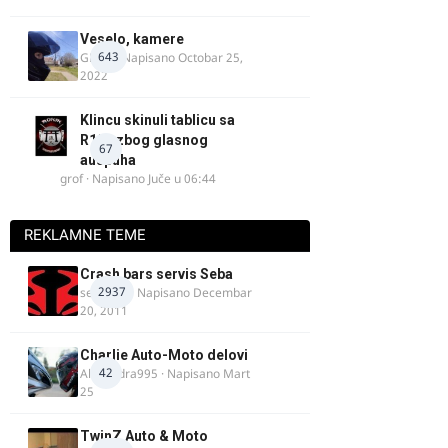
Veselo, kamere
643
GR 46
· Napisano
Octobar 25,
2022
Klincu skinuli tablicu sa
R125 zbog glasnog
67
auspuha
grof
· Napisano
Juče u 06:44
REKLAMNE TEME
Crash bars servis Seba
2937
seba011
· Napisano
Decembar
20, 2011
Charlie Auto-Moto delovi
42
Alexandra995
· Napisano
Mart
25
TwinZ Auto & Moto