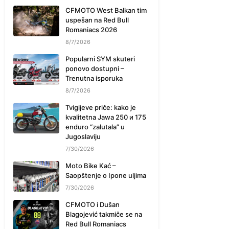
CFMOTO West Balkan tim
uspešan na Red Bull
Romaniacs 2026
8/7/2026
Popularni SYM skuteri
ponovo dostupni –
Trenutna isporuka
8/7/2026
Tvigijeve priče: kako je
kvalitetna Jawa 250 и 175
enduro “zalutala” u
Jugoslaviju
7/30/2026
Moto Bike Kać –
Saopštenje o Ipone uljima
7/30/2026
CFMOTO i Dušan
Blagojević takmiče se na
Red Bull Romaniacs