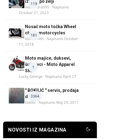
izrada po želji
119
Alexandra995
· Napisano
Octobar 21, 2023
Nosač moto točka Wheel
chock motorcycles
181
blacksmith
· Napisano
Octobar
17, 2018
Moto majice, duksevi,
šuškavci - Moto Apparel
1
SRB
Lucky George
· Napisano
April 27
" BOKILIĆ " servis, prodaja
3364
delova
bokilic
· Napisano
Maj 29, 2011
NOVOSTI IZ MAGAZINA