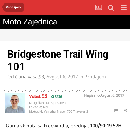
Prodajem
Moto Zajednica
Bridgestone Trail Wing
101
Od člana
vasa.93
,
Avgust 6, 2017
in
Prodajem
vasa.93
Napisano
Avgust 6, 2017
3236
Drug član, 1413 postova
Lokacija:
Niš
Motocikl:
Yamaha Tracer 700 Traveler 2
Guma skinuta sa Freewind-a, prednja,
100/90-19 57H
.