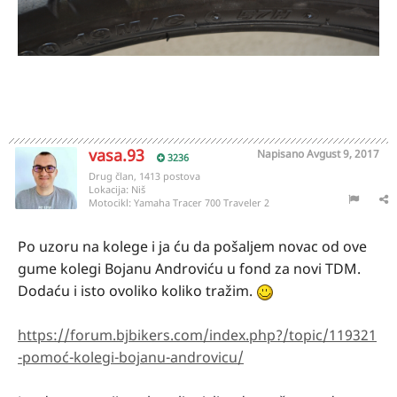
vasa.93
Napisano
Avgust 9, 2017
3236
Drug član, 1413 postova
Lokacija:
Niš
Motocikl:
Yamaha Tracer 700 Traveler 2
Po uzoru na kolege i ja ću da pošaljem novac od ove
gume kolegi Bojanu Androviću u fond za novi TDM.
Dodaću i isto ovoliko koliko tražim.
https://forum.bjbikers.com/index.php?/topic/119321
-pomoć-kolegi-bojanu-androvicu/