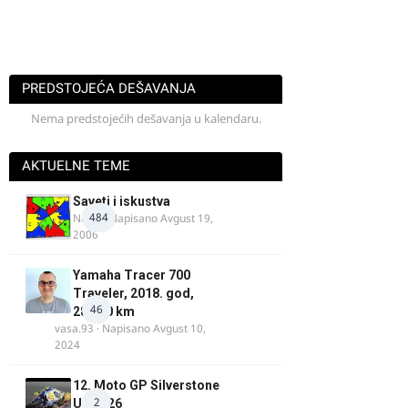
PREDSTOJEĆA DEŠAVANJA
Nema predstojećih dešavanja u kalendaru.
AKTUELNE TEME
Saveti i iskustva
484
Najzli
· Napisano
Avgust 19,
2006
Yamaha Tracer 700
Traveler, 2018. god,
46
28.100 km
vasa.93
· Napisano
Avgust 10,
2024
12. Moto GP Silverstone
2
UK 2026