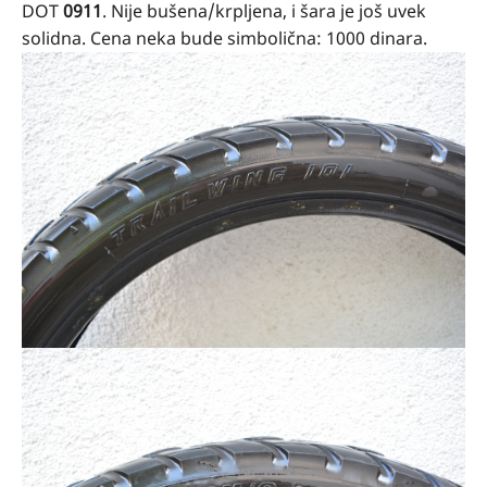
DOT
0911
. Nije bušena/krpljena, i šara je još uvek
solidna. Cena neka bude simbolična: 1000 dinara.