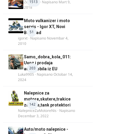
1513
Zeljkamp
· Napisano
Mart 9,
2018
Moto vulkanizer i moto
servis - Igor XT, Novi
51
Beograd
igorxt
· Napisano
Novembar 4,
2010
Samo_dobra_kola_011:
Uvoz i prodaja
203
automobila iz EU
Luka9905
· Napisano
Octobar 14,
2024
Nalepnice za
motore,skutere,trakice
142
za felne,tank protektori
NalepniceZaMotoreNis
· Napisano
Decembar 3, 2022
Auto/moto nalepnice -