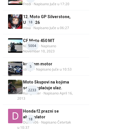
Fredi
· Napisano
Juče u 17:20
12. Moto GP Silverstone,
18
UK, 2026
mixa
· Napisano
Juče u 06:27
CF Moto 450 MT
5004
NIKOLA 1
· Napisano
Novembar 10, 2023
kupujem motor
5
strugo
· Napisano
Juče u 10:53
Moto Skupovi na kojima
se ne naplaćuje ulaz.
2233
Kum_Mixer
· Napisano
April 16,
2013
Honda f2 prazni se
akomulator
18
Dule1406
· Napisano
Četvrtak
u 10:37