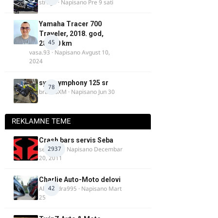
strugo
· Napisano
Pre 9 sati
Yamaha Tracer 700
Traveler, 2018. god,
45
28.100 km
vasa.93
· Napisano
Avgust 10,
2024
sym symphony 125 sr
78
brankoXM
· Napisano
Jun 30
REKLAMNE TEME
Crash bars servis Seba
2937
seba011
· Napisano
Decembar
20, 2011
Charlie Auto-Moto delovi
42
Alexandra995
· Napisano
Mart
25