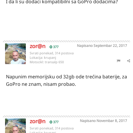
I da li su dodaci kompatibilni sa GoPro dodacima?
zor@n
Napisano
Septembar 22, 2017
377
Svrati ponekad, 314 postova
Lokacija:
krupanj
Motocikl:
transalp 650
Napunim memorijsku od 32gb ode trećina baterije, za
GoPro ne znam, nisam probao.
zor@n
Napisano
Novembar 8, 2017
377
Svrati ponekad, 314 postova
Lokacija:
krupanj