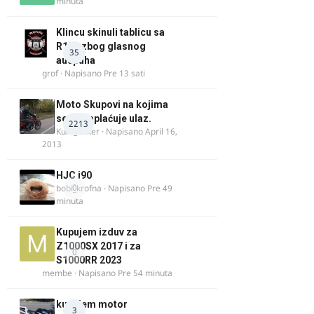
minuta
Klincu skinuli tablicu sa
R125 zbog glasnog
35
auspuha
grof
· Napisano
Pre 13 sati
Moto Skupovi na kojima
se ne naplaćuje ulaz.
2213
Kum_Mixer
· Napisano
April 16,
2013
HJC i90
0
bobi_krofna
· Napisano
Pre 49
minuta
Kupujem izduv za
Z1000SX 2017 i za
0
S1000RR 2023
membe
· Napisano
Pre 54 minuta
kupujem motor
3