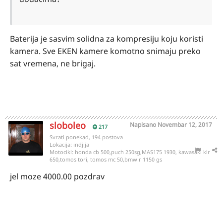
Baterija je sasvim solidna za kompresiju koju koristi
kamera. Sve EKEN kamere komotno snimaju preko
sat vremena, ne brigaj.
sloboleo
Napisano
Novembar 12, 2017
217
Svrati ponekad, 194 postova
Lokacija:
indjija
Motocikl:
honda cb 500,puch 250sg,MAS175 1930, kawasaki klr
650,tomos tori, tomos mc 50,bmw r 1150 gs
jel moze 4000.00 pozdrav