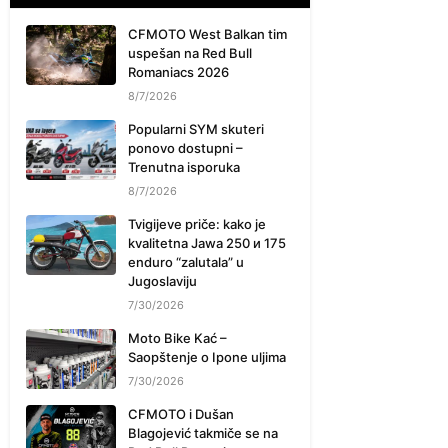
CFMOTO West Balkan tim
uspešan na Red Bull
Romaniacs 2026
8/7/2026
Popularni SYM skuteri
ponovo dostupni –
Trenutna isporuka
8/7/2026
Tvigijeve priče: kako je
kvalitetna Jawa 250 и 175
enduro “zalutala” u
Jugoslaviju
7/30/2026
Moto Bike Kać –
Saopštenje o Ipone uljima
7/30/2026
CFMOTO i Dušan
Blagojević takmiče se na