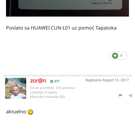
Poslato sa HUAWEI CUN-L01 uz pomoć Tapatoka
1
zor@n
Napisano
Avgust 12, 2017
377
Svrati ponekad, 314 postova
Lokacija:
krupanj
Motocikl:
transalp 650
aktuelno