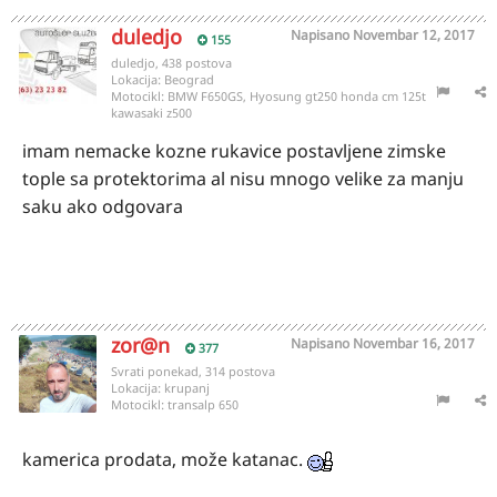
duledjo
Napisano
Novembar 12, 2017
155
duledjo, 438 postova
Lokacija:
Beograd
Motocikl:
BMW F650GS, Hyosung gt250 honda cm 125t
kawasaki z500
imam nemacke kozne rukavice postavljene zimske
tople sa protektorima al nisu mnogo velike za manju
saku ako odgovara
zor@n
Napisano
Novembar 16, 2017
377
Svrati ponekad, 314 postova
Lokacija:
krupanj
Motocikl:
transalp 650
kamerica prodata, može katanac.