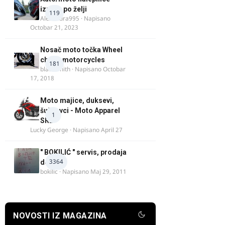
izrada po želji
119
Alexandra995
· Napisano
Octobar 21, 2023
Nosač moto točka Wheel
chock motorcycles
181
blacksmith
· Napisano
Octobar
17, 2018
Moto majice, duksevi,
šuškavci - Moto Apparel
1
SRB
Lucky George
· Napisano
April 27
" BOKILIĆ " servis, prodaja
3364
delova
bokilic
· Napisano
Maj 29, 2011
NOVOSTI IZ MAGAZINA