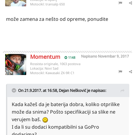
Motocikl:
transalp 650
može zamena za nešto od opreme, ponudite
Momentum
Napisano
Novembar 9, 2017
1148
Rossista originale, 1063 postova
Lokacija:
Novi Sad
Motocikl:
Kawasaki ZX-9R C1
On 21.9.2017. at 16:58,
Dejan Nešković
je napisao:
Kada kažeš da je baterija dobra, koliko otprilike
može da snima? Pošto specifikaciji sa slike ne
verujem baš.
I da li su dodaci kompatibilni sa GoPro
dodacima?