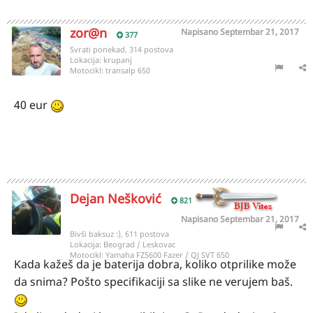
zor@n
Napisano
Septembar 21, 2017
377
Svrati ponekad, 314 postova
Lokacija:
krupanj
Motocikl:
transalp 650
40 eur
Dejan Nešković
821
Napisano
Septembar 21, 2017
Bivši baksuz :), 611 postova
Lokacija:
Beograd / Leskovac
Motocikl:
Yamaha FZS600 Fazer / QJ SVT 650
Kada kažeš da je baterija dobra, koliko otprilike može
da snima? Pošto specifikaciji sa slike ne verujem baš.