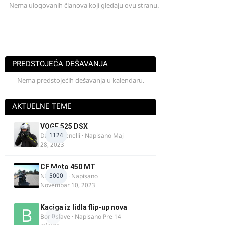
Nema ulogovanih članova koji gledaju ovu stranu.
PREDSTOJEĆA DEŠAVANJA
Nema predstojećih dešavanja u kalendaru.
AKTUELNE TEME
VOGE 525 DSX
1124
DraganBenelli
· Napisano
Maj
28, 2023
CF Moto 450 MT
5000
NIKOLA 1
· Napisano
Novembar 10, 2023
Kaciga iz lidla flip-up nova
0
Bor-i-slave
· Napisano
Pre 14