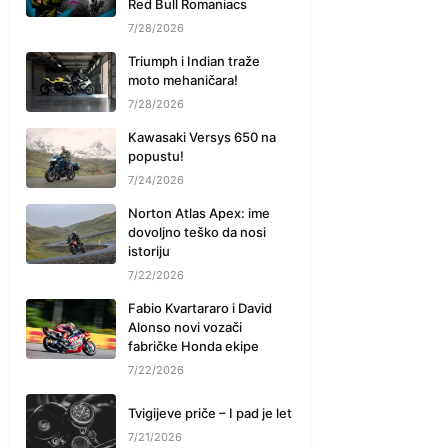
Red Bull Romaniacs
7/28/2026
Triumph i Indian traže
moto mehaničara!
7/28/2026
Kawasaki Versys 650 na
popustu!
7/24/2026
Norton Atlas Apex: ime
dovoljno teško da nosi
istoriju
7/22/2026
Fabio Kvartararo i David
Alonso novi vozači
fabričke Honda ekipe
7/22/2026
Tvigijeve priče – I pad je let
7/21/2026