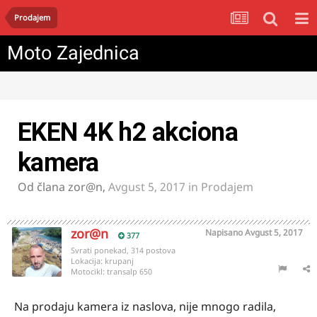
Prodajem
Moto Zajednica
EKEN 4K h2 akciona
kamera
Od člana
zor@n
,
Avgust 5, 2017
in
Prodajem
zor@n
Napisano
Avgust 5, 2017
377
Svrati ponekad, 314 postova
Lokacija:
krupanj
Motocikl:
transalp 650
Na prodaju kamera iz naslova, nije mnogo radila,