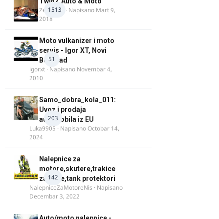
TwinZ Auto & Moto
1513
Zeljkamp
· Napisano
Mart 9,
2018
Moto vulkanizer i moto
servis - Igor XT, Novi
51
Beograd
igorxt
· Napisano
Novembar 4,
2010
Samo_dobra_kola_011:
Uvoz i prodaja
203
automobila iz EU
Luka9905
· Napisano
Octobar 14,
2024
Nalepnice za
motore,skutere,trakice
142
za felne,tank protektori
NalepniceZaMotoreNis
· Napisano
Decembar 3, 2022
Auto/moto nalepnice -