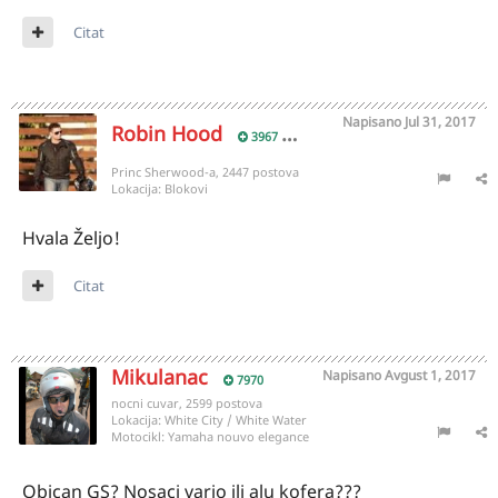
Citat
Napisano
Jul 31, 2017
Robin Hood
3967
Princ Sherwood-a, 2447 postova
Lokacija:
Blokovi
Hvala Željo!
Citat
Mikulanac
Napisano
Avgust 1, 2017
7970
nocni cuvar, 2599 postova
Lokacija:
White City / White Water
Motocikl:
Yamaha nouvo elegance
Obican GS? Nosaci vario ili alu kofera???