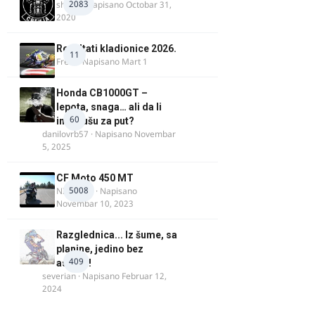
2083
shlem
· Napisano
Octobar 31,
2020
Rezultati kladionice 2026.
11
Fredi
· Napisano
Mart 1
Honda CB1000GT –
lepota, snaga… ali da li
60
ima dušu za put?
danilovrb57
· Napisano
Novembar
5, 2025
CF Moto 450 MT
5008
NIKOLA 1
· Napisano
Novembar 10, 2023
Razglednica... Iz šume, sa
planine, jedino bez
409
asfalta!
severian
· Napisano
Februar 12,
2024