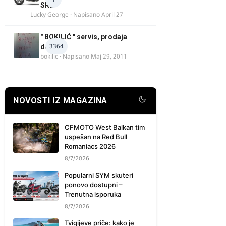
SRB
Lucky George
· Napisano
April 27
" BOKILIĆ " servis, prodaja
3364
delova
bokilic
· Napisano
Maj 29, 2011
NOVOSTI IZ MAGAZINA
CFMOTO West Balkan tim
uspešan na Red Bull
Romaniacs 2026
8/7/2026
Popularni SYM skuteri
ponovo dostupni –
Trenutna isporuka
8/7/2026
Tvigijeve priče: kako je