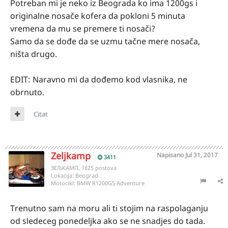
Potreban mi je neko iz Beograda ko ima 1200gs i
originalne nosače kofera da pokloni 5 minuta
vremena da mu se premere ti nosači?
Samo da se dođe da se uzmu tačne mere nosača,
ništa drugo.
EDIT: Naravno mi da dođemo kod vlasnika, ne
obrnuto.
Citat
Zeljkamp
Napisano
Jul 31, 2017
3411
ЗЕЉКАМП, 1825 postova
Lokacija:
Beograd
Motocikl:
BMW R1200GS Adventure
Trenutno sam na moru ali ti stojim na raspolaganju
od sledeceg ponedeljka ako se ne snadjes do tada.