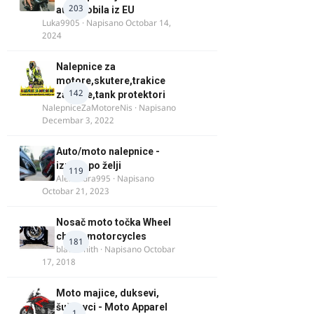
203
automobila iz EU
Luka9905
· Napisano
Octobar 14,
2024
Nalepnice za
motore,skutere,trakice
142
za felne,tank protektori
NalepniceZaMotoreNis
· Napisano
Decembar 3, 2022
Auto/moto nalepnice -
izrada po želji
119
Alexandra995
· Napisano
Octobar 21, 2023
Nosač moto točka Wheel
chock motorcycles
181
blacksmith
· Napisano
Octobar
17, 2018
Moto majice, duksevi,
šuškavci - Moto Apparel
1