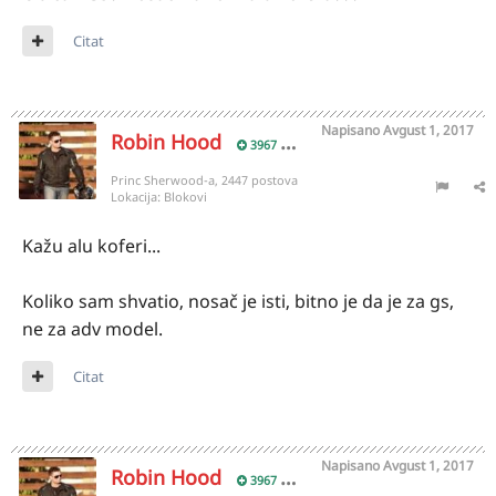
Citat
Napisano
Avgust 1, 2017
Robin Hood
3967
Princ Sherwood-a, 2447 postova
Lokacija:
Blokovi
Kažu alu koferi...
Koliko sam shvatio, nosač je isti, bitno je da je za gs,
ne za adv model.
Citat
Napisano
Avgust 1, 2017
Robin Hood
3967