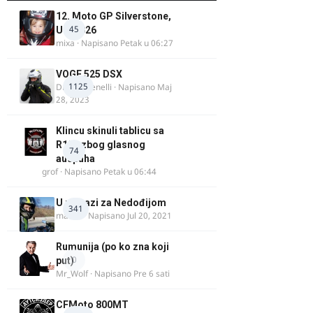
12. Moto GP Silverstone,
45
UK, 2026
mixa
· Napisano
Petak u 06:27
VOGE 525 DSX
1125
DraganBenelli
· Napisano
Maj
28, 2023
Klincu skinuli tablicu sa
R125 zbog glasnog
74
auspuha
grof
· Napisano
Petak u 06:44
U potrazi za Nedođijom
341
makikt
· Napisano
Jul 20, 2021
Rumunija (po ko zna koji
0
put)
Mr_Wolf
· Napisano
Pre 6 sati
CFMoto 800MT