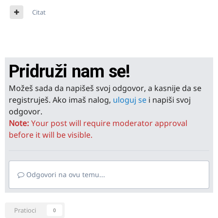
Citat
Pridruži nam se!
Možeš sada da napišeš svoj odgovor, a kasnije da se
registruješ. Ako imaš nalog,
uloguj se
i napiši svoj
odgovor.
Note:
Your post will require moderator approval
before it will be visible.
Odgovori na ovu temu...
Pratioci
0