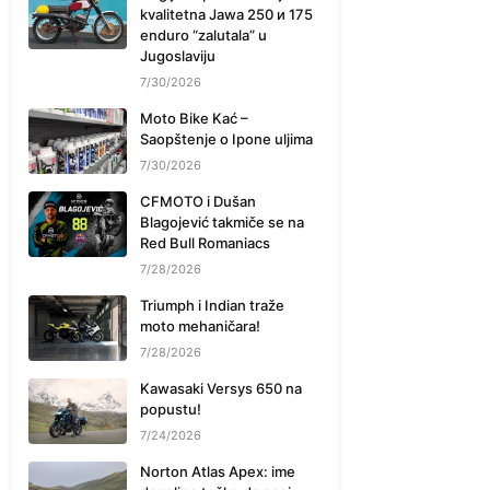
kvalitetna Jawa 250 и 175
enduro “zalutala” u
Jugoslaviju
7/30/2026
Moto Bike Kać –
Saopštenje o Ipone uljima
7/30/2026
CFMOTO i Dušan
Blagojević takmiče se na
Red Bull Romaniacs
7/28/2026
Triumph i Indian traže
moto mehaničara!
7/28/2026
Kawasaki Versys 650 na
popustu!
7/24/2026
Norton Atlas Apex: ime