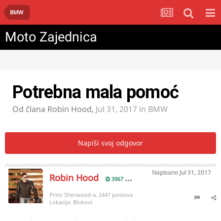
BMW
Moto Zajednica
Potrebna mala pomoć
Od člana
Robin Hood
,
Jul 31, 2017
in
BMW
Napiši svoj odgovor
Napisano
Jul 31, 2017
Robin Hood
3967
Princ Sherwood-a, 2447 postova
Lokacija:
Blokovi