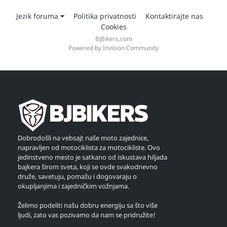
Jezik foruma
Politika privatnosti
Kontaktirajte nas
Cookies
BJBikers.com
Powered by Invision Community
Dobrodošli na vebsajt naše moto zajednice,
napravljen od motociklista za motocikliste. Ovo
jedinstveno mesto je satkano od iskustava hiljada
bajkera širom sveta, koji se ovde svakodnevno
druže, savetuju, pomažu i dogovaraju o
okupljanjima i zajedničkim vožnjama.
Želimo podeliti našu dobru energiju sa što više
ljudi, zato vas pozivamo da nam se pridružite!