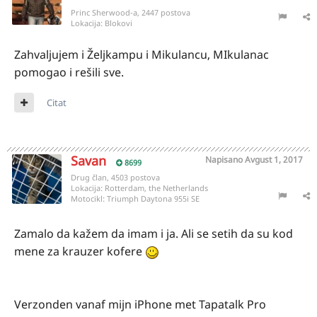
Princ Sherwood-a, 2447 postova
Lokacija:
Blokovi
Zahvaljujem i Željkampu i Mikulancu, MIkulanac
pomogao i rešili sve.
Citat
Savan
Napisano
Avgust 1, 2017
8699
Drug član, 4503 postova
Lokacija:
Rotterdam, the Netherlands
Motocikl:
Triumph Daytona 955i SE
Zamalo da kažem da imam i ja. Ali se setih da su kod
mene za krauzer kofere
Verzonden vanaf mijn iPhone met Tapatalk Pro