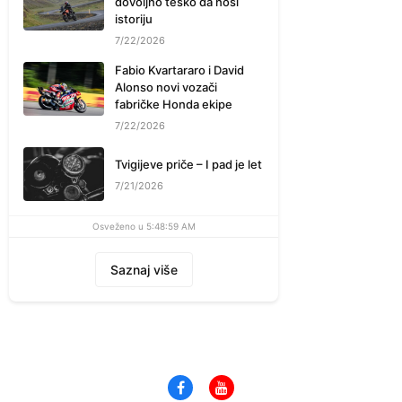
dovoljno teško da nosi
istoriju
7/22/2026
Fabio Kvartararo i David
Alonso novi vozači
fabričke Honda ekipe
7/22/2026
Tvigijeve priče – I pad je let
7/21/2026
Osveženo u 5:48:59 AM
Saznaj više