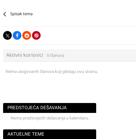
Spisak tema
Aktivni korisnici
0 članova
Nema ulogovanih članova koji gledaju ovu stranu.
PREDSTOJEĆA DEŠAVANJA
Nema predstojećih dešavanja u kalendaru.
AKTUELNE TEME