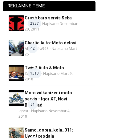
REKLAMNE TEME
Crash bars servis Seba
2937
seba011
· Napisano
Decembar
20, 2011
Charlie Auto-Moto delovi
42
Alexandra995
· Napisano
Mart
25
TwinZ Auto & Moto
1513
Zeljkamp
· Napisano
Mart 9,
2018
Moto vulkanizer i moto
servis - Igor XT, Novi
51
Beograd
igorxt
· Napisano
Novembar 4,
2010
Samo_dobra_kola_011:
Uvoz i prodaja