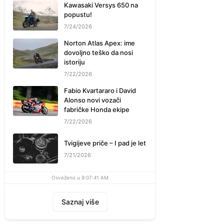
Kawasaki Versys 650 na
popustu!
7/24/2026
Norton Atlas Apex: ime
dovoljno teško da nosi
istoriju
7/22/2026
Fabio Kvartararo i David
Alonso novi vozači
fabričke Honda ekipe
7/22/2026
Tvigijeve priče – I pad je let
7/21/2026
Osveženo u 9:07:41 AM
Saznaj više