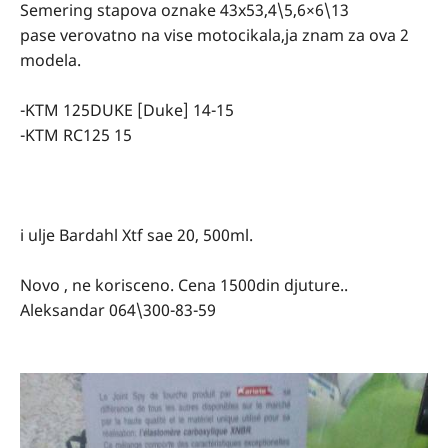
Semering stapova oznake 43x53,4\5,6×6\13
pase verovatno na vise motocikala,ja znam za ova 2
modela.
-KTM 125DUKE [Duke] 14-15
-KTM RC125 15
i ulje Bardahl Xtf sae 20, 500ml.
Novo , ne korisceno. Cena 1500din djuture..
Aleksandar 064\300-83-59