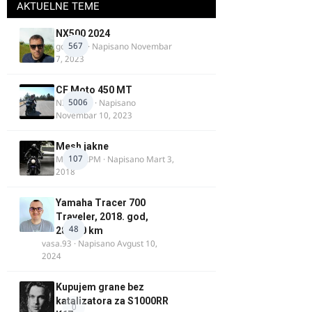
AKTUELNE TEME
NX500 2024
567
godovic
· Napisano
Novembar
7, 2023
CF Moto 450 MT
5006
NIKOLA 1
· Napisano
Novembar 10, 2023
Mesh jakne
107
MostarRPM
· Napisano
Mart 3,
2018
Yamaha Tracer 700
Traveler, 2018. god,
48
28.100 km
vasa.93
· Napisano
Avgust 10,
2024
Kupujem grane bez
katalizatora za S1000RR
0