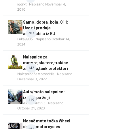
igorxt
· Napisano
Novembar 4,
2010
Samo_dobra_kola_011:
Uvoz i prodaja
203
automobila iz EU
Luka9905
· Napisano
Octobar 14,
2024
Nalepnice za
motore,skutere,trakice
142
za felne,tank protektori
NalepniceZaMotoreNis
· Napisano
Decembar 3, 2022
Auto/moto nalepnice -
izrada po želji
119
Alexandra995
· Napisano
Octobar 21, 2023
Nosač moto točka Wheel
chock motorcycles
181