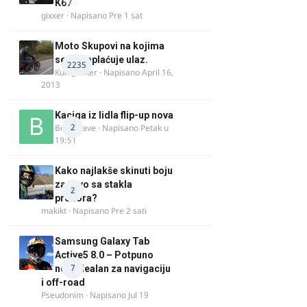
K67
gixxer
· Napisano
Pre 1 sat
Moto Skupovi na kojima
se ne naplaćuje ulaz.
2235
Kum_Mixer
· Napisano
April 16,
2013
Kaciga iz lidla flip-up nova
2
Bor-i-slave
· Napisano
Petak u
19:51
Kako najlakše skinuti boju
za drvo sa stakla
2
prozora?
makikt
· Napisano
Pre 2 sati
Samsung Galaxy Tab
Active5 8.0 – Potpuno
7
nov, idealan za navigaciju
i off-road
Pseudonim
· Napisano
Jul 19