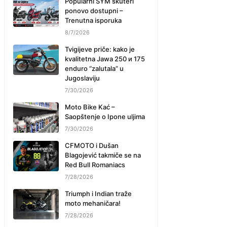
Popularni SYM skuteri
ponovo dostupni –
Trenutna isporuka
8/7/2026
Tvigijeve priče: kako je
kvalitetna Jawa 250 и 175
enduro “zalutala” u
Jugoslaviju
7/30/2026
Moto Bike Kać –
Saopštenje o Ipone uljima
7/30/2026
CFMOTO i Dušan
Blagojević takmiče se na
Red Bull Romaniacs
7/28/2026
Triumph i Indian traže
moto mehaničara!
7/28/2026