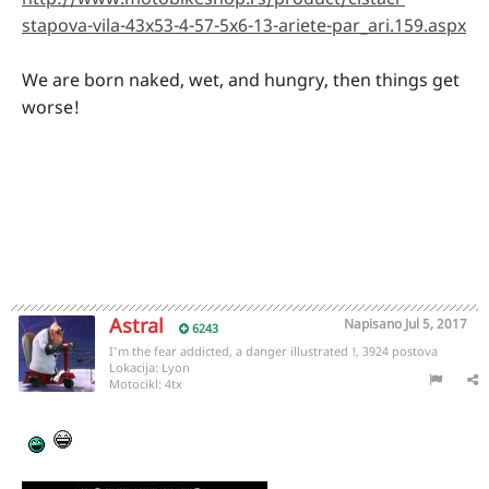
stapova-vila-43x53-4-57-5x6-13-ariete-par_ari.159.aspx
We are born naked, wet, and hungry, then things get
worse!
Astral
Napisano
Jul 5, 2017
6243
I'm the fear addicted, a danger illustrated !, 3924 postova
Lokacija:
Lyon
Motocikl:
4tx