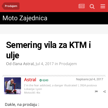
Prodajem
Moto Zajednica
Semering vila za KTM i
ulje
Od člana
Astral
,
Jul 4, 2017
in
Prodajem
Astral
Napisano
Jul 4, 2017
6243
I'm the fear addicted, a danger illustrated !, 3924 postova
Lokacija:
Lyon
Motocikl:
4tx
Dakle, na prodaju :