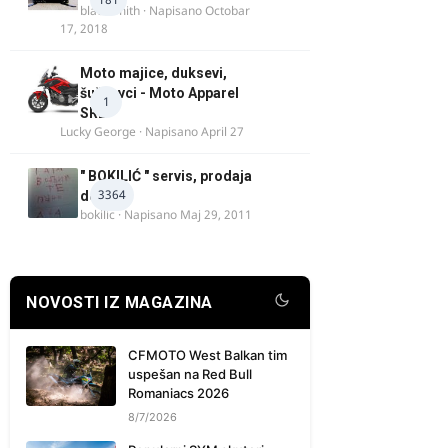
blacksmith
· Napisano
Octobar
17, 2018
Moto majice, duksevi,
šuškavci - Moto Apparel
1
SRB
Lucky George
· Napisano
April 27
" BOKILIĆ " servis, prodaja
3364
delova
bokilic
· Napisano
Maj 29, 2011
NOVOSTI IZ MAGAZINA
CFMOTO West Balkan tim
uspešan na Red Bull
Romaniacs 2026
8/7/2026