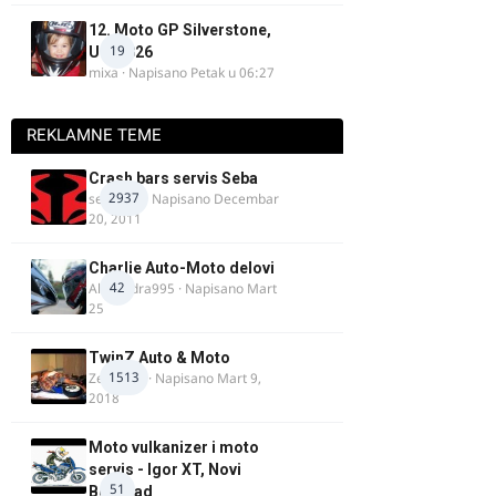
12. Moto GP Silverstone,
19
UK, 2026
mixa
· Napisano
Petak u 06:27
REKLAMNE TEME
Crash bars servis Seba
2937
seba011
· Napisano
Decembar
20, 2011
Charlie Auto-Moto delovi
42
Alexandra995
· Napisano
Mart
25
TwinZ Auto & Moto
1513
Zeljkamp
· Napisano
Mart 9,
2018
Moto vulkanizer i moto
servis - Igor XT, Novi
51
Beograd