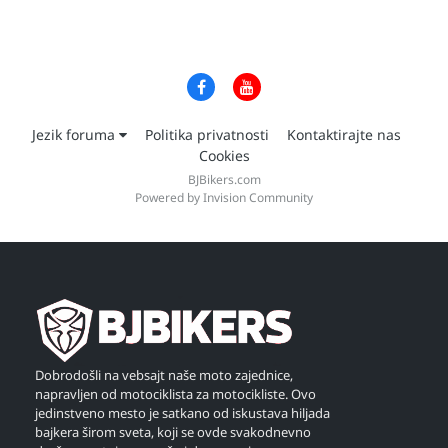
Jezik foruma
Politika privatnosti
Kontaktirajte nas
Cookies
BJBikers.com
Powered by Invision Community
Dobrodošli na vebsajt naše moto zajednice,
napravljen od motociklista za motocikliste. Ovo
jedinstveno mesto je satkano od iskustava hiljada
bajkera širom sveta, koji se ovde svakodnevno