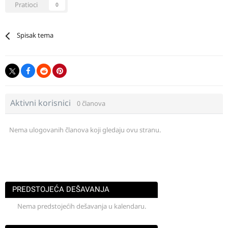
Pratioci
0
Spisak tema
Aktivni korisnici
0 članova
Nema ulogovanih članova koji gledaju ovu stranu.
PREDSTOJEĆA DEŠAVANJA
Nema predstojećih dešavanja u kalendaru.