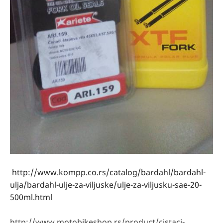
http://www.kompp.co.rs/catalog/bardahl/bardahl-
ulja/bardahl-ulje-za-viljuske/ulje-za-viljusku-sae-20-
500ml.html
http://www.motobikeshop.rs/product/cistaci-