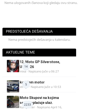
Nema ulogovanih članova koji gledaju ovu stranu.
PREDSTOJEĆA DEŠAVANJA
Nema predstojećih dešavanja u kalendaru.
AKTUELNE TEME
12. Moto GP Silverstone,
14
UK, 2026
mixa
· Napisano
Juče u 06:27
kupujem motor
5
strugo
· Napisano
Juče u 10:53
Moto Skupovi na kojima
se ne naplaćuje ulaz.
2233
Kum_Mixer
· Napisano
April 16,