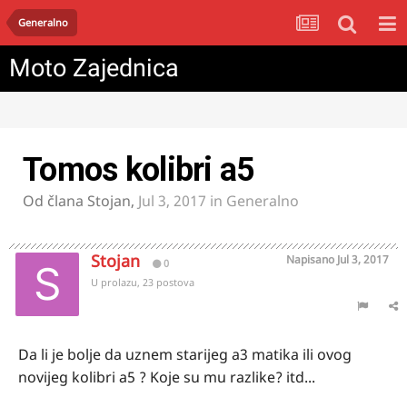
Generalno
Moto Zajednica
Tomos kolibri a5
Od člana
Stojan
,
Jul 3, 2017
in
Generalno
Stojan
Napisano
Jul 3, 2017
0
U prolazu, 23 postova
Da li je bolje da uznem starijeg a3 matika ili ovog
novijeg kolibri a5 ? Koje su mu razlike? itd...