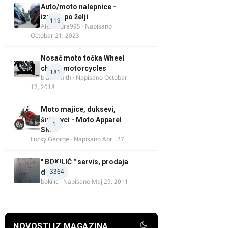
Auto/moto nalepnice -
izrada po želji
119
Alexandra995
· Napisano
Octobar 21, 2023
Nosač moto točka Wheel
chock motorcycles
181
blacksmith
· Napisano
Octobar
17, 2018
Moto majice, duksevi,
šuškavci - Moto Apparel
1
SRB
Lucky George
· Napisano
April 27
" BOKILIĆ " servis, prodaja
3364
delova
bokilic
· Napisano
Maj 29, 2011
NOVOSTI IZ MAGAZINA