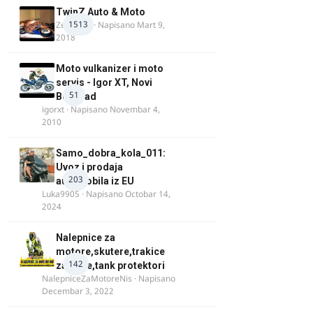
TwinZ Auto & Moto
1513
Zeljkamp
· Napisano
Mart 9,
2018
Moto vulkanizer i moto
servis - Igor XT, Novi
51
Beograd
igorxt
· Napisano
Novembar 4,
2010
Samo_dobra_kola_011:
Uvoz i prodaja
203
automobila iz EU
Luka9905
· Napisano
Octobar 14,
2024
Nalepnice za
motore,skutere,trakice
142
za felne,tank protektori
NalepniceZaMotoreNis
· Napisano
Decembar 3, 2022