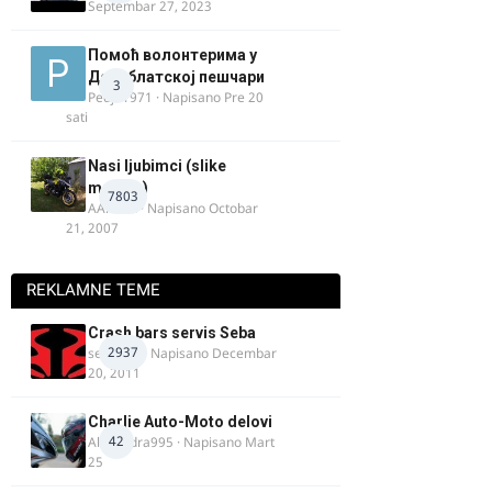
Septembar 27, 2023
Помоћ волонтерима у
Делиблатској пешчари
3
Pedja1971
· Napisano
Pre 20
sati
Nasi ljubimci (slike
motora)
7803
AArnold
· Napisano
Octobar
21, 2007
REKLAMNE TEME
Crash bars servis Seba
2937
seba011
· Napisano
Decembar
20, 2011
Charlie Auto-Moto delovi
42
Alexandra995
· Napisano
Mart
25