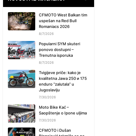
CFMOTO West Balkan tim
uspešan na Red Bull
Romaniacs 2026
8/7/2026
Popularni SYM skuteri
ponovo dostupni –
Trenutna isporuka
8/7/2026
Tvigijeve priče: kako je
kvalitetna Jawa 250 и 175
enduro “zalutala” u
Jugoslaviju
7/30/2026
Moto Bike Kać –
Saopštenje o Ipone uljima
7/30/2026
CFMOTO i Dušan