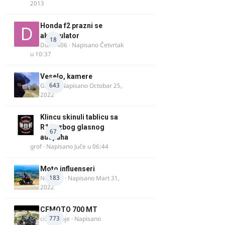
2013
Honda f2 prazni se
akomulator
18
Dule1406
· Napisano
Četvrtak
u 10:37
Veselo, kamere
643
GR 46
· Napisano
Octobar 25,
2022
Klincu skinuli tablicu sa
R125 zbog glasnog
67
auspuha
grof
· Napisano
Juče u 06:44
Moto influenseri
183
Nolanka
· Napisano
Mart 31,
2022
CFMOTO 700 MT
773
cika miloje
· Napisano