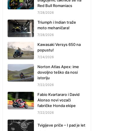
Blagojević takmiče se na
Red Bull Romaniacs
7/28/2026
Triumph i Indian traže
moto mehaničara!
7/28/2026
Kawasaki Versys 650 na
popustu!
7/24/2026
Norton Atlas Apex: ime
dovoljno teško da nosi
istoriju
7/22/2026
Fabio Kvartararo i David
Alonso novi vozači
fabričke Honda ekipe
7/22/2026
Tvigijeve priče – I pad je let