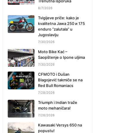
Trenutna isporuka
8/7/2026
Tvigijeve priče: kako je
kvalitetna Jawa 250 и 175
enduro “zalutala” u
Jugoslaviju
7/30/2026
Moto Bike Kać –
Saopštenje o Ipone uljima
7/30/2026
CFMOTO i Dušan
Blagojević takmiče se na
Red Bull Romaniacs
7/28/2026
Triumph i Indian traže
moto mehaničara!
7/28/2026
Kawasaki Versys 650 na
popustu!