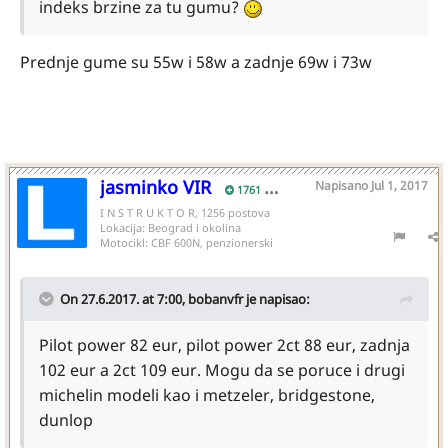
indeks brzine za tu gumu?
Prednje gume su 55w i 58w a zadnje 69w i 73w
jasminko VIR
Napisano
Jul 1, 2017
1761
I N S T R U K T O R, 1256 postova
Lokacija:
Beograd i okolina
Motocikl:
CBF 600N, penzionerski
On 27.6.2017. at 7:00,
bobanvfr
je napisao:
Pilot power 82 eur, pilot power 2ct 88 eur, zadnja
102 eur a 2ct 109 eur. Mogu da se poruce i drugi
michelin modeli kao i metzeler, bridgestone,
dunlop