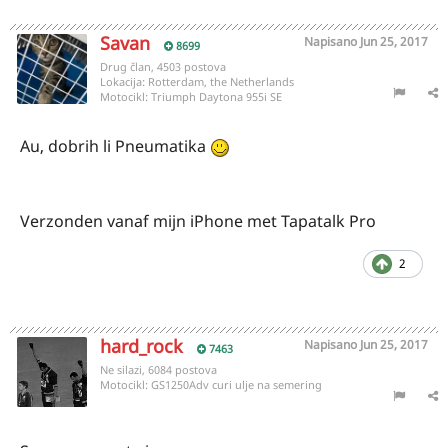
Savan
Napisano
Jun 25, 2017
8699
Drug član, 4503 postova
Lokacija:
Rotterdam, the Netherlands
Motocikl:
Triumph Daytona 955i SE
Au, dobrih li Pneumatika
Verzonden vanaf mijn iPhone met Tapatalk Pro
2
hard_rock
Napisano
Jun 25, 2017
7463
Ne silazi, 6084 postova
Motocikl:
GS1250Adv curi ulje na semering