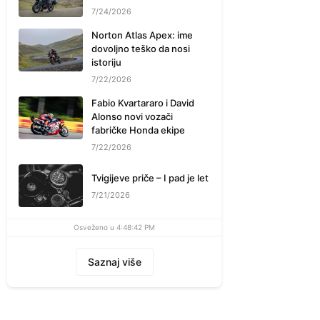
7/24/2026
Norton Atlas Apex: ime
dovoljno teško da nosi
istoriju
7/22/2026
Fabio Kvartararo i David
Alonso novi vozači
fabričke Honda ekipe
7/22/2026
Tvigijeve priče – I pad je let
7/21/2026
Osveženo u 4:48:42 PM
Saznaj više