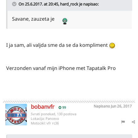
On 25.6.2017. at 20:45,
hard_rock
je napisao:
Savane, zauzeta je
I ja sam, ali valjda sme da se da kompliment
Verzonden vanaf mijn iPhone met Tapatalk Pro
bobanvfr
Napisano
Jun 26, 2017
99
Svrati ponekad, 130 postova
Lokacija:
Pancevo
Motocikl:
vfr rc36