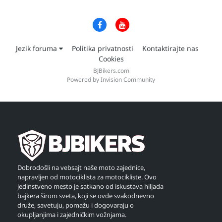
Jezik foruma
Politika privatnosti
Kontaktirajte nas
Cookies
BJBikers.com
Powered by Invision Community
Dobrodošli na vebsajt naše moto zajednice,
napravljen od motociklista za motocikliste. Ovo
jedinstveno mesto je satkano od iskustava hiljada
bajkera širom sveta, koji se ovde svakodnevno
druže, savetuju, pomažu i dogovaraju o
okupljanjima i zajedničkim vožnjama.