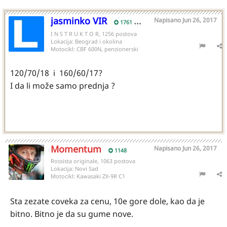
jasminko VIR
Napisano
Jun 26, 2017
1761
I N S T R U K T O R, 1256 postova
Lokacija:
Beograd i okolina
Motocikl:
CBF 600N, penzionerski
120/70/18 i 160/60/17?
I da li može samo prednja ?
Momentum
Napisano
Jun 26, 2017
1148
Rossista originale, 1063 postova
Lokacija:
Novi Sad
Motocikl:
Kawasaki ZX-9R C1
Sta zezate coveka za cenu, 10e gore dole, kao da je
bitno. Bitno je da su gume nove.