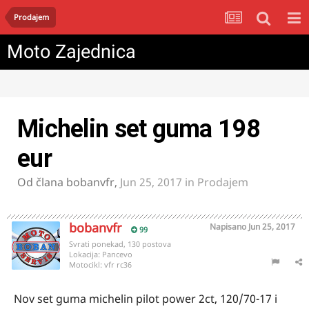
Prodajem
Moto Zajednica
Michelin set guma 198
eur
Od člana
bobanvfr
,
Jun 25, 2017
in
Prodajem
bobanvfr
Napisano
Jun 25, 2017
99
Svrati ponekad, 130 postova
Lokacija:
Pancevo
Motocikl:
vfr rc36
Nov set guma michelin pilot power 2ct, 120/70-17 i