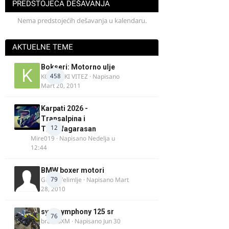
PREDSTOJEĆA DEŠAVANJA
Nema predstojećih dešavanja u kalendaru.
AKTUELNE TEME
Bokseri: Motorno ulje
458
KOSOVSKI VITEZ
· Napisano
Mart 20, 2011
Karpati 2026 -
Transalpina i
12
Transfagarasan
Mire019
· Napisano
Nedelja u
12:44
BMW boxer motori
79
Guest Velimlje · Napisano
Mart
28, 2010
sym symphony 125 sr
76
brankoXM
· Napisano
Jun 30