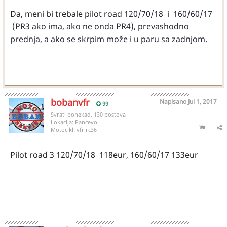
Da, meni bi trebale pilot road
120/70/18 i 160/60/17
(PR3 ako ima, ako ne onda PR4), prevashodno
prednja, a ako se skrpim može i u paru sa zadnjom.
bobanvfr
Napisano
Jul 1, 2017
99
Svrati ponekad, 130 postova
Lokacija:
Pancevo
Motocikl:
vfr rc36
Pilot road 3 120/70/18 118eur, 160/60/17 133eur