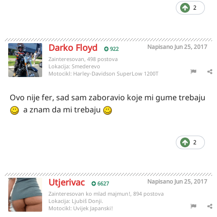
2
Darko Floyd
Napisano
Jun 25, 2017
922
Zainteresovan, 498 postova
Lokacija:
Smederevo
Motocikl:
Harley-Davidson SuperLow 1200T
Ovo nije fer, sad sam zaboravio koje mi gume trebaju
a znam da mi trebaju
2
Utjerivac
Napisano
Jun 25, 2017
6627
Zainteresovan ko mlad majmun!, 894 postova
Lokacija:
Ljubiš Donji.
Motocikl:
Uvijek Japanski!