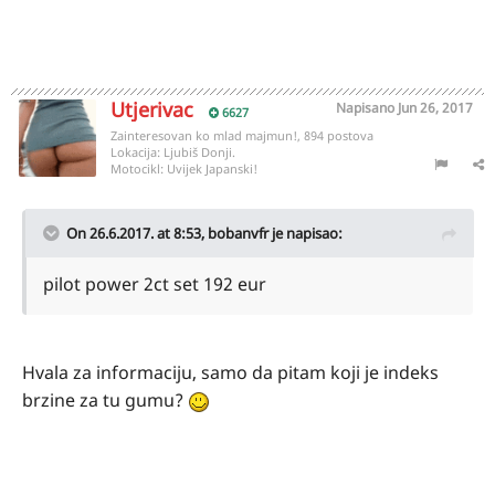
Utjerivac
Napisano
Jun 26, 2017
6627
Zainteresovan ko mlad majmun!, 894 postova
Lokacija:
Ljubiš Donji.
Motocikl:
Uvijek Japanski!
On 26.6.2017. at 8:53,
bobanvfr
je napisao:
pilot power 2ct set 192 eur
Hvala za informaciju, samo da pitam koji je indeks
brzine za tu gumu?