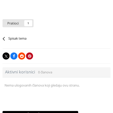
Pratioci
1
Spisak tema
Aktivni korisnici
0 članova
Nema ulogovanih članova koji gledaju ovu stranu.