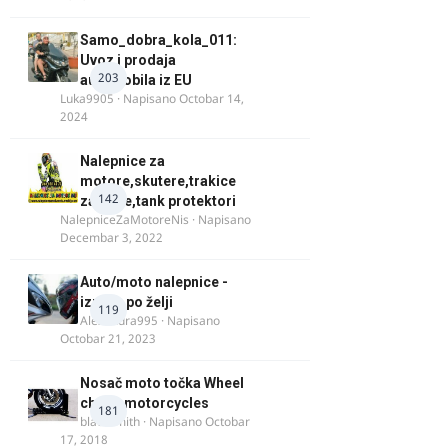
Samo_dobra_kola_011:
Uvoz i prodaja
203
automobila iz EU
Luka9905
· Napisano
Octobar 14,
2024
Nalepnice za
motore,skutere,trakice
142
za felne,tank protektori
NalepniceZaMotoreNis
· Napisano
Decembar 3, 2022
Auto/moto nalepnice -
izrada po želji
119
Alexandra995
· Napisano
Octobar 21, 2023
Nosač moto točka Wheel
chock motorcycles
181
blacksmith
· Napisano
Octobar
17, 2018