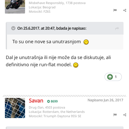
Misbehave Responsibly, 1738 postova
Lokacija:
Beograd
Motocikl:
FZ6S
On 25.6.2017. at 20:47,
bdada
je napisao:
To su one nove sa unutrasnjom
Dal je unutrašnja ili nije može da se diskutuje, ali
definitivno nije run-flat model.
1
Savan
Napisano
Jun 26, 2017
8699
Drug član, 4503 postova
Lokacija:
Rotterdam, the Netherlands
Motocikl:
Triumph Daytona 955i SE