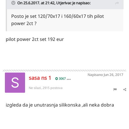
On 25.6.2017. at 21:42,
Utjerivac
je napisao:
Posto je set 120/70x17 i 160/60x17 tih pilot
power 2ct ?
pilot power 2ct set 192 eur
Napisano
Jun 26, 2017
sasa ns 1
3067
Ne silazi, 2915 postova
izgleda da je unutrasnja silikonska ,ali neka dobra