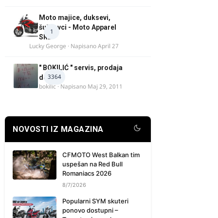
Moto majice, duksevi,
šuškavci - Moto Apparel
1
SRB
Lucky George
· Napisano
April 27
" BOKILIĆ " servis, prodaja
3364
delova
bokilic
· Napisano
Maj 29, 2011
NOVOSTI IZ MAGAZINA
CFMOTO West Balkan tim
uspešan na Red Bull
Romaniacs 2026
8/7/2026
Popularni SYM skuteri
ponovo dostupni –