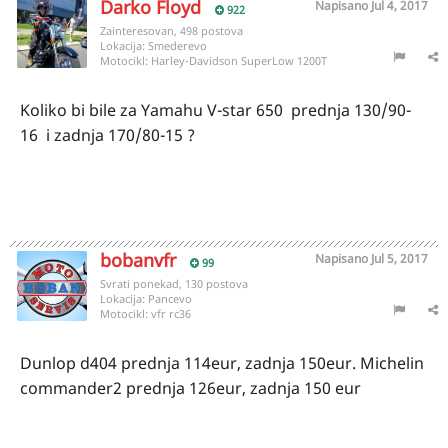
Darko Floyd
Napisano
Jul 4, 2017
922
Zainteresovan, 498 postova
Lokacija:
Smederevo
Motocikl:
Harley-Davidson SuperLow 1200T
Koliko bi bile za Yamahu V-star 650 prednja 130/90-
16 i zadnja 170/80-15 ?
bobanvfr
Napisano
Jul 5, 2017
99
Svrati ponekad, 130 postova
Lokacija:
Pancevo
Motocikl:
vfr rc36
Dunlop d404 prednja 114eur, zadnja 150eur. Michelin
commander2 prednja 126eur, zadnja 150 eur