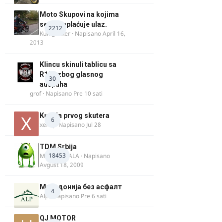
Moto Skupovi na kojima
se ne naplaćuje ulaz.
2212
Kum_Mixer
· Napisano
April 16,
2013
Klincu skinuli tablicu sa
R125 zbog glasnog
30
auspuha
grof
· Napisano
Pre 10 sati
Kupnja prvog skutera
6
xertq
· Napisano
Jul 28
TDM Srbija
18453
MURICAMALA
· Napisano
Avgust 18, 2009
Македонија без асфалт
4
Alp
· Napisano
Pre 6 sati
QJ MOTOR