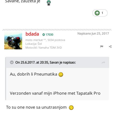
Savane, zauzeta je
1
bdada
Napisano
Jun 25, 2017
17030
moto merkat °°, 5034 postova
Lokacija:
Šid
Motocikl:
Yamaha TDM 3VD
On 25.6.2017. at 20:35,
Savan
je napisao:
Au, dobrih li Pneumatika
Verzonden vanaf mijn iPhone met Tapatalk Pro
To su one nove sa unutrasnjom