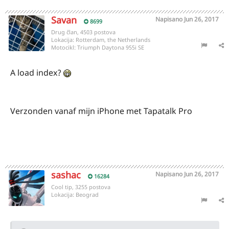
Savan
Napisano
Jun 26, 2017
8699
Drug član, 4503 postova
Lokacija:
Rotterdam, the Netherlands
Motocikl:
Triumph Daytona 955i SE
A load index?
Verzonden vanaf mijn iPhone met Tapatalk Pro
sashac
Napisano
Jun 26, 2017
16284
Cool tip, 3255 postova
Lokacija:
Beograd