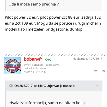
I da li može samo prednja ?
Pilot power 82 eur, pilot power 2ct 88 eur, zadnja 102
eur a 2ct 109 eur. Mogu da se poruce i drugi michelin
modeli kao i metzeler, bridgestone, dunlop
bobanvfr
Napisano
Jun 27, 2017
99
Svrati ponekad, 130 postova
Lokacija:
Pancevo
Motocikl:
vfr rc36
On 26.6.2017. at 14:19,
Utjerivac
je napisao:
Hvala za informaciju, samo da pitam koji je