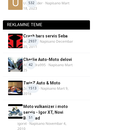
532
Urban Rider
· Napisano
Mart
18, 2023
REKLAMNE TEME
Crash bars servis Seba
2937
seba011
· Napisano
Decembar
20, 2011
Charlie Auto-Moto delovi
42
Alexandra995
· Napisano
Mart
25
TwinZ Auto & Moto
1513
Zeljkamp
· Napisano
Mart 9,
2018
Moto vulkanizer i moto
servis - Igor XT, Novi
51
Beograd
igorxt
· Napisano
Novembar 4,
2010