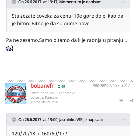
On 26.6.2017. at 13:17,
Momentum
je napisao:
Sta zezate coveka za cenu, 10e gore dole, kao da
je bitno. Bitno je da su gume nove.
Pa ne zezamo.Samo pitamo da li je radnja u pitanju...
bobanvfr
Napisano
Jun 27, 2017
99
Svrati ponekad, 130 postova
Lokacija:
Pancevo
Motocikl:
vfr rc36
On 26.6.2017. at 13:00,
jasminko VIR
je napisao:
120/70/18 i 160/60/17?