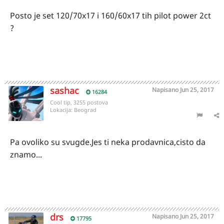
Posto je set 120/70x17 i 160/60x17 tih pilot power 2ct
?
sashac
Napisano
Jun 25, 2017
16284
Cool tip, 3255 postova
Lokacija:
Beograd
Pa ovoliko su svugde.Jes ti neka prodavnica,cisto da
znamo...
drs
Napisano
Jun 25, 2017
17795