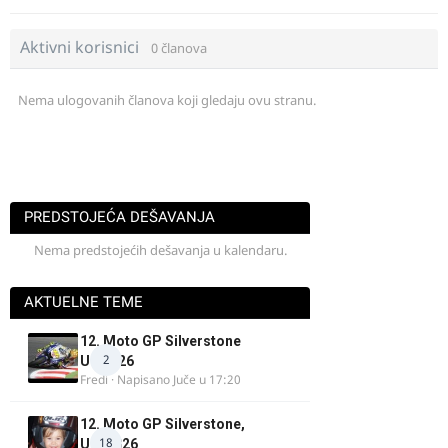
Aktivni korisnici
0 članova
Nema ulogovanih članova koji gledaju ovu stranu.
PREDSTOJEĆA DEŠAVANJA
Nema predstojećih dešavanja u kalendaru.
AKTUELNE TEME
12. Moto GP Silverstone
2
UK 2026
Fredi
· Napisano
Juče u 17:20
12. Moto GP Silverstone,
18
UK, 2026