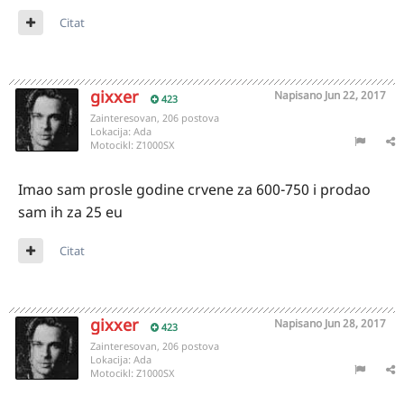
Citat
gixxer
Napisano
Jun 22, 2017
423
Zainteresovan, 206 postova
Lokacija:
Ada
Motocikl:
Z1000SX
Imao sam prosle godine crvene za 600-750 i prodao
sam ih za 25 eu
Citat
gixxer
Napisano
Jun 28, 2017
423
Zainteresovan, 206 postova
Lokacija:
Ada
Motocikl:
Z1000SX