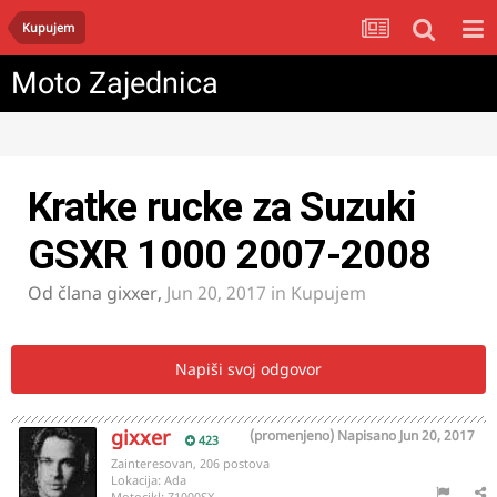
Kupujem
Moto Zajednica
Kratke rucke za Suzuki
GSXR 1000 2007-2008
Od člana
gixxer
,
Jun 20, 2017
in
Kupujem
Napiši svoj odgovor
gixxer
(promenjeno)
Napisano
Jun 20, 2017
423
Zainteresovan, 206 postova
Lokacija:
Ada
Motocikl:
Z1000SX