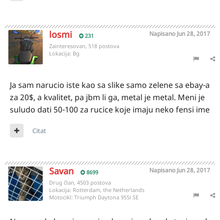
losmi
Napisano
Jun 28, 2017
231
Zainteresovan, 518 postova
Lokacija:
Bg
Ja sam narucio iste kao sa slike samo zelene sa ebay-a
za 20$, a kvalitet, pa jbm li ga, metal je metal. Meni je
suludo dati 50-100 za rucice koje imaju neko fensi ime
Citat
Savan
Napisano
Jun 28, 2017
8699
Drug član, 4503 postova
Lokacija:
Rotterdam, the Netherlands
Motocikl:
Triumph Daytona 955i SE