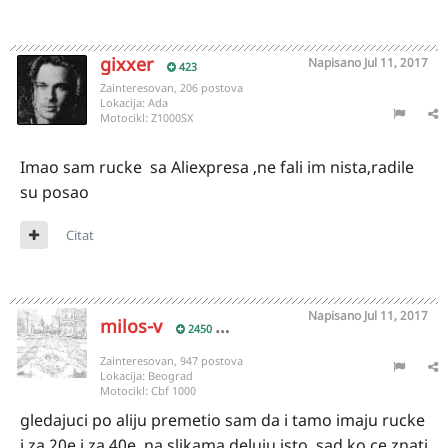
gixxer
Napisano
Jul 11, 2017
423
Zainteresovan, 206 postova
Lokacija:
Ada
Motocikl:
Z1000SX
Imao sam rucke sa Aliexpresa ,ne fali im nista,radile
su posao
Citat
Napisano
Jul 11, 2017
milos-v
2450
Zainteresovan, 947 postova
Lokacija:
Beograd
Motocikl:
Cbf 1000
gledajuci po aliju premetio sam da i tamo imaju rucke
i za 20e i za 40e. na slikama deluju isto. sad ko ce znati