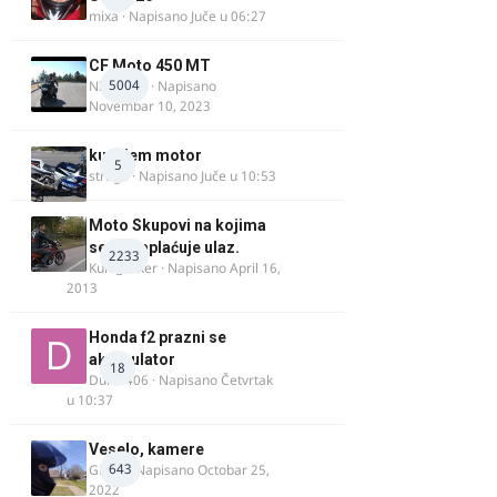
mixa
· Napisano
Juče u 06:27
CF Moto 450 MT
5004
NIKOLA 1
· Napisano
Novembar 10, 2023
kupujem motor
5
strugo
· Napisano
Juče u 10:53
Moto Skupovi na kojima
se ne naplaćuje ulaz.
2233
Kum_Mixer
· Napisano
April 16,
2013
Honda f2 prazni se
akomulator
18
Dule1406
· Napisano
Četvrtak
u 10:37
Veselo, kamere
643
GR 46
· Napisano
Octobar 25,
2022