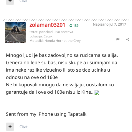
Citat
zolaman03201
Napisano
Jul 7, 2017
139
Svrati ponekad, 250 postova
Lokacija:
Cacak
Motocikl:
Honda Hornet the Grey
Mnogo ljudi je bas zadovoljno sa rucicama sa alija.
Generalno lepe su bas, nisu skupe a i sumnjam da
ima neke razlike vizuelno ili sto se tice ucinka u
odnosu na ove od 160e
Ne bi kupovali mnogo da ne valjaju, uostalom ko
garantuje da i ove od 160e nisu iz Kine..
Sent from my iPhone using Tapatalk
Citat