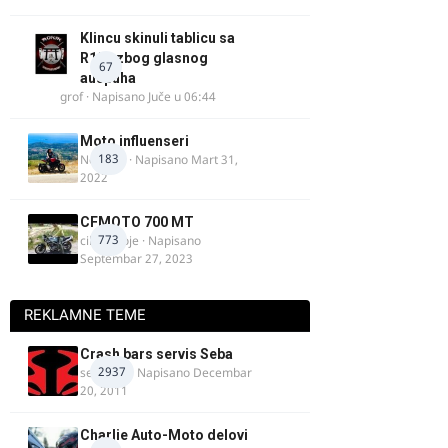
Klincu skinuli tablicu sa
R125 zbog glasnog
67
auspuha
grof
· Napisano
Juče u 06:44
Moto influenseri
183
Nolanka
· Napisano
Mart 31,
2022
CFMOTO 700 MT
773
cika miloje
· Napisano
Septembar 27, 2023
REKLAMNE TEME
Crash bars servis Seba
2937
seba011
· Napisano
Decembar
20, 2011
Charlie Auto-Moto delovi