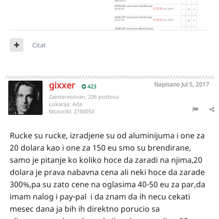
Citat
gixxer
Napisano
Jul 5, 2017
423
Zainteresovan, 206 postova
Lokacija:
Ada
Motocikl:
Z1000SX
Rucke su rucke, izradjene su od aluminijuma i one za
20 dolara kao i one za 150 eu smo su brendirane,
samo je pitanje ko koliko hoce da zaradi na njima,20
dolara je prava nabavna cena ali neki hoce da zarade
300%,pa su zato cene na oglasima 40-50 eu za par,da
imam nalog i pay-pal i da znam da ih necu cekati
mesec dana ja bih ih direktno porucio sa