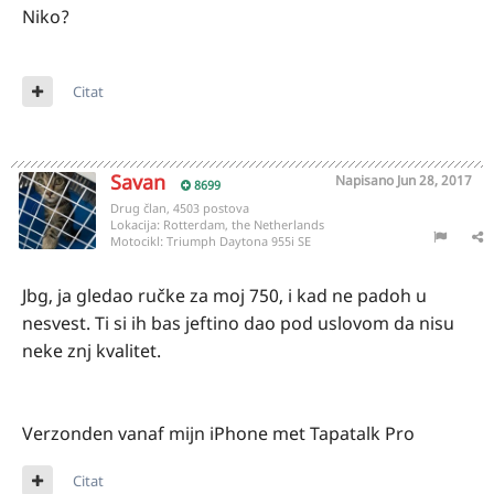
Niko?
Citat
Savan
Napisano
Jun 28, 2017
8699
Drug član, 4503 postova
Lokacija:
Rotterdam, the Netherlands
Motocikl:
Triumph Daytona 955i SE
Jbg, ja gledao ručke za moj 750, i kad ne padoh u
nesvest. Ti si ih bas jeftino dao pod uslovom da nisu
neke znj kvalitet.
Verzonden vanaf mijn iPhone met Tapatalk Pro
Citat