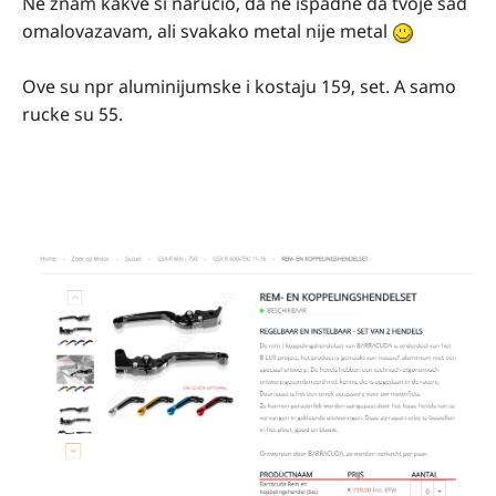
Ne znam kakve si narucio, da ne ispadne da tvoje sad
omalovazavam, ali svakako metal nije metal
Ove su npr aluminijumske i kostaju 159, set. A samo
rucke su 55.