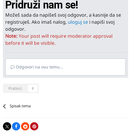
Pridruži nam se!
Možeš sada da napišeš svoj odgovor, a kasnije da se
registruješ. Ako imaš nalog,
uloguj se
i napiši svoj
odgovor.
Note:
Your post will require moderator approval
before it will be visible.
Odgovori na ovu temu...
Pratioci
0
Spisak tema