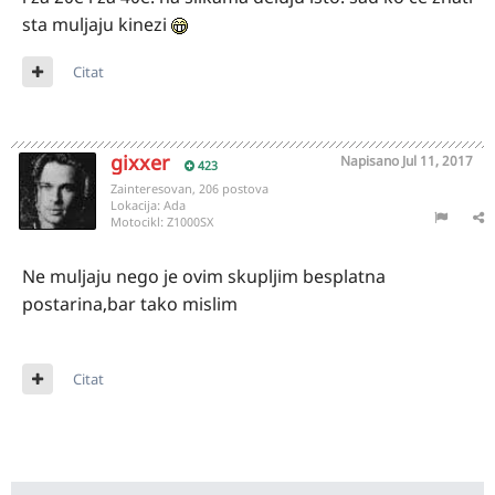
sta muljaju kinezi
Citat
gixxer
Napisano
Jul 11, 2017
423
Zainteresovan, 206 postova
Lokacija:
Ada
Motocikl:
Z1000SX
Ne muljaju nego je ovim skupljim besplatna
postarina,bar tako mislim
Citat