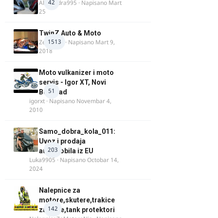
42
Alexandra995
· Napisano
Mart
25
TwinZ Auto & Moto
1513
Zeljkamp
· Napisano
Mart 9,
2018
Moto vulkanizer i moto
servis - Igor XT, Novi
51
Beograd
igorxt
· Napisano
Novembar 4,
2010
Samo_dobra_kola_011:
Uvoz i prodaja
203
automobila iz EU
Luka9905
· Napisano
Octobar 14,
2024
Nalepnice za
motore,skutere,trakice
142
za felne,tank protektori