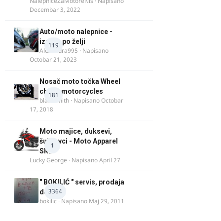
NalepniceZaMotoreNis
· Napisano
Decembar 3, 2022
Auto/moto nalepnice -
izrada po želji
119
Alexandra995
· Napisano
Octobar 21, 2023
Nosač moto točka Wheel
chock motorcycles
181
blacksmith
· Napisano
Octobar
17, 2018
Moto majice, duksevi,
šuškavci - Moto Apparel
1
SRB
Lucky George
· Napisano
April 27
" BOKILIĆ " servis, prodaja
3364
delova
bokilic
· Napisano
Maj 29, 2011