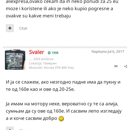
aliexpresa,ovako cekam da ih neko ponudi za 25 eu
moze i koristene ili ako je neko kupio pogresne a
ovakve su kakve meni trebaju
Citat
Svaler
Napisano
Jul 6, 2017
1998
..., 2429 postova
Lokacija:
Tемерин
Motocikl:
Honda VFR 800 Vtec
И ја се слажем, ако незгодно падне има да пукну и
те од 160е као и ове од 20-25е.
Ја имам на мотору неке, вероватно су те са алија,
сумњам да су ове од 160е. И сасвим лепо изгледају
а и коче сасвим добро