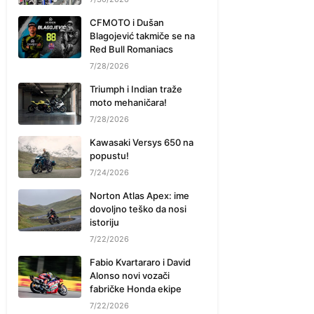
CFMOTO i Dušan
Blagojević takmiče se na
Red Bull Romaniacs
7/28/2026
Triumph i Indian traže
moto mehaničara!
7/28/2026
Kawasaki Versys 650 na
popustu!
7/24/2026
Norton Atlas Apex: ime
dovoljno teško da nosi
istoriju
7/22/2026
Fabio Kvartararo i David
Alonso novi vozači
fabričke Honda ekipe
7/22/2026