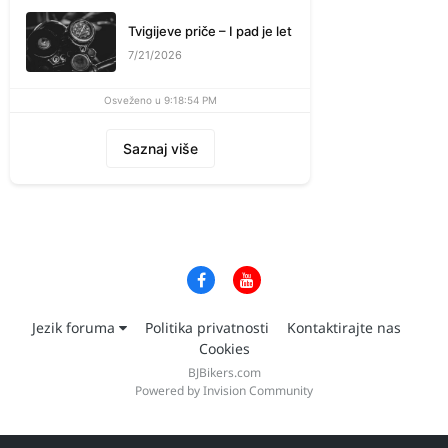
Tvigijeve priče – I pad je let
7/21/2026
Osveženo u 9:18:54 PM
Saznaj više
Jezik foruma
Politika privatnosti
Kontaktirajte nas
Cookies
BJBikers.com
Powered by Invision Community