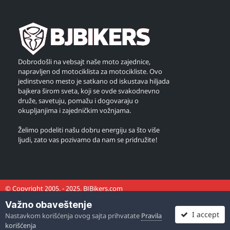
Dobrodošli na vebsajt naše moto zajednice,
napravljen od motociklista za motocikliste. Ovo
jedinstveno mesto je satkano od iskustava hiljada
bajkera širom sveta, koji se ovde svakodnevno
druže, savetuju, pomažu i dogovaraju o
okupljanjima i zajedničkim vožnjama.
Želimo podeliti našu dobru energiju sa što više
ljudi, zato vas pozivamo da nam se pridružite!
© Copyright 2005. - 2025. BJBikers.com
Važno obaveštenje
I accept
Nastavkom korišćenja ovog sajta prihvatate
Pravila
korišćenja