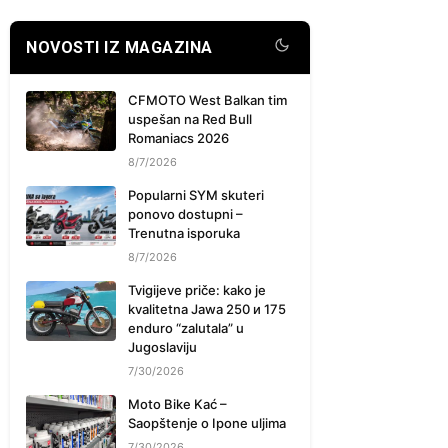
NOVOSTI IZ MAGAZINA
CFMOTO West Balkan tim
uspešan na Red Bull
Romaniacs 2026
8/7/2026
Popularni SYM skuteri
ponovo dostupni –
Trenutna isporuka
8/7/2026
Tvigijeve priče: kako je
kvalitetna Jawa 250 и 175
enduro “zalutala” u
Jugoslaviju
7/30/2026
Moto Bike Kać –
Saopštenje o Ipone uljima
7/30/2026