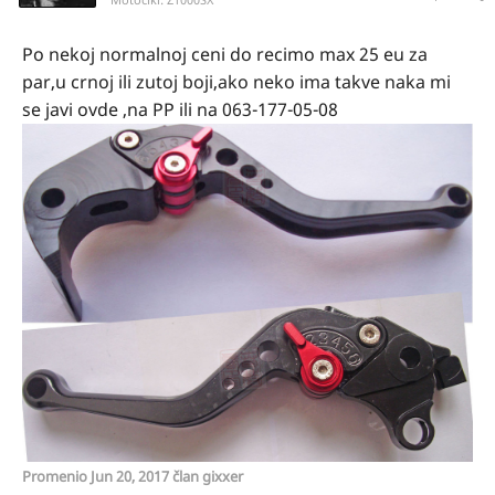
Po nekoj normalnoj ceni do recimo max 25 eu za
par,u crnoj ili zutoj boji,ako neko ima takve naka mi
se javi ovde ,na PP ili na 063-177-05-08
Promenio
Jun 20, 2017
član gixxer