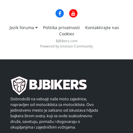
Jezik foruma
Politika privatnosti
Kontaktirajte nas
Cookies
BJBikers.com
Powered by Invision Community
Dobrodošli na vebsajt naše moto zajednice,
napravljen od motociklista za motocikliste. Ovo
jedinstveno mesto je satkano od iskustava hiljada
bajkera širom sveta, koji se ovde svakodnevno
druže, savetuju, pomažu i dogovaraju o
okupljanjima i zajedničkim vožnjama.