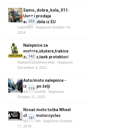
Samo_dobra_kola_011:
Uvoz i prodaja
203
automobila iz EU
Luka9905
· Napisano
Octobar 14,
2024
Nalepnice za
motore,skutere,trakice
142
za felne,tank protektori
NalepniceZaMotoreNis
· Napisano
Decembar 3, 2022
Auto/moto nalepnice -
izrada po želji
119
Alexandra995
· Napisano
Octobar 21, 2023
Nosač moto točka Wheel
chock motorcycles
181
blacksmith
· Napisano
Octobar
17, 2018