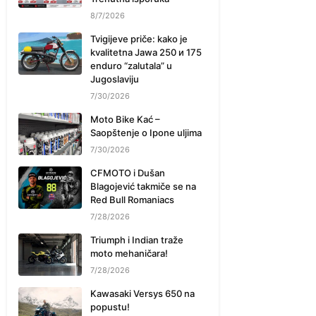
8/7/2026
Tvigijeve priče: kako je
kvalitetna Jawa 250 и 175
enduro “zalutala” u
Jugoslaviju
7/30/2026
Moto Bike Kać –
Saopštenje o Ipone uljima
7/30/2026
CFMOTO i Dušan
Blagojević takmiče se na
Red Bull Romaniacs
7/28/2026
Triumph i Indian traže
moto mehaničara!
7/28/2026
Kawasaki Versys 650 na
popustu!