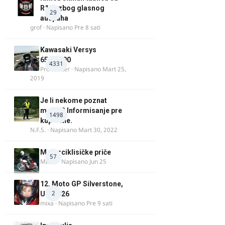
R125 zbog glasnog
29
auspuha
grof
· Napisano
Pre 8 sati
Kawasaki Versys
650/1000
4331
ProMaster
· Napisano
Mart 25,
2019
Je li nekome poznat
motor? Informisanje pre
1498
kupovine.
N.F.S.
· Napisano
Mart 30, 2022
Motorciklisičke priče
57
MIHO
· Napisano
Jun 25
12. Moto GP Silverstone,
2
UK, 2026
mixa
· Napisano
Pre 9 sati