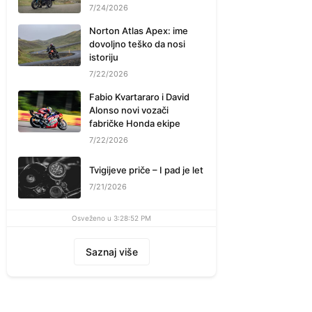
7/24/2026
Norton Atlas Apex: ime
dovoljno teško da nosi
istoriju
7/22/2026
Fabio Kvartararo i David
Alonso novi vozači
fabričke Honda ekipe
7/22/2026
Tvigijeve priče – I pad je let
7/21/2026
Osveženo u 3:28:52 PM
Saznaj više