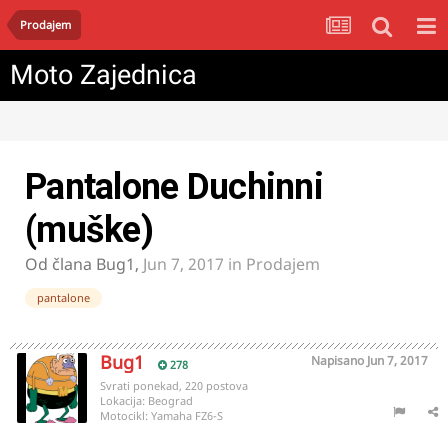
Prodajem
Moto Zajednica
Pantalone Duchinni
(muške)
Od člana
Bug1
,
Jun 7, 2017
in
Prodajem
pantalone
Bug1
Napisano
Jun 7, 2017
278
Svrati ponekad, 220 postova
Lokacija:
Beograd
Motocikl:
Yamaha FZ6-S