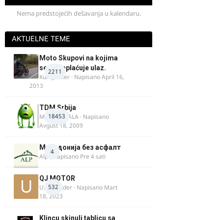
Nema predstojećih dešavanja u kalendaru.
AKTUELNE TEME
Moto Skupovi na kojima
se ne naplaćuje ulaz.
2211
Kum_Mixer
· Napisano
April 16,
2013
TDM Srbija
18453
MURICAMALA
· Napisano
Avgust 18, 2009
Македонија без асфалт
4
Alp
· Napisano
Pre 4 sati
QJ MOTOR
532
Urban Rider
· Napisano
Mart
18, 2023
Klincu skinuli tablicu sa