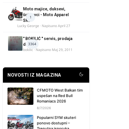
Moto majice, duksevi,
šuškavci - Moto Apparel
1
SRB
Lucky George
· Napisano
April 27
" BOKILIĆ " servis, prodaja
3364
delova
bokilic
· Napisano
Maj 29, 2011
NOVOSTI IZ MAGAZINA
CFMOTO West Balkan tim
uspešan na Red Bull
Romaniacs 2026
8/7/2026
Popularni SYM skuteri
ponovo dostupni –
Trenutna isporuka