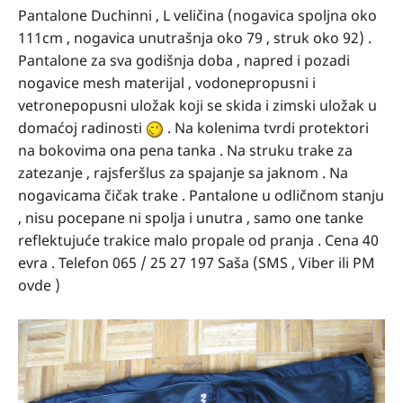
Pantalone Duchinni , L veličina (nogavica spoljna oko
111cm , nogavica unutrašnja oko 79 , struk oko 92) .
Pantalone za sva godišnja doba , napred i pozadi
nogavice mesh materijal , vodonepropusni i
vetronepopusni uložak koji se skida i zimski uložak u
domaćoj radinosti
. Na kolenima tvrdi protektori
na bokovima ona pena tanka . Na struku trake za
zatezanje , rajsferšlus za spajanje sa jaknom . Na
nogavicama čičak trake . Pantalone u odličnom stanju
, nisu pocepane ni spolja i unutra , samo one tanke
reflektujuće trakice malo propale od pranja . Cena 40
evra . Telefon 065 / 25 27 197 Saša (SMS , Viber ili PM
ovde )