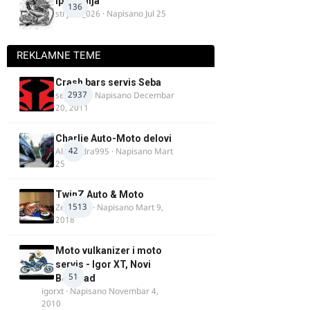
Ipone ulja
136
stryker_026
· Napisano
Jul 25
REKLAMNE TEME
Crash bars servis Seba
2937
seba011
· Napisano
Decembar
20, 2011
Charlie Auto-Moto delovi
42
Alexandra995
· Napisano
Mart
25
TwinZ Auto & Moto
1513
Zeljkamp
· Napisano
Mart 9,
2018
Moto vulkanizer i moto
servis - Igor XT, Novi
51
Beograd
igorxt
· Napisano
Novembar 4,
2010