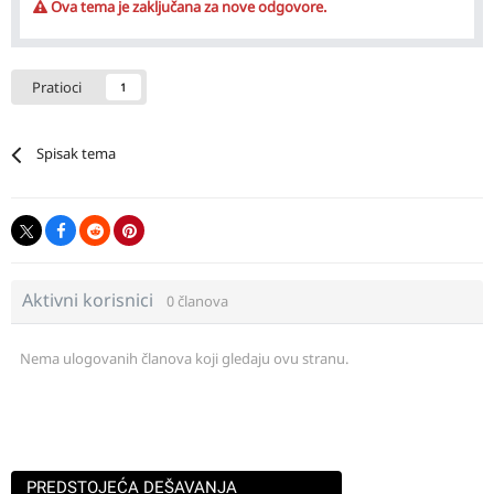
Ova tema je zaključana za nove odgovore.
Pratioci
1
Spisak tema
Aktivni korisnici
0 članova
Nema ulogovanih članova koji gledaju ovu stranu.
PREDSTOJEĆA DEŠAVANJA