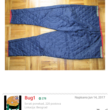
Bug1
Napisano
Jun 14, 2017
278
Svrati ponekad, 220 postova
Lokacija:
Beograd