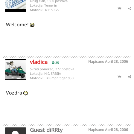
Drug član, 1300 postova
Lokacija:
Temerin
Motocikl:
R1150GS
Welcome!
vladica
Napisano
April 28, 2006
35
Svrati ponekad, 277 postova
Lokacija:
Niš, SRBIJA
Motocikl:
Triumph tiger 955i
Vozdra
Guest diRRty
Napisano
April 28, 2006