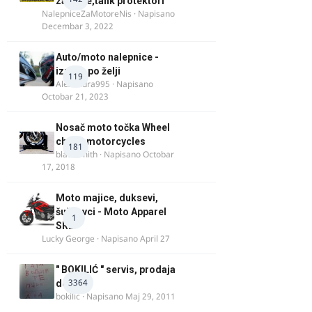
za felne,tank protektori
NalepniceZaMotoreNis
· Napisano
Decembar 3, 2022
Auto/moto nalepnice -
izrada po želji
119
Alexandra995
· Napisano
Octobar 21, 2023
Nosač moto točka Wheel
chock motorcycles
181
blacksmith
· Napisano
Octobar
17, 2018
Moto majice, duksevi,
šuškavci - Moto Apparel
1
SRB
Lucky George
· Napisano
April 27
" BOKILIĆ " servis, prodaja
3364
delova
bokilic
· Napisano
Maj 29, 2011