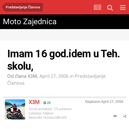
Predstavljanje Članova
Moto Zajednica
Imam 16 god.idem u Teh.
skolu,
Od člana
X3M
,
April 27, 2006
in
Predstavljanje
Članova
X3M
Napisano
April 27, 2006
29
Svrati ponekad, 172 postova
Lokacija:
Valjevo
Motocikl:
Honda CBR 929