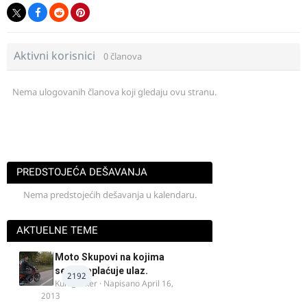
Aktivni korisnici
0 članova
Nema ulogovanih članova koji gledaju ovu stranu.
PREDSTOJEĆA DEŠAVANJA
Nema predstojećih dešavanja u kalendaru.
AKTUELNE TEME
Moto Skupovi na kojima
se ne naplaćuje ulaz.
2192
Kum_Mixer
· Napisano
April 16,
2013