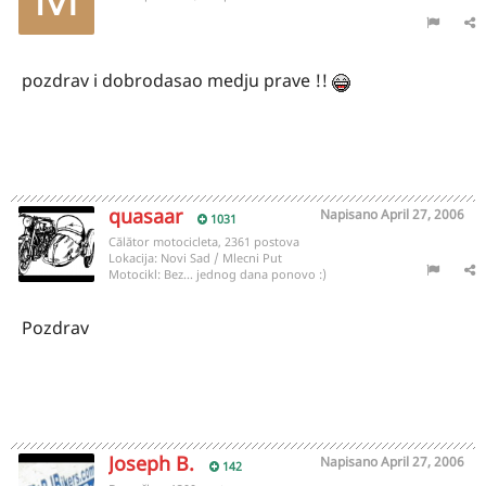
pozdrav i dobrodasao medju prave !!
quasaar
Napisano
April 27, 2006
1031
Călător motocicleta, 2361 postova
Lokacija:
Novi Sad / Mlecni Put
Motocikl:
Bez... jednog dana ponovo :)
Pozdrav
Joseph B.
Napisano
April 27, 2006
142