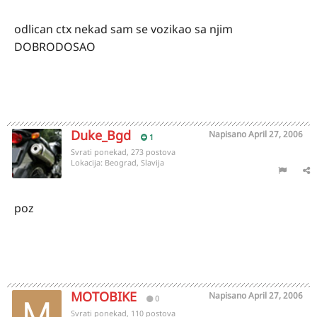
odlican ctx nekad sam se vozikao sa njim
DOBRODOSAO
Duke_Bgd
Napisano
April 27, 2006
1
Svrati ponekad, 273 postova
Lokacija:
Beograd, Slavija
poz
MOTOBIKE
Napisano
April 27, 2006
0
Svrati ponekad, 110 postova