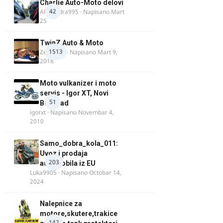
Charlie Auto-Moto delovi
42
Alexandra995
· Napisano
Mart
25
TwinZ Auto & Moto
1513
Zeljkamp
· Napisano
Mart 9,
2018
Moto vulkanizer i moto
servis - Igor XT, Novi
51
Beograd
igorxt
· Napisano
Novembar 4,
2010
Samo_dobra_kola_011:
Uvoz i prodaja
203
automobila iz EU
Luka9905
· Napisano
Octobar 14,
2024
Nalepnice za
motore,skutere,trakice
142