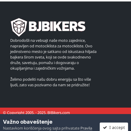
Dobrodošli na vebsajt naše moto zajednice,
napravljen od motociklista za motocikliste. Ovo
jedinstveno mesto je satkano od iskustava hiljada
bajkera širom sveta, koji se ovde svakodnevno
druže, savetuju, pomažu i dogovaraju o
okupljanjima i zajedničkim vožnjama.
Želimo podeliti našu dobru energiju sa što više
ljudi, zato vas pozivamo da nam se pridružite!
© Copyright 2005. - 2025. BJBikers.com
Važno obaveštenje
I accept
Nastavkom korišćenja ovog sajta prihvatate
Pravila