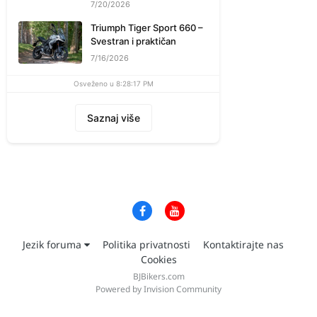
7/20/2026
Triumph Tiger Sport 660 –
Svestran i praktičan
7/16/2026
Osveženo u 8:28:17 PM
Saznaj više
Jezik foruma
Politika privatnosti
Kontaktirajte nas
Cookies
BJBikers.com
Powered by Invision Community