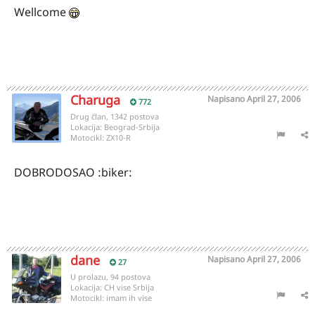
Wellcome
Charuga
Napisano
April 27, 2006
772
Drug član, 1342 postova
Lokacija:
Beograd-Srbija
Motocikl:
ZX10-R
DOBRODOSAO :biker:
dane
Napisano
April 27, 2006
27
U prolazu, 94 postova
Lokacija:
CH vise Srbija
Motocikl:
imam ih vise