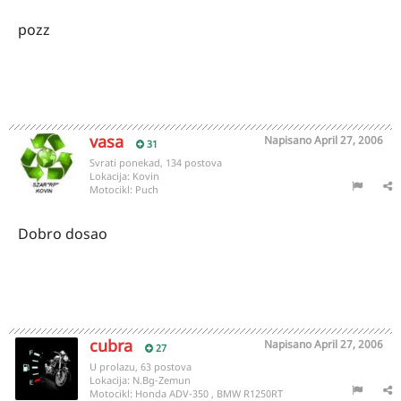
pozz
vasa
Napisano
April 27, 2006
31
Svrati ponekad, 134 postova
Lokacija:
Kovin
Motocikl:
Puch
Dobro dosao
cubra
Napisano
April 27, 2006
27
U prolazu, 63 postova
Lokacija:
N.Bg-Zemun
Motocikl:
Honda ADV-350 , BMW R1250RT