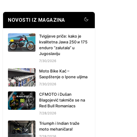
NOVOSTI IZ MAGAZINA
Tvigijeve priče: kako je
kvalitetna Jawa 250 и 175
enduro “zalutala” u
Jugoslaviju
7/30/2026
Moto Bike Kać –
Saopštenje o Ipone uljima
7/30/2026
CFMOTO i Dušan
Blagojević takmiče se na
Red Bull Romaniacs
7/28/2026
Triumph i Indian traže
moto mehaničara!
7/28/2026