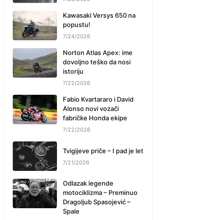
Kawasaki Versys 650 na
popustu!
7/24/2026
Norton Atlas Apex: ime
dovoljno teško da nosi
istoriju
7/22/2026
Fabio Kvartararo i David
Alonso novi vozači
fabričke Honda ekipe
7/22/2026
Tvigijeve priče – I pad je let
7/21/2026
Odlazak legende
motociklizma – Preminuo
Dragoljub Spasojević –
Spale