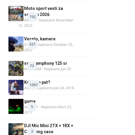
Moto sport vesti za
sezonu 2026
792
BRACO
· Napisano
Novembar
12, 2025
Veselo, kamere
631
GR 46
· Napisano
Octobar 25,
2022
sym symphony 125 sr
73
brankoXM
· Napisano
Jun 30
Kakav je put?
1097
Astral
· Napisano
Jun 24, 2018
gume
5
dragan1
· Napisano
Mart 23,
2011
DJI Mic Mini 2TX + 1RX +
3
Charging case