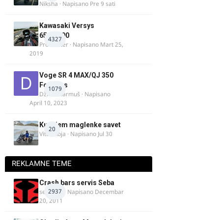
Niksha
· Napisano
Pre 9 sati
Kawasaki Versys
650/1000
4327
ProMaster
· Napisano
Mart 25,
2019
Voge SR 4 MAX/QJ 350
Fortress
1079
Džim Džarmuš
· Napisano
April 10, 2023
Kupujem maglenke savet
20
Vitez Koja
· Napisano
Jul 30
REKLAMNE TEME
Crash bars servis Seba
2937
seba011
· Napisano
Decembar
20, 2011