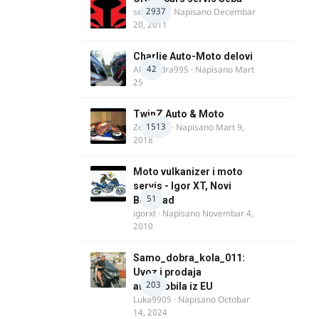
2937
seba011
· Napisano
Decembar
20, 2011
Charlie Auto-Moto delovi
42
Alexandra995
· Napisano
Mart
25
TwinZ Auto & Moto
1513
Zeljkamp
· Napisano
Mart 9,
2018
Moto vulkanizer i moto
servis - Igor XT, Novi
51
Beograd
igorxt
· Napisano
Novembar 4,
2010
Samo_dobra_kola_011:
Uvoz i prodaja
203
automobila iz EU
Luka9905
· Napisano
Octobar
14, 2024