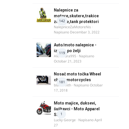
Nalepnice za
motore,skutere,trakice
142
za felne,tank protektori
NalepniceZaMotoreNis
·
Napisano
Decembar 3, 2022
Auto/moto nalepnice -
izrada po želji
119
Alexandra995
· Napisano
Octobar 21, 2023
Nosač moto točka Wheel
chock motorcycles
181
blacksmith
· Napisano
Octobar
17, 2018
Moto majice, duksevi,
šuškavci - Moto Apparel
1
SRB
Lucky George
· Napisano
April
27