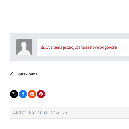
Ova tema je zaključana za nove odgovore.
Spisak tema
Aktivni korisnici
0 članova