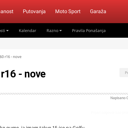
anost
Putovanja
Moto Sport
Garaža
sti
Kalendar
Razno
Pravila Ponašanja
0 r16 - nove
r16 - nove
P
Napisano
O
Prijavi odgovor kao pr
e gume, ja imam takve 15-ice na Golfu.