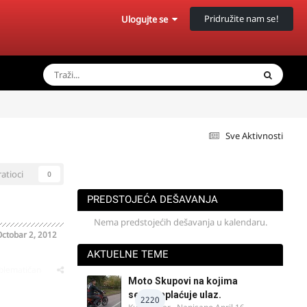
Pridružite nam se!
Ulogujte se
Sve Aktivnosti
ratioci
0
PREDSTOJEĆA DEŠAVANJA
Nema predstojećih dešavanja u kalendaru.
ctobar 2, 2012
AKTUELNE TEME
oblematičan
Moto Skupovi na kojima
se ne naplaćuje ulaz.
2220