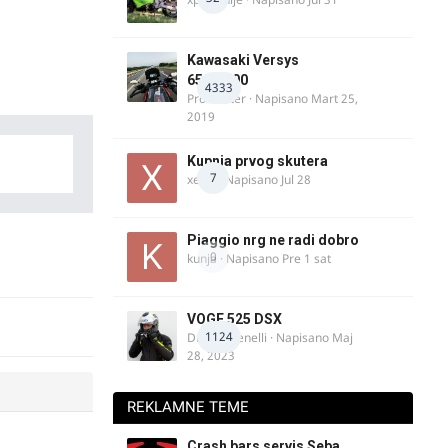
Kawasaki Versys
650/1000
4333
ProMaster
· Napisano
Mart 25,
2019
Kupnja prvog skutera
7
xertq
· Napisano
Jul 28
Piaggio nrg ne radi dobro
0
kunja
· Napisano
Pre 1 sat
VOGE 525 DSX
1124
DraganBenelli
· Napisano
Maj
28, 2023
REKLAMNE TEME
Crash bars servis Seba