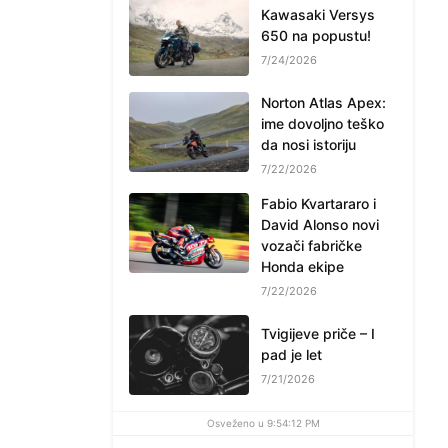
Kawasaki Versys
650 na popustu!
7/24/2026
Norton Atlas Apex:
ime dovoljno teško
da nosi istoriju
7/22/2026
Fabio Kvartararo i
David Alonso novi
vozači fabričke
Honda ekipe
7/22/2026
Tvigijeve priče – I
pad je let
7/21/2026
Osveženo u 9:54:12 PM