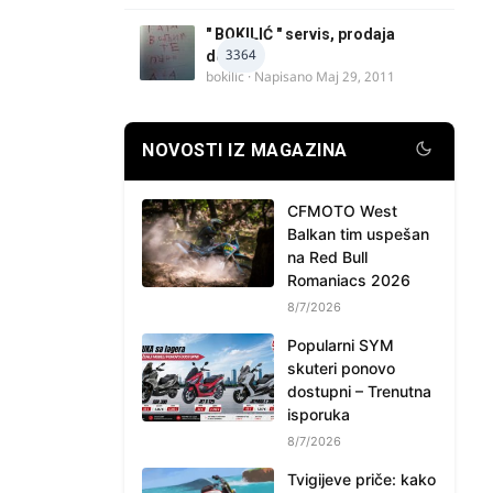
" BOKILIĆ " servis, prodaja
3364
delova
bokilic
· Napisano
Maj 29, 2011
NOVOSTI IZ MAGAZINA
CFMOTO West
Balkan tim uspešan
na Red Bull
Romaniacs 2026
8/7/2026
Popularni SYM
skuteri ponovo
dostupni – Trenutna
isporuka
8/7/2026
Tvigijeve priče: kako