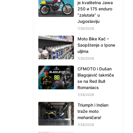
je kvalitetna Jawa
250 и 175 enduro
“zalutala” u
Jugoslaviju
7/30/2026
Moto Bike Kać –
Saopštenje o Ipone
uljima
7/30/2026
CFMOTO i Dušan
Blagojević takmiče
se na Red Bull
Romaniacs
7/28/2026
Triumph i Indian
traže moto
mehaničara!
7/28/2026