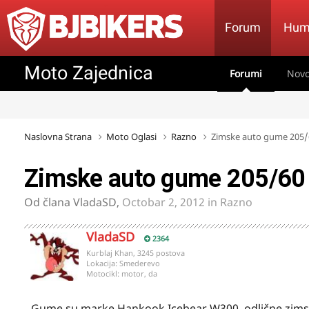
Forum
Hum
Moto Zajednica
Forumi
Novo
Naslovna Strana
Moto Oglasi
Razno
Zimske auto gume 205/6
Zimske auto gume 205/60 
Od člana
VladaSD
,
Octobar 2, 2012
in
Razno
VladaSD
2364
Kurblaj Khan, 3245 postova
Lokacija:
Smederevo
Motocikl:
motor, da
Gume su marke Hankook Icebear W300, odlične zimsk