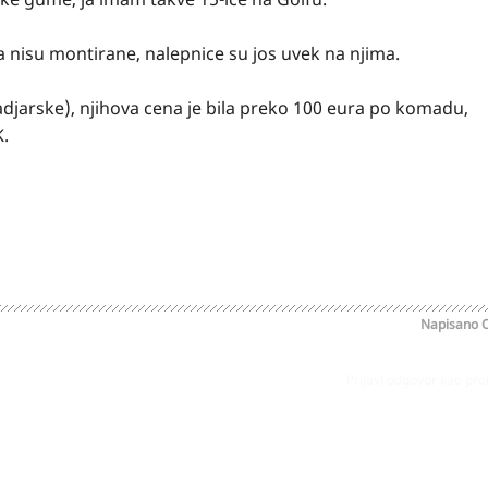
 nisu montirane, nalepnice su jos uvek na njima.
adjarske), njihova cena je bila preko 100 eura po komadu,
K.
Napisano
O
Prijavi odgovor kao pr