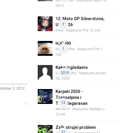
Kum_Mixer
· Napisano
April 16,
2013
12. Moto GP Silverstone,
7
UK, 2026
mixa
· Napisano
Pre 15 sati
HJC i90
1
bobi_krofna
· Napisano
Pre 2
sati
Kako izgledamo
3215
Guest diRRty · Napisano
Januar
28, 2006
ctobar 2, 2012
Karpati 2026 -
Transalpina i
13
oblematičan
Transfagarasan
Mire019
· Napisano
Nedelja u
12:44
Zx9r strujni problem
32
xpetronije
· Napisano
Jul 31