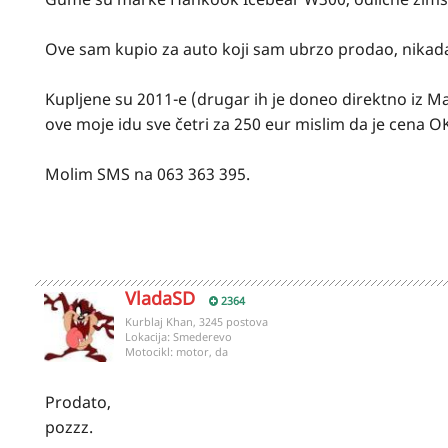
Ove sam kupio za auto koji sam ubrzo prodao, nikada
Kupljene su 2011-e (drugar ih je doneo direktno iz M
ove moje idu sve četri za 250 eur mislim da je cena O
Molim SMS na 063 363 395.
VladaSD
2364
Kurblaj Khan, 3245 postova
Lokacija:
Smederevo
Motocikl:
motor, da
Prodato,
pozzz.