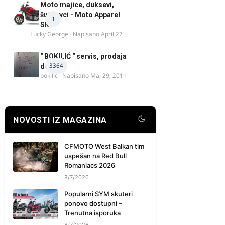
Moto majice, duksevi,
šuškavci - Moto Apparel
1
SRB
Lucky George
· Napisano
April 27
" BOKILIĆ " servis, prodaja
3364
delova
bokilic
· Napisano
Maj 29, 2011
NOVOSTI IZ MAGAZINA
CFMOTO West Balkan tim
uspešan na Red Bull
Romaniacs 2026
8/7/2026
Popularni SYM skuteri
ponovo dostupni –
Trenutna isporuka