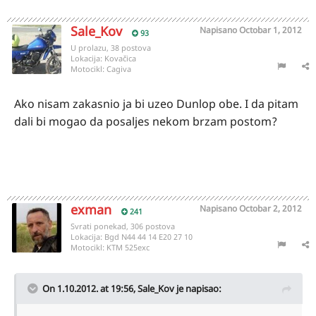
Sale_Kov
Napisano
Octobar 1, 2012
93
U prolazu, 38 postova
Lokacija:
Kovačica
Motocikl:
Cagiva
Ako nisam zakasnio ja bi uzeo Dunlop obe. I da pitam
dali bi mogao da posaljes nekom brzam postom?
exman
Napisano
Octobar 2, 2012
241
Svrati ponekad, 306 postova
Lokacija:
Bgd N44 44 14 E20 27 10
Motocikl:
KTM 525exc
On 1.10.2012. at 19:56, Sale_Kov je napisao: