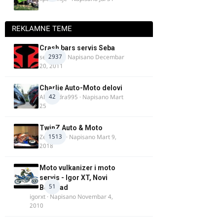
REKLAMNE TEME
Crash bars servis Seba
2937
seba011
· Napisano
Decembar
20, 2011
Charlie Auto-Moto delovi
42
Alexandra995
· Napisano
Mart
25
TwinZ Auto & Moto
1513
Zeljkamp
· Napisano
Mart 9,
2018
Moto vulkanizer i moto
servis - Igor XT, Novi
51
Beograd
igorxt
· Napisano
Novembar 4,
2010