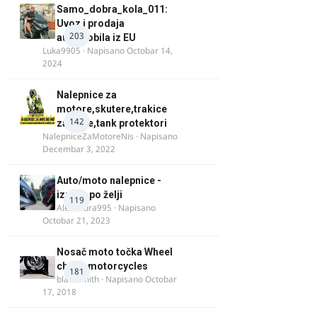
Samo_dobra_kola_011:
Uvoz i prodaja
203
automobila iz EU
Luka9905
· Napisano
Octobar 14,
2024
Nalepnice za
motore,skutere,trakice
142
za felne,tank protektori
NalepniceZaMotoreNis
· Napisano
Decembar 3, 2022
Auto/moto nalepnice -
izrada po želji
119
Alexandra995
· Napisano
Octobar 21, 2023
Nosač moto točka Wheel
chock motorcycles
181
blacksmith
· Napisano
Octobar
17, 2018