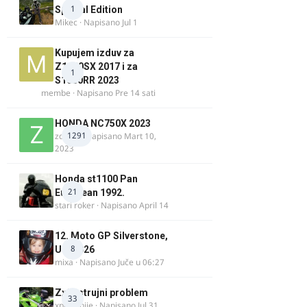
1
Special Edition
Mikec
· Napisano
Jul 1
Kupujem izduv za
Z1000SX 2017 i za
1
S1000RR 2023
membe
· Napisano
Pre 14 sati
HONDA NC750X 2023
1291
zdelija
· Napisano
Mart 10,
2023
Honda st1100 Pan
21
European 1992.
stari roker
· Napisano
April 14
12. Moto GP Silverstone,
8
UK, 2026
mixa
· Napisano
Juče u 06:27
Zx9r strujni problem
33
xpetronije
· Napisano
Jul 31