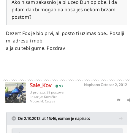
Ako nisam zakasnio ja bi uzeo Dunlop obe. I da
pitam dali bi mogao da posaljes nekom brzam
postom?
Dezert Fox je bio prvi, ali posto ti uzimas obe.. Posalji
mi adresu i mob
a ja cu tebi gume. Pozdrav
Sale_Kov
Napisano
Octobar 2, 2012
93
U prolazu, 38 postova
Lokacija:
Kovačica
Motocikl:
Cagiva
On 2.10.2012. at 15:46, exman je napisao: