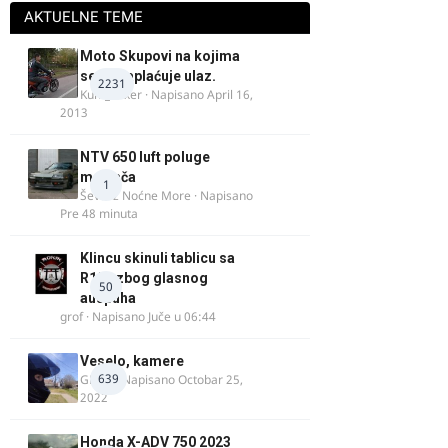
AKTUELNE TEME
Moto Skupovi na kojima
se ne naplaćuje ulaz.
2231
Kum_Mixer
· Napisano
April 16,
2013
NTV 650 luft poluge
menjača
1
Ševa iz Noćne More
· Napisano
Pre 48 minuta
Klincu skinuli tablicu sa
R125 zbog glasnog
50
auspuha
grof
· Napisano
Juče u 06:44
Veselo, kamere
639
GR 46
· Napisano
Octobar 25,
2022
Honda X-ADV 750 2023