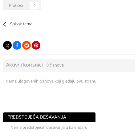
Pratioci
0
Spisak tema
Aktivni korisnici
0 članova
Nema ulogovanih članova koji gledaju ovu stranu.
PREDSTOJEĆA DEŠAVANJA
Nema predstojećih dešavanja u kalendaru.