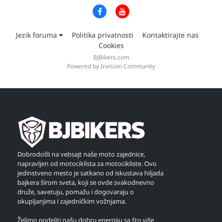
Jezik foruma
Politika privatnosti
Kontaktirajte nas
Cookies
BJBikers.com
Powered by Invision Community
Dobrodošli na vebsajt naše moto zajednice,
napravljen od motociklista za motocikliste. Ovo
jedinstveno mesto je satkano od iskustava hiljada
bajkera širom sveta, koji se ovde svakodnevno
druže, savetuju, pomažu i dogovaraju o
okupljanjima i zajedničkim vožnjama.
Želimo podeliti našu dobru energiju sa što više