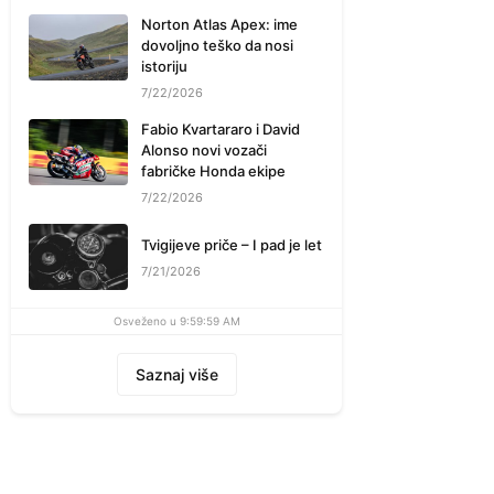
Norton Atlas Apex: ime
dovoljno teško da nosi
istoriju
7/22/2026
Fabio Kvartararo i David
Alonso novi vozači
fabričke Honda ekipe
7/22/2026
Tvigijeve priče – I pad je let
7/21/2026
Osveženo u 9:59:59 AM
Saznaj više