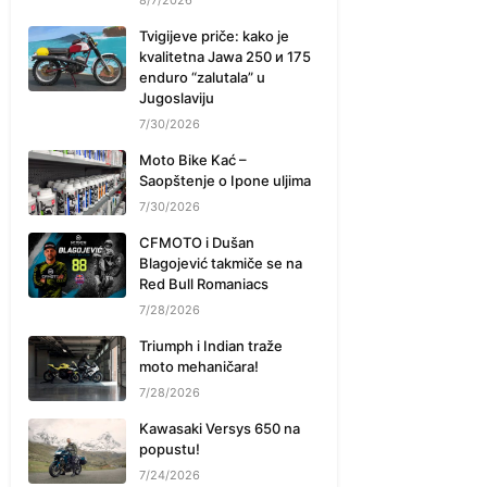
8/7/2026
Tvigijeve priče: kako je
kvalitetna Jawa 250 и 175
enduro “zalutala” u
Jugoslaviju
7/30/2026
Moto Bike Kać –
Saopštenje o Ipone uljima
7/30/2026
CFMOTO i Dušan
Blagojević takmiče se na
Red Bull Romaniacs
7/28/2026
Triumph i Indian traže
moto mehaničara!
7/28/2026
Kawasaki Versys 650 na
popustu!
7/24/2026