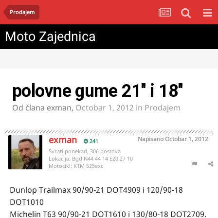
Prodajem
Moto Zajednica
polovne gume 21'' i 18''
Od člana
exman
,
Octobar 1, 2012
in
Prodajem
exman
Napisano
Octobar 1, 2012
241
Svrati ponekad, 306 postova
Lokacija:
Bgd N44 44 14 E20 27 10
Motocikl:
KTM 525exc
Dunlop Trailmax 90/90-21 DOT4909 i 120/90-18
DOT1010
Michelin T63 90/90-21 DOT1610 i 130/80-18 DOT2709.