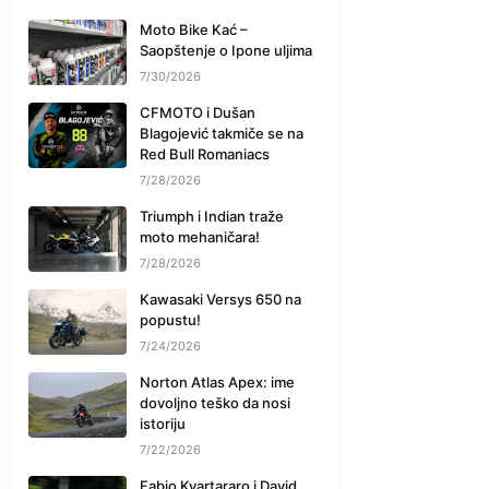
Moto Bike Kać –
Saopštenje o Ipone uljima
7/30/2026
CFMOTO i Dušan
Blagojević takmiče se na
Red Bull Romaniacs
7/28/2026
Triumph i Indian traže
moto mehaničara!
7/28/2026
Kawasaki Versys 650 na
popustu!
7/24/2026
Norton Atlas Apex: ime
dovoljno teško da nosi
istoriju
7/22/2026
Fabio Kvartararo i David