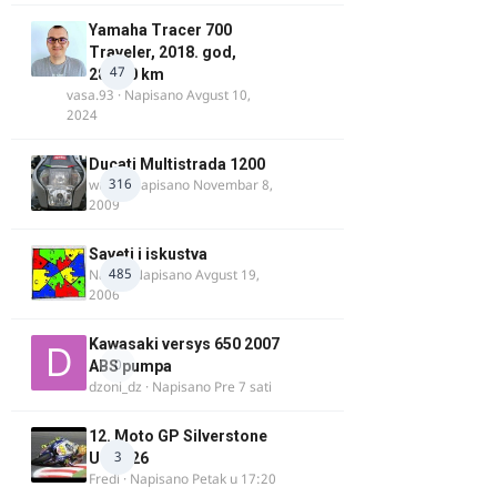
Yamaha Tracer 700
Traveler, 2018. god,
47
28.100 km
vasa.93
· Napisano
Avgust 10,
2024
Ducati Multistrada 1200
316
wulfy
· Napisano
Novembar 8,
2009
Saveti i iskustva
485
Najzli
· Napisano
Avgust 19,
2006
Kawasaki versys 650 2007
0
ABS pumpa
dzoni_dz
· Napisano
Pre 7 sati
12. Moto GP Silverstone
3
UK 2026
Fredi
· Napisano
Petak u 17:20