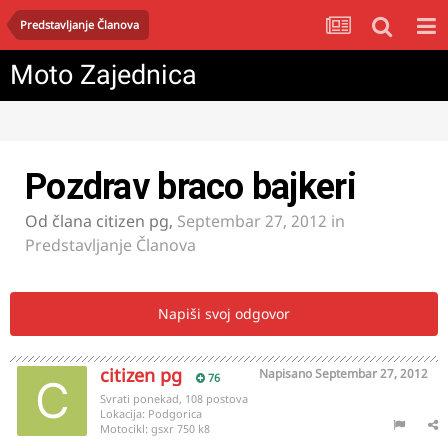
Predstavljanje Članova
Moto Zajednica
Pozdrav braco bajkeri
Od člana
citizen pg
,
Septembar 27, 2012
in
Predstavljanje Članova
Napiši svoj odgovor
citizen pg
Napisano
Septembar 27, 2012
76
Svrati ponekad, 108 postova
Lokacija:
Podgorica
Motocikl:
gsxr 750 k8