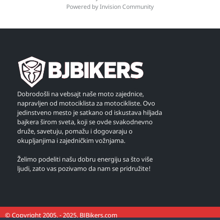
Powered by Invision Community
Dobrodošli na vebsajt naše moto zajednice,
napravljen od motociklista za motocikliste. Ovo
jedinstveno mesto je satkano od iskustava hiljada
bajkera širom sveta, koji se ovde svakodnevno
druže, savetuju, pomažu i dogovaraju o
okupljanjima i zajedničkim vožnjama.
Želimo podeliti našu dobru energiju sa što više
ljudi, zato vas pozivamo da nam se pridružite!
© Copyright 2005. - 2025. BJBikers.com