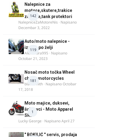
Nalepnice za
motore,skutere,trakice
142
za felne,tank protektori
NalepniceZaMotoreNis
· Napisano
Decembar 3, 2022
Auto/moto nalepnice -
izrada po želji
119
Alexandra995
· Napisano
Octobar 21, 2023
Nosač moto točka Wheel
chock motorcycles
181
blacksmith
· Napisano
Octobar
17, 2018
Moto majice, duksevi,
šuškavci - Moto Apparel
1
SRB
Lucky George
· Napisano
April 27
" BOKILIĆ " servis, prodaja