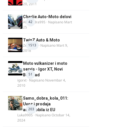
20, 2011
Charlie Auto-Moto delovi
42
Alexandra995
· Napisano
Mart
25
TwinZ Auto & Moto
1513
Zeljkamp
· Napisano
Mart 9,
2018
Moto vulkanizer i moto
servis - Igor XT, Novi
51
Beograd
igorxt
· Napisano
Novembar 4,
2010
Samo_dobra_kola_011:
Uvoz i prodaja
203
automobila iz EU
Luka9905
· Napisano
Octobar 14,
2024