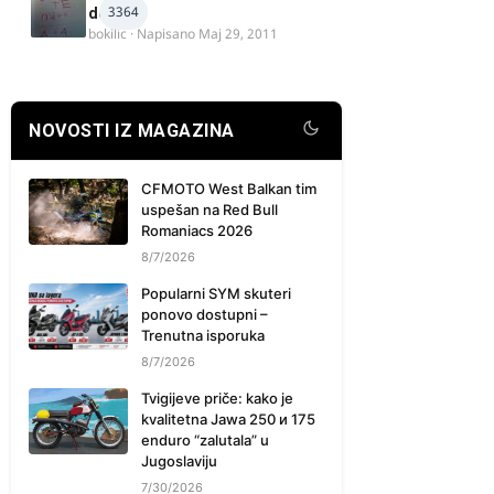
3364
delova
bokilic
· Napisano
Maj 29, 2011
NOVOSTI IZ MAGAZINA
CFMOTO West Balkan tim
uspešan na Red Bull
Romaniacs 2026
8/7/2026
Popularni SYM skuteri
ponovo dostupni –
Trenutna isporuka
8/7/2026
Tvigijeve priče: kako je
kvalitetna Jawa 250 и 175
enduro “zalutala” u
Jugoslaviju
7/30/2026