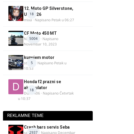
12. Moto GP Silverstone,
18
UK, 2026
mixa
· Napisano
Petak u 06:27
CF Moto 450 MT
5004
NIKOLA 1
· Napisano
Novembar 10, 2023
kupujem motor
5
strugo
· Napisano
Petak u
10:53
Honda f2 prazni se
akomulator
18
Dule1406
· Napisano
Četvrtak
u 10:37
REKLAMNE TEME
Crash bars servis Seba
2937
seba011
· Napisano
Decembar