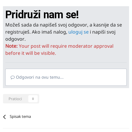
Pridruži nam se!
Možeš sada da napišeš svoj odgovor, a kasnije da se
registruješ. Ako imaš nalog,
uloguj se
i napiši svoj
odgovor.
Note:
Your post will require moderator approval
before it will be visible.
Odgovori na ovu temu...
Pratioci
0
Spisak tema