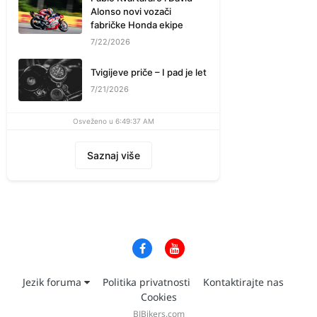
Alonso novi vozači
fabričke Honda ekipe
7/22/2026
Tvigijeve priče – I pad je let
7/21/2026
Osveženo u 6:49:37 AM
Saznaj više
Jezik foruma
Politika privatnosti
Kontaktirajte nas
Cookies
BJBikers.com