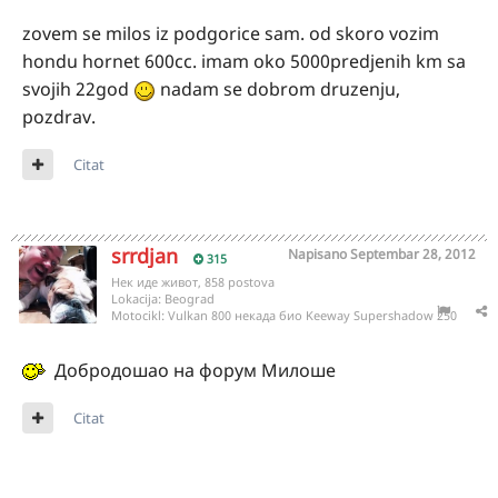
zovem se milos iz podgorice sam. od skoro vozim
hondu hornet 600cc. imam oko 5000predjenih km sa
svojih 22god
nadam se dobrom druzenju,
pozdrav.
Citat
srrdjan
Napisano
Septembar 28, 2012
315
Нек иде живот, 858 postova
Lokacija:
Beograd
Motocikl:
Vulkan 800 некада био Keeway Supershadow 250
Добродошао на форум Милоше
Citat