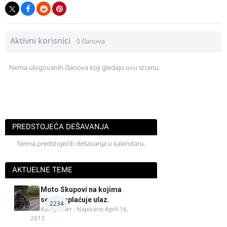
Aktivni korisnici
0 članova
Nema ulogovanih članova koji gledaju ovu stranu.
PREDSTOJEĆA DEŠAVANJA
Nema predstojećih dešavanja u kalendaru.
AKTUELNE TEME
Moto Skupovi na kojima
se ne naplaćuje ulaz.
2234
Kum_Mixer
· Napisano
April 16,
2013