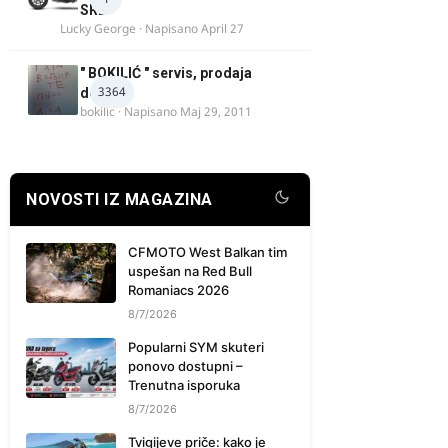
SRB
Lucky George
· Napisano
April 27
" BOKILIĆ " servis, prodaja
3364
delova
bokilic
· Napisano
Maj 29, 2011
NOVOSTI IZ MAGAZINA
CFMOTO West Balkan tim
uspešan na Red Bull
Romaniacs 2026
8/7/2026
Popularni SYM skuteri
ponovo dostupni –
Trenutna isporuka
8/7/2026
Tvigijeve priče: kako je