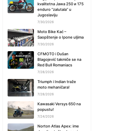
kvalitetna Jawa 250 и 175
enduro “zalutala” u
Jugoslaviju
7/30/2026
Moto Bike Kać –
Saopštenje o Ipone uljima
7/30/2026
CFMOTO i Dušan
Blagojević takmiče se na
Red Bull Romaniacs
7/28/2026
Triumph i Indian traže
moto mehaničara!
7/28/2026
Kawasaki Versys 650 na
popustu!
7/24/2026
Norton Atlas Apex: ime