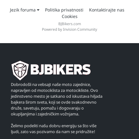
Jezik foruma
Politika privatnosti
Kontaktirajte nas
Cookies
BJBikers.com
Powered by Invision Community
Dobrodošli na vebsajt naše moto zajednice,
napravljen od motociklista za motocikliste. Ovo
jedinstveno mesto je satkano od iskustava hiljada
bajkera širom sveta, koji se ovde svakodnevno
druže, savetuju, pomažu i dogovaraju o
okupljanjima i zajedničkim vožnjama.
Želimo podeliti našu dobru energiju sa što više
ljudi, zato vas pozivamo da nam se pridružite!