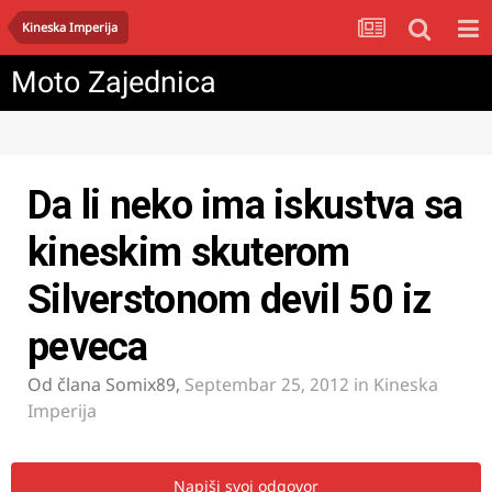
Kineska Imperija
Moto Zajednica
Da li neko ima iskustva sa
kineskim skuterom
Silverstonom devil 50 iz
peveca
Od člana
Somix89
,
Septembar 25, 2012
in
Kineska
Imperija
Napiši svoj odgovor