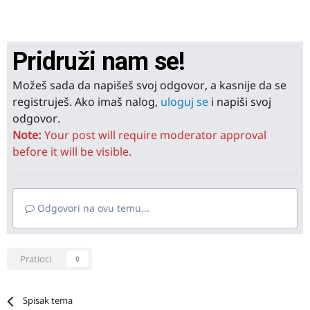
Pridruži nam se!
Možeš sada da napišeš svoj odgovor, a kasnije da se
registruješ. Ako imaš nalog,
uloguj se
i napiši svoj
odgovor.
Note:
Your post will require moderator approval
before it will be visible.
Odgovori na ovu temu...
Pratioci
0
Spisak tema