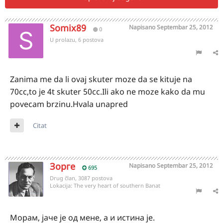
Somix89
Napisano
Septembar 25, 2012
0
U prolazu, 6 postova
Zanima me da li ovaj skuter moze da se kituje na
70cc,to je 4t skuter 50cc.Ili ako ne moze kako da mu
povecam brzinu.Hvala unapred
Citat
Зорге
Napisano
Septembar 25, 2012
695
Drug član, 3087 postova
Lokacija:
The very heart of southern Banat
Морам, јаче је од мене, а и истина је.