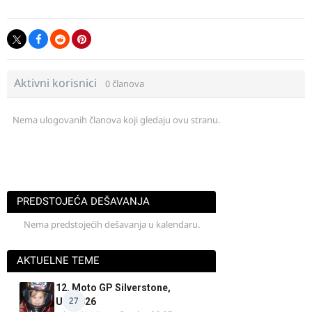
Aktivni korisnici
0 članova
Nema ulogovanih članova koji gledaju ovu stranu.
PREDSTOJEĆA DEŠAVANJA
Nema predstojećih dešavanja u kalendaru.
AKTUELNE TEME
12. Moto GP Silverstone,
27
UK, 2026