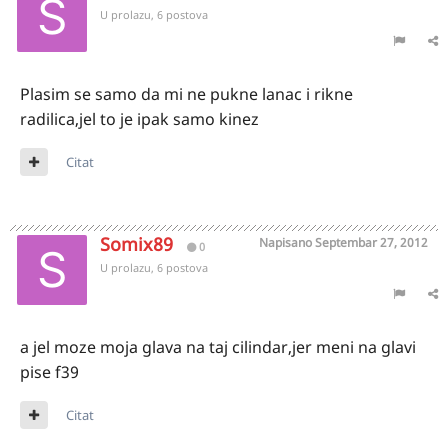
U prolazu, 6 postova
Plasim se samo da mi ne pukne lanac i rikne
radilica,jel to je ipak samo kinez
Citat
Somix89
Napisano
Septembar 27, 2012
0
U prolazu, 6 postova
a jel moze moja glava na taj cilindar,jer meni na glavi
pise f39
Citat