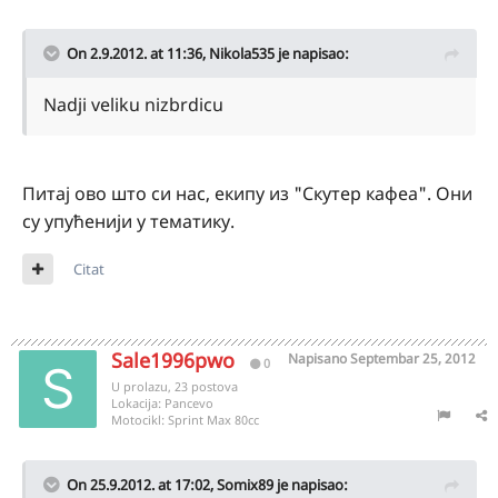
On 2.9.2012. at 11:36, Nikola535 je napisao:
Nadji veliku nizbrdicu
Питај ово што си нас, екипу из "Скутер кафеа". Они
су упућенији у тематику.
Citat
Sale1996pwo
Napisano
Septembar 25, 2012
0
U prolazu, 23 postova
Lokacija:
Pancevo
Motocikl:
Sprint Max 80cc
On 25.9.2012. at 17:02, Somix89 je napisao: