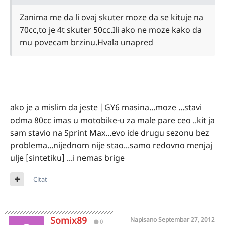
Zanima me da li ovaj skuter moze da se kituje na
70cc,to je 4t skuter 50cc.Ili ako ne moze kako da
mu povecam brzinu.Hvala unapred
ako je a mislim da jeste |GY6 masina...moze ...stavi
odma 80cc imas u motobike-u za male pare ceo ..kit ja
sam stavio na Sprint Max...evo ide drugu sezonu bez
problema...nijednom nije stao...samo redovno menjaj
ulje [sintetiku] ...i nemas brige
Citat
Somix89
Napisano
Septembar 27, 2012
0