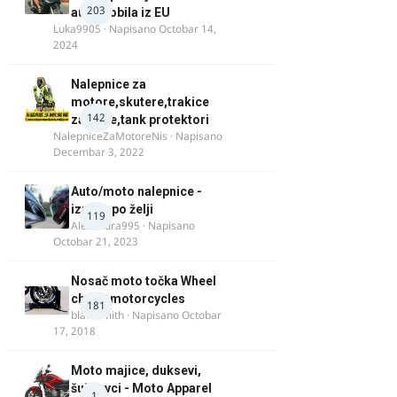
203
automobila iz EU
Luka9905
· Napisano
Octobar 14,
2024
Nalepnice za
motore,skutere,trakice
142
za felne,tank protektori
NalepniceZaMotoreNis
· Napisano
Decembar 3, 2022
Auto/moto nalepnice -
izrada po želji
119
Alexandra995
· Napisano
Octobar 21, 2023
Nosač moto točka Wheel
chock motorcycles
181
blacksmith
· Napisano
Octobar
17, 2018
Moto majice, duksevi,
šuškavci - Moto Apparel
1