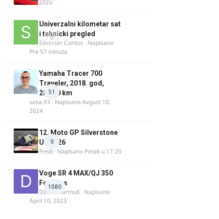
2020
Univerzalni kilometar sat
i tehnicki pregled
0
Silvester Contos
· Napisano
Pre 57 minuta
Yamaha Tracer 700
Traveler, 2018. god,
51
28.100 km
vasa.93
· Napisano
Avgust 10,
2024
12. Moto GP Silverstone
9
UK 2026
Fredi
· Napisano
Petak u 17:20
Voge SR 4 MAX/QJ 350
Fortress
1080
Džim Džarmuš
· Napisano
April 10, 2023