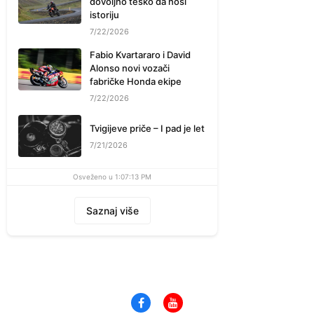
dovoljno teško da nosi
istoriju
7/22/2026
Fabio Kvartararo i David
Alonso novi vozači
fabričke Honda ekipe
7/22/2026
Tvigijeve priče – I pad je let
7/21/2026
Osveženo u 1:07:13 PM
Saznaj više