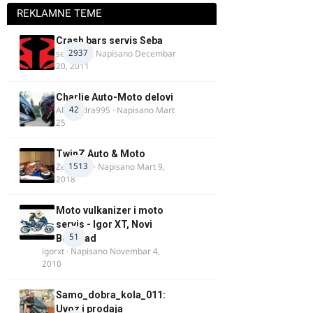
REKLAMNE TEME
Crash bars servis Seba
2937
seba011
· Napisano
Decembar
20, 2011
Charlie Auto-Moto delovi
42
Alexandra995
· Napisano
Mart
25
TwinZ Auto & Moto
1513
Zeljkamp
· Napisano
Mart 9,
2018
Moto vulkanizer i moto
servis - Igor XT, Novi
51
Beograd
igorxt
· Napisano
Novembar 4,
2010
Samo_dobra_kola_011:
Uvoz i prodaja