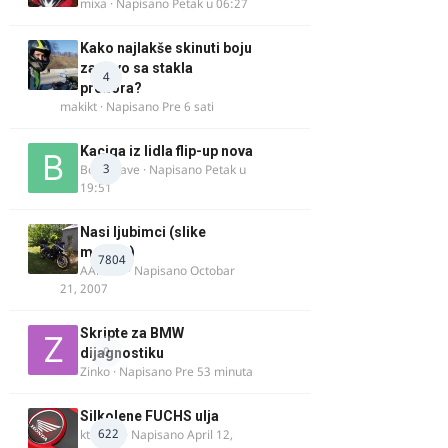
mixa
· Napisano
Petak u 06:27
Kako najlakše skinuti boju
za drvo sa stakla
4
prozora?
makikt
· Napisano
Pre 6 sati
Kaciga iz lidla flip-up nova
3
Bor-i-slave
· Napisano
Petak u
19:51
Nasi ljubimci (slike
motora)
7804
AArnold
· Napisano
Octobar
21, 2007
Skripte za BMW
0
dijagnostiku
Zinko
· Napisano
Pre 53 minuta
Silkolene FUCHS ulja
622
ktm600
· Napisano
April 12,