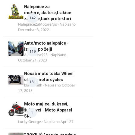
Nalepnice za
motore,skutere,trakice
142
za felne,tank protektori
NalepniceZaMotoreNis
· Napisano
Decembar 3, 2022
Auto/moto nalepnice -
izrada po želji
119
Alexandra995
· Napisano
Octobar 21, 2023
Nosač moto točka Wheel
chock motorcycles
181
blacksmith
· Napisano
Octobar
17, 2018
Moto majice, duksevi,
šuškavci - Moto Apparel
1
SRB
Lucky George
· Napisano
April 27