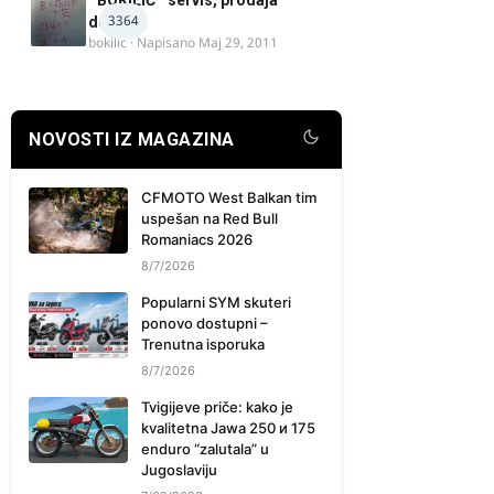
" BOKILIĆ " servis, prodaja
3364
delova
bokilic
· Napisano
Maj 29, 2011
NOVOSTI IZ MAGAZINA
CFMOTO West Balkan tim
uspešan na Red Bull
Romaniacs 2026
8/7/2026
Popularni SYM skuteri
ponovo dostupni –
Trenutna isporuka
8/7/2026
Tvigijeve priče: kako je
kvalitetna Jawa 250 и 175
enduro “zalutala” u
Jugoslaviju