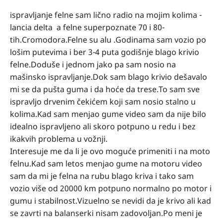
ispravljanje felne sam lično radio na mojim kolima -
lancia delta a felne superpoznate 70 i 80-
tih.Cromodora.Felne su alu .Godinama sam vozio po
lošim putevima i ber 3-4 puta godišnje blago krivio
felne.Doduše i jednom jako pa sam nosio na
mašinsko ispravljanje.Dok sam blago krivio dešavalo
mi se da pušta guma i da hoće da trese.To sam sve
ispravljo drvenim čekićem koji sam nosio stalno u
kolima.Kad sam menjao gume video sam da nije bilo
idealno ispravljeno ali skoro potpuno u redu i bez
ikakvih problema u vožnji.
Interesuje me da li je ovo moguće primeniti i na moto
felnu.Kad sam letos menjao gume na motoru video
sam da mi je felna na rubu blago kriva i tako sam
vozio više od 20000 km potpuno normalno po motor i
gumu i stabilnost.Vizuelno se nevidi da je krivo ali kad
se zavrti na balanserki nisam zadovoljan.Po meni je