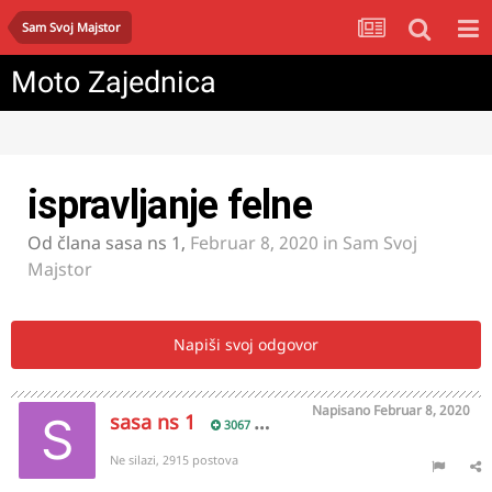
Sam Svoj Majstor
Moto Zajednica
ispravljanje felne
Od člana
sasa ns 1
,
Februar 8, 2020
in
Sam Svoj
Majstor
Napiši svoj odgovor
Napisano
Februar 8, 2020
sasa ns 1
3067
Ne silazi, 2915 postova