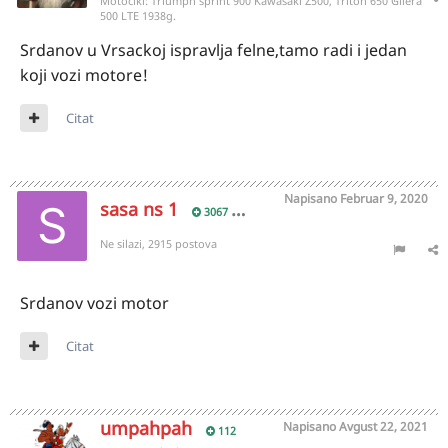
Motocikl:
Triumph sprint 900 Kawasaki Z500, Triton 650 Gilera
500 LTE 1938g.
Srdanov u Vrsackoj ispravlja felne,tamo radi i jedan
koji vozi motore!
Citat
Napisano
Februar 9, 2020
sasa ns 1
3067
Ne silazi, 2915 postova
Srdanov vozi motor
Citat
umpahpah
Napisano
Avgust 22, 2021
112