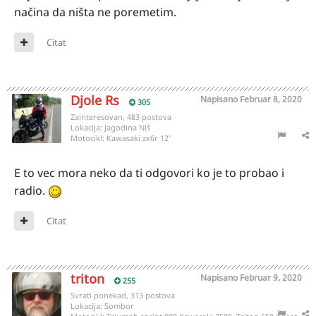
načina da ništa ne poremetim.
Citat
Djole Rs
Napisano
Februar 8, 2020
305
Zainteresovan, 483 postova
Lokacija:
Jagodina Niš
Motocikl:
Kawasaki zx6r 12'
E to vec mora neko da ti odgovori ko je to probao i
radio.
Citat
triton
Napisano
Februar 9, 2020
255
Svrati ponekad, 313 postova
Lokacija:
Sombor