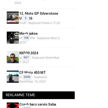
2024
12. Moto GP Silverstone
5
UK 2026
Fredi
· Napisano
Petak u 17:20
Mesh jakne
108
MostarRPM
· Napisano
Mart 3,
2018
NX500 2024
567
godovic
· Napisano
Novembar
7, 2023
CF Moto 450 MT
5006
NIKOLA 1
· Napisano
Novembar 10, 2023
REKLAMNE TEME
Crash bars servis Seba