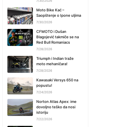
7/30/2026
Moto Bike Kać –
Saopštenje o Ipone uljima
7/30/2026
CFMOTO i Dušan
Blagojević takmiče se na
Red Bull Romaniacs
7/28/2026
Triumph i Indian traže
moto mehaničara!
7/28/2026
Kawasaki Versys 650 na
popustu!
7/24/2026
Norton Atlas Apex: ime
dovoljno teško da nosi
istoriju
7/22/2026