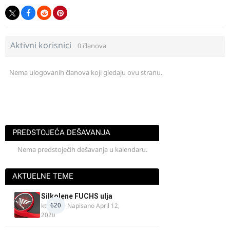
Aktivni korisnici
0 članova
Nema ulogovanih članova koji gledaju ovu stranu.
PREDSTOJEĆA DEŠAVANJA
Nema predstojećih dešavanja u kalendaru.
AKTUELNE TEME
Silkolene FUCHS ulja
620
ktm600
· Napisano
April 12,
2020