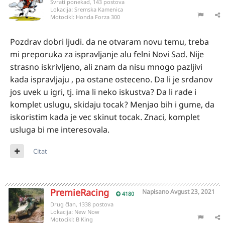
Svrati ponekad, 143 postova
Lokacija:
Sremska Kamenica
Motocikl:
Honda Forza 300
Pozdrav dobri ljudi. da ne otvaram novu temu, treba
mi preporuka za ispravljanje alu felni Novi Sad. Nije
strasno iskrivljeno, ali znam da nisu mnogo pazljivi
kada ispravljaju , pa ostane osteceno. Da li je srdanov
jos uvek u igri, tj. ima li neko iskustva? Da li rade i
komplet uslugu, skidaju tocak? Menjao bih i gume, da
iskoristim kada je vec skinut tocak. Znaci, komplet
usluga bi me interesovala.
Citat
PremieRacing
Napisano
Avgust 23, 2021
4180
Drug član, 1338 postova
Lokacija:
New Now
Motocikl:
B King