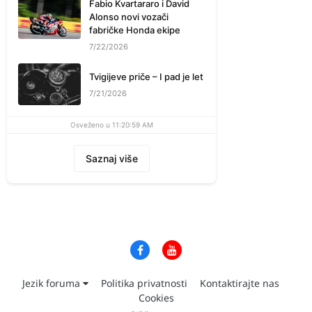
Fabio Kvartararo i David
Alonso novi vozači
fabričke Honda ekipe
7/22/2026
Tvigijeve priče – I pad je let
7/21/2026
Osveženo u 11:20:59 AM
Saznaj više
Jezik foruma
Politika privatnosti
Kontaktirajte nas
Cookies