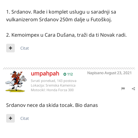
1. Srdanov. Rade i komplet uslugu u saradnji sa
vulkanizerom Srdanov 250m dalje u Futoškoj.
2. Kemoimpex u Cara Dušana, traži da ti Novak radi.
Citat
umpahpah
Napisano
Avgust 23, 2021
112
Svrati ponekad, 143 postova
Lokacija:
Sremska Kamenica
Motocikl:
Honda Forza 300
Srdanov nece da skida tocak. Bio danas
Citat