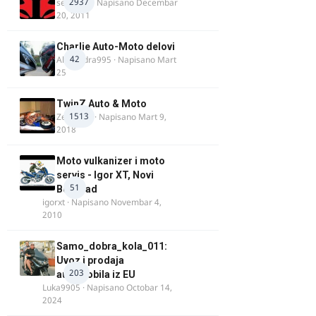
2937
seba011
· Napisano
Decembar
20, 2011
Charlie Auto-Moto delovi
42
Alexandra995
· Napisano
Mart
25
TwinZ Auto & Moto
1513
Zeljkamp
· Napisano
Mart 9,
2018
Moto vulkanizer i moto
servis - Igor XT, Novi
51
Beograd
igorxt
· Napisano
Novembar 4,
2010
Samo_dobra_kola_011:
Uvoz i prodaja
203
automobila iz EU
Luka9905
· Napisano
Octobar 14,
2024