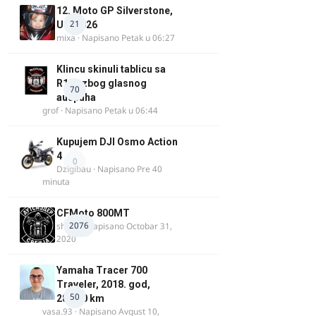
12. Moto GP Silverstone,
21
UK, 2026
mixa
· Napisano
Petak u 06:27
Klincu skinuli tablicu sa
R125 zbog glasnog
70
auspuha
grof
· Napisano
Petak u 06:44
Kupujem DJI Osmo Action
4
0
Dzigibau
· Napisano
Pre 40
minuta
CFMoto 800MT
2076
shlem
· Napisano
Octobar 31,
2020
Yamaha Tracer 700
Traveler, 2018. god,
50
28.100 km
vasa.93
· Napisano
Avgust 10,