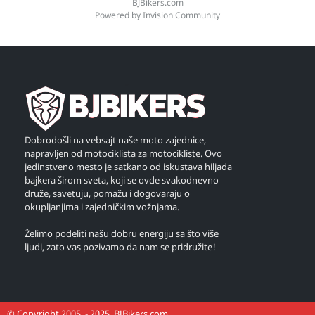
BJBikers.com
Powered by Invision Community
Dobrodošli na vebsajt naše moto zajednice,
napravljen od motociklista za motocikliste. Ovo
jedinstveno mesto je satkano od iskustava hiljada
bajkera širom sveta, koji se ovde svakodnevno
druže, savetuju, pomažu i dogovaraju o
okupljanjima i zajedničkim vožnjama.
Želimo podeliti našu dobru energiju sa što više
ljudi, zato vas pozivamo da nam se pridružite!
© Copyright 2005. - 2025. BJBikers.com