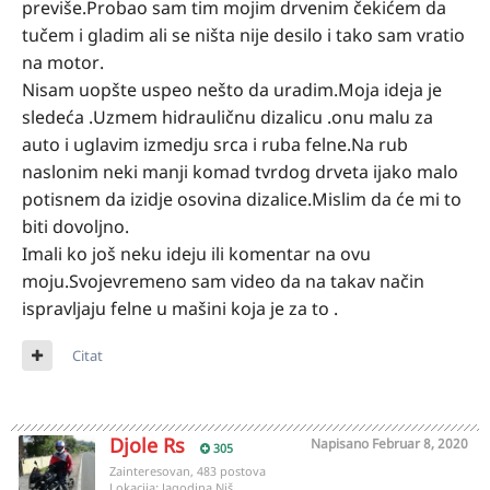
previše.Probao sam tim mojim drvenim čekićem da
tučem i gladim ali se ništa nije desilo i tako sam vratio
na motor.
Nisam uopšte uspeo nešto da uradim.Moja ideja je
sledeća .Uzmem hidrauličnu dizalicu .onu malu za
auto i uglavim izmedju srca i ruba felne.Na rub
naslonim neki manji komad tvrdog drveta ijako malo
potisnem da izidje osovina dizalice.Mislim da će mi to
biti dovoljno.
Imali ko još neku ideju ili komentar na ovu
moju.Svojevremeno sam video da na takav način
ispravljaju felne u mašini koja je za to .
Citat
Djole Rs
Napisano
Februar 8, 2020
305
Zainteresovan, 483 postova
Lokacija:
Jagodina Niš