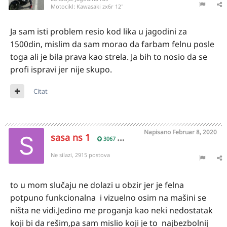
Motocikl:
Kawasaki zx6r 12'
Ja sam isti problem resio kod lika u jagodini za
1500din, mislim da sam morao da farbam felnu posle
toga ali je bila prava kao strela. Ja bih to nosio da se
profi ispravi jer nije skupo.
Citat
Napisano
Februar 8, 2020
sasa ns 1
3067
Ne silazi, 2915 postova
to u mom slučaju ne dolazi u obzir jer je felna
potpuno funkcionalna i vizuelno osim na mašini se
ništa ne vidi.Jedino me proganja kao neki nedostatak
koji bi da rešim,pa sam mislio koji je to najbezbolnij