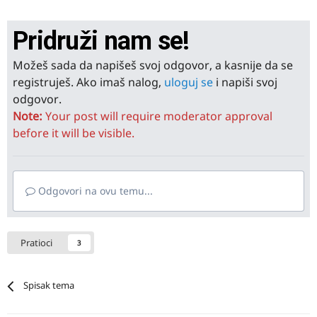
Pridruži nam se!
Možeš sada da napišeš svoj odgovor, a kasnije da se
registruješ. Ako imaš nalog,
uloguj se
i napiši svoj
odgovor.
Note:
Your post will require moderator approval
before it will be visible.
Odgovori na ovu temu...
Pratioci
3
Spisak tema